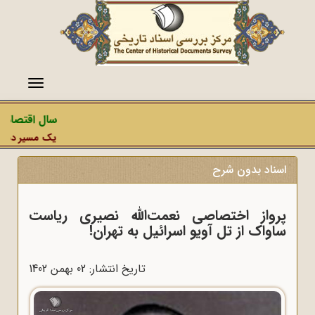
منو
سال اقتصاد مقاومتی د
یک مسیر دشمن، عملیات رس
اد بدون شرح
واز اختصاصی نعمت‌الله نصیری ریاست
واک از تل آویو اسرائیل به تهران!
تاریخ انتشار: 02 بهمن 1402