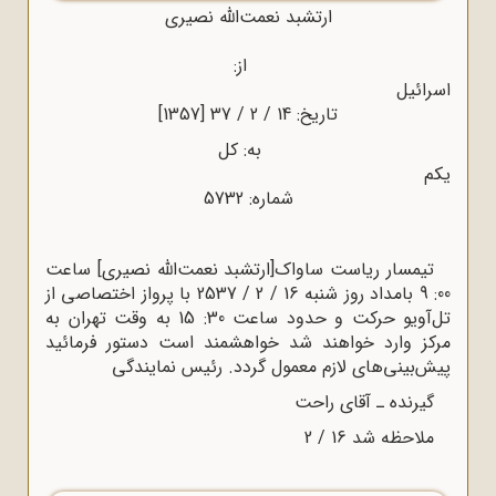
ارتشبد نعمت‌الله نصیری
از:
سرائیل
تاریخ: 14 / 2 / 37 [1357]
به: کل
کم
شماره: 5732
یمسار ریاست ساواک[ارتشبد نعمت‌الله نصیری] ساعت
00: 9 بامداد روز شنبه 16 / 2 / 2537 با پرواز اختصاصی از
تل‌آویو حرکت و حدود ساعت 30: 15 به وقت تهران به
ز وارد خواهند شد خواهشمند است دستور فرمائید
‌بینی‌های لازم معمول گردد. رئیس نمایندگی
یرنده ـ آقای راحت
لاحظه شد 16 / 2