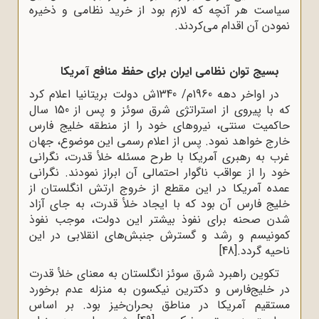
سیاست هر آنچه که لازم بود از خرید نظامی و ذخیره
نمودن آن اقدام می‌کردند.
بسیج توان نظامی ایران برای حفظ منافع آمریکا
در اواخر دهه 1960م/ 1340ش دولت بریتانیا اعلام کرد
که با پیروی از استراتژی شرق سوئز و پس از 150 سال
حاکمیت سنتی، نیروهای خود را از منطقه خلیج فارس
خارج خواهد نمود. پس از اعلام رسمی این موضوع، جهان
غرب به رهبری آمریکا با طرح مسئله خلأ قدرت، نگرانی
خود را از عواقب ناگوار احتمالی آن ابراز نمودند. نگرانی
عمده آمریکا در این مقطع از خروج ارتش انگلستان از
خلیج فارس آن بود که با ایجاد خلأ قدرت، به جای آزاد
شدن صحنه برای نفوذ بیشتر این دولت، موجب نفوذ
کمونیسم و رشد و گسترش جنبش‌های انقلابی در این
ناحیه گردد.
[48]
تکوین راهبرد شرق سوئز انگلستان به معنای خلأ قدرت
در خلیج‌فارس و دکترین نیکسون به منزله عدم برخورد
مستقیم آمریکا در مناطق بحران‌خیز بود. بر اساس