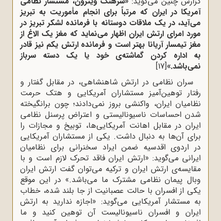
گزارش چنین مى‌گوید:
«سرهنگ ویترون، مستشار نظامى
آمریکا در ایران که مرتباً براى انجام مأموریت به تبریز
مى‌آید، در یک ملاقات دوستانه با فرمانده لشکر تبریز در
مورد امراى ارتش ایران اظهار مى‌نماید که مغز یک الاغ از
مغز تیمسار آریانا بهتر است و فرمانده ارتش یکم نیز قادر
به اداره کردن گماشته‌ى خود یا یک دسته سرباز
نمى‌باشد.»
[17]
سران نظامى در ارتش شاهنشاهى، در مقابل گفتار و
رفتار توهین‌آمیز مستشاران آمریکایى و هتک حرمت
نظامیان ایران، واکنشى بروز نمى‌دادند؛ چون برانگیخته
شدن احساسات ناسیونالیستى و اعتراض پرسنل نظامى
ایران در مقابل اهانت آمریکایى‌ها، توبیخ و مجازات را
براى آن‌ها به دنبال داشت. یکى از مستشاران آمریکایى
در اردوى اقدسیه ضمن ایراد سخنرانى براى نظامیان
ایرانى مى‌گوید: «ارتش ایران فاقد تحرک لازم است و با
مقایسه‌ى ارتش ایران و ترکیه مى‌توان گفت ارتش ایران
وبال پیمان نظامى مشترک ما مى‌باشد.» در این موقع
یکى از افسران با حالت عصبانیت از جا بلند شده، خطاب
به مستشار آمریکایى مى‌گوید: «اجازه ندارید به ارتش
ایران و افسران ناسیونالیست آن توهین کنید و ما