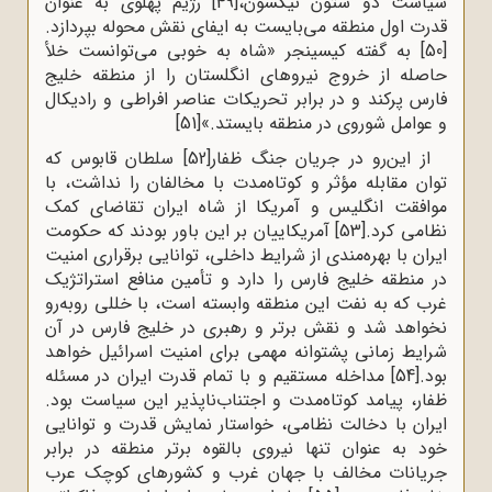
سیاست دو ستون نیکسون،
[49]
رژیم پهلوی به عنوان
قدرت اول منطقه می‌بایست به ایفای نقش محوله بپردازد.
[50]
به گفته کیسینجر «شاه به خوبی می‌توانست خلأ
حاصله از خروج نیروهای انگلستان را از منطقه خلیج
فارس پرکند و در برابر تحریکات عناصر افراطی و رادیکال
و عوامل شوروی در منطقه بایستد.»
[51]
از این‌رو در جریان جنگ ظفار
[52]
سلطان قابوس که
توان مقابله مؤثر و کوتاه‌‌مدت با مخالفان را نداشت، با
موافقت انگلیس و آمریکا از شاه ایران تقاضای کمک
نظامی کرد.
[53]
آمریکاییان بر این باور بودند که حکومت
ایران با بهره‌مندی از شرایط داخلی، توانایی برقراری امنیت
در منطقه خلیج فارس را دارد و تأمین منافع استراتژیک
غرب که به نفت این منطقه وابسته است، با خللی روبه‌رو
نخواهد شد و نقش برتر و رهبری در خلیج فارس در آن
شرایط زمانی پشتوانه مهمی برای امنیت اسرائیل خواهد
بود.
[54]
مداخله مستقیم و با تمام قدرت ایران در مسئله
ظفار، پیامد کوتاه‌مدت و اجتناب‌ناپذیر این سیاست بود.
ایران با دخالت نظامی، خواستار نمایش قدرت و توانایی
خود به عنوان تنها نیروی بالقوه برتر منطقه در برابر
جریانات مخالف با جهان غرب و کشورهای کوچک عرب