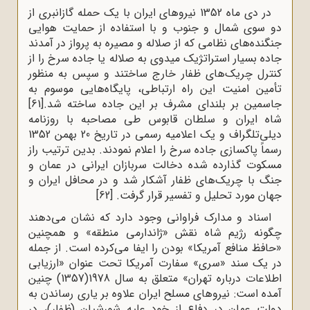
در دی ماه 1352 نیروهای ایران با یک حمله گازانبری از
دو سوی شمال و جنوب و با استفاده از حمایت هوایی
جنگنده‌های نظامی که از صلاله و مصیره به پرواز در آمدند
جاده بسیار استراتژیک میدوی به صلاله یا جاده سرخ را از
کنترل چریک‌های ظفار خارج ساختند و سپس به منظور
تأمین امنیت این راه ارتباطی، پایگاه‌هایی موسوم به
جاسمین بر بلندای مشرف بر این جاده ساخته شد.
[61]
شاه ایران و سلطان قابوس طی مصاحبه‌ با روزنامه
دیلی‌تلگراف و یک اعلامیه رسمی در تاریخ 20 بهمن 1352
رسماً پاکسازی جاده سرخ را اعلام نمودند. بدین ترتیب راز
مسکوت گذارده شده دخالت سربازان ایرانی در عمان و
جنگ با چریک‌های ظفار آشکار شد و در محافل ایران و
جهان مورد تحلیل و تفسیر قرار گرفت.
[62]
اسناد و مدارک فراوانی وجود دارد که نشان می‌دهند
چگونه رژیم شاه نقش «ژاندارمی منطقه» و همچنین
«حافظ منافع آمریکا» بودن را ایفا می‌کرده است. از جمله
در یک سند «سری» سفارت آمریکا تحت عنوان «ارزیابی
اطلاعات درباره تهران» متعلق به سال 1978(1357) چنین
آمده است: نیروهای مسلح ایران علاوه بر یاری رساندن به
دولت عمان در دفاع از خود علیه شورشیان (ظفار)، در