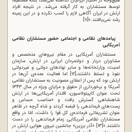
‌هیچ‌وجه در اختیار ایرانیان گذاشته نمی‌شد، بلکه مستقیماً
توسط مستشاران به کار گرفته می‌شد. در نتیجه افراد
ارتش در ایران آگاهی لازم را کسب نکرده و در این زمینه
رشد نمی‌یافتند.»
[11]
پیامدهای نظامی و اجتماعی حضور مستشاران نظامى
آمریکایى
مستشاران آمریکایى در مقام نیروهاى متخصص و
مشاوران دربار و دولتمردان ایرانى در ارتش، سازمان
امنیت، وزارتخانه‌ها و سایر نهادهاى دولتى و غیردولتى
نفوذ و تسلط داشتند،
[12]
اما فعالیت عمده‌ى آن‌ها در
ارتش بود که پس از اعطاى مصونیت به مستشاران نظامى
آمریکا و برخوردارى از حقوق و مزایاى ویژه در سال 1343
تحت عنوان کاپیتولاسیون، اقتدار آمریکایى‌ها در ارتش
شاهنشاهى گسترش یافت و «مناصب حساس و
پست‌هاى فرماندهى را قبضه کردند و شاه گرچه در ظاهر
عنوان تشریفاتى فرمانده‌ى کل قوا را داشت، امّا در واقع
مستشاران نظامى آمریکایى زمام فرماندهى را در دست
داشتند.»
[13]
«آذر برزین» جانشین نیروی هوایی ارتش در