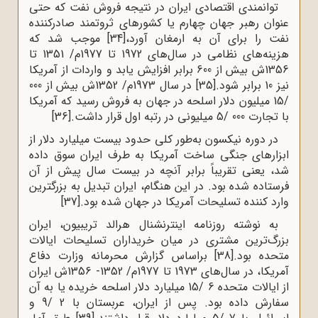
توانمندی اقتصادی ایران در نتیجه فروش نفت که حتی
عنوان رهبر جهان چهارم یا کشورهای ثروتمند صادرکننده
نفت را برای آن به ارمغان آورد،
[34]
موجب شد که
هزینه‌های نظامی در سال‌های 1972 تا 1977م/ 1351 تا
1356ش بیش از 600 برابر افزایش یابد و واردات از آمریکا
نیز 10 برابر شود.
[35]
در سال 1973م/ 1352ش بیش از 000
/15 میلیون دلار اسلحه در جهان به فروش رسید که آمریکا
با تجارت 000 /5 میلیونی در رتبه اول قرار داشت.
[36]
در دوره نیکسون به‌طور کلی حدود بیست میلیارد دلار از
ابزارهای جنگی ساخت آمریکا به طرف ایران سوق داده
شد، یعنی تقریباً برابر آنچه در بیست سال پیش از آن
فرستاده شده بود. در این هنگام، ایران تبدیل به بزرگترین
وارد کننده تسلیحات آمریکا در جهان شده بود.
[37]
به نوشته روزنامه اینترنشنال هرالد تریبیون، ایران
بزرگ‌ترین مشتری در میان خریداران تسلیحات ایالات
متحده بود.
[38]
براساس گزارش محرمانه وزارت دفاع
آمریکا، در سال‌های 1973 تا 1977م/ 1352- 1356ش ایران
از ایالات متحده 6 /15 میلیارد دلار اسلحه خریده یا به آن
سفارش داده بود. پس از ایران، عربستان با 2 /9 و