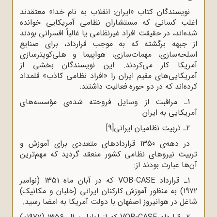
نویسندگان کتاب «ایران: انقلاب به نام خدا» معتقدند
اغلب کسانى که مستشاران نظامى آمریکایى خوانده
شده‌اند، در حقیقت افراد غیرنظامى یا غالباً افسرانى بودند
از جبهه برگشته که به موجب قرارداد، براى صنایع
اسلحه‌سازى، مهمات‌سازى، هواپیما و هلى‌کوپترسازى
آمریکا کار مى‌کردند. این نویسندگان بخشى از
آمریکایى‌هاى مقیم ایران را «افراد نظامى کاذب» قلمداد
کرده‌اند که در دو حوزه فعالیت داشتند:
1ـ مراقبت از وسایل فروخته شده‌ى مؤسسه‌هاى
آمریکایى به ایران
2ـ تربیت نظامیان ایرانى
[9]
در دهه‌ى 1350 قراردادهاى متعددى براى آموزش و
تربیت نیروهاى نظامى کشور منعقد گردید که مهم‌ترین
آن‌ها عبارت بودند از:
1ـ قرارداد VOB-CASE که در آبان ماه 1351 (نوامبر
1972) به منظور آموزش کارکنان ایرانى (خلبان و مکانیک)
شاغل در هوانیروز اصفهان با دولت آمریکا به امضا رسید.