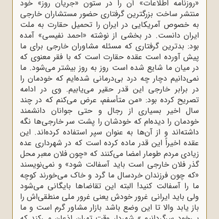
«روزنامه اطلاعات» آن را در ستون «جریان روز‌» خود
منتشر ساخت بزرگترین گرفتاری حضور مستشاران خارجی
به خصوص آمریکایی در ایران را تحمیل حقارت به ملت
ایران دانست. در بخشی از نوشته «احمد نفیسی» آمده
بود: بدترین گرفتاری که مسئله مشاوران خارجی برای ما
پیش آورده است عقده حقارت است که با فقر معنوی که
در میان ما شایع شده است روز به روز بیشتر می‌شود. ما
نمی‌دانیم دچار چه درد بی‌درمانی شده‌ایم که خودمان را
در برابر خارجی این قدر حقیر می‌یابیم. وی در ادامه
تصریح کرده بود: «من متأسفم، عرض می‌کنم که در چند
سال اخیر بسیاری از رجال و حتی جوانان دانشمند
خودمان را دیده‌ام که خودشان را پشت سر خارجی‌ها نگه
داشته‌اند و از آن‌ها به عنوان سپر استفاده کرده‌اند. این
عقده اخیراً این قدر ماده کرده است که در شهرداری عده
زیادی مردم طومار امضا می‌کنند که «چون فلان معبر محل
گذر فلان خارجی است باید آسفالت شود» و نمی‌نویسند
«که چون فرزندان خردسال ما گرد و خاک می‌خورند کوچه
ما را آسفالت کنید! البته این تقاضاها بایگانی می‌شود
ولی باید ایرانی غرور خودش یعنی غرور ملی منطقی‌اش را
باز یابد والا تا این وضع باشد بازار مشاور گرم است و ما
بی‌خود سرگردانیم.» شهردار وقت تهران اذعان می‌کند که