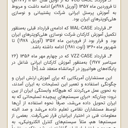
2ـ قرارداد VOB-CASE که از اوایل سال 1356 (1977م)
تا فروردین ماه 1357 (آوریل 1978م) ادامه داشت و مربوط
به آموزش پرسنل ایرانى شرکت پشتیبانى و نوسازى
هلى‌کوپترهاى ایران بود.
3ـ قرارداد WAL-CASE که ادامه‌ى قرارداد قبلى به‌منظور
تکمیل آموزش کارکنان شرکت نوسازى هلى‌کوپترهاى ایران
بود و قرار بود از فروردین ماه 1357 (آوریل 1978) تا
شهریور ماه 1360 (اوت 1981) ادامه داشته باشد.
4ـ قرارداد VZZ-CASE که در چهارم مهر ماه 1356 (26
سپتامبر 1977) به‌منظور آموزش کارکنان ایرانى شاغل در
پایگاه‌هاى هوانیروز در کرمانشاه منعقد شد.
[10]
این مستشاران آمریکایی که برای آموزش ارتش ایران و
چگونگی استفاده و تعمیر این تسلیحات به ایران آمدند،
به نحوی عمل می‌کردند که هیچ‌گاه وابستگی ایران از بین
نرود؛ چنان‌که: «برای سیستم‌های پیچیده تسلیحاتی که به
ایران تحویل داده می‌شد، صرفاً نحوه استفاده از آن‌ها
توسط مستشاران نظامی تعلیم داده می‌شد و صد البته
معلومات فنی در اختیار ایرانیان قرار نمی‌گرفت. بعضی از
سیستم‌ها هم، مثلاً سیستم‌های کنترل الکترونیکی، به