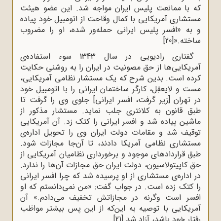
که‌ با ممانعت‌ پلیس‌ ایران‌ مواجه‌ شد. این‌ عضو هیئت‌
مستشاری‌ آمریکایی‌ با کمال‌ وقاحت‌ از اتومبیل‌ خود پیاده‌
و به‌ «افسر پلیس‌ ایرانی ‌حمله‌ور شده‌، او را مضروب‌
ساخته‌.«
[20]
گفتارى رادیویى در سال 1343 سوء استفاده‌ى
آمریکایى‌ها از حق مصونیت در ایران را به روشنى حکایت
کرده است. بدین شرح که یک مستشار نظامى آمریکایى،
مست و لایعقِل، کارگر ساختمان ایرانى را با اتومبیل خود
در تهران [زیر گرفت، افسر ایرانی] جلوى وى را گرفت تا
طبق قانون به کلانترى جلب نماید. مستشار مذکور از
ماشین پیاده شد و افسر ایرانى را کتک زد. آن آمریکایى
توقیف شد و مقامات دولت ایران وى را تحویل اداره‌ى
مستشارى نظامى آمریکا دادند، تا آن‌جا مجازات شود.
طبق قراردادهاى موجود و برخوردارى نظامیان آمریکایى از
حق کاپیتولاسیون، دولت ایران حق مجازات آن‌ها را ندارد.
در اداره‌ى مستشارى از او پرسیده شد که چرا افسر ایرانى
را کتک زده است. در جواب گفت: «من نمى‌دانستم که او
افسر است وگرنه در مجازاتش تخفیف مى‌دادم.» آن
آمریکایى با توصیه به این‌که از این پس بیشتر مواظب
رفتار خود باشد، آزاد شد.
[21]