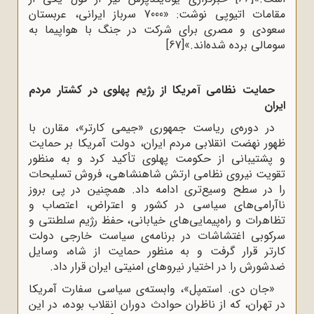
مقامات اتیوپی نوشت: «7000 سرباز ایرانی، عربستان
سعودی و مصری برای شرکت در جنگ با هواپیما به
سومالی برده شده‌اند.»
[67]
حمایت نظامی آمریکا از رژیم پهلوى در کشتار مردم
ایران
در دوره‌ى ریاست جمهورى «جیمى کارتر»، مقارن با
ظهور نهضت انقلابى مردم ایران، دولت آمریکا بر حمایت
و پشتیبانى از حکومت پهلوى تأکید کرد و به منظور
تقویت نیروى نظامى ارتش شاهنشاهى، فروش تسلیحات
را در سطح وسیع‌تری ادامه داد. همچنین در پى بروز
ناآرامى‌هاى سیاسى در کشور و اعتراض، اعتصاب و
تظاهرات و راه‌پیمایى‌هاى خیابانى، حفظ رژیم سلطنتى و
سرکوبى اغتشاشات در برنامه‌ى سیاست خارجى دولت
کارتر قرار گرفت و به منظور حمایت از شاه، وسایل
ضدشورش را در اختیار نیروهاى امنیتى ایران قرار داد.
«جان دى. استمپل»، وابسته‌ى سیاسى سفارت آمریکا
در تهران، که از ناظران حوادث دوران انقلاب بوده، در این