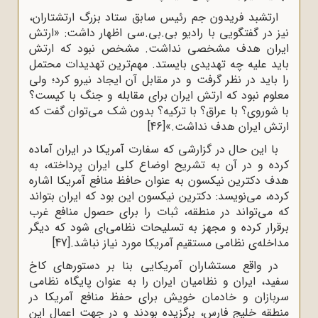
ارتشبد فریدون جم رئیس سابق ستاد بزرگ ارتشتاران،
نیز در گفتگویی با رادیو بی.بی.سی اظهار داشت: «ارتش
ایران هدف مشخصی نداشت. مشخص نبود که ارتش
باید علیه چه تهدیدی بایستد. مهم‌ترین تهدیدات محتمل
را باید در نظر گرفت و در مقابل آن ایجاد نیرو کرد؛ ولی
معلوم نبود که ارتش ایران برای مقابله و جنگ با کیست؟
با شوروی؟ با عراق؟ با ترکیه؟ بدون شک می‌توان گفت که
ارتش ایران هدف نداشت.»
[46]
با این حال در گزارشی که سفارت آمریکا در ایران آماده
کرده و در آن به تشریح اوضاع کلی ایران پرداخته، به
هدف دکترین نیکسون به‌ عنوان حافظ منافع آمریکا اشاره‌
کرده، می‌نویسد: دکترین نیکسون این بود که ایران بتواند
که می‌تواند در منطقه، ثبات را برای حصول منافع غرب
برقرار کرده و مجهز به تسلیحات نظامی‌ای شود که دیگر
مداخله‌ی نظامی مستقیم آمریکا مورد نیاز نباشد.
[47]
در واقع مستشاران آمریکایی بنا بر دستورهای کاخ
سفید، ایران و نظامیان ایران را به عنوان پایگاه نظامی
سربازان و خادمان خویش برای حفظ منافع آمریکا در
منطقه خلیج فارس، برگزیده بودند و در جهت اعمال این