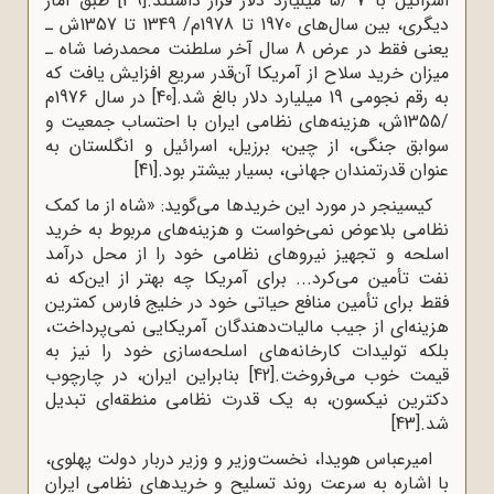
اسرائیل با 7 /5 میلیارد دلار قرار داشتند.
[39]
طبق آمار
دیگری، بین سال‌های 1970 تا 1978م/ 1349 تا 1357ش ـ
یعنی فقط در عرض 8 سال آخر سلطنت محمدرضا شاه ـ
میزان خرید سلاح از آمریکا آن‌قدر سریع افزایش یافت که
به رقم نجومی 19 میلیارد دلار بالغ شد.
[40]
در سال 1976م
/1355ش، هزینه‌های نظامی ایران با احتساب جمعیت و
سوابق جنگی، از چین، برزیل، اسرائیل و انگلستان به
عنوان قدرتمندان جهانی، بسیار بیشتر بود.
[41]
کیسینجر در مورد این خریدها می‌گوید: «شاه از ما کمک
نظامی بلاعوض نمی‌خواست و هزینه‌های مربوط به خرید
اسلحه و تجهیز نیروهای نظامی خود را از محل درآمد
نفت تأمین می‌کرد... برای آمریکا چه بهتر از این‌که نه
فقط برای تأمین منافع حیاتی خود در خلیج فارس کمترین
هزینه‌ای از جیب مالیات‌دهندگان آمریکایی نمی‌پرداخت،
بلکه تولیدات کارخانه‌های اسلحه‌سازی خود را نیز به
قیمت خوب می‌فروخت.
[42]
بنابراین ایران، در چارچوب
دکترین نیکسون، به یک قدرت نظامی منطقه‌ای تبدیل
شد.
[43]
امیرعباس هویدا، نخست‌وزیر و وزیر دربار دولت پهلوی،
با اشاره به سرعت روند تسلیح و خریدهای نظامی ایران