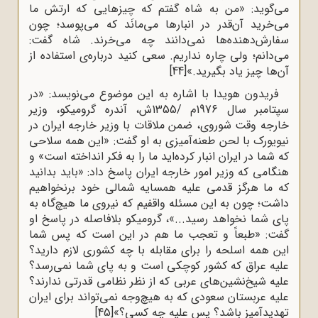
می‌گوید: «من به شاه گفتم که چیزهایی که ارتش ما
می‌خرید آن‌قدر در انبارها می‌مانَد که می‌پوسد؛ چون
سفارش‌دهنده‌ها نمی‌دانند چه می‌خرند. شاه گفت:
می‌دانم؛ ولی چاره نداریم. سعی کنید درباره‌ی استفاده از
آن‌ها چیز یاد بگیرید.»
[44]
فریدون هویدا با اشاره به این موضوع می‌نویسد: «در
سپتامبر سال 1976م /1355ش، آندره گرومیکو، وزیر
خارجه وقت شوروی، ضمن ملاقات با وزیر خارجه ایران در
نیویورک با لحن طعنه‌آمیزی به او گفت: «این همه سلاحی
که شما در ایران انبار کرده‌اید ما را به فکر انداخته است» و
هنگامی که وزیر امور خارجه ایران پاسخ داد: «باید بدانید
که ما هرگز قدمی علیه همسایه شمالی خود برنخواهیم
داشت؛ چون به این مسئله واقفیم که نیروی ما هیچ‌گاه به
پای شما نخواهد رسید...»، گرومیکو بلافاصله در پاسخ او
گفت: «طبعاً و تعجب ما هم در این است که پس شما
این همه اسلحه را برای مقابله با چه کشوری لازم دارید؟
علیه عراق که کشور کوچکی است و به پای شما نمی‌رسد؟
علیه شیخ‌نشین‌های عربی که از نظر نظامی قدرتی ندارند؟
علیه عربستان سعودی که به هیچ‌وجه نمی‌تواند برای ایران
تهدیدآمیز باشد؟ پس علیه چه کسی؟»
[45]