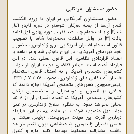
حضور مستشاران آمریکایی
حضور مستشاران آمریکایی در ایران با ورود انگشت
شمار آن‌ها از جمله مورگان شوستر در دوره قاجار آغاز
شد
[2]
و با استخدام چند صد نفر در دوره پهلوی اول ادامه
یافت.
[3]
در اوایل سلطنت محمدرضا شاه، با تصویب
قانون استخدام افسران آمریکایی برای ژاندارمری، حضور و
نفوذ نیروهای آمریکایی در ایران قانونی شد و در ادامه با
انعقاد قراردادی نظامی، این قانون عملی شد. در این
قرارداد آمده است: «بنابر تقاضای دولت ایران از دولت
کشورهای متحده‌ی آمریکا و به استناد قانون استخدام
افسران آمریکایی برای ژاندارمری، مصوب 28 / 7 / 1322،
رئیس‌جمهوری کشورهای متحده‌ی آمریکا اجازه دادند که
هیئتی از افسران و درجه‌داران و متخصصین ارتش
کشورهای متحده‌ی آمریکا که تعداد افسران آن از 8 نفر
تجاوز نخواهد نمود، به منظور اصلاح ژاندارمری بر طبق
مواد ذیل منصوب شوند.» در ماده بیستم این قرارداد
درباره‌ی قدرت این هیئت می‌نویسند: «رئیس هیئت بر
همه‌ی افسران ژاندارمری شاهنشاهی ایران تقدم خواهد
داشت. مشارالیه مستقیماً عهده‌دار کلیه اداره و کنترل