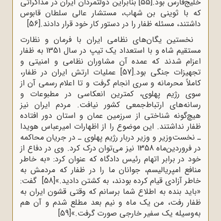
خلیج‌فارس بود.
[55]
بنابراین دولتمردان ایران در مذاکراتی
که با ثوینی بن شهاب، مستشار عالی سلطان قابوس
داشتند، مسئله ظفار را در دستور کار خود قرار دادند.
[56]
نخستین یگان‌های نظامی ایران با فرمان و نظارت
مستقیم شاه و با استعداد یک تیپ در سال 1351 به ظفار
اعزام شدند که عمده آن مشاوران نظامی و امنیتی و
تجهیزات جنگی بود.
[57]
عملیات ارتش ایران در ظفار،
کاملاً محرمانه و سری انجام گرفت و تا اعلام رسمی آن از
سوی رژیم پهلوی، کمترین انعکاسی در مطبوعات و
رسانه‌های ارتباط‌جمعی کشور نیافت. مردم ایران نیز
هیچ‌گونه شناختی از سرزمین عمان و استان دور افتاده
ظفار نداشتند. این موضوع را از اظهارات امیرعباس هویدا
ـ نخست‌وزیر و وزیر دربار رژیم پهلوی ـ در جریان محاکمه
در فروردین‌ماه 1358 نیز می‌توان درک کرد. وی در دفاع از
خود در برابر اتهام رئیس دادگاه که عنوان کرد: «به خاطر
منافع امپریالیسم، جوانان ما را در ظفار که مردمش به
خاطر آزادی قیام کرده بودند، به کشتن دادید.»
[58]
گفت:
«باید بنده به اطلاع شما برسانم که وقتی قشون ایران به
ظفار رفت، من یک ماه‌ و نیم بعد مطلع شدم و آن هم
به‌وسیله یک سفیر خارجی صورت گرفت.»
[59]