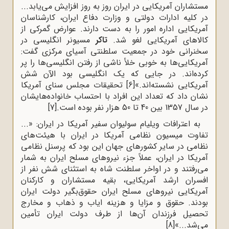
مستشاران آمریکایی در ایران روز به روز افزایش‌‌‌‌ می‌‌یابد...
در کلیه ادارات دولتی و وزارت دفاع ایران، کارشناسان
آمریکایی اداره امور را به دست دارند. عوارض گمرکی از
کالا‌های آمریکایی لغو شد.
تاکر
مسیونر انگلیسی در
سخنرانی خود در جمعیت سلطنتی آسیای مرکزی گفت:
آمریکایی‌‌ها به خوبی خلأ ناشی از رفتن انگلیسی‌ها را پر
کرده‌اند. در جایی که یک انگلیسی بود الآن شش
آمریکایی نشسته‌اند.»
[6]
تحقیقات مجلس سناى آمریکا
نشان داد که تعداد این افراد با احتساب خانواده‌هایشان
در سال 1357 بین 40 تا 50 هزار نفر بوده است.
[7]
به اعترافات ویلیام سولیوان سفیر آمریکا در ایران: «...
تفاوت میسیون نظامی آمریکا در ایران با هیئت‌های
نظامی در سایر کشورهای جهان این بود که پرسنل نظامی
آمریکا در ایران،‌ عملاً جزء نیروهای مسلح ایران به شمار
می‌رفتند و در اواخر سلطنت شاه به استثنای شش نفر از
افسران ارشد آمریکایی، بقیه مستشاران و کارکنان
آمریکایی نیروهای مسلح ایران حقوق‌بگیر دولت ایران
بودند. حقوق و مزایا و هزینه ایاب و ذهاب و مخارج
تحصیل فرزندان آن‌ها از طرف دولت ایران تأمین
می‌شد...»
[8]