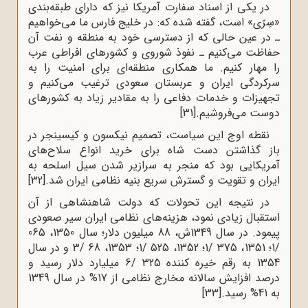
در یکی از اسناد سفارت آمریکا نیز که دارای طبقه‌بندی
«سِرّی» است، گفته شده که: در خلیج فارس ما می‌خواهیم
ـ در عین حالی که از دسترسی خود به منطقه و نفت آن
حفاظت می‌کنیم ـ نفوذ شوروی و کشورهای افراطی عرب
را مهار کنیم. ما همکاری منطقه‌ای برای امنیت را به
سرکردگی ایران و عربستان سعودی ترغیب می‌کنیم و
تجهیزات و خدمات دفاعی را به مقادیر زیاد به کشورهای
دوست می‌فروشیم.
[31]
نقطه اوج این سیاست، تصمیم نیکسون و کیسینجر در
باز گذاشتن دست شاه برای خرید انواع سلاح‌های
آمریکایی بود که منجر به سرازیر شدن سیل اسلحه به
ایران و تقویت و گسترش سریع بنیه نظامی ایران شد.
[32]
در نتیجه این تحولات که دولت شاهنشاهی از آن
استقبال زیادی نمود، هزینه‌های نظامی ایران سیر صعودی
پیمود. در سال 1349ش، 88 میلیون دلار؛ سال 1350، 065
/1؛ 1351، 375 /1؛ 1352، 525 /1؛ 1353، 68 /3 و در سال
1354 به رقم خیره کننده 325 /6 میلیارد دلار رسید و
درصد افزایش سالانه مخارج نظامی از 17% در سال 1349
به 41% رسید.
[33]