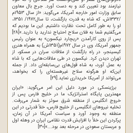
نیازمند بود تعیین کند و به دست آورد. جرج بال معاون
سابق وزارت امور خارجه آمریکا، می‌گوید: «از سال 1953م
/1332ش، که شاه به قدرت بازگشت، تا سال1972/ 1351،
او را به طور کامل تحت نظارت داشتیم. این ما بودیم که
می‌گفتیم شما به فلان سلاح احتیاج ندارید یا دارید.»
[28]
پس از روی کارآمدن «ریچارد نیکسون» به عنوان رئیس
جمهور آمریکا، وی در سال 1972م(1351ش) به همراه هنری
کیسینجر، در راه بازگشت از ملاقات سران در مسکو، از
تهران دیدن کرد. نیکسون در طی ملاقات‌هایی که با شاه
به عمل آورد، به شاه قول‌های بی‌سابقه‌ای داد. از جمله
این‌که او هرگونه سلاح غیرهسته‌ای را که بخواهد،
می‌تواند از آمریکا خریداری نماید.
[29]
برژینسکی در مورد دلیل این امر می‌گوید: «ایران
مهمترین پایگاه استراتژیک ما در خلیج فارس پس از
خروج انگلیس از منطقه شرق سوئز به شمار می‌رفت.
تخلیه نیروهای انگلیسی از خلیج فارس، خلأ قدرتی در این
منطقه به وجود آورد و سیاست آمریکا در آن زمان،
پرکردن این خلأ با افزایش قدرت نظامی ایران در وهله اول
و عربستان سعودی در مرحله بعد بود...»
[30]