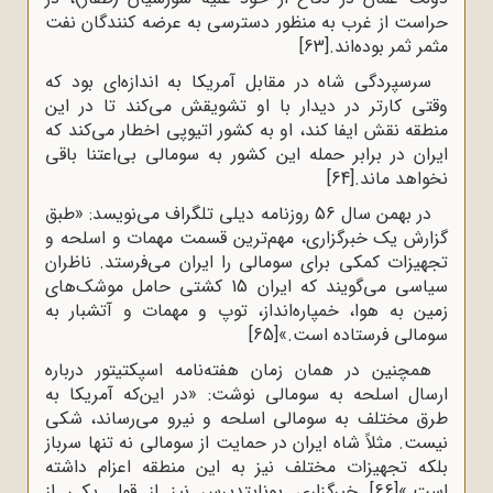
حراست از غرب به منظور دسترسی به عرضه کنندگان نفت
مثمر ثمر بوده‌اند.
[63]
سرسپردگی شاه در مقابل آمریکا به ‌اندازه‌ای بود که
وقتی کارتر در دیدار با او تشویقش می‌کند تا در این
منطقه نقش ایفا کند، او به کشور اتیوپی اخطار می‌کند که
ایران در برابر حمله این کشور به سومالی بی‌اعتنا باقی
نخواهد ماند.
[64]
در بهمن سال 56 روزنامه دیلی تلگراف می‌نویسد: «طبق
گزارش یک خبرگزاری، مهم‌ترین قسمت مهمات و اسلحه و
تجهیزات کمکی برای سومالی را ایران می‌فرستد. ناظران
سیاسی می‌گویند که ایران 15 کشتی حامل موشک‌های
زمین به هوا، خمپاره‌انداز، توپ و مهمات و آتشبار به
سومالی فرستاده است.»
[65]
همچنین در همان زمان هفته‌نامه اسپکتیتور درباره
ارسال اسلحه به سومالی نوشت: «در این‌‌که آمریکا به
طرق مختلف به سومالی اسلحه و نیرو می‌رساند، شکی
نیست. مثلاً شاه ایران در حمایت از سومالی نه ‌تنها سرباز
بلکه تجهیزات مختلف نیز به این منطقه اعزام داشته
است.»
[66]
خبرگزاری یونایتدپرس نیز از قول یکی از