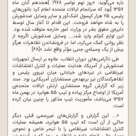
باره مى‌گوید: «روز نهم نوامبر 1978 ]هجدهم آبان ماه
1357 [بود که سرانجام ایالات متحده اعلام کرد باتون‌هاى
پلیس، 25 هزار کپسول اشک‌آور و سایر وسایل ضدشورش
را به شاه خواهد فروخت. این اقدام تا آغاز سال توسط
دایره‌ى حقوق بشر در وزارت امور خارجه متوقف شده بود.
این لوازم کم‌کم وارد شد،... وسایل ضدشورش اگرچه از
نظر روانى کمک مى‌کرد، اما در فرونشاندن تظاهرات هرگز
بیش از یک وسیله‌ى جنبى مؤثر واقع نشد.»
[68]
طى ناآرامى‌هاى دوران انقلاب، علاوه بر ارسال تجهیزات
ضدشورش از آمریکا، هدایت عملیات و کنترل اغتشاشات
غیرنظامى در نبردهاى خیابانى میان نیروى پلیس و
تظاهرکنندگان نیز برعهده‌ى مستشاران آمریکایى بود. سند
زیر که گزارش گروه مستشارى ارتش ایالات متحده‌ى
آمریکا از اوضاع مرکز پیاده و تیپ 55 هوابرد در بهمن ماه
1357 مى‌باشد، مأموریت تیپ مذکور را چنین بیان کرده
است:
«... این گزارش و گزارش‌های غیررسمى قبلى دیگر
حاکى از آن است که تیپ 55 هوابرد، همیشه عملیات
کنترل اغتشاشات غیرنظامى را با تبحر خاص و نحوه‌ى
بسیار عالى انجام داده و انتظار مى‌رود که در آینده نیز