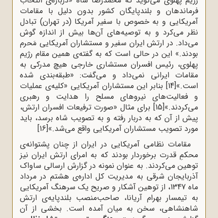
رژیم پهلوی می‌گوید که محمدرضا شاه «درباره‌ی انتخاب
فرماندهان و بلندپایگان کشور بدون دلیل با مقامات
آمریکایی و به ‌خصوص با سفیر آمریکا (در تهران) تبادل
نظر می‌کرد و به توصیه‌های آن‌ها بیش از اندازه گوش
می‌داد. در ارتش ایران سفیر و مستشاران آمریکایی مَحرم
بودند.» این در حالی است که به گفته‌ی همین مقام رژیم
پهلوی، رئیس افسران مستشاری خارجی هیچ مدرکی به
مقامات ایرانی نمی‌داد و می‌گفت: «طبقه‌بندی شده
است.»
[14]
بنابر این مستشاران آمریکایی «کلیه‌ى عملیات
و فعالیت‌هاى نیروهاى مسلح را هدایت و رهبرى
مى‌کردند.»
[15]
براى مثال «صورت ترفیعات افسران ارتش،
پیش از آن‌ که به دربار رفته و به تصویب شاه برسد، باید
مورد تصویب مستشاران آمریکایى واقع مى‌شد.»
[16]
مقامات نظامى آمریکایى در ایران از چنان پشتوانه‌ى
محکمِ قدرت برخوردار بودند که به امراى ارتش ایران نیز
توهین مى‌کردند. به عنوان نمونه در گزارش ارسالى ساواک
آذربایجان شرقى به مدیریت کل اداره‌ى هشتم در مرداد
ماه 1347، از توهین آشکار و صریح یک سرهنگ آمریکایى
به تیمسار بهرام آریانا، صاحب‌منصب بلندپایه‌ى ارتش
شاهنشاهى، سخن به میان آمده است. بخشى از آن