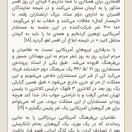
افتخارى براى همکارى با شما نداریم.» فرداى آن روز افسر
مذکور را به کرمان منتقل مى‌کنند و در نتیجه نمایندگان
افسران به اداره‌ى دوّم ستاد بزرگ ارتشتاران رفته، با
«تیمسار کمال» ملاقات مى‌کنند و خطاب به او مى‌گویند:
«ما 300 نفر شرکت‌کننده در این جلسه به مستشار
آمریکایى توهین کرده‌ایم و همه‌ى ما را باید به کرمان
منتقل کنید.» در نتیجه ابلاغ آن افسر لغو گردید.
[18]
با بدرفتاری‌ نیروهای‌ آمریکایی‌ نسبت ‌به‌ نظامیان‌ و
مردم‌ ایران‌، روز به‌ روز تنفر مردم‌ به‌ این‌ مهمانان‌ جسور و
بی‌فرهنگ‌ افزوده‌ می‌شد. طبق‌ یکی‌ از اسناد پرونده‌ی‌
مستشاری‌ روز 21 /5 /43 یک‌ سرهنگ‌ دوم‌ «بلندبلند فریاد
می‌کرد کی از شر این‌ مستشاران‌ خلاص‌ می‌شویم‌ و این‌
مملکت‌ از خر تو خری‌ خارج‌ می‌شود.» طبق‌ همین‌ گزارش‌
یک‌ روز بعد در کلانتری‌ 3 قلهک‌ «رئیس‌ کلانتری‌ با پلیس‌
تهران‌ تماس‌ گرفت‌ و با ناراحتی‌ جواب‌ داد: خدا کند هرچه‌
زودتر، مستشاران‌ از این‌ مملکت‌ بروند، من‌ که‌ نمی‌توانم‌
برای‌ هر گروهبان‌ آمریکایی‌ یک‌ نفر پلیس ‌بگمارم.»
[19]
نظامیان‌ بی‌فرهنگ‌ آمریکایی‌ بی‌نزاکتی‌ را به ‌جایی‌
رساندند که‌ در یک‌ مورد، یک‌ گروهبان‌ به‌نام‌ تانکرسلی‌
بعد از تصادف‌ کردن‌ با یک‌ کارگر ایرانی‌ قصد فرار داشت‌