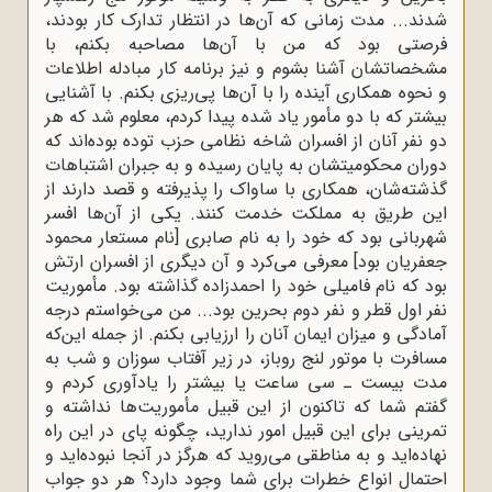
شدند... مدت زمانی که آن‌ها در انتظار تدارک کار بودند،
فرصتی بود که من با آن‌ها مصاحبه بکنم، با
مشخصاتشان آشنا بشوم و نیز برنامه کار مبادله اطلاعات
و نحوه همکاری آینده را با آن‌ها پی‌ریزی بکنم. با آشنایی
بیشتر که با دو مأمور یاد شده پیدا کردم، معلوم شد که هر
دو نفر آنان از افسران شاخه نظامی حزب توده بوده‌اند که
دوران محکومیتشان به پایان رسیده و به جبران اشتباهات
گذشته‌شان، همکاری با ساواک را پذیرفته و قصد دارند از
این طریق به مملکت خدمت کنند. یکی از آن‌ها افسر
شهربانی بود که خود را به نام صابری [نام مستعار محمود
جعفریان بود] معرفی می‌کرد و آن دیگری از افسران ارتش
بود که نام فامیلی خود را احمدزاده گذاشته بود. مأموریت
نفر اول قطر و نفر دوم بحرین بود... من می‌خواستم درجه
آمادگی و میزان ایمان آنان را ارزیابی بکنم. از جمله این‌که
مسافرت با موتور لنج روباز، در زیر آفتاب سوزان و شب به
مدت بیست ـ سی ساعت یا بیشتر را یادآوری کردم و
گفتم شما که تاکنون از این قبیل مأموریت‌ها نداشته و
تمرینی برای این قبیل امور ندارید، چگونه پای در این راه
نهاده‌اید و به مناطقی می‌روید که هرگز در آنجا نبوده‌اید و
احتمال انواع خطرات برای شما وجود دارد؟ هر دو جواب