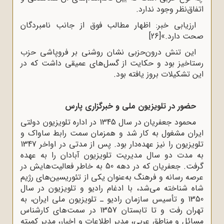
اتفاق‌نظر وجود ندارد.
ارزیابی خبر: اظهار مطالب فوق از جانب نامبردگان
صحت دارد.»
[26]
این تنش درون‌حزبی نشان روشنی بر فروپاشی حزب
رستاخیز بود و حکایت از گسل‌های عمیقی داشت که در
این تشکیلات بروز یافته بود.
حضور در تلویزیون ملی و خبرگزاری پارس
محمود جعفریان در سال 1345 در اداره تلویزیون دولتی
ایران مشغول به کار شد و همزمان سمت رابط ساواک و
تلویزیون را نیز عهده‌دار بود. پس از مدتی در اواخر 1347
به مدت دو سال مدیریت تلویزیون آبادان را به عهده
گرفت. جعفریان که در دهه 50 به خاطر فعالیت‌هایش در
عرصه رسانه و فرهنگ به‌عنوان یکی از تئوریسین‌های رژیم
شاه شناخته می‌شد، با ادغام رادیو و تلویزیون در سال
1350 و تأسیس سازمان رادیو ـ تلویزیون ملی ایران، به
تهران رفت و تا تابستان 1357 در سمت‌های کارشناس
مسائل و مناطق عربی، مدیر اطلاعات و اخبار، مدیر کمیته