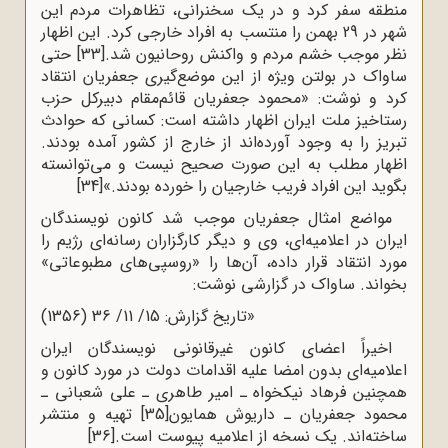
منطقه سفر کرد و در یک سخنرانی، تظاهرات مردم این
شهر در 29 بهمن را منتسب به افراد خارجی کرد. این اظهار
نظر موجب خشم مردم و واکنش روحانیون شد.
[33]
حتی
ساواک در بولتن ویژه از این موضع‌گیری جعفریان انتقاد
کرد و نوشت: «محمود جعفریان قائم‌مقام دبیرکل حزب
رستاخیز ملت ایران اظهار داشته است: کسانی که حوادث
تبریز را به وجود آورده‌اند از خارج از کشور آمده بودند.
اظهار مطلب به این صورت صحیح نیست و می‌توانسته
بگوید این افراد فریب خارجیان را خورده بودند.»
[34]
مواضع امثال جعفریان موجب شد کانون نویسندگان
ایران در اعلامیه‌ای، وی و دیگر کارگزاران رسانه‌ای رژیم را
مورد انتقاد قرار داده، آن‌ها را «روسپی‌های مطبوعاتی»
بخواند. ساواک در گزارشی نوشت:
«تاریخ گزارش: 15/ 11/ 36 (1356)
اخیراً اعضای کانون غیرقانونی نویسندگان ایران
اعلامیه‌ای بدون امضا علیه اقدامات دولت در مورد کانون و
همچنین فرهاد نیکخواه ـ امیر طاهری ـ علی شعبانی ـ
محمود جعفریان ـ داریوش همایون
[35]
تهیه و منتشر
ساخته‌اند. یک نسخه از اعلامیه پیوست است.
[36]