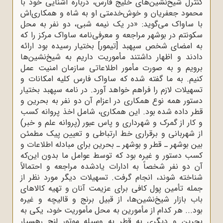
کنترل شیخ‌نشین‌های خلیج فارس، درباره آشنایی خود با
محمود جعفریان و خوش‌خدمتی او به شاه و همکاری‌اش
با ساواک می‌گوید: «در یک نیمه شبی، دو نفر به محل
سکونتم در بوشهر مراجعه و معرفی‌نامه ساواک مرکز را که
به امضای شخص سپهبد [تیمور] بختیار رسیده بود ارائه
دادند و اظهار داشتند مأموریت داریم به شیخ‌نشین‌ها
برویم و به صورت مأمور اطلاعاتی سازمان امنیت عمل
کنیم. به ما گفته شده که ساواک فارس کلیه امکانات و
تسهیلات لازم را فراهم خواهد آورد. در نامه سپهبد بختیار
دستور همه نوع همکاری در اعزام آن دو نفر به بحرین و
قطر داده شده بود. این همکاری، شامل اخذ پروانه کسب
و کار از گمرک و شهرداری و پاس عبور (پروانه علم و خبر)
از شهربانی و برقراری خط ارتباطی و تعیین پیک مطمئن
بین بوشهر ـ قطر و بوشهر ـ بحرین برای مبادله اطلاعات و
کسب دستور و غیره بود که توسط عوامل ما بدون این‌که
آن دو نفر شخصاً به ادارات یادشده مراجعه و احتمالاً
شناخته شوند، انجام گرفت. تسهیلات دیگر مورد نظر از
جمله تأمین پول کافی برای عزیمت آنان و تهیه کالاهای
باب بازار شیخ‌نشین‌ها، از قبیل برنج و قالیچه و غیره
بود... هر کدام از مأمورین به محل مأموریت خود، یکی به
بحرین و دیگری به قطر به وسیله موتور لنج رهسپار