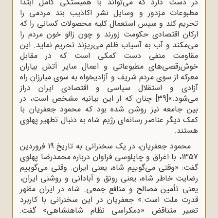
در دست دارد که می‌تواند با همبستگی کامل ابتدا
مطبوعات مزدور و وسایل نشر اکاذیب بند مردمی را
تحریم کند و سپس استعمال کلیه محصولات کسانی را که
ارکان اقتصادی حکومت زورند و چون زالو خون مردم را
می‌مکند و آب به آسیاب ظلم می‌ریزند تحریم نماید. این
مقاومت منفی دست کمکی است که در مقابل
خوش‌رقصی‌های مطبوعاتی و اعمال سایر آتش بیاران
معرکه از سوی مردم شریف و آزادیخواه به سوی مبارزان راه
آزادی و استقلال سیاسی و اقتصادی ایران دراز
می‌شود.»
[39]
چنان که از این بیانیه مشخص است، در
بین جامعه نیز روشن شده بود که محمود جعفریان با
کمک دیگر عناصر رسانه‌ای رژیم شاه به دنبال تطهیر پهلوی
هستند.
محمود جعفریان، در یک سخنرانی به تاریخ 19 فروردین
1357، با اغراق و چاپلوسی فراوان درباره محمدرضا پهلوی
گفت: «وقتی می‌گوییم شاه، یعنی ایران. وقتی می‌گوییم
رضایت خاطر شاه، یعنی رونق و آبادانی و روشنی ایران،
یعنی تأمین مصالح و منافع جمعی. شاه در ایران مظهر
قدرت ملت است.» جعفریان در این سخنرانی با کاربرد
تعبیر متناقض «دمکراسی نظام شاهنشاهی» گفت: