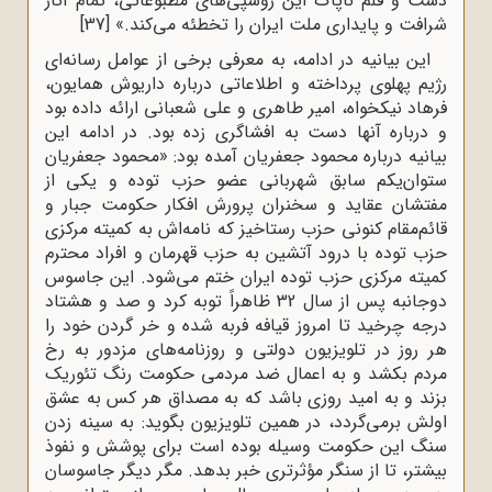
دست و قلم ناپاک این روسپی‌های مطبوعاتی، تمام آثار
شرافت و پایداری ملت ایران را تخطئه می‌کند.»
[37]
این بیانیه در ادامه، به معرفی برخی از عوامل رسانه‌ای
رژیم پهلوی پرداخته و اطلاعاتی درباره داریوش همایون،
فرهاد نیکخواه، امیر طاهری و علی شعبانی ارائه داده بود
و درباره آنها دست به افشاگری زده بود. در ادامه این
بیانیه درباره محمود جعفریان آمده بود: «محمود جعفریان
ستوان‌یکم سابق شهربانی عضو حزب توده و یکی از
مفتشان عقاید و سخنران پرورش افکار حکومت جبار و
قائم‌مقام کنونی حزب رستاخیز که نامه‌اش به کمیته مرکزی
حزب توده با درود آتشین به حزب قهرمان و افراد محترم
کمیته مرکزی حزب توده ایران ختم می‌شود. این جاسوس
دوجانبه پس از سال 32 ظاهراً توبه کرد و صد و هشتاد
درجه چرخید تا امروز قیافه فربه شده و خر گردن خود را
هر روز در تلویزیون دولتی و روزنامه‌های مزدور به رخ
مردم بکشد و به اعمال ضد مردمی حکومت رنگ تئوریک
بزند و به امید روزی باشد که به مصداق هر کس به عشق
اولش برمی‌گردد، در همین تلویزیون بگوید: به سینه زدن
سنگ این حکومت وسیله بوده است برای پوشش و نفوذ
بیشتر، تا از سنگر مؤثرتری خبر بدهد. مگر دیگر جاسوسان