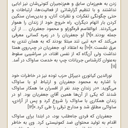
زدن به هم‌رزمان سابق و هم‌زنجیران کنونی‌شان نیز ابایی
نداشتند و با تنظیم گزارشاتی از فعالیت‌ها، ارتباطات و
حتی چگونگی تفکرات و نظرات آنان، و بدین‌سان سنگین
کردن بار اتهام دیگران، راه خروج خود از زندان را هموار
می‌کردند. ابوالقاسم قره‌گوزلو و محمود جعفریان ... از آن
جمله بودند.»
[9]
او جعفریان را در زمره کسانی معرفی
می‌کند که «به تبی تند مبتلا بودند که به همان تندی به
عرق نشست.»
[10]
به اعتقاد او، جعفریان در چپ‌روی همتا
نداشت ولی آن‌گاه که از نفس افتاد، در سراشیبی سقوط
به‌عنوان کارشناس جریانات چپ به خدمت ساواک در آمد.
[11]
نورالدین کیانوری دبیرکل حزب توده نیز در خاطرات خود
با اشاره به محمود جعفریان و ارتباط او با ساواک
می‌گوید: «در زندان چند نفر از افسران ما همکار ساواک
شدند که یکی از آن‌ها همین آقای جعفریان بود. او در
زندان همکاری با ساواک را شروع کرد و پس از آزادی،
ساواکی مطلق شد و مدارج ترقی را طی کرد.»
[12]
جعفریان که فردی جاه‌طلب بود، در ابتدا برای ساواک
اقدام به تولید محتوای ضد کمونیستی کرد. وی به خاطر