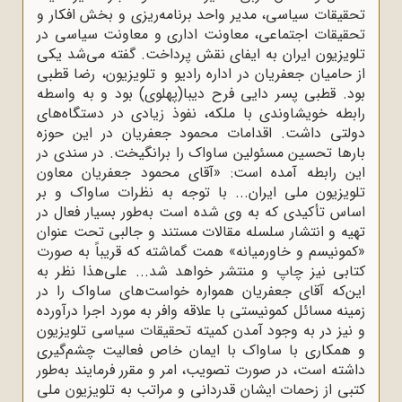
تحقیقات سیاسی، مدیر واحد برنامه‌ریزی و بخش افکار و
تحقیقات اجتماعی، معاونت اداری و معاونت سیاسی در
تلویزیون ایران به ایفای نقش پرداخت. گفته می‌شد یکی
از حامیان جعفریان در اداره رادیو و تلویزیون، رضا قطبی
بود. قطبی پسر دایی فرح دیبا(پهلوی) بود و به واسطه
رابطه خویشاوندی با ملکه، نفوذ زیادی در دستگاه‌های
دولتی داشت. اقدامات محمود جعفریان در این حوزه
بارها تحسین مسئولین ساواک را برانگیخت. در سندی در
این رابطه آمده است: «آقای محمود جعفریان معاون
تلویزیون ملی ایران... با توجه به نظرات ساواک و بر
اساس تأکیدی که به وی شده است به‌طور بسیار فعال در
تهیه و انتشار سلسله مقالات مستند و جالبی تحت عنوان
«کمونیسم و خاورمیانه» همت گماشته که قریباً به صورت
کتابی نیز چاپ و منتشر خواهد شد... علی‌هذا نظر به
این‌که آقای جعفریان همواره خواست‌های ساواک را در
زمینه مسائل کمونیستی با علاقه وافر به مورد اجرا درآورده
و نیز در به وجود آمدن کمیته تحقیقات سیاسی تلویزیون
و همکاری با ساواک با ایمان خاص فعالیت چشم‌گیری
داشته است، در صورت تصویب، امر و مقرر فرمایند به‌طور
کتبی از زحمات ایشان قدردانی و مراتب به تلویزیون ملی