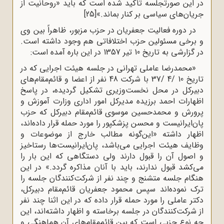
در این صورتجلسه تأکید شده است که باید «روحانیت از
جریان‌های سیاسی بر کنار بماند.»
[25]
در دوره فعالیت جعفریان در حزب مزبور، ظاهراً بین وی
و برخی مسئولین حزب اختلافاتی هم وجود داشته است.
در گزارشی به تاریخ 10 تیر 1357 در این باره آمده است:
«محمدرضا عاملی تهرانی در جلسه هیئت اجرایی که در
تاریخ 10 /4 /37 با شرکت 48 نفر از اعضا و قائم‌مقام‌های
دبیرکل در محل نخست‌وزیری تشکیل گردیده، در پاسخ
اظهارات احمد برزیده مدیرکل امور اداری وزارت آموزش و
پرورش و محمدحسین موسوی قائم‌مقام دبیرکل که حزب
پان‌ایرانیست و محسن پزشکپور را مورد حمله قرار داده‌اند،
اظهار داشته «این‌گونه مطالب خارج از موضوعات و
وظایف هیئت اجرایی می‌باشد، پان‌ایرانیست‌ها رستاخیز
و اصول آن را قبول دارند ولی دستگاهی که این بار را
می‌کشد قبول ندارند، باید با آنان مذاکره گردد.» در این
هنگام جلسه متشنج و چند نفر از شرکت‌کنندگان جلسه را
ترک نموده‌اند سپس محمود جعفریان قائم‌مقام دبیرکل،
دکتر عاملی را مورد حمله قرار داده که در این اثنا چند نفر
از شرکت‌کنندگان در جلسه برخاسته و اظهار داشته‌اند، این
چه نوع حزبی است که بین قائم‌مقام‌های آن هماهنگی و