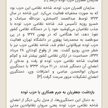
سازمان افسران حزب توده درآمد.
[2]
سازمان افسران حزب توده، شاخه نظامی این حزب بود
که به صورت مخفیانه فعالیت می‌کرد. این شاخه در سال
1323 توسط عبدالصمد کامبخش، عزت‌الله سیامک و
خسرو روزبه تأسیس شد. شاخه نظامی حزب توده با
جذب نظامیان می‌کوشید خود را در دستگاه نظامی کشور
نفوذ دهد، اما هنگامی که در بهمن 1327 و در پی
سوءقصد به محمدرضا پهلوی در دانشگاه تهران، فعالیت
حزب توده غیرقانونی اعلام شد، شاخه نظامی حزب نیز با
خطر جدی روبرو گشت. بعد از وقوع کودتای 28 مرداد
1332، حساسیت در ارکان نظامی کشور بیشتر شد و کم‌کم
فعالیت شاخه نظامی حزب توده لو رفت و عده‌ای از
اعضای آن دستگیر شدند. در 21 مرداد 1333 با دستگیری
سروان ابوالحسن عباسی و اعترافات وی، دستگیری
اعضای تشکیلات مزبور سرعت گرفت.
[3]
بازداشت جعفریان به جرم همکاری با حزب توده
به دنبال این دستگیری‌ها، از منزل یکی دیگر از اعضای
شاخه نظامی حزب توده یعنی سروان نظام‌الدین مدنی