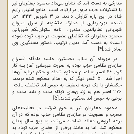
مدارکی به دست آمد که نشان می‌داد محمود جعفریان نیز
با تشکیلات حزب مزبور در ارتباط است. منابع امنیتی رژیم
شاه در این باره گزارش دادند: در 3 شهریور 1333 «در
نتیجه بهره‌برداری از مدارک مکشوفه از منزل سروان
شهربانی نظام‌الدین مدنی... نامه ستوان‌یکم شهربانی
محمود جعفریان که تقاضای عضویت در حزب توده نموده
است» به دست آمد. بدین ترتیب، دستور دستگیری وی
صادر شد.
[4]
در مهرماه آن سال، نخستین جلسه دادگاه افسران
سازمان نظامی حزب توده به صورت غیرعلنی آغاز بـه کار
کرد. 26 افسر به اعدام محکوم شدند و حکم درباره آن‌ها
اجرا شد. 50 افسر دیگر که به اعدام محکوم شده بودند،
حکمشان با یک درجه تخفیف به حبس ابد تخفیف یافت.
376 افسر هم به زندان‌های کوتاه مدت و بلند مدت و
برخی به حبس ابد محکوم شدند.
[5]
محمود جعفریان نیز به جرم شرکت در فعالیت‌های
مخرب و عضویت در سازمان نظامی حزب توده که در آن
برهه گروهی معاند شناخته می‌شد، به پنج سال زندان
محکوم شد. اما به مانند برخی از اعضای حزب توده به