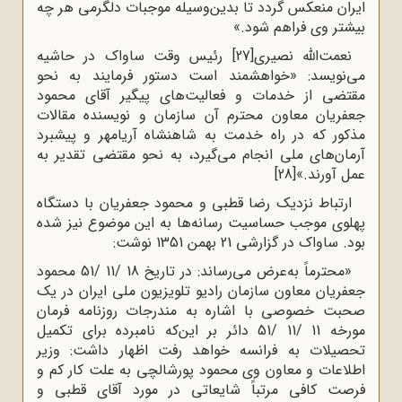
ایران منعکس گردد تا بدین‌وسیله موجبات دلگرمی هر چه
بیشتر وی فراهم شود.»
نعمت‌الله نصیری
[27]
رئیس وقت ساواک در حاشیه
می‌نویسد: «خواهشمند است دستور فرمایند به نحو
مقتضی از خدمات و فعالیت‌های پیگیر آقای محمود
جعفریان معاون محترم آن سازمان و نویسنده مقالات
مذکور که در راه خدمت به شاهنشاه آریامهر و پیشبرد
آرمان‌های ملی انجام می‌گیرد، به نحو مقتضی تقدیر به
عمل آورند.»
[28]
ارتباط نزدیک رضا قطبی و محمود جعفریان با دستگاه
پهلوی موجب حساسیت رسانه‌ها به این موضوع نیز شده
بود. ساواک در گزارشی 21 بهمن 1351 نوشت:
«محترماً به‌عرض می‌رساند: در تاریخ 18 /11 /51 محمود
جعفریان معاون سازمان رادیو تلویزیون ملی ایران در یک
صحبت خصوصی با اشاره به مندرجات روزنامه فرمان
مورخه 11 /11 /51 دائر بر این‌که نامبرده برای تکمیل
تحصیلات به فرانسه خواهد رفت اظهار داشت: وزیر
اطلاعات و معاون وی محمود پورشالچی به علت کار کم و
فرصت کافی مرتباً شایعاتی در مورد آقای قطبی و