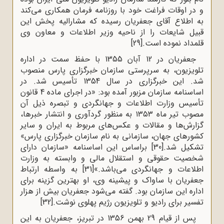
و در اوقات فراغت خود با روزنامه فرمان همکاری می‌کند
به اطلاع آقای جعفریان رسیده که مشارالیه پخش این
قبیل شایعات را از ناحیه وزیر اطلاعات و معاون وی
قلمداد نموده است.
[29]
جعفریان در 12 آبان 1355 با حفظ سمت در اداره
تلویزیون، به سرپرستی سازمان خبرگزاری پارس منصوب
شد. این خبرگزاری در سال 1354 تأسیس شد. در
اساسنامه سازمان مزبور آمده بود: «در اجرای ماده 4 قانون
تأسیس وزارت اطلاعات و جهانگردی و تبصره ذیل آن
مصوب تیر ماه ۱۳۵۳ به منظور گردآوری و انتشار خبرها،‌
گزارش‌ها و مقالات و عکس‌های مربوط به ایران و سایر
کشورهای جهان، سازمانی به نام سازمان خبرگزاری پارس»
تشکیل شد.
[30]
براساس این اساسنامه «سازمان دارای
شخصیت حقوقی و استقلال مالی و وابسته به وزارت
اطلاعات و جهانگردی می‌باشد.»
[31]
به واسطه ارتباط
جعفریان با ساواک و پیشینه وی، او بهترین گزینه برای
اداره این سازمان بود. گفته می‌شود جعفریان بیش از هزار
تفسیر برای رادیو و تلویزیون رژیم پهلوی نوشت.
[32]
پس از قیام 29 بهمن 1356 در تبریز، جعفریان به این