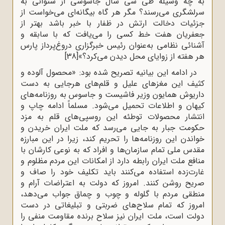
به چه وسیله طی سی سال جاسوسی از ستوانی به
سرلشگری می‌رسند؟ مگر هر گاه بیگانه‌ای می‌خواست از
جزئیات دخالت ارتش در ظفار با خبر باشد بهتر از
جعفریان هفت خط کسی را می‌یافت که با سابقه و
آشنائی نظامی به‌عنوان رئیس خبرگزاری دروغ‌پرداز پارس
هر هفته از زوایای محل دیدن می‌کرد؟»
[38]
در ادامه این بیانیه تصریح شده بود: «محصول آلوده و
کثیف این مغزهای علیل و قلم‌های هرجایی به دست
داریوش همایون وزیر فاشیست و جاسوس به روزنامه‌های
کیهان و اطلاعات تحمیل می‌شود. مسلماً ادامه چاپ و
انتشار محصولات توطئه این روسپی‌های قلم به مزد
حکومت جبار به جایی می‌رسد که ملت ایران خریدن و
خواندن این روزنامه‌ها را تحریم کند، زیرا در این مبارزه
مقدس ملی تمام سازمان‌ها و افراد که به نوعی کارشان با
منافع ملت ایران رابطه دارد از امکانات این مردم مظلوم و
غارت‌زده استفاده می‌کنند باید تکلیف خود را صاف و
صریح روشن کنند. امروز که دولت به اعتراضات آرام و
منطقی مردم با گلوله و چوب و چماق جواب می‌دهد،
امروز که تمام سلاح‌های ضربتی و تبلیغاتی در دست
دولت است، ملت ایران نیز سلاح برنده مقاومت منفی را