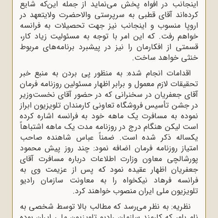
اینجانب در افواه پخش می‌نماید از جمله این‌که شایع
کرده‌اند آقای قطبی به سرپرستی والاحضرت ولایتعهد در
اروپا منسوب و اینجانب نیز جهت تحصیلات به فرانسه
خواهم رفت. که این امر با توجه به مسئولیت زیاد کار،
قسمتی از افکارمان را نیز در پیشبرد برنامه‌های مربوط
خنثی خواهد ساخت.
اقدامات انجام شده: به منظور پی بردن به منبع خبر
تحقیقات لازم معمول و برابر اظهار مسئولین روزنامه فرمان
آقای جعفریان در سخنرانی که در حضور آقای نخست‌وزیر
در جشن تأسیس فروشگاه تعاونی کارمندان تلویزیون ابراز
نموده به مسافرت یک ماهه خود به فرانسه اشاره کرده
است لیکن هنگام درج در روزنامه مدت یک ماهه اشتباهاً
یکساله ذکر شده است. ضمناً عباس شاهنده صاحب
امتیاز روزنامه فرمان اضافه نمود: چند روز پیش محمود
پورشالچی معاون وزارت اطلاعات درباره مسافرت آقای
جعفریان اظهار عقیده نمود که پس از عزیمت وی به
فرانسه فرهاد نیکخواه را به معاونت سازمان رادیو
تلویزیون ملی ایران منصوب خواهند کرد.
نظریه: به نظر می‌رسد که مطالب بالا توسط شخصی به
نام بلور که کارمند سازمان رادیو تلویزیون ملی ایران بوده