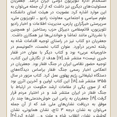
استخدام اداره تلویزیون دولتی ایران درآمد. جعفریان
مسئولیت‌های دیگری نیز داشت که از آن جمله می‌توان به
این موارد اشاره کرد: عضویت در هیئت امنای دانشکده
علوم سیاسی و اجتماعی، معاونت رادیو ـ تلویزیون ملی،
سرپرستی خبرگزاری پارس، مدیریت اطلاعات و اخبار رادیو
تلویزیون، قائم‌مقامی دبیرکل حزب رستاخیز. او همچنین
با نشریاتی مانند تماشا و خواندنی‌ها نیز همکاری داشت.
جعفریان دو کتاب نیز در راستای توجیه اقدامات شاه به
رشته تحریر درآورد. عنوان کتاب نخست، «کمونیسم در
خاورمیانه عربی» بود و کتاب دیگر با عنوان «در ظفار
خبری نیست» منتشر شد.
[17]
هدف از نگارش این کتاب،
توجیه حضور نظامی ایران در جنگ ظفار بود. جعفریان در
انعکاس اخبار رسمی جنگ ظفار براساس دیدگاه‌های
دستگاه تبلیغاتی رژیم پهلوی عمل کرد. کتاب مزبور در سال
1355 منتشر شد.
[18]
این کتاب اولین و آخرین اثری بود
که از سوی یکی از مقامات ارشد حکومت در ارتباط با
جنگ ظفار در ایران منتشر شد و در اختیار مردم قرار
گرفت.
[19]
جعفریان به پاس این خوش‌خدمتی‌ها چند بار
موفق به دریافت نشان‌های ملی شد که از آن جمله
می‌توان به نشان درجه 3 تاج، نشان همایونی، نشان
کوشش، نشان انقلاب شاه و ملت و... اشاره کرد.
[20]