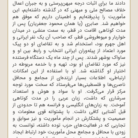
دادند ما برای اثبات درجه میهن‌پرستی و به جبران اعمال
خلاف مصالح ملی و میهنی که در گذشته داشته‌ایم، این
مأموریت را پذیرفته‌ایم و اطمینان داریم که موفق هم
خواهیم شد. صابری (یا همان محمود جعفریان) پس از
مدت کوتاهی اقامت در قطر، به سمت منشی در میدان
خواربار و میوه‌فروشی قطر، که صاحب آن یک نفر ایرانی و
اهل جهرم بود، استخدام شد و به تقاضای او دو پیک
مورد اعتماد از پیله‌وران ایرانی انتخاب و رابط بین او و
ساواک بوشهر شدند. پس از چند ماه یک دستگاه فرستنده
نیز که مورد تقاضای او بود، تهیه و با خدمه مربوطه در
اختیار او گذاشته شد. او با استفاده از این امکانات
ارتباطی، اطلاعات بسیار ارزنده‌ای از مجامع و محافل
ناصری‌ها و فلسطینی‌ها می‌فرستاد که سخت مورد توجه
مرکز قرار می‌گرفت. او با سواد و هوش و استعداد
سرشاری که داشت، زبان عربی را در مدت کوتاهی
آموخت. به زبان‌های انگلیسی و فرانسه هم تا حدودی از
قبل آشنایی کافی داشت. با پشتوانه قوی معلومات و
صمیمیت و پشتکارش در انجام مأموریت و نیز سوابق و
تجاربی که در فعالیت‌های حزب توده داشته، توانست به
زودی با محافل و مجامع محل مأموریت خود ارتباط ایجاد