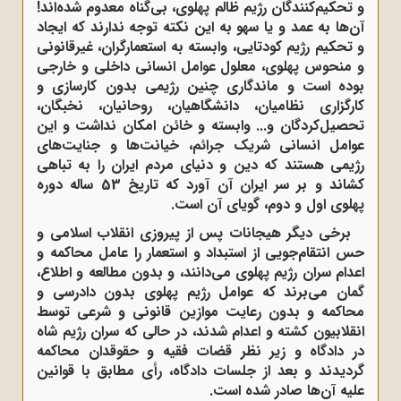
و تحکیم‌کنندگان رژیم ظالم پهلوی، بی‌گناه معدوم شده‌اند!
آن‌ها به عمد و یا سهو به این نکته توجه ندارند که ایجاد
و تحکیم رژیم کودتایی، وابسته به استعمارگران، غیرقانونی
و منحوس پهلوی، معلول عوامل انسانی داخلی و خارجی
بوده است و ماندگاری چنین رژیمی بدون کارسازی و
کارگزاری نظامیان، دانشگاهیان، روحانیان، نخبگان،
تحصیل‌کردگان و... وابسته و خائن امکان نداشت و این
عوامل انسانی شریک جرائم، خیانت‌ها و جنایت‌های
رژیمی هستند که دین و دنیای مردم ایران را به تباهی
کشاند و بر سر ایران آن آورد که تاریخ 53 ساله دوره
پهلوی اول و دوم، گویای آن است
.
برخی دیگر هیجانات پس از پیروزی انقلاب اسلامی و
حس انتقام‌جویی از استبداد و استعمار را عامل محاکمه و
اعدام سران رژیم پهلوی می‌دانند، و بدون مطالعه و اطلاع،
گمان می‌برند که عوامل رژیم پهلوی بدون دادرسی و
محاکمه و بدون رعایت موازین قانونی و شرعی توسط
انقلابیون کشته و اعدام شدند، در حالی که سران رژیم شاه
در دادگاه و زیر نظر قضات فقیه و حقوقدان محاکمه
گردیدند و بعد از جلسات دادگاه، رأی مطابق با قوانین
علیه آن‌ها صادر شده است
.