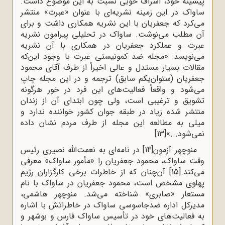
پیشینه خود، اشراف خوبی نسبت به این موضوع داشت.
ساواک در این زمینه نشریه‌ای با عنوان «عبرت» منتشر
می‌کرد که جعفریان با این نشریه همکاری داشت و برای
آن مطلب می‌نوشت. ساواک در تحلیلی پیرامون نشریه
عبرت و عملکرد جعفریان در همکاری با آن نشریه
می‌نویسد: «مجله ضد کمونیستی عبرت با وجود این‌که
مقالات بسیار مستدل و عالی اخیراً از طرف آقای محمود
جعفریان (ستوان‌یکم سابق) ترجمه و در این مجله چاپ
می‌شود و واقعاً فعالیت‌های این فرد در خور هرگونه
تشویق و ترغیبی است، ولی چون ابتدای آن از زندان
منتشر شده زیاد در طبقه جوان کشور خواننده ندارد و
میلی به مطالعه این مجله از طرف مردم نشان داده
نمی‌شود...»
[13]
منوچهر آزمون
[14]
در نامه‌ای به نعمت‌الله نصیری رئیس
وقت ساواک، محمود جعفریان را «مأمور ساواک» معرفی
می‌کند.
[15]
آن‌چنان که از خاطرات برخی کارگزاران رژیم
پهلوی مشخص است، محمود جعفریان در ساواک با نام
مستعار «صابری» شناخته می‌شد. منوچهر هاشمی،
مدیرکل اداره ضدجاسوسی ساواک در خاطراتش با اشاره
به فعالیت‌های خود در تأسیس ساواک فارس و بوشهر و