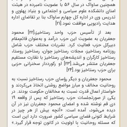
همچنین ساواک در سال 56 با عضویت نامبرده در هیئت
امنای دانشکده علوم سیاسی و اجتماعی و بنیاد پهلوی و
تدریس وی در اداره کل چهارم ساواک بنا بر تقاضای اداره
هدایت رادیویی موافقت نمود.
[21]
بعد از تأسیس حزب واحد رستاخیز،
[22]
محمود
جعفریان به عضویت این حزب درآمد و به‌عنوان قائم‌مقام
دبیرکل حزب فعالیت کرد. نشریات مختلف حزب شامل
روزنامه رستاخیز، مجلات رستاخیز جوان، رستاخیز روستا،
رستاخیز کارگران و اندیشه‌های رستاخیز با نظارت مستقیم
جعفریان منتشر می‌شد.
[23]
او رکورددار سخنرانی حزبی
برای حزب رستاخیز بود.
[24]
محمود جعفریان و دیگر رؤسای حزب رستاخیز نسبت به
روحانیت مخالف و مبارز مواضع روشنی اتخاذ می‌کردند و
خواستار اعمال قدرت نسبت به مخالفان حکومت بودند. در
یکی از صورتجلسات حزب رستاخیز که پس از واقعه 19
دی قم نوشته شده و امضای محمود جعفریان نیز در آن
دیده می‌شود، آمده است: «آنچه بیش از هر چیز در
شرایط کنونی فضای سیاسی کشور ضرورت دارد این است
که مسئله روحانیت با اولویت در کانون توجه قرار گیرد.»