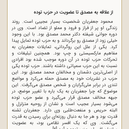
از علاقه به مصدق تا عضویت در حزب توده
محمود جعفریان شخصیت بسیار عجیبی است. روند
زندگی او پر از فراز و فرود و مملو از تضاد است. وی در
دوره جوانی شیفته دکتر محمد مصدق بود. با این وجود
خیلی زود از مصدق رو برگرداند و به حزب توده تمایل پیدا
کرد. یکی از علل این روگردانی، تمایلات جعفریان به
مفاهیم مارکسیستی و چپ بود. همچنین تبلیغات و
تحرکات حزب توده در آن دوره موجب شده بود افرادی
نسبت به این حزب سمپاتی داشته باشند. حزب توده یکی
از اصلی‌ترین دشمنان و مخالفان محمد مصدق بود. این
حزب در نشریات خود به مصدق حمله می‌کرد و مواضع
تندی در برابر ملی‌گرایان و شخص مصدق می‌گرفت. این
موضوع که چرا جعفریان به یک باره با تغییر موضع، در
جبهه مخالف مصدق قرار می‌گیرد و عضو حزب توده
می‌شود بسیار عجیب است و نشان از روحیه متزلزل و
البته حریص و منفعت‌طلبی وی دارد. جعفریان تشنه
قدرت بود و هر جا به دنبال روزنه‌ای برای رسیدن به قدرت
می‌گشت. وی که یک افسر نظامی بود، به عضویت