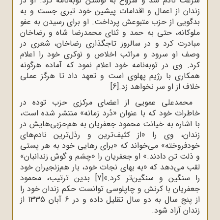
سرعت نادم شد و شروع به نوشتن توبه‌نامه کرد. او در
زندان از اعمال و اقدامات پیشین خود تبری جست و به
بدگویی از حزب متبوعش پرداخت. او برای رسیدن به عفو
ملوکانه، حتی به حمد و ثنای محمدرضا شاه و رضاخان
مبادرت کرد و در سالروز تاجگذاری رضاخان، شعری در
وصف او سرود و مراتب اخلاص و نوکری خود را اعلام
کرد. وی در توبه‌نامه خود اعلام نمود که آماده هرگونه
همکاری با رژیم پهلوی است و تعهد داد تا هرگز عملی
خلاف از او سر نخواهد زد.
[6]
محمدعلی عمویی از اعضای مرکزی حزب توده در
خاطرات خود که با عنوان «دُرد زمانه» منتشر شده است،
با اشاره به خیانت محمود جعفریان به هم‌حزبی‌هایش در
زندان، وی را «از کثیف‌ترین و رذل‌ترین نادم‌های
خودفروخته» می‌خواند که «برای رهایی خود به هر پستی
و ذلت تن دادند.» او جعفریان را «چشم و گوش زندانبان»
لقب می‌دهد که «به بهای نجات خود، بار هم‌زنجیران خود
را سنگین و سنگین‌تر کرد.»
[7]
بدین ترتیب، محمود
جعفریان با کرنش و چاپلوسی توانست حکم زندان خود را
از پنج سال به دو سال تقلیل داده و در 6 آبان 1335 از
زندان آزاد شود.