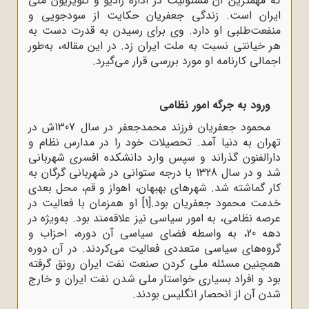
که مهمترین آن مسئولیت در اداره رادیو و تلویزیون ملی
ایران است. زندگی جعفریان حکایت از سودجویی و
منفعت‌طلبی او دارد. وی برای رسیدن به قدرت دست به
هر خیانتی نسبت به ملت ایران زد. در این مقاله، به‌طور
اجمالی کارنامه او مورد بررسی قرار می‌گیرد.
ورود به جرگه امور نظامی
محمود جعفریان فرزند محمدجعفر در سال 1307ش در
تهران به دنیا آمد. تحصیلات خود را در مدارس نظام و
دارالفنون گذراند و سپس وارد دانشکده افسری شهربانی
شد و در سال 1328 با درجه ستوانی در شهربانی گرگان به
کار گماشته شد. شهرهای بهبهان، اهواز و قم، محل بعدی
خدمت محمود جعفریان بود.
[1]
او همزمان با فعالیت در
عرصه نظامی، به امور سیاسی نیز علاقه‌مند بود. به‌ویژه در
دهه 20، به واسطه فضای سیاسی آن دوره، احزاب و
گروه‌های سیاسی متعددی فعالیت می‌کردند. در آن دوره
همچنین مسئله ملی کردن صنعت نفت ایران رونق گرفته
بود و افراد بسیاری خواستار ملی شدن نفت ایران و خارج
شدن آن از انحصار انگلیس بودند.