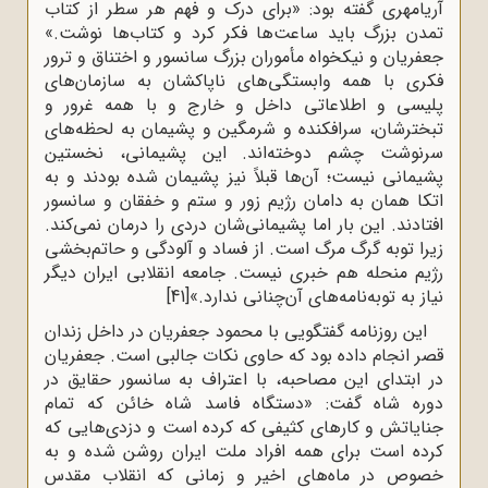
آریامهری گفته بود: «برای درک و فهم هر سطر از کتاب
تمدن بزرگ باید ساعت‌ها فکر کرد و کتاب‌ها نوشت.»
جعفریان و نیکخواه مأموران بزرگ سانسور و اختناق و ترور
فکری با همه وابستگی‌های ناپاکشان به سازمان‌های
پلیسی و اطلاعاتی داخل و خارج و با همه غرور و
تبخترشان، سرافکنده و شرمگین و پشیمان به لحظه‌های
سرنوشت چشم دوخته‌اند. این پشیمانی، نخستین
پشیمانی نیست؛ آن‌ها قبلاً نیز پشیمان شده بودند و به
اتکا همان به دامان رژیم زور و ستم و خفقان و سانسور
افتادند. این بار اما پشیمانی‌شان دردی را درمان نمی‌کند.
زیرا توبه گرگ مرگ است. از فساد و آلودگی و حاتم‌بخشی
رژیم منحله هم خبری نیست. جامعه انقلابی ایران دیگر
نیاز به توبه‌نامه‌های آن‌چنانی ندارد.»
[41]
این روزنامه گفتگویی با محمود جعفریان در داخل زندان
قصر انجام داده بود که حاوی نکات جالبی است. جعفریان
در ابتدای این مصاحبه، با اعتراف به سانسور حقایق در
دوره شاه گفت: «دستگاه فاسد شاه خائن که تمام
جنایاتش و کارهای کثیفی که کرده است و دزدی‌هایی که
کرده است برای همه افراد ملت ایران روشن شده و به
خصوص در ماه‌های اخیر و زمانی که انقلاب مقدس