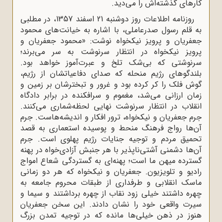
کارهای گذشته‌اش را می‌دید.
روزنامه اطلاعات روز دوشنبه 21 اسفند 1357، در مطلبی
به قلم رسول صدرعاملی، با اشاره به خیانت‌های محمود
جعفریان و پرویز نیکخواه نوشت: «محمود جعفریان و
پرویز نیکخواه در انتظار سرنوشت به سر می‌برند؛
سرنوشتی که بی‌شک تلخ و عبرت‌آموز خواهد بود.
بلندگوهای رژیم منحله که صدای دفاعیاتشان از رژیم،
گوش فلک را کر کرده بود و غرور و تبخترشان بر زمین و
زمان ارزانی می‌شد، مغموم و سرافکنده در برابر دادگاه
انقلاب در انتظار سرنوشت نهایی لحظه‌شماری می‌کنند.
جرم جعفریان و نیکخواه، ترور افکار و اندیشه‌هاست. جرم
آن‌ها رواج فرهنگ منحط و پوسیده استعماری به قصد
تحمیق مردم و توجیه جنایات رژیم پهلوی است. جرم
آن‌ها دشمنی آشتی‌ناپذیر با هر جنبش آزادی‌خواه در پهنه
گسترده میهن ما است؛ پهنه‌ای به گستردگی شعاع امواج
رادیو و تلویزیون. جعفریان و نیکخواه که هر دو زمانی
ماسک انقلابی و طرفداری از طبقات محروم جامعه به
چهره داشتند خیلی زود نقاب از چهره برداشتند و سیما و
سیرت واقعی خود را نشان دادند. این سخن جعفریان
هنوز در ذهن خیلی‌ها مانده که در توجیه تمدن بزرگ