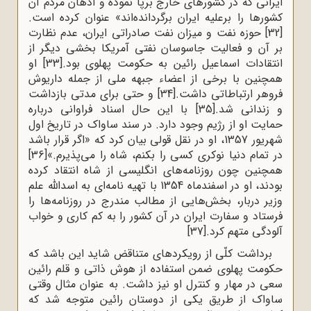
ایرانی که در کشورهای خارج برپا نموده و اذهان مردم آن
کشورها را برعلیه ایران برگردانده‌اند» عنوان کرده است.
[32]
حوزه نفت و میزان نفت صادراتی ایران، عدم نظارت
بر آن و فعالیت جاسوسان نفتی آمریکا بخشی دیگر از
انتقادات اسماعیل رائین به حکومت پهلوی بود.
[33]
او
همچنین با برخی از اعضاء جبهه ملی از جمله داریوش
فروهر ارتباطاتی داشت.
[34]
و حتی برای مدتی بازداشت
و زندانی شد.
[35]
با این حال اسناد فراوانی درباره
حمایت او از رژیم وجود دارد. در سند ساواک در تاریخ اول
شهریور 1357، او در نقل قولی بیان کرد که «اگر قرار باشد
در تمام دنیا نوکری کسی را بکنم، شاه را می‌پذیرم.»
[36]
همچنین چون روزنامه‌های انگلیسی از شاه انتقاد کرده
بودند، او در اسفندماه 1354 با تهیه نامه‌ای به اسدالله علم
وزیر دربار، بخش‌هایی از مطالب مندرج در روزنامه‌ها را
فرستاد و سفارت ایران در آن کشور را به کم کاری و خواب
آلودگی متهم کرد.
[37]
برداشت کلّی از رویکردهای متناقض شاید این باشد که
حکومت پهلوی ضمن استفاده از هوش ذاتی و قلم رائین
سعى در مهار و کنترل او نیز داشت. به عنوان مثال وقتی
ساواک از طریق یکی از دوستان رائین متوجه شد که