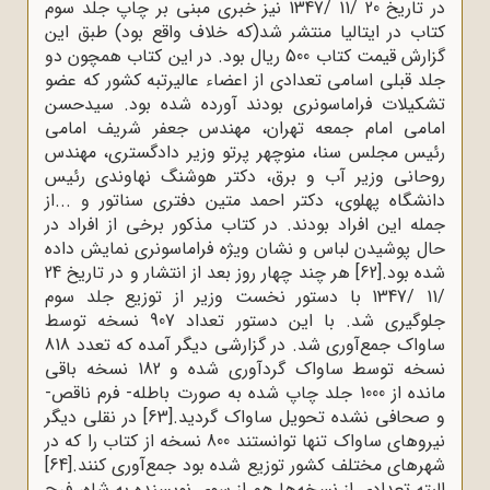
در تاریخ 20 /11 /1347 نیز خبری مبنی بر چاپ جلد سوم
کتاب در ایتالیا منتشر شد(که خلاف واقع بود) طبق این
گزارش قیمت کتاب 500 ریال بود. در این کتاب همچون دو
جلد قبلی اسامی تعدادی از اعضاء عالیرتبه کشور که عضو
تشکیلات فراماسونری بودند آورده شده بود. سیدحسن
امامى امام جمعه تهران، مهندس جعفر شریف‌ امامى
رئیس مجلس سنا، منوچهر پرتو وزیر دادگسترى، مهندس
روحانى وزیر آب و برق، دکتر هوشنگ نهاوندى رئیس
دانشگاه پهلوى، دکتر احمد متین دفترى سناتور و ...از
جمله این افراد بودند. در کتاب مذکور برخی از افراد در
حال پوشیدن لباس و نشان ویژه فراماسونری نمایش داده
شده بود.
[62]
هر چند چهار روز بعد از انتشار و در تاریخ 24
/11 /1347 با دستور نخست وزیر از توزیع جلد سوم
جلوگیری شد. با این دستور تعداد 907 نسخه توسط
ساواک جمع‌آوری شد. در گزارشی دیگر آمده که تعدد 818
نسخه توسط ساواک گردآوری شده و 182 نسخه باقی
مانده از 1000 جلد چاپ شده به صورت باطله- فرم ناقص-
و صحافی نشده تحویل ساواک گردید.
[63]
در نقلی دیگر
نیروهای ساواک تنها توانستند 800 نسخه از کتاب را که در
شهرهای مختلف کشور توزیع شده بود جمع‌آوری کنند.
[64]
البته تعدادی از نسخه‌ها هم از سوی نویسنده به شاه، فرح