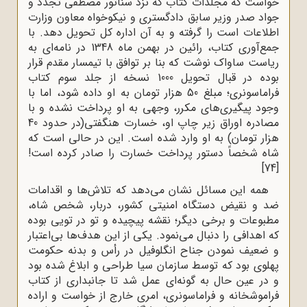
خواست که مجلدات کتاب که نزد سناتور مصطفی تجدد و
جواد صدر وزیر سابق دادگستری و نیکوخواه معاون وزارت
اطلاعات است را گرفته و به آن اداره کل تحویل دهد. با
جمع‌آوری کتاب، رائین در بهمن ماه 1348 در نامه‌ای به
ریاست ساواک نوشت که بنا بر توافق با تیمسار مقدم قرار
بوده در قبال تحویل 1000 نسخه از جلد سوم کتاب
فراماسونری؛ مبلغ 50 هزار تومان به او داده شود، اما با
وجود پیگیری‌های مکرر، وجهی به او پرداخت نشده و با
مصادره اوراق زیر چاپ او، خسارت هنگفتی(در حدود 40
هزار تومان) به او وارد شده است. این در حالی است که
شاه شخصاً دستور پرداخت خسارت را صادر کرده‌ است!
[74]
همه این مسائل نشان می‌دهد که تلاش‌ها و اقدامات
ضد و نقیض دستگاه امنیتی کشور، دربار، شخص شاه،
مطبوعات و برخی دیگر؛ نقشه پیچیده و تو در تویی بوده
که اهدافی را دنبال می‌نمود. یکی از این هدف‌ها بی‌اعتبار
و ضعیف نمودن جناح انگلوفیل در رأس و بدنه حکومت
پهلوی بود که توسط سازمان سیا طراحی و ابلاغ شده بود
و در عین حال به گونه‌ای عمل شد تا جانبداری از کتاب
فراموشخانه و فراماسونری، امری خارج از خواست و اراده