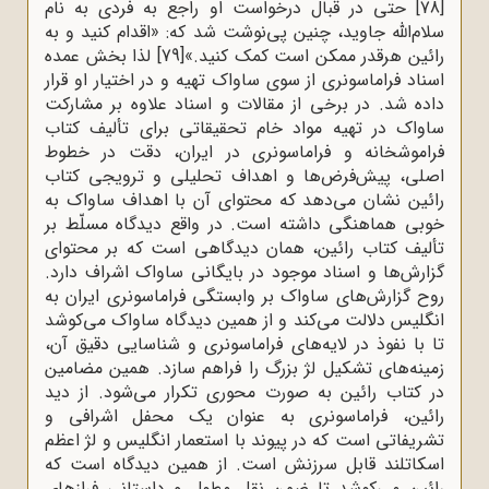
[78]
حتی در قبال درخواست او راجع به فردی به نام
سلام‌الله جاوید، چنین پی‌نوشت شد که: «اقدام کنید و به
رائین هرقدر ممکن است کمک کنید.»
[79]
لذا بخش عمده
اسناد فراماسونری از سوی ساواک تهیه و در اختیار او قرار
داده شد. در برخی از مقالات و اسناد علاوه بر مشارکت
ساواک در تهیه مواد خام تحقیقاتی برای تألیف کتاب
فراموشخانه و فراماسونری در ایران، دقت در خطوط
اصلی، پیش‌فرض‌ها و اهداف تحلیلی و ترویجی کتاب
رائین نشان می‌دهد که محتوای آن با اهداف ساواک به
خوبی هماهنگی داشته است. در واقع دیدگاه مسلّط بر
تألیف کتاب رائین، همان دیدگاهی است که بر محتوای
گزارش‌ها و اسناد موجود در بایگانی ساواک اشراف دارد.
روح گزارش‌های ساواک بر وابستگی فراماسونری ایران به
انگلیس دلالت می‌کند و از همین دیدگاه ساواک می‌کوشد
تا با نفوذ در لایه‌های فراماسونری و شناسایی دقیق آن،
زمینه‌های تشکیل لژ بزرگ را فراهم سازد. همین مضامین
در کتاب رائین به صورت محوری تکرار می‌شود. از دید
رائین، فراماسونری به عنوان یک محفل اشرافی و
تشریفاتی است که در پیوند با استعمار انگلیس و لژ اعظم
اسکاتلند قابل سرزنش است. از همین دیدگاه است که
رائین می‌کوشد تا ضمن نقل مطول و داستانی‌ فرازهای