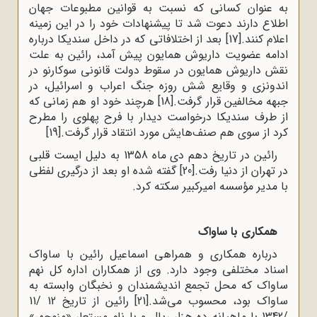
به عنوان کسانی که نسبت به قوانین مطبوعات جهان
اطلاع دارند دعوت شد تا پیشنهادات خود را در این زمینه
اعلام کنند.
[17]
بعد از اختلافاتی که در داخل سندیکا درباره
ادامه عضویت داریوش همایون پیش آمد، رائین به علت
نقش داریوش همایون در سقوط دولت قانونی سوکارنو در
اندونزی و وقایع شش روزه جنگ اعراب و اسرائیل، در
جبهه مخالفین قرار گرفت.
[18]
هرچند خود او هم زمانی که
از طرف سندیکا درخواست دیدار با فرح پهلوی را مطرح
کرد از سوی هم صنف‌هایش مورد انتقاد قرار گرفت.
[19]
رائین در تاریخ دهم دی ماه 1358 به دلیل ایست قلبى
در تهران از دنیا رفت.
[20]
گفته شده او بعد از درگیری لفظی
با مدیر مؤسسه امیرکبیر سکته کرد.
همکاری با ساواک
درباره همکاری و همراهی اسماعیل رائین با ساواک
اسناد مختلفی وجود دارد. وی از همکاران اداره کل نهم
ساواک که محل تجمع اندیشمندان و نخبگان وابسته به
ساواک بود، محسوب مى‌شد.
[21]
رائین از تاریخ 12 /11
/1342 با ماهیانه ده هزار ریال و با نام مستعار «منوچهر»