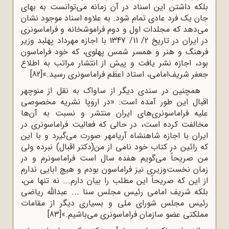
بلکه داشتن این اسناد در آن زمانه‌ مى‌توانست به بهاى
جان یک فرد عادى تمام شود. به علاوه اسناد موجود نشان
مى‌دهد که مجلدات اول و دوم فراموشخانه و فراماسونرى
در ایران در تاریخ 2/ 11/ 1347 با اجازه مهرداد پهلبد وزیر
فرهنگ و هنر و همسر شمس پهلوی، که خود فراماسون
بود، اجازه نشر یافت و پیش از انتشار مراتب به اطلاع
جعفر شریف‌امامى، استاد اعظم فراماسونرى رسید.»
[82]
همچنین در سندی دیگر از ساواک به نقل از منوچهر
اقبال این طور آمده است: «در اروپا نشریه مخصوصی
علیه فراماسونری‌های ایران منتشر و نسبت به آن‌ها
مخالفت کرده است، در حالی که فعالیت فراماسونری در
ایران با اجازه شاهنشاه آریامهر صورت می‌گیرد و با این
که رائین در کتاب خود نامی از من(دکتر اقبال) نبرده ولی
من صریحاً می‌گویم هفده سال است فراماسونرم و در
زمان نخست‌وزیری نیز فراماسون بودم و هیچ ابایی ندارم
از این که صریحاً این مطلب را بیان دارم... نه تنها من،
بلکه شریف امامی رئیس مجلس سنا ... عبدالله ریاضی
رئیس مجلس شورای ملی و بسیاری دیگر از مقامات
مملکتی عضو سازمان فراماسونری می‌باشیم.»
[83]