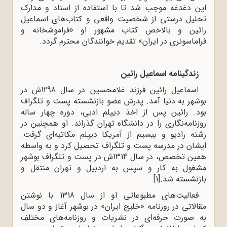
این دغدغه موجب شد تا با استفاده از اسناد و مدارک
تحلیل درستی از شخصیت واقعی و کتاب‌های اسماعیل
رائین و بالاخص کتاب مشهور او «فراموشخانه و
فراماسونری در ایران» تقدیم خوانندگان محترم گردد.
زندگینامه اسماعیل رائین
اسماعیل رائین فرزند غلامحسین در سال 1298ش در
بوشهر به دنیا آمد. پدرش عضو بازنشسته پست و تلگراف
بود. رائین پس از اخذ دیپلم ادبى، دوره چهار ساله
روزنامه‌نگارى را در دانشگاه تهران گذراند. او همچنین در
رشته رادیو و بیسیم از آمریکا دیپلم مکاتبه‌ای گرفت.
ایشان در مدرسه پست و تلگراف تحصیل کرد و به واسطه
همین تخصص، در سال 1314ش در پست و تلگراف بوشهر
مشغول به کار و سپس به اردبیل و تهران منتقل و
بازنشسته شد.
[1]
فعالیت‌های مطبوعاتى او از سال 1318 با نوشتن
مقالاتى در روزنامه «خلیج ایران» در بوشهر آغاز و دو سال
به صورت حرفه‌اى در نشریات و روزنامه‌هاى مختلفِ