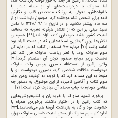
شده است.
[68]
رائین هر چند به طور موقت بازداشت شد،
اما ساواک با درخواست‌های او از جمله دیدار با
خانواده‌اش، معرفی به پزشک متخصص قلب و نگارش
نامه برای شخص شاه موافقت کرد. مجموع بازداشت او از
سه ماه بیشتر نکشید و در تاریخ 10 /9 /1348 با دادن
تعهد مبنی بر این که از انتشار هرگونه نشریه که مخالف
امنیت کشور باشد خودداری کند، آزاد شد.
[69]
همچنین
تلاش‌ها برای گردآوری نسخه‌‌هایی که در دست افراد بود
ادامه یافت.
[70]
درباره 700 نسخه از کتاب که در اداره کل
سوم ساواک بود، با نظر ریاست ساواک قرار شد نظر
نخست وزیر درباره معدوم کردن آن استعلام گردد.
[71]
وقتی رائین از نعمت‌الله نصیری رییس وقت ساواک
درخواست ملاقات شخصی کرد، نصیری درخواست او را
منوط به این مساله کرد که با توجه به توقیف بودن جلد
سوم کتاب و آگاهی نامبرده از این موضوع، به دستور چه
مقامی دوباره به چاپ مجدد آن مبادرت کرده است.
[72]
برخورد شدید ساواک با خریداران و کتاب‌فروشی‌هایی
که کتب رائین را در اختیار داشتند برخوردی همراه با
خشونت بود و گاه به بازداشت آن‌ها هم می‌انجامید.
[73]
اداره کل سوم ساواک از بخش امنیت داخلی ساواک تهران