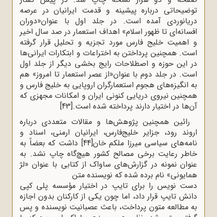
توضیحاتی درباره پیشینه و قدمت ایرانیان در عرصه
دریانوردی آمده است. در جلد اول با عنوان«دوران
افسانه‌ای تا ظهور اسلام» اهداف استعمار در صد سال اخیر
و اهمیت خلیج فارس مورد تجزیه و تحلیل قرار گرفته
است. همچنین پرداختن به اختراعات و ابتکارات ایرانی‌ها
در این حوزه و اصطلاحات رایج بخشی دیگر از جلد اول
است. در جلد دوم با عنوان«از عصر استعمار تا امروز» هم
به انگیزه‌های هجوم استعمارگران اروپایی به خلیج فارس و
همچنین نیروی دریایی کنونی ایران و امکانات مجهزی که
آن‌ها در اختیار دارند پرداخته شده است.
[43]
رائین همچنین پژوهش‌ها و مقالات متعددى درباره
اروند رود، جزایر خلیج‌فارس، ایرانیان ارمنى، اسناد و
نامه‌هاى سیاسى میرزا ملکم خان
[44]
داشت که بعضاً به
خاطر رعایت برخی مصالح کشور هیچ‌گاه چاپ نشد. به
عنوان نمونه در گزارش‌های ساواک از کتابی با عنوان «لژ
همایونی» نام برده شده که نویسنده متن
دست نویس را برای تایپ در اختیار مؤسسه پلی کپی
دانش تایپ قرار داد، اما چون یکی از کارکنان بدون اجازه
به مطالعه متون پرداخت، باعث عصبانیت نویسنده و پس