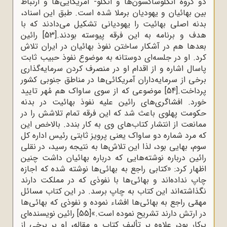
دو گروه آنگلوساکسون‌ها و آنگلو- آمریکایی‌ها و ارتباط
بین بهائیان و یهودیان برملا شده است. طبق این اسناد،
بدنه اصلی بهائیت را یهودیانی تشکیل می‌دادند که با
هدف و برنامه به این فرقه پیوسته بودند.
[53]
رائین
بعدها هم در آشکار ساختن نفوذ بهائیان در ایران تلاش
کرد. او در جلسه‌ای دوستانه به موضوع نفوذ حبیب ثابت
پاسال اشاره و از اقدام او در منصرف کردن سرمایه‌گذاری
برخی از سرمایه‌داران آمریکائی‌ها در مناطق جنوبی کشور
پرداخت.
[54]
موضوعی که از سوی ساواک هم مُهر تایید
خورد. افشاگری‌های رائین علیه نفوذ بهائیت در بدنه
حکومت پهلوی باعث شد که این فرقه تمام تلاشش را در
ممانعت از انتشار کتاب‌های وی به کار بندد. بالاخص این
که مرد شماره دو ساواک یعنی پرویز ثابتی رئیس اداره کل
سوم، بهایی بود، لذا این تلاش‌ها به نتیجه رسید، در نقلی
رائین درباره نوشته‌هایی که درباره بهائیان داشت چنین
اظهار کرد: «کتابی راجع به بهائی‌ها نوشته شده که اجازه
چاپ نداده‌اند و بهائی‌ها با نفوذی‌ که در مملکت دارند
نگذاشته‌اند این کتاب به چاپ برسد. در این کتاب مسائل
مهمّی راجع به بهائی‌ها افشاء نموده و نفوذی که بهائی‌ها
در ارتش دارند تشریح نموده است.»
[55]
رائین نویسنده‌ای
پرکار بود، علاوه بر تألیف کتاب و مقاله، او بر برخی از