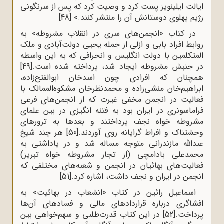
ایالت ایلینویز پست کرد و وصیت کرد که پس از سرنگونی
رژیم پهلوی دوستانش آن را منتشر کنند.»
[48]
در کتاب «انجمن‌های سری در انقلاب مشروطه» به
روابط افراد بابی و ازلی از جمله یحیی دولت‌آبادی و ملک
المتکلمین با دولت انگلیس و انحرافی که به این واسطه
در جنبش مشروطه ایجاد شد، پرداخته شده است.
[49]
همچنان که افرادی چون اسدخان ابوالفتح‌زاده،
ابراهیم‌خان منشی‌زاده و محمدنظرخان مشکوه‌الممالک با
فعالیت در انجمن مخفی غیرت که از انجمن‌های فرعی
فراماسونری در ایران بود به فتنه انگیزی در بین علمای
مشروطه خواه نجف پرداختند و بعدها به ترورهای
وحشتناک و افراط گرایانه روی آوردند.
[50]
هر چند شیخ
عبدالله مازندرانی متوجه مساله شد و در یاداشتی به
محمدعلی بادامچی (از تجار مشروطه خواه تبریز)
فعالیت‌های بهائیان در انجمن و شعبه‌های مختلفی که
انجمن در ایران و نجف داشت، اشاره کرد.
[51]
اسماعیل رائین در کتاب «انشعاب در بهائیت» به
افشاگری درباره قراردادهای مالی و فسادهای آن‌ها
پرداخت.
[52]
در این کتاب قدرت‌طلبی و سهم‌خواهی بین