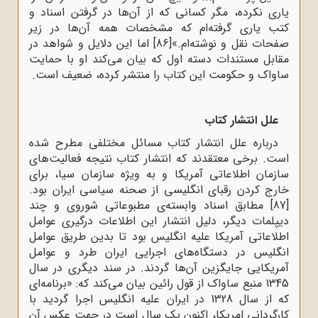
یاری نکرده، مگر کسانی که از آن‌ها در گرفتن اسناد و
کتب یاری گرفته‌ام که مشخصات همه آن‌ها در زیر
صفحات نقل و نوشته‌ام.»
[86]
اما این دلایل و شواهد در
مقابل مستندات دسته اول که بیان می‌کند او با حمایت
ساواک و حکومت این کتاب را منتشر کرده، ضعیف است.
علل انتشار کتاب
درباره علل انتشار کتاب مسائل مختلفی مطرح شده
است. برخی معتقدند که انتشار کتاب نتیجه فعالیت‌های
سازمان اطلاعاتی آمریکا و به ویژه سازمان سیا، برای
خارج کردن رقبای انگلیسی از صحنه سیاسی ایران بود.
[87]
مطابق اسناد وابسته‌ی مطبوعاتى شوروى و چند
دیپلمات دیگر، دلیل انتشار این اطلاعات درگیرى عوامل
اطلاعاتى آمریکا علیه انگلیس بود تا بدین طریق عوامل
انگلیس در دستگاه‌هاى اجرایى ایران طرد و عوامل
آمریکایى جایگزین آن‌ها گردند. در سند دیگرى در سال
1345 منبع ساواک از قول رائین بیان می‌کند که: «برنامه‌اى
که از سال 1328 در ایران علیه انگلیس اجرا گردید با
کارگردانى امریکا، اکنون یک سال است در جهت عکس آن