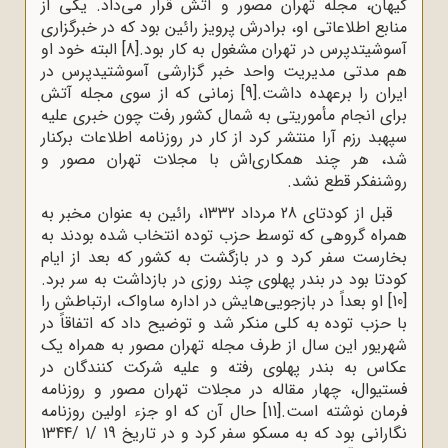
کیهان، مجله تهران مصور و آتش قرار می‌داد. یکى از
منابع اطلاعاتى او، برادرش پرویز رائین بود که در خبرگزارى
آسوشیتدپرس در تهران مشغول به کار بود.
[8]
البته خود او
هم مدتی مدیریت واحد خبر گزارشی آسوشتیدپرس در
ایران را برعهده داشت.
[9]
زمانی که از سوی مجله آتش
برای انجام مأموریتی به شمال کشور رفت چون خبری علیه
سپهبد رزم آرا منتشر کرد از کار در روزنامه اطلاعات برکنار
شد، هر چند همکاری‌اش با مجلات تهران مصور و
روشنفکر قطع نشد.
قبل از کودتای 28 مرداد 1332، رائین به عنوان مخبر به
همراه گروهى که توسط حزب توده انتخاب شده بودند به
بخارست سفر کرد و در بازگشت به کشور که بعد از ایام
کودتا بود در بندر پهلوی چند روزی در بازداشت ‌به سر برد.
[10]
او بعداً در بازجویی‌هایش در اداره ساواک، ارتباطش را
با حزب توده به کلی منکر شد و توضیح داد که اتفاقاً در
شهریور این سال از طرف مجله تهران مصور به همراه یک
عکاس به بندر پهلوی رفته و علیه شرکت کنندگان در
فستیوال، چهار مقاله در مجلات تهران مصور و روزنامه
فرمان نوشته است.
[11]
حال آن که او جزء اولین روزنامه
نگارانی بود که به مسکو سفر کرد و در تاریخ 19 /1 /1344