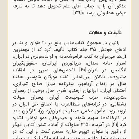
مذکور آن را به جناب آقای علم تحویل دهد تا به شرف
عرض همایونی برسد.»
[39]
تألیفات و مقالات
رائین در مجموع کتاب‌هایی بالغ بر 20 عنوان و بنا بر
ادعای خودش 35 جلد کتاب تألیف کرد که از مهمترین
آن‌ها مى‌توان به کتب فراموشخانه و فراماسونرى در ایران،
اسرار خانه سدان، دریانوردى ایرانیان، حقوق‌بگیران
انگلیس در ایران،
[40]
انجمن‌هاى سرى در انقلاب
مشروطه، دلالان بین‌المللى نفت مورگان شوستر، هفت
سال در زندان آریامهر، سفرنامه میرزا صالح شیرازى،
اختناق ایران، ایرانیان ارمنی، شرح حال برخى از رهبران
مشروطیت، حزب کمونیست ایران، پسران صولت
قشقایی، در کرانه‌های شط‌العرب یا احقاق حق ایران در
اروند رود، مأمور مخفی هیتلر در ایران(رمان)، کارگران باید
در کارخانه‌ها سهیم شوند و حیدرخان عمو اوغلی اشاره
کرد.
[41]
در آذرماه 1350 ساواک از آماده شدن کتابی دیگر
از رائین با عنوان «یپرم خان» سخن گفت و این که در
چاپخانه رضا هاشمی، مدیر چاپخانه مازگرافیک زیر چاپ