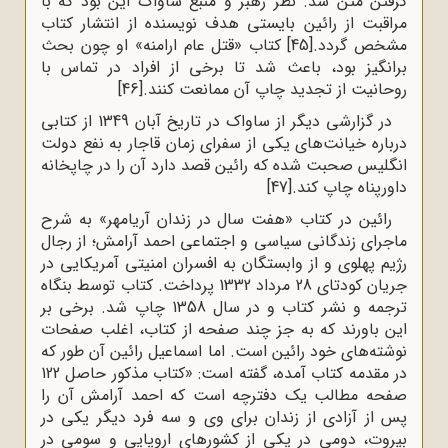
گرفتن متن شد. نظر رهبر و منبع ساواک این بود که با
مراقبت از رائین بایستی هدف نویسنده از انتشار کتاب
مشخص گردد.
[45]
کتاب «قتل عام ارامنه» او چون بحث
برانگیز بود، باعث شد تا برخی از افراد در تماس با
روحانیت از تجدید چاپ آن ممانعت کنند.
[46]
در گزارشی دیگر از ساواک در تاریخ آبان 1349 از کتابی
درباره خیانت‌های یکی از سفرای زمان قاجار به نفع دولت
انگلیس صحبت شده که رائین قصد دارد آن را در چاپخانه
داورپناه چاپ کند.
[47]
رائین در کتاب «هفت سال در زندان آریامهر» به شرح
ماجرای زندگانی سیاسی و اجتماعی احمد آرامش؛ از رجال
رژیم پهلوی و از وابستگان به افسران امنیتی آمریکایی در
جریان کودتای 28 مرداد 1332 پرداخت. کتاب توسط بنگاه
ترجمه و نشر کتاب و در سال 1358 چاپ شد. برخی بر
این باورند که به جز چند صفحه از کتاب، اغلب صفحات
نوشته‌های خود رائین است. اما اسماعیل رائین آن طور که
در مقدمه کتاب آمده، گفته است: «کتاب مذکور حاصل 122
صفحه مطالب یک دفترچه است که احمد آرامش آن را
پس از آزادی از زندان برای وی و سه فرد دیگر یکی در
بیروت، دومی در یکی از کشورهای اروپایی و سومی در