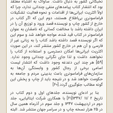
نخبگانی کشور به دنبال داشت. ساواک به اشتباه معتقد
بود که انتشار کتاب پیامدهای منفی چندانی ندارد، چرا که
اولاً اکثریت ایرانی‌ها از اقدامات و نحوه فعالیت تشکیلات
فراماسونری بی‌اطلاع هستند، دوم این که اگر کتاب در
خارج از کشور چاپ و نویسنده قصد ورود و توزیع آن را در
ایران داشته باشد با مخالفت کسانی که نامشان به عنوان
فراماسونر در کتاب قید شده، مواجه خواهد شد و سوم این
که اگر نویسنده قصد داشته باشد کتاب را به زبانی غیر از
فارسی و آن هم در خارج کشور منتشر کند، در این صورت
اکثریت ایرانی‌ها امکان دسترسی و استفاده از کتاب را
نخواهند داشت و لذا جای نگرانی چندانی وجود ندارد.
[59]
هر چند این دغدغه وجود داشت ‌که انتشار لیست
اسامی برخی از رجال کشور و وابستگی آن‌ها به
سازمان‌های فراماسونری باعث بدبینی مردم و جامعه به
حکومت خواهد شد و در نتیجه باید از چاپ و پخش این
گونه مطالب جلوگیری گردد.
[60]
بنا بر ادعای نویسنده، جلدهای اول و دوم کتاب در
تاریخ 2 /11 /1347
[61]
با همکاری شرکت ایتالیایی، جلد
دوم در اردیبهشت 1347 و جلد سوم در آذرماه همین سال
در 25 هزار نسخه چاپ و در سراسر جهان منتشر شد. البته