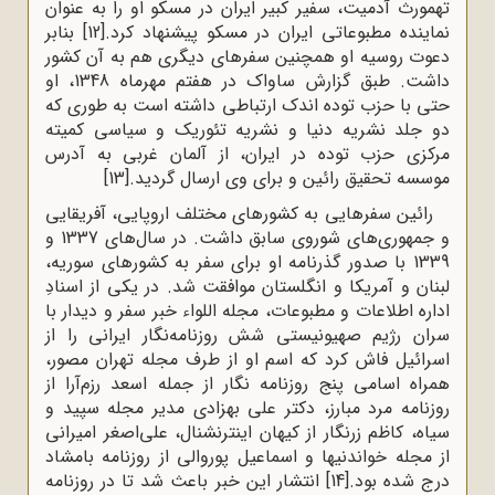
تهمورث آدمیت، سفیر کبیر ایران در مسکو او را به عنوان
نماینده مطبوعاتی ایران در مسکو پیشنهاد کرد.
[12]
بنابر
دعوت روسیه او همچنین سفرهای دیگری هم به آن کشور
داشت. طبق گزارش ساواک در هفتم مهرماه 1348، او
حتی با حزب توده اندک ارتباطی داشته است به طوری که
دو جلد نشریه دنیا و نشریه تئوریک و سیاسی کمیته
مرکزی حزب توده در ایران، از آلمان غربی به آدرس
موسسه تحقیق رائین و برای وی ارسال گردید.
[13]
رائین سفرهایی به کشورهاى مختلف اروپایى، آفریقایى
و جمهوری‌هاى شوروى سابق داشت. در سال‌های 1337 و
1339 با صدور گذرنامه او برای سفر به کشورهای سوریه،
لبنان و آمریکا و انگلستان موافقت شد. در یکی از اسنادِ
اداره اطلاعات و مطبوعات، مجله اللواء خبر سفر و دیدار با
سران رژیم صهیونیستی شش روزنامه‌نگار ایرانى را از
اسرائیل فاش کرد که اسم او از طرف مجله تهران مصور،
همراه اسامی پنج روزنامه نگار از جمله اسعد رزم‌آرا از
روزنامه مرد مبارز، دکتر علی بهزادى مدیر مجله سپید و
سیاه، کاظم زرنگار از کیهان اینترنشنال، على‌اصغر امیرانى
از مجله خواندنیها و اسماعیل پوروالى از روزنامه بامشاد
درج شده بود.
[14]
انتشار این خبر باعث شد تا در روزنامه