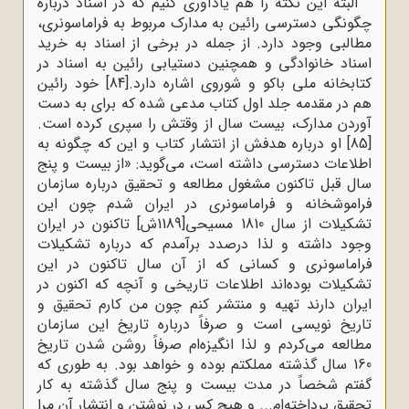
البته این نکته را هم یادآوری کنیم که در اسناد درباره
چگونگی دسترسی رائین به مدارک مربوط به فراماسونری،
مطالبی وجود دارد. از جمله در برخی از اسناد به خرید
اسناد خانوادگی و همچنین دستیابی رائین به اسناد در
کتابخانه ملی باکو و شوروی اشاره دارد.
[84]
خود رائین
هم در مقدمه جلد اول کتاب مدعی شده که برای به دست
آوردن مدارک، بیست سال از وقتش را سپری کرده است.
[85]
او درباره هدفش از انتشار کتاب و این که چگونه به
اطلاعات دسترسی داشته است، می‌گوید: «از بیست و پنج
سال قبل تاکنون مشغول مطالعه و تحقیق درباره سازمان
فراموشخانه و فراماسونری در ایران شدم چون این
تشکیلات از سال 1810 مسیحی[1189ش] تاکنون در ایران
وجود داشته و لذا درصدد برآمدم که درباره تشکیلات
فراماسونری و کسانی که از آن سال تاکنون در این
تشکیلات بوده‌اند اطلاعات تاریخی و آنچه که اکنون در
ایران دارند تهیه و منتشر کنم چون من کارم تحقیق و
تاریخ نویسی است و صرفاً درباره تاریخ این سازمان
مطالعه می‌کردم و لذا انگیزه‌ام صرفاً روشن شدن تاریخ
160 سال گذشته مملکتم بوده و خواهد بود. به طوری که
گفتم شخصاً در مدت بیست و پنج سال گذشته به کار
تحقیق پرداخته‌ام... و هیچ کس در نوشتن و انتشار آن مرا