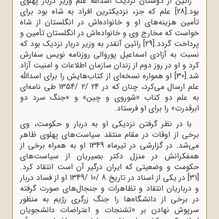
رائین از دوستان نزدیک اسدالله علم وزیر دربار پهلوی
بود.
[28]
علم که جزء نزدیکترین افراد به شاه بود برای
تأمین هزینه‌های او و خانواده‌اش در انگلستان از شاه
خواست که مخارج وی و خانواده‌اش در انگلستان تأمین و
پرداخت گردد.
[29]
رائین آنقدر به وزیر دربار نزدیک بود که
نسبت به آزادی اسماعیل پوروالی روزنامه نویس سفارش
کرد و او در روز دوم از زندان سازمان اطلاعات و امنیت آزاد
شد.
[30]
او همواره نسخه‌ای از کتاب‌هایش را برای اسدالله
علم ارسال می‌کرد، چنان که در 24 /2 /1354 طی نامه‌ای
به علم دو کتاب «شوروی و چین» و «جنگ سرد دو
ابرقدرت» را برای او فرستاد.
با در نظر گرفتن نزدیکی او به دربار و حکومت، وی
برخی از اوقات در مقام منتقد سیاست‌های پهلوی ظاهر
می‌شد. در گزارشی در تیرماه 1349 او به همراه برخی از
همفکرانش در منزل دکتر بصیریان از سیاست‌های
حکومت و وضعیتی که ایران درگیر آن است انتقاد کرد.
[31]
در یکی از اسناد در تاریخ 8 /10 /1349 او از فساد دربار
و درباریان انتقاد و تظاهرات و جنجال‌های صورت گرفته
در برخی از دانشگاه‌ها را جنگ زرگری رژیم به منظور
سرپوش نهادن بر «تشنجات و اعتراضات دانشجویان