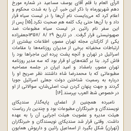
الرأی العام با قلم آقای یوسف مساعید در شماره مورخ
دهم شهریورماه با ذکر این خبر، آن را به شدت محکوم و
اعلام کرد که می‌بایست نام آن‌ها را در لیست سیاه قرار
داد و با آن‌ها حتی یک کلمه هم صحبت نکرد.
[15]
پس از
این سفر نام رائین در لیست سیاه مطبوعات ضد
صهیونیستی قرار گرفت. در تاریخ 29 /8 /1357جعفرزاده
یکی از کارکنان مجله تهران مصور، اطلاعات بیشتری از
ارتباطات مخفیانه برخی از مدیران روزنامه‌ها با مقامات
اسرائیل در تهران و آنچه پشت پرده این ماجراها بود را
فاش کرد. بنا بر گفته‌های او قرار بود که سه مدیر روزنامه
تهران مصور، بامشاد و امید ایران در جلسه مصاحبه
مطبوعاتی که با محمدرضا شاه داشتند نظر صریح او را
درباره به رسمیت شناختن دولت جعلی اسرائیل جویا
گردند و جهت پنهان کردن نیت اصلی‌شان، سوالاتی از او
در خصوص شط العرب بپرسند.
[16]
نامبرده همچنین از اعضاى پایه‌گذار سندیکاى
نویسندگان و خبرنگاران مطبوعات بود و چندین بار ریاست
هیئت مدیره و عضویت هیئت اجرایى آن را به عهده
داشت. وقتی قرار شد سندیکای نویسندگان و خبرنگاران
(تهران) شکل بگیرد از اسماعیل رائین و داریوش همایون