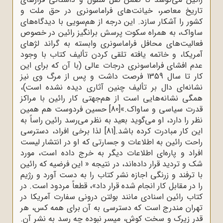
تاریخ معاصر، خیانت‌های فراماسونری در حق ملت و
کشور را آشکار سازد. این درجه از هم‌سویی با دیدگاه‌های
ساواک، به همراه سکوت پرسش‌ برانگیز رائین در خصوص
فعالیت‌های محافل فراماسونری وابسته به گراند لژهای
آمریکا، و خاتمه یافته تلقی کردن تألیف کتاب با وجود
عدم افشای فراماسونری درجات عالی (با آن که برای این
کار تا سال 1359 فرصت داشت و پس از مرگ وی نیز
نشانه‌ای دال بر تألیف چنین آثاری دیده نشده است)،
همگی نشانه‌هایی است از هم‌جهتی کار رائین‌ با مراکز
قدرت سیاسی و ساواک.»
[80]
حسین فردوست هم همین
نظر را دارد، او می‌گوید بعید به نظر می‌رسد رائین راساً به
این کار مبادرت کرده باشد.
[81]
لذا برخی افراد، دسترسى
راحت رائین به اطلاعات و جسارتی که او در انتشار لیست
افراد و پاره‌اى اطلاعات دیگر به خرج داده است، مورد
شک و تردید قرار داده‌اند، در نتیجه « این فرضیه که رائین
با ترفند و زرنگى اجازه نشر کتاب را به دست آورد و رژیم
را در مقابل کار انجام شده قرار داد»، قطعاً مردود است. در
کتاب رائین اسنادى مانند بولتن درونى سفارت آمریکا در
تهران مندرج است که دسترسى به آن براى همه کس، هر
قدر زیرک و سخت کوش، میسر نبوده چه رسد به نشر آن.