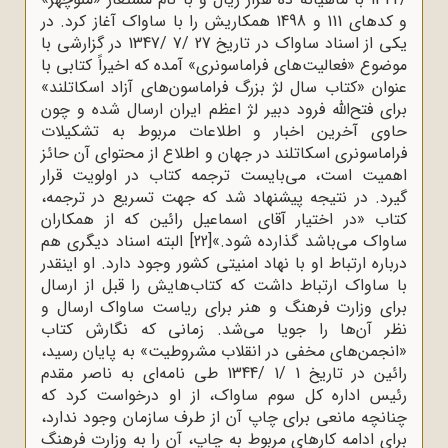
و کدهای 111 و 1498 همکاریش را با ساواک آغاز کرد. در
یکی از اسناد ساواک در تاریخ 27 /7 /1347 در گزارشی با
موضوع «فعالیت‌های فراماسونری» آمده که اخیراً کتابی با
عنوان «کتاب سال لژ بزرگ فراماسون‌های آزاد اسکاتلند»
برای فتح‌الله فرود دبیر لژ اعظم ایران ارسال شده و چون
حاوی آخرین اخبار و اطلاعات مربوط به تشکیلات
فراماسونری اسکاتلند در جهان و اطلاع از محتوای آن حائز
اهمیت است، می‌بایست ترجمه کتاب در اولویت قرار
گیرد. در نتیجه پیشنهاد شد که جهت تسریع در ترجمه،
کتاب «در اختیار آقای اسماعیل رائین که از همکاران
ساواک می‌باشد گذارده شود.»
[22]
البته اسناد دیگری هم
درباره ارتباط او با نهاد امنیتی کشور وجود دارد. او اینقدر
با ساواک ارتباط داشت که کتاب‌هایش را قبل از ارسال
برای وزارت فرهنگ و هنر برای ریاست ساواک ارسال و
نظر آن‌ها را جویا می‌شد. زمانی که نگارش کتاب
«انجمن‌های مخفی در انقلاب مشروطیت» به پایان رسید،
رائین در تاریخ 1 /1 /1344 طی نامه‌ای به ناصر مقدم
رئیس اداره کل سوم ساواک، از او درخواست کرد که
چنانچه مانعی برای چاپ آن از طرف سازمان وجود ندارد،
برای ادامه کارهای مربوط به چاپ، آن را به وزارت فرهنگ