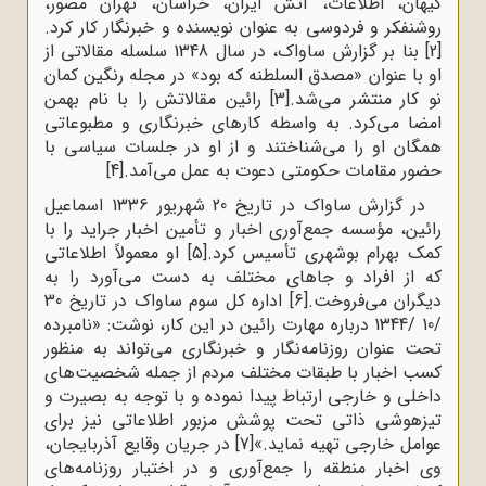
کیهان، اطلاعات، آتش ایران، خراسان، تهران مصور،
روشنفکر و فردوسى به عنوان نویسنده و خبرنگار کار کرد.
[2]
بنا بر گزارش ساواک، در سال 1348 سلسله مقالاتی از
او با عنوان «مصدق السلطنه که بود» در مجله رنگین کمان
نو کار منتشر می‌شد.
[3]
رائین مقالاتش را با نام بهمن
امضا مى‌کرد. به واسطه کارهای خبرنگاری و مطبوعاتی
همگان او را می‌شناختند و از او در جلسات سیاسی با
حضور مقامات حکومتی دعوت به عمل می‌آمد.
[4]
در گزارش ساواک در تاریخ 20 شهریور 1336 اسماعیل
رائین، مؤسسه جمع‌آورى اخبار و تأمین اخبار جراید را با
کمک بهرام بوشهرى تأسیس کرد.
[5]
او معمولاً اطلاعاتی
که از افراد و جاهای مختلف به دست می‌آورد را به
دیگران می‌فروخت.
[6]
اداره کل سوم ساواک در تاریخ 30
/10 /1344 درباره مهارت رائین در این کار، نوشت: «نامبرده
تحت عنوان روزنامه‌نگار و خبرنگاری می‌تواند به منظور
کسب اخبار با طبقات مختلف مردم از جمله شخصیت‌های
داخلی و خارجی ارتباط پیدا نموده و با توجه به بصیرت و
تیزهوشی ذاتی تحت پوشش مزبور اطلاعاتی نیز برای
عوامل خارجی تهیه نماید.»
[7]
در جریان وقایع آذربایجان،
وی اخبار منطقه را جمع‌آورى و در اختیار روزنامه‌هاى