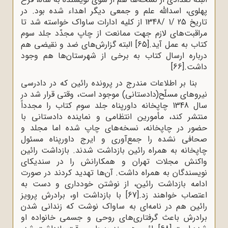
پهلوی، اسدالله علم و جمعی دیگر اهداء شده بود. در
تاریخ 25 /1 /1348 از کلیه ادارات ساواک خواسته شد تا
مراقبت‌های لازم جهت ممانعت از چاپ مجدّد جلد سوم
کتاب به عمل آید.
[65]
البته گزارش‌های ضد و نقیضی هم
درباره ارسال کتاب به برخی از شهرستان‌ها هم وجود
داشت.
[66]
بنا بر اطلاعات مندرج در پرونده رائین که در دادرسی
نیروهای مسلّح(دادستانی) موجود است، وقتی قرار شد در
سال 1348 چاپخانه داورپناه جلد سوم کتاب را مجدداً
منتشر کند، مأمورین انتظامی و نماینده دادستانی با
حضور در چاپخانه، نسخه‌های چاپ شده اما مجلد و
صحافی نشده را جمع‌آوری و ایرج داورپناه مسئول
چاپخانه به همراه رائین بازداشت شدند. بازداشت رائین
واکنش مجلات تهران و همکارانش را در سندیکای
نویسندگان به همراه داشت. آن‌ها تهدید کردند در صورت
ادامه بازداشت رائین، از نوشتن خودداری و دست به
اعتصاب خواهند زد.
[67]
با بازداشت او، برادرش پرویز
رائین هم در نامه‌ای به ساواک نوشت که زندانی شدن
برادرش باعث گرفتاری‌های روحی و جسمی خانواده او