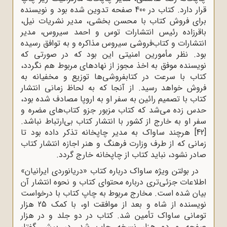
قرار دارد. کتاب در 400 صفحه تدوین شده بود و نویسنده
برای فروش کتاب با محسن بخشی، مدیر نشریات نیل،
باقرزاده رئیس انتشارات توس و احمد سیروس، مدیر
انتشارات و کتاب‌فروشی سیروس مذاکره و به توافق رسیده
بود. نظر مأمورین امنیتی این بود که در صورتی که
نویسنده موفق به اخذ مجوز از نهادهای مربوط هم نگردد،
کتاب با سرعت در کتابفروشی‌ها توزیع و مخفیانه به
فروش خواهد رسید. از آنجا که به لحاظ زمانی انتشار
کتاب با تصمیم رائین به سفر او به اروپا مصادف شده بود،
حدس زده می‌شد که کتاب مزبور جزو کتاب‌های مضره و
سفر او به خارج از کشور با انتشار کتاب بی‌ارتباط نباشد.
[42]
هرچند ساواک به مدیر چاپخانه تذکر داده بود تا
زمانی که از طرف وزارت فرهنگ و هنر اجازه انتشار کتاب
صادر نشود، نباید کتاب از چاپخانه خارج گردد.
در بولتن ویژه ساواک درباره کتاب «دریانوردی ایرانیان»
اطلاعات جزئی‌تری درباره محتوای کتاب و نحوه انتشار آن
بیان شده است. مخارج مربوط به چاپ کتاب با درخواست
نویسنده از شاه و بعد از موافقت او، با کمک 25 هزار
تومانی ساواک تأمین شد. کتاب در دو جلد و در هزار
صفحه و دو هزار نسخه چاپ شد. در پیش گفتار