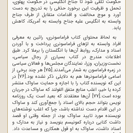
حکومت تلقی شود تا جناح انگلیسی در حکومت پهلوی،
تحمل و ظرفیت این برخورد حذفی را به تدریج به دست
آورد و موج مخالفت و اقدامات متقابل از طرف جناح
وابسته به انگلیس علیه جناح وابسته به آمریکا، کاهش
یابد.
به لحاظ محتوای کتاب فراماسونری، رائین به معرفی
افراد وابسته به لژهای فراماسونری پرداخت و با آوردن
اسناد و مدارک، روابط آن‌ها با انگلستان را برملا کرد. طبق
اطلاعات مندرج در کتاب بسیاری از رجال سیاسی،
نخست‌وزیران، وزرا، نمایندگان مجلس‌ها و فعالان سیاسی
در زمره فراماسون‌ به شمار می‌آمدند.
[75]
هر چند برخی از
اسامی فراماسونرها هم به دلایلی ذکر نشده بود.
[76]
در
این که نویسنده کتاب را با اجازه و حمایت ساواک منتشر
کرده یا خیر، اغلب منابع متفق القولند که ساواک در جریان
بوده است.
[77]
آن‌ها معتقدند که بعید است یک روزنامه
نویس بتواند حجم بالای اسناد را جمع‌آوری کند و ساواک
در این اقدام دست نداشته باشد، چرا که اغلب نوشته‌های
نویسنده مورد تایید ساواک بود، از جمله وقتی او قصد
داشت کتابی درباره کمونیسم بنویسد و نیاز به مدارک و
اسناد داشت، ساواک به او قول همکاری و مساعدت داد.