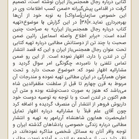
کتابی درباره رجال همجنس‌باز ایران نوشته است، تصمیم
گرفت در اقدامی پیش‌گیرانه «ضمن کسب اطلاعات وی در
این خصوص سازمان[ساواک] به نوبه خود از آن‌ها
بهره‌برداری نماید.»
[38]
در این گزارش
با
موضوع«تهیه
کتاب درباره رجال همجنس‌باز ایران»
به صراحت چنین
آمده است: «برابر اطلاع واصله اسماعیل رائین ضمن
صحبت با چند تن از دوستانش مطالبی درباره تهیه کتابی
تحت عنوان رجال همجنس‌باز ایران و این که قصد انتشار
آن در لندن را دارد، اظهار نموده است. از این رو ضمن
تماس تلفنی با نامبرده، چگونگی امر سوال گردید و
مشارالیه اظهار نمود که: «موضوع صحت دارد و تحت
عنوان همبارگی در ایران مطالبی تهیه نموده و مندرجات آن
مربوط به قرن چهارم تا قبل از سلطنت مظفرالدین شاه
می‌باشد که هنوز به صورت دست‌نوشته بوده و متن آن
هم اکنون در لندن است و با توجه به توصیه دوست خود
داریوش فروهر از انتشار آن منصرف گردیده و اضافه کرد
چون آقای علم قبلاً با مشارالیه درباره اظهار تمایل
اعلیحضرت همایون شاهنشاه آریامهر به تهیه و انتشار
مطالبی درباره زندگی خصوصی پادشاهان گذشته ایران و
توجه وافر آنان به مسائل شخصی مذاکره نموده‌اند، در
نظر دارد پس از مراجعه به لندن و آماده نمودن مطلب