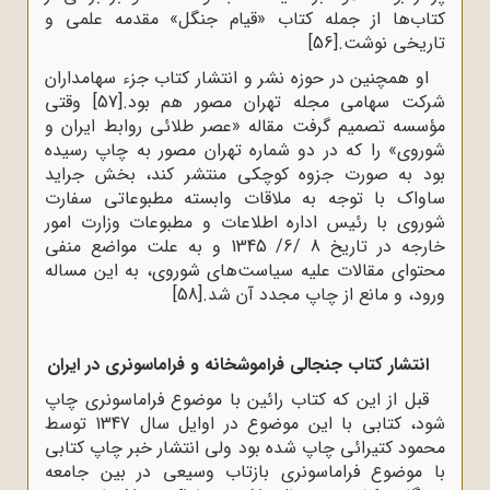
کتاب‌ها از جمله کتاب «قیام جنگل» مقدمه علمی و
تاریخی نوشت.
[56]
او همچنین در حوزه نشر و انتشار کتاب جزء سهامداران
شرکت سهامی مجله تهران مصور هم بود.
[57]
وقتی
مؤسسه تصمیم گرفت مقاله «عصر طلائى روابط ایران و
شوروى» را که در دو شماره تهران مصور به چاپ رسیده
بود به صورت جزوه کوچکى منتشر کند، بخش جراید
ساواک با توجه به ملاقات وابسته مطبوعاتى سفارت
شوروى با رئیس اداره اطلاعات و مطبوعات وزارت امور
خارجه در تاریخ 8 /6/ 1345 و به علت مواضع منفی
محتوای مقالات علیه سیاست‌هاى شوروى، به این مساله
ورود، و مانع از چاپ مجدد آن شد.
[58]
انتشار کتاب جنجالی فراموشخانه و فراماسونرى در ایران
قبل از این که کتاب رائین با موضوع فراماسونری چاپ
شود، کتابی با این موضوع در اوایل سال 1347 توسط
محمود کتیرائی چاپ شده بود ولی انتشار خبر چاپ کتابی
با موضوع فراماسونری بازتاب وسیعی در بین جامعه