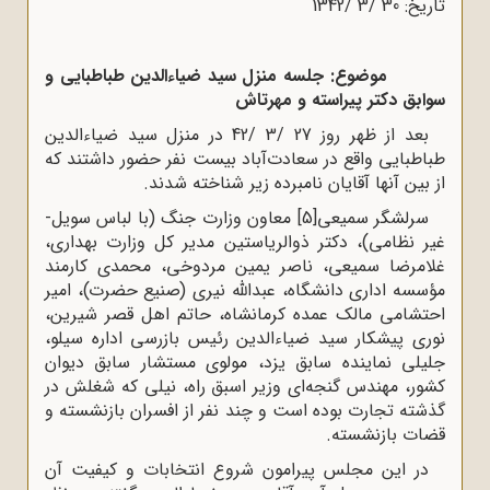
تاریخ: 30 /3 /1342
موضوع: جلسه منزل سید ضیاءالدین طباطبایی و
سوابق دکتر پیراسته و مهرتاش
بعد از ظهر روز 27 /3 /42 در منزل سید ضیاءالدین
طباطبایی واقع در سعادت‌آباد بیست نفر حضور داشتند که
از بین آنها آقایان نامبرده زیر شناخته شدند.
سرلشگر سمیعی
[5]
معاون وزارت جنگ (با لباس سویل-
غیر نظامی)، دکتر ذوالریاستین مدیر کل وزارت بهداری،
غلامرضا سمیعی، ناصر یمین مردوخی، محمدی کارمند
مؤسسه اداری دانشگاه، عبدالله نیری (صنیع حضرت)، امیر
احتشامی مالک عمده کرمانشاه، حاتم اهل قصر شیرین،
نوری پیشکار سید ضیاءالدین رئیس بازرسی اداره سیلو،
جلیلی نماینده سابق یزد، مولوی مستشار سابق دیوان
کشور، مهندس گنجه‌ای وزیر اسبق راه، نیلی که شغلش در
گذشته تجارت بوده است و چند نفر از افسران بازنشسته و
قضات بازنشسته.
در این مجلس پیرامون شروع انتخابات و کیفیت آن