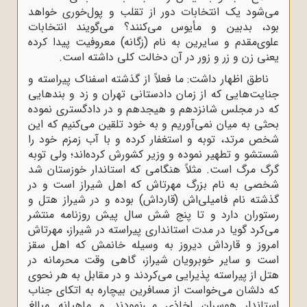
می‌شود یک انتخابات دور از تقلب و پول‌خوری خواهد
بود، بدبین و مأیوس می‌کنند؟ می‌گویند انتخابات
علوی‌مقدم و سایرین به نام (زگانه) معروفیت پیدا کرده
یعنی زن و زر و زور در آن دخالت کلی داشته است.
ناطق اظهار داشت: ما فعلاً از گذشته اسفناک پیراسته و
جنایت‌هایی که از زمان دادستانی تهران و زد و بندهایی
که در مجلس شانزدهم و هیجدهم و در دادگستری نموده
بحثی به میان نمی‌آوریم و به خود تلقین می‌کنیم که این
شخص مرتد، توبه و استغفار کرده و با آب زمزم خود را
شستشو و تطهیر نموده و وزیر کشورش کرده‌اند؛ ولی توبه
گرگ مرگ است. مثلاً هنگامی که استاندار خوزستان شد
شخصی به نام بزرگ مهرتاش که اهل شیراز است و در
گذشته نام فامیلی‌اش (قارداش) بوده و در شیراز هتل و
رستوران دارد و تا پنج شش سال پیش روزنامه منتشر
می‌کرد گویا در مدت استانداری پیراسته در شیراز، مهرتاش
امروز و قارداش دیروز به وسیله خانمش که اهل سقز
است و سایر خوبرویان شیراز، گاهی وقت محرمانه در
هتل از پیراسته پذیرایی می‌کردند و در مقابل به هر نحوی
که دلشان می‌خواست از مسافرین بیچاره به اتکای جناب
استاندار هوسران اخاذی می‌نمودند و ماهیانه مبالغ