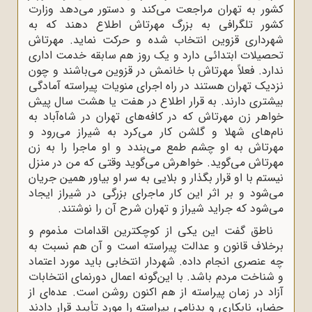
کشور به تهران مراجعت می‌کند و دستور می‌دهد وزارت
کشور تلگرافی به بزرگ مهرتاش اطلاع دهند که به
شهرداری قزوین انتخاب شده و حرکت نماید. مهرتاش
تحصیلات ابتدائی دارد و یک روز هم سابقه خدمت اداری
ندارد. فعلاً مهرتاش با خانمش در قزوین می‌باشند و چون
نزدیک تهران هستند در راه اجرای منویات پیراسته آمادگی
بیشتری دارند. به قرار اطلاع در هفت یا هشت سال پیش
خواهر زن مهرتاش که در کافه‌های تهران در شاه‌آباد به
نام‌های شهلا و گلشن کار می‌کرد به شیراز می‌رود و
مهرتاش به او چشم طمع می‌بندد و او ماجرا را به زن
مهرتاش می‌گوید. خواهرش می‌گوید وقتی که من در منزل
نیستم با او قرار بگذار و بلایی به سر او بیاور همین جریان
می‌شود و بر اثر این کار ماجرای بزرگی در شیراز ایجاد
می‌شود که جراید شیراز و تهران شرح آن را نوشتند.
ناطق گفت این یکی از کوچکترین اقدامات مذموم و
برخلاف قانون و عدالت پیراسته است و آن هم نسبت به
چه عنصری انجام داده. شهردار انتخابی باید مورد اعتماد
و شناخت مردم باشد. با این‌گونه اعمال دورنمای انتخابات
آزاد در زمان پیراسته از هم اکنون روشن است. عده‌ای از
حضار، نابکاری و بدنامی پیراسته را مورد تأیید قرار دادند