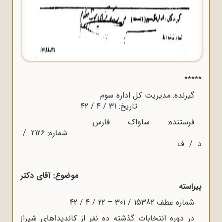
*****
گیرنده: مدیریت کل اداره سوم
تاریخ: 31 / 4 / 42
فرستنده: ساواک فارس
شماره: 2126 /
د / ف
موضوع: آقای دکتر
پیراسته
شماره عطف 15382 / 301 – 22 / 4 / 42
در دوره انتخابات گذشته ده نفر از کاندیداهای شیراز