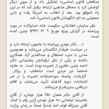
مدافعان قانون اساسی» تشکیل داد و از سوی دیگر
کوشش کرد با محافل مذهبی ارتباط برقرار کند که در این
راه ناموفق بود. بعد از انقلاب به امریکا رفت و بانی
جمعیتی به نام «نگهبانان قانون اساسی» شد.
نظر سازمان اطلاعاتی حکومت شاه «ساواک» در مورد
پیراسته در گزارش ویژه مورخ 9 /4 /1342 چنین آمده
است:
«... دکتر مهدی پیراسته با عامیون ارتباط دارد و
در سیاست طرفدار انگلستان می‌باشد و همچنین
مدتی با حزب استقلال و عبدالقدیر آزاد همکاری
داشته و یکی از علل ترقیاتش پشتیبانی دکتر
احمد متین دفتری از نامبرده بوده است. به علاوه
شخصاً نیز مردی است جاه‌طلب و پرکار...
گزارشات واصله سوءاستفاده نامبرده را در امر
انتخابات دوره گذشته تأیید می‌نماید و اقلام
دریافتی بدین‌شرح می‌باشد:
از آقای دکتر معدل 250 هزار تومان، از آقای
غلامرضا ایلخانی 100 هزار تومان (این رقم با کمک
آقای عزیزالله قوام اخذ شده) ضمناً در زمان وزارت