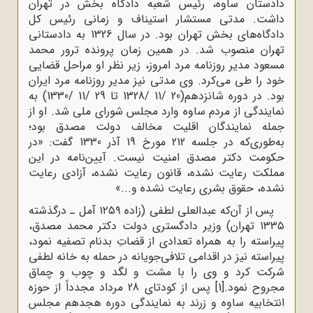
دادستان ساوه، رئیس شعبه دادگاه بخش در تهران
داشت. مدتی مستشار استیناف و زمانی رئیس کل
دادگاه‌های بخش تهران بود. در سال 1326 به دادستانی
تهران منصوب شد. در همین زمان پرونده ترور محمد
مسعود مدیر روزنامه مرد امروز، زیر نظر او مراحل قضایی
خود را طی می‌کرد. وی مدتی نیز مدیر روزنامه مرد ایران
بود. در دوره شانزدهم(20 /11 /1328 تا 29 /11 /1330) به
نمایندگی از مردم ساوه وارد مجلس شورای ملی شد. او از
جمله نمایندگان اقلیت مخالف دولت مصدق بود؛
به‌طوری‌که در جلسه 212 مورخ 19 آذر 1330 گفت: «در
حکومت دکتر مصدق امنیت نیست. آیین‌نامه در این
مملکت رعایت نشده، قانون رعایت نشده، آزادی رعایت
نشده، حقوق بشری رعایت نشده و...»
پس از آن‌که عبدالعلی لطفی (زاده ۱۲۵۹ آمل ـ درگذشته
۱۳۳۵ تهران) وزیر دادگستری دولت دکتر محمد مصدق،
پیراسته را به همراه تعدادی از قضاتِ بدنام تصفیه نمود،
پیراسته نیز در اقدامی تلافی‌جویانه در حمله به خانه لطفی
شرکت کرد و وی را با مشت و لگد و چوب و چماق
مجروح نمود.
[1]
پس از کودتای 28 مرداد مجدداً از حوزه
انتخابیه ساوه و زرند به نمایندگی دوره هجدهم مجلس