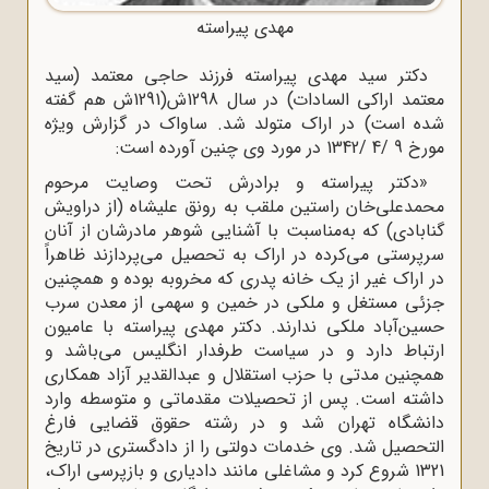
مهدی پیراسته
دکتر سید مهدی پیراسته فرزند حاجی معتمد (سید
معتمد اراکى السادات) در سال 1298ش(1291ش هم گفته
شده است) در اراک متولد شد. ساواک در گزارش ویژه
مورخ 9 /4 /1342 در مورد وی چنین آورده است:
«دکتر پیراسته و برادرش تحت وصایت مرحوم
محمدعلی‌خان راستین ملقب به رونق‌ علیشاه (از دراویش
گنابادى) که به‌مناسبت با آشنایى شوهر مادرشان از آنان
سرپرستى مى‌کرده در اراک به تحصیل مى‌پردازند ظاهراً
در اراک غیر از یک خانه پدرى که مخروبه بوده و همچنین
جزئى مستغل و ملکى در خمین و سهمى از معدن سرب
حسین‌آباد ملکى ندارند. دکتر مهدى پیراسته با عامیون
ارتباط دارد و در سیاست طرفدار انگلیس مى‌باشد و
همچنین مدتى با حزب استقلال و عبدالقدیر آزاد همکارى
داشته است. پس از تحصیلات مقدماتی و متوسطه وارد
دانشگاه تهران شد و در رشته حقوق قضایی فارغ
التحصیل شد. وی خدمات دولتی را از دادگستری در تاریخ
1321 شروع کرد و مشاغلی مانند دادیاری و بازپرسی اراک،