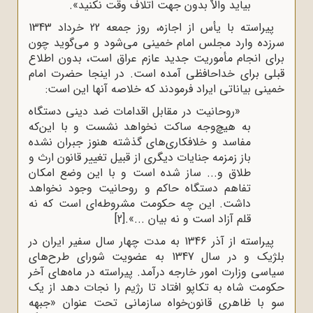
بیاید والاّ بدون جهت اتلاف وقت نکنید».
پیراسته با یأس از اجازه، روز جمعه 22 خرداد 1343
سرزده وارد مجلس امام خمینی می‌شود و می‌گوید چون
برای انجام مأموریت جدید عازم عراق است، بدون اطلاع
قبلی برای خداحافظی آمده است. در اینجا حضرت امام
خمینی بیاناتی ایراد فرمودند که خلاصه آنها این است:
«روحانیت در مقابل اقدامات ضد دینی دستگاه
به هیچ‌وجه ساکت نخواهد نشست و با این‌که
مفاسد و خلافکاری‌های گذشته هنوز جبران نشده
باز زمزمه جنایات دیگری از قبیل تغییر قانون ارث و
طلاق و... ساز شده است و با این وضع امکان
تفاهم دستگاه حاکم و روحانیت وجود نخواهد
داشت. این چه حکومت مشروطه‌ای است که نه
قلم آزاد است و نه بیان ...».
[2]
پیراسته از آذر 1346 به مدت چهار سال سفیر ایران در
بلژیک و در سال 1347 به عضویت شورای طرح‌های
سیاسی وزارت امور خارجه درآمد. پیراسته در ماه‌های آخر
حکومت شاه به تکاپو افتاد تا رژیم را نجات دهد از یک‌
سو با ظاهری قانون‌خواه سازمانی تحت عنوان «جبهه