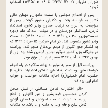
شورای ملی(از 27 /12 /1332 تا 26 /1 /1335) انتخاب
گردید.
پس از افتتاح مجلس با سمت دادیاری دیوان عالی
کشور به فرانسه رفت و دکترای حقوق گرفت. پس از
مراجعت به ایران به ترتیب معاون وزیر کشور، استاندار
فارس، استاندار خوزستان و در دولت اسدالله علم (دوره
نخست‌وزیری ۳۰ تیر ۱۳۴۱ – ۱۸ اسفند ۱۳۴۲) به سمت
وزیر کشور منصوب شد. در قیام خونین 15 خرداد 1342 که
به کشتار جمع کثیری از مردم بی‌دفاع منجر شد، پیراسته
در جایگاه وزیر کشور سرگرم اجرای فرامین شاه بود. وی از
بهمن 1343 تا آبان 1346 سفیر ایران در عراق بود.
پیراسته قبل از سفر به عراق به بهانه مذاکره در راه انجام
خواسته‌های روحانیت به ادعای داشتن اختیارات کافی، از
حضرت امام خمینی(ره) اجازه ملاقات خواست و جواب
امام این بود که:
«اگر اختیارات شامل مسائلی از قبیل منحل
کردن مجلسین فرمایشی و غیر قانونی و قطع
روابط با دولت غاصب اسرائیل و اعطای آزادی
کامل بیان و قلم و... به ملت و... باشد به ملاقات