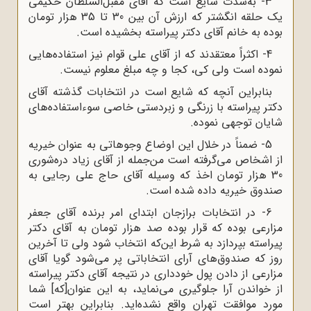
3- به‌شدت شایع است که آقای مقبل‌السلطان حکیمی
یک حلقه انگشتر که ارزش آن بین 30 تا 35 هزار تومان
بوده به خانم آقای دکتر پیراسته بخشیده است.
4- اکثراً معتقدند که از آقای علی قوام نیز استفاده‌هایی
نموده است ولی کی، کجا و چه مبلغ معلوم نیست.
بنابراین آنچه که شایع است در انتخابات گذشته آقای
دکتر پیراسته با زرنگی و زبردستی خاصی سوءاستفاده‌های
شایان توجهی نموده.
5- ضمناً در خلال این اوضاع وجوهاتی به عنوان خیریه
از اشخاص می‌گرفته است من‌جمله از آقای زیاد دره‌شوری
30 هزار تومان اخذ که وسیله آقای حاج علی رجایی به
صندوق خیریه داده شده است.
6- در انتخابات برازجان ابتدای امر برنده آقای جعفر
مزارعی بوده که قرار بوده صد هزار تومان به آقای دکتر
پیراسته بپردازد به شرط این‌که انتخاب شود ولی تا آخرین
روز که صندوق‌های آرای انتخاباتی پر می‌شود گویا آقای
مزارعی از دادن پول خودداری در نتیجه آقای دکتر پیراسته
از خواندن آرا جلوگیری می‌نماید، به این عنوان[که] شما
مورد موافقت تهران واقع نشده‌اید. بنابراین بهتر است