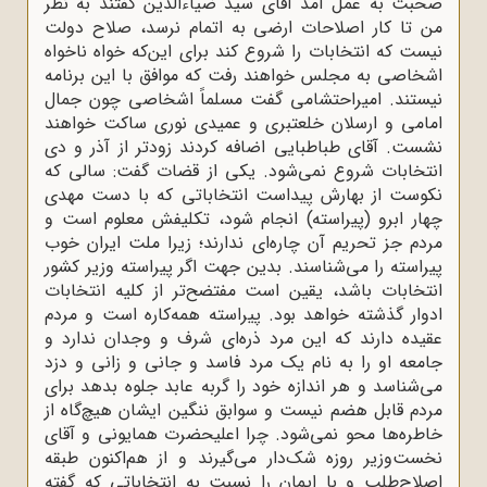
صحبت به عمل آمد آقای سید ضیاءالدین گفتند به نظر
من تا کار اصلاحات ارضی به اتمام نرسد، صلاح دولت
نیست که انتخابات را شروع کند برای این‌که خواه ناخواه
اشخاصی به مجلس خواهند رفت که موافق با این برنامه
نیستند. امیراحتشامی گفت مسلماً اشخاصی چون جمال
امامی و ارسلان خلعتبری و عمیدی نوری ساکت خواهند
نشست. آقای طباطبایی اضافه کردند زودتر از آذر و دی
انتخابات شروع نمی‌شود. یکی از قضات گفت: سالی که
نکوست از بهارش پیداست انتخاباتی که با دست مهدی
چهار ابرو (پیراسته) انجام شود، تکلیفش معلوم است و
مردم جز تحریم آن چاره‌ای ندارند؛ زیرا ملت ایران خوب
پیراسته را می‌شناسند. بدین جهت اگر پیراسته وزیر کشور
انتخابات باشد، یقین است مفتضح‌تر از کلیه انتخابات
ادوار گذشته خواهد بود. پیراسته همه‌کاره است و مردم
عقیده دارند که این مرد ذره‌ای شرف و وجدان ندارد و
جامعه او را به نام یک مرد فاسد و جانی و زانی و دزد
می‌شناسد و هر اندازه خود را گربه عابد جلوه بدهد برای
مردم قابل هضم نیست و سوابق ننگین ایشان هیچ‌گاه از
خاطره‌ها محو نمی‌شود. چرا اعلیحضرت همایونی و آقای
نخست‌وزیر روزه شک‌دار می‌گیرند و از هم‌اکنون طبقه
اصلاح‌طلب و با ایمان را نسبت به انتخاباتی که گفته