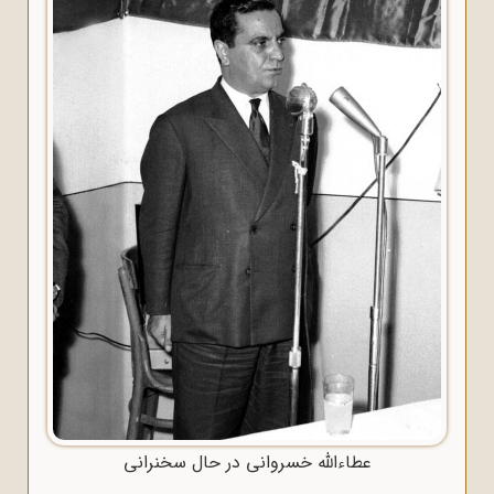
عطاءالله خسروانی در حال سخنرانی