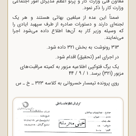
معاون فنی وزارت کار و پرتو اعظم مدیرکل امور اجتماعی
وزارت کار را ذکر نمود.
ضمناً‌ این عده از مبلغین بهائی هستند و هر یک
لجنه‌ای دارند و دستورات صادره از طرف سپهبد ایادی را
که وسیله وزیر کار به آن‌ها اطلاع داده می‌شود اجرا
می‌نمایند.
313 رونوشت به بخش 321 داده شود.
در اجرای امر (تحقیق) اقدام شود.
یک برگ فتوکپی اطلاعیه مزبور به کمیته مراقبت‌های
مزبور (321) برسد. 1 / 9 / 44
روی پرونده تیمسار خسروانی به کلاسه 323 ـ خ ـ س