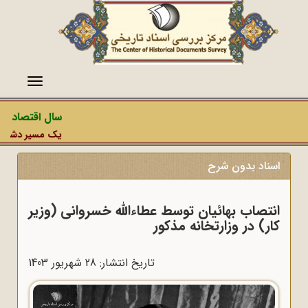
منو
سال اقتصاد مق
یک مسیر دشمن، عم
اسناد بدون شرح
انتصاب بهائیان توسط عطاءالله خسروانی (وزیر
کار) در وزارتخانه مذکور
تاریخ انتشار: 28 شهريور 1403