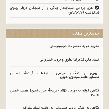
هژبر یزدانی سرمایه‌دار بهائی و از نزدیکان دربار پهلوی
(درگذشت 1389/1/29)
جدیدترین مطالب
تحریم خرید محصولات صهیونیستی
فساد مالی غلامرضا پهلوی و پرویز خسروانی
مروری بر زندگانی سیاسی - اجتماعی آیت‌الله العظمی
سیدابوالقاسم موسوی خویی
نگاهی کوتاه به مهرداد پَهْلبُد (عزت‌الله مین‌باشیان) همسر شمس
پهلوی
نگاهی به زندگی پرویز خسروانی به روایت اسناد ساواک