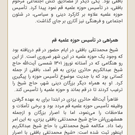
بافقی بود. یکی دیگر از مصادیق کنش اجتماعی مرحوم
بافقی، در تأسیس حوزه علمیه قم نمود پیدا کرد. تأسیس
حوزه علمیه علاوه بر کارکرد دینی و سیاسی، در شئون
اجتماعی و فرهنگی نیز آثاری بر جای گذاشت.
همراهی در تأسیس حوزه علمیه قم
شیخ محمدتقی بافقی در ایام حضور در قم دریافته بود
که وجود یک حوزه علمیه در این شهر ضروری است. از این
رو هنگامی که در آستانه نوروز 1301 شمسی آیت‌الله حاج
شیخ عبدالکریم حائری یزدی به قم آمد، بافقی از جمله
کسانی بود که با جدیت موضوع تأسیس حوزه را پیگیری
کرد. او به همراه دیگر بزرگان دینی شهر، حاج شیخ را
ترغیب کردند تا در قم بماند و حوزه علمیه را تأسیس کند.
ظاهراً آیت‌الله حائری یزدی در ابتدا برای به عهده گرفتن
وظیفه تأسیس حوزه علمیه قم مردد بود و برخی تأملات و
ملاحظات را می‌نمود، اما با اصرار بزرگان و ازجمله
همشهری‌اش حاج شیخ محمدتقی بافقی یزدی، به این امر
رضا داد. مکالمه شیخ محمدتقی با حاج شیخ عبدالکریم
اینطور ثبت شده است: «شیخ محمدتقی بافقی با اصرار