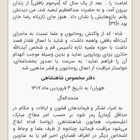
امامت را... بعد از یک سال که [مرحوم بافقی] از زندان
بیرون آمد، و به حضرت عبدالعظیم تبعید شد، من دیدنش
رفتم. بازوهایش را نشان داد. هنوز جای تازیانه رضا خان
بود.»
[32]
شاه- که از واکنش روحانیون و علما نسبت به ماجرای
آیت‌الله بافقی واهمه داشت، و شاید با اعمال فشار قصد
داشت با حوزه علمیه تازه تأسیس قم و شخص آیت‌الله
حائری یزدی رویارویی نماید و بدین وسیله موجب انهدام
آن را فراهم نماید- به سرعت با صدور بخشنامه‌ای،
خواستار مراقبت از اعمال روحانیون و قشر مذهبی شد:
دفتر مخصوص شاهنشاهی
طهران/ به تاریخ 3 فروردین ماه 1307
متحدالمآل
به امراء لشکر و فرماندهان قشون و ایالات و حکام در
حداقل [زمان] رمز شود بر حسب امر مطاع مبارک
اعلیحضرت همایون شاهنشاهی ارواحنا فداه ابلاغ
می‌شود مراقبت فرمائید چنانچه از طرف علما و وعاظ و
اشخاص دیگر در اطراف قضایای اخیر قم یا به عناوین