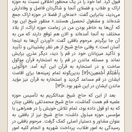
قبول کرد. اما خود را در یک محظور اخلاقی نسبت به حوزه
اراک و طلاب و فضلای آنجا و شاگردان فاضل و وفادارش
می‌دید، بنابراین گفت: «عده‌ای از فضلا در حوزه اراک جمع
شده‌اند و مشغول تحصیل هستند.» منظور شیخ این بود
که آن‌ها به خاطر بودن من در زعامت حوزه اراک، از بلاد
مختلف به آنجا آمده‌اند و الان هم توقع دارند که من به
آن جا برگردم. مرحوم بافقی گفت: «آوردن آن‌ها به اینجا
آسان است.» وقتی حاج شیخ از هر نظر پشتیبانی و تأیید
و تأکید میزبانان خود در قم را دید، دیگر عذری برایش
نماند و مسئله ماندن در قم را به استخاره قرآن موکول
ساخت و در استخاره به قرآن این آیه آمد: «وَأْتُونِی
بِأَهْلِکُمْ أَجْمَعِینَ»
[12]
بدین‌گونه تمام زمینه‌ها برای اقامت
ایشان در قم مساعد گردید و استخاره به قرآن نیز مؤید
ماندن ایشان در این شهر بود.»
[13]
بعد از این که حاج شیخ عبدالکریم به تأسیس حوزه
علمیه قم همت گماشت، حاج شیخ محمدتقی بافقی چنان
که به او قول داده بود، تمام تلاش خویش را در همراهی با
مؤسس حوزه مبذول داشت؛ حاج شیخ نیز از بافقی به
عنوان مشاور و دستیار اصلی کمک گرفت. مرحوم بافقی در
رسیدگی به امور طلاب، پرداخت شهریه و انجام کلیه امور