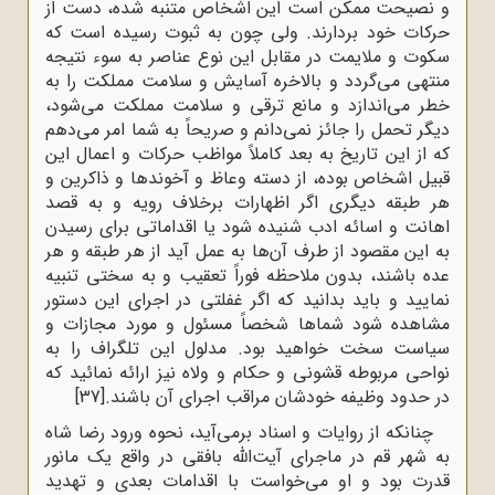
و نصیحت ممکن است این اشخاص متنبه شده، دست از
حرکات خود بردارند. ولی چون به ثبوت رسیده است که
سکوت و ملایمت در مقابل این نوع عناصر به سوء نتیجه
منتهی می‌گردد و بالاخره آسایش و سلامت مملکت را به
خطر می‌اندازد و مانع ترقی و سلامت مملکت می‌شود،
دیگر تحمل را جائز نمی‌دانم و صریحاً به شما امر می‌دهم
که از این تاریخ به بعد کاملاً مواظب حرکات و اعمال این
قبیل اشخاص بوده، از دسته وعاظ و آخوندها و ذاکرین و
هر طبقه دیگری اگر اظهارات برخلاف رویه و به قصد
اهانت و اسائه ادب شنیده شود یا اقداماتی برای رسیدن
به این مقصود از طرف آن‌ها به عمل آید از هر طبقه و هر
عده باشند، بدون ملاحظه فوراً تعقیب و به سختی تنبیه
نمایید و باید بدانید که اگر غفلتی در اجرای این دستور
مشاهده شود شماها شخصاً مسئول و مورد مجازات و
سیاست سخت خواهید بود. مدلول این تلگراف را به
نواحی مربوطه قشونی و حکام و ولاه نیز ارائه نمائید که
در حدود وظیفه خودشان مراقب اجرای آن باشند.
[37]
چنانکه از روایات و اسناد برمی‌آید، نحوه ورود رضا شاه
به شهر قم در ماجرای آیت‌الله بافقی در واقع یک مانور
قدرت بود و او می‌خواست با اقدامات بعدی و تهدید