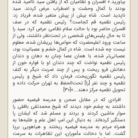
بیاورید.» افسران و نظامیان که از یافتن سید ناامید شده
بودند با کمال وحشت و اضطراب عرض کردند: سید
ناپدید است. شاه بیش از پیش متغیر شده، فریاد زد:
رئیس نظمیه قم کجاست؟ رئیس نظمیه که در صف
افسران حاضر بود با حالت سلام نظامی عرض کرد: سید را
تا به حال پلیس‌های شخصی در تحت‌نظر داشتند، ولی از
ساعت ورود اعلیحضرت که حواس‌ها پریشان شده، معلوم
نیست چه شده است. شاه در کمال خشم و عصبانیت بود،
عصبانی‌تر شده، با همان عصا چنان به دهان و دندان
رئیس نظمیه نواخت که چند دندان او با فواره خون از
دهانش فرو ریخت و پس از چند ضربت دیگر به کتف
رئیس نظمیه نگون‌بخت، فرمان داد که شیخ و رئیس
نظمیه و چند نفر [را] تحت‌الحفظ به تهران حرکت داده و
تحویل نظمیه مرکز دهند...»
[30]
افرادى که در مقابل صحن و مدرسه فیضیه حضور
داشتند به چشم خود دیدند که شیخ محمدتقى بافقی را
سوار ماشین کردند و بردند و مسلم شد که ایشان را
دستگیر کرده‌اند. به دنبال این امر، اهل علم و طلبه‌ها به
همراه مردم به مدرسه فیضیه ریختند و هیاهویى برپا
گشت. اما با دخالت مأموران، این تظاهرات به سرعت