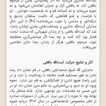
آیت‌الله حائری می‌دید که اگر پشتیبانی علنی از مرحوم
بافقی کند نه بافقی آزاد و جبران اهانتش می‌شود و نه
حوزه می‌ماند و نه آستانه قم و نه شخصیت خودش... او
با فراست و شم‌ فقاهتی که داشت سلطان زندیق و
دیکتاتور و مدلس را خوب می‌شناخت.
[40]
با این حال
مدارای آیت‌الله حائری و وساطت‌های بعدی ایشان باعث
شد که آیت‌الله بافقی را از زندان شهربانی که سخت تحت
فشار بود آزاد کنند و چه بسا اگر میانجی‌گری معظم‌له
نبود، مرحوم بافقی هرگز از زندان رضا خان خلاصی
نمی‌یافت.
آثار و نتایج حرکت آیت‌الله بافقی
ماجرای آقا شیخ محمدتقی بافقی در قم نشان داد رضا
خان به طور مستقیم قصد مقابله با روحانیت را دارد و در
این راستا هیچ ابایی از لشکرکشی به قم نیز ندارد. نحوه
ورود او به حرم و بی‌احترامی به عالم دین نشان داد او در
این مسیر به مقدسات نیز توجهی ندارد. شاه منتظر یک
بهانه بود تا حوزه را از بین ببرد. در یکی از دستورات صادره
از دفتر مخصوص شاهنشاهی در سال 1307 درباره شیوه