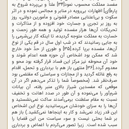
مفسد مملکت محسوب نمود
[34]
علناً و بی‌پرده شروع به
پاره[ای] اظهارات بی‌رویه در منابر و مجالس نموده و در اثر
سکوت و بی‌اعتنایی مصادر قشونی و مأمورین دولتی، روز
به روز بر تجری و جسارت خود افزوده و از مذاکرات و
تحریکات آن‌ها هزار مفسده تولید و همه طور زحمت و
خسارت به مملکت متوجه گردیده، تا اینکه کار بی‌شرمی را
به جایی رسانیدند که در شب اول سال در قم یکی از نوع
آن‌ها، مفسده برپا کرده.
[35]
و طوری از حدّ خود خارج
شد که ممکن بود اشخاص آن حوزه همه اعدام شوند و
خود آن محوطه نیز مرکز این فساد قرار گرفته بود محو و
معدوم گردد.
[36]
منتهی باز هم با بردباری و تحمل، اقدام
به رفع غائله گردید و از مجازات و سیاستی که مقتضی بود
صرف‌نظر شد. (مخصوصاً شما را تذکر می‌دهم اگر در آن
موقعی که مفسدین شیراز بالای منبر رفته، آن بیانات
شرم‌آور را می‌نموده و آن طور در صدد اهانت و تخفیف
نسبت به مقام سلطنت برمی‌آمدند ساکت نمی‌نشستید و
آن‌ها را به سزای خودشان می‌رسانیدید نوع این اشخاص
این قدر زیاد نمی‌شد و کار به اینجاها نمی‌کشید.) باز هم
بر شما بحثی نیست و سوء سیاست من این قضایا را
سبب شده است. زیرا تصور می‌کردم با اغماض و بردباری