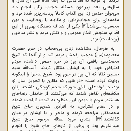
کردند. با توجه به اقداماتی که رضا شاه طی آن سال و
سال‌های بعد پیرامون مسئله حجاب زنان انجام داد
می‌توان حدس زد این اقدام، کاملاً برنامه‌ریزی شده بود و
مقدمه‌ای برای حجاب‌زدایی و مقابله با روحانیت و دین
محسوب می‌شد.
[21]
یکی از اهداف دستگاه پهلوی از این
اقدام، سنجش افکار عمومی و واکنش مردم و قشر مذهبی
(روحانیت) بود.
به هرحال، مشاهده زنان بی‌حجاب در حرم حضرت
معصومه(س) موجب رنجش مردم شد و از آنجا که شیخ
محمدتقی بافقی آن روز در حرم حضور داشت، مردم
اعتراض خود را به ایشان منتقل کردند. آیت‌الله سید
حسین بُدَلا که آن روز در حرم بود، شرح ماجرا را اینگونه
روایت کرده است: «در شبى که مقارن با تحویل سال نو
بود، در غرفه‌هاى بالاى حرم که حجم کوچکى داشت، زنان
مکشفه‌اى ظاهر شدند که مى‌گفتند از خاندان رضاخان
هستند. مردم با دیدن این منظره به شدت ناراحت شدند
و در مقام اعتراض، به افرادى همچون حاج شیخ
محمدتقى مراجعه کردند و ماجرا را با ایشان در میان
گذاشتند.
[22]
ایشان مورد علاقه مرحوم حاج شیخ
عبدالکریم بود و برخى از کارهاى حاج شیخ را انجام