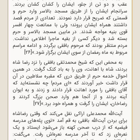
عقب و دو تن از جلو، ایشان را کشان کشان بردند.
سرانجام ایشان را از طریق مسجد بالاسر وارد حرم و
قسمتى که ضریح قرار دارد نمودند. تعدادى از مردم قصد
داشتند همراه ایشان بروند؛ ولى با ممانعت چهار افسر
قوى بنیه مواجه شدند. در مابین مسجد بالاسر و حرم
بسته شد و دیگر کسى از بقیه ماجرا اطلاعى نداشت.
مردم منتظر بودند که مرحوم بافقى برگردد و ادامه مراسم
مربوط به ماه رمضان از سوى ایشان برگزار شود.»
[26]
به محض این که شیخ محمدتقی بافقی را نزد رضا شاه
بردند، شاه با اهانت، وی را به باد کتک گرفت. در همین
احوال خدمه حرم از طریق درى که مقبره سلاطین در آن
قرار داشت خبر آوردند که «اى مردم! چه نشسته‌اید که
آقاى بافقى را مورد اهانت قرار دادند و زدند و به ایوان
آینه بردند و از آنجا هم وارد صحن بزرگ کردند و
رضاخان، ایشان را گرفت و همراه خود برد.»
[27]
آیت‌الله‌ محمدعلی اراکی‌ نقل‌ می‌کند که‌ وقتی‌ رضاشاه‌
برای‌ بردن‌ آیت‌الله‌ بافقی‌ به‌ قم‌ آمد «توی‌ پله‌های‌ مدرسه‌
فیضیه‌ که‌ از درب‌ صحن‌ کهنه‌ باز می‌شود ایستاد و یک‌
نعره‌ای‌ زد که‌ تا آخر مدرسه‌ نعره‌اش‌ رفت‌. می‌گفت‌: