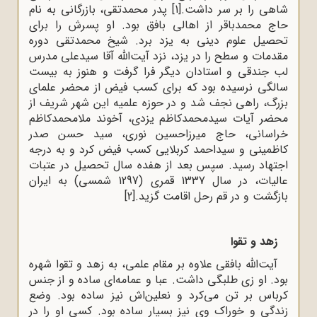
شاهی را بر سر داشت.
[1]
پدر محمدتقی، بازرگانی به نام
حاج محمدباقر از اهالی بافق بود. او پسرش را برای
تحصیل علوم دینی به یزد برد. شیخ محمدتقی دوره‌
مقدمات‌ و سطح‌ را در یزد، نزد آیت‌الله‌ آقا سیدعلی‌ مدرس‌
لب‌ جندقی‌ و استادان ‌دیگر فرا گرفت‌ و هنوز به بیست
سالگی نرسیده بود که برای کسب فیض از محضر علمای
بزرگ، راهی نجف شد و در حوزه علمیه این شهر شریف از
محضر آیات‌ سیدمحمدکاظم‌ یزدی‌، آخوند ملامحمدکاظم‌
خراسانی، حاج میرزاحسین نوری،‌ سید حسن صدر
کاظمینی و سیداحمد کربلایی‌ کسب فیض کرد و به درجه
اجتهاد رسید. سپس بعد از هفده سال تحصیل در عتبات
عالیات، در سال 1337 قمری (1297 شمسی) به ایران
بازگشت و در قم رحل اقامت گزید.
[2]
زهد و تقوا
آیت‌الله‌ بافقی‌ علاوه‌ بر مقام‌ علمی‌، به زهد و تقوا شهره
بود. او زی طلبگی داشت. عبا و عمامه‌ای ساده و از جنس
کرباس بر تن می‌کرد و نعلین‌اش نیز ساده بود. وضع
زندگی و خوراک وی نیز بسیار ساده بود. کسی او را در