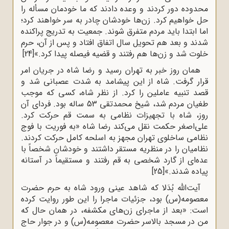
محدوده دور کردند و وعده دادند که ما خودمان مسأله را
حل خواهیم کرد. زن‌ها خودشان چادر به سر خواهند کرد؛
اما ابتدا باید مردم متفرق شوند. جمعیت به تدریج پراکنده
شدند و بعد هم تحویل سال اتفاق افتاد و پس از آن، حرم
خلوت شد و زن‌ها هم رفتند و قضیه فیصله پیدا کرد.»
[24]
همان روز خبر به تهران رسید و رضا شاه در جریان امر
قرار گرفت. شاه از این پیشامد به شدت عصبانی شد و
قصد تنبیه عاملین را کرد. از نظر شاه، کسی که موجب
طغیان مردم شد، شیخ محمدتقی 53 ساله بود. فردای آن
روز، شاه با تجهیزات نظامی به سمت قم حرکت کرد.
علی‌اصغر حکمت‌ نقل‌ می‌کند رضا شاه «به‌ فوریت‌ با فوج‌
نظامی‌ ساخلوی تهران‌ مجهز به‌ اسلحه‌ کامل‌ حرکت‌ کردند.
نظامیان‌ را در منظریه‌ مستقر داشتند و خودشان‌ شخصاً با
عده‌ای‌ از گارد شخصی‌ به‌ قم‌ رفتند و مستقیماً در آستانه‌
پیاده‌ شدند.»
[25]
آیت‌الله بُدَلا که شاهد عینی ورود شاه به حرم حضرت
معصومه(س) بود، جزئیات ماجرا را این طور روایت کرده
است: «بعد از ماجراى زن‌هاى مکشفه، در همان حال که
من در مسجد بالاسر حضرت معصومه(س) و در جوار حاج