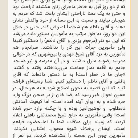
که از دو روز قبل به خاطر ماجراى زنان مکشفه ناراحت بود
و حتى به یک معنا ناراحتى ایشان باعث شد که مردم به
هیجان بیایند و نسبت به این مسأله از خود واکنش نشان
دهند و آقاى ناظم هم شخصاً اعتراض کند. حتى در خلال
این دو روز، به طور مرتب به مأمورین دستور داده مى‌شد
که این دو نفر (مرحوم یزدى و آقاى ناظم) را دستگیر کنید!
ولى مأمورین جرأت این کار را نداشتند. سرانجام هم
مأمورین به نزد آقاى شیخ مهدى پایین‌شهرى که در حوالى
مدرسه رضویه منزل داشتند و در آن مدرسه و نیز مسجد
جامع به اقامه نماز جماعت مى‌پرداختند رفتند و گفتند:
«جان ما در خطر است! به ما دستور داده‌اند که آقاى
بافقى و آقاى ناظم را دستگیر کنیم. شما وسیله‌اى فراهم
کنید که این قضیه به نحوى اصلاح شود.» به هر حال، در
همین احوال خبر رسید که رضا خان از در صحن بزرگ وارد
حرم شده و به ایوان آینه آمده است؛ اما کیفیت آمدنش
نامطلوب و توهین‌آمیز بوده و با چکمه وارد حرم شده
است! وقتى مأمورین به حاج شیخ محمدتقى بافقى اعلام
کردند که زمینه براى ملاقات شما با اعلیحضرت فراهم
است، ایشان برخلاف شیوه معمول، اعتنایى نکردند.
مأمورین چون این صحنه را مشاهده کردند، دو نفر از