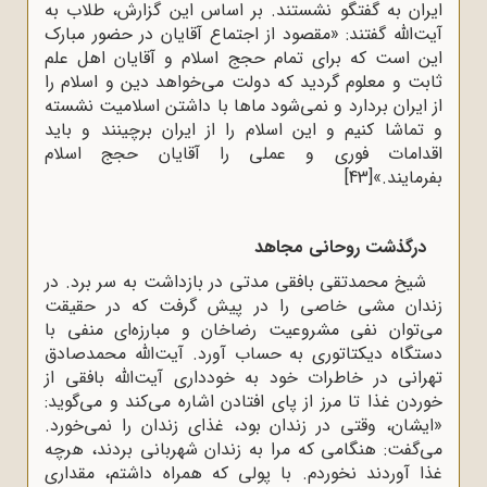
ایران به گفتگو نشستند. بر اساس این گزارش، طلاب به
آیت‌الله گفتند: «مقصود از اجتماع آقایان در حضور مبارک
این است که برای تمام حجج اسلام و آقایان اهل علم
ثابت و معلوم گردید که دولت می‌خواهد دین و اسلام را
از ایران بردارد و نمی‌شود ماها با داشتن اسلامیت نشسته
و تماشا کنیم و این اسلام را از ایران برچینند و باید
اقدامات فوری و عملی را آقایان حجج اسلام
بفرمایند.»
[43]
درگذشت روحانی مجاهد
شیخ محمدتقی بافقی مدتی در بازداشت به سر برد. در
زندان مشى خاصى را در پیش گرفت که در حقیقت
مى‌توان نفى مشروعیت رضاخان و مبارزه‌اى منفى با
دستگاه دیکتاتورى به حساب آورد. آیت‌الله محمدصادق
تهرانى در خاطرات خود به خوددارى آیت‌الله بافقى از
خوردن غذا تا مرز از پاى افتادن اشاره مى‌کند و مى‌گوید:
«ایشان، وقتى در زندان بود، غذاى زندان را نمى‌خورد.
مى‌گفت: هنگامى که مرا به زندان شهربانى بردند، هرچه
غذا آوردند نخوردم. با پولى که همراه داشتم، مقدارى