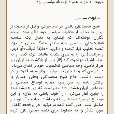
مربوط به حوزه، همراه آیت‌الله مؤسس بود.
مبارزات سیاسی
شیخ محمدتقی بافقی در ایام جوانی و قبل از هجرت از
ایران به نجف، از وظایف سیاسی خود غافل نبود. تراجم
نگاران نوشته‌اند که ایشان به دنبال یک سلسله
فعالیت‌های سیاسی علیه حکام ستمگر محلی در یزد،
تحت تعقیب قرار گرفت و ناگریز، «خائِفاً یَتَرَقَّب»[با ترس
و مراقبت] یزد را به سوی عتبات عالیات ترک گفت و به
نجف اشرف مهاجرت کرد.
[14]
پس از بازگشت به ایران نیز
هر از گاهی، وجه سیاسی شخصیت خود را نشان می‌داد.
در دوره‌ای که رضا خان به عنوان سردار سپه، قدرت را در
دست داشت، حاج شیخ محمدتقی بافقی چندبار با
نوشتن نامه به سردارسپه درباره اوضاع سیاسی و
اجتماعی ایران هشدار داد. نقل است که وی همیشه نامه
را چنین آغاز می‌کرد: «از آخوند بافقی به فلان» و این
موضوع در مورد نامه‌هایی که رضاشاه مخاطب آن بود نیز
صادق است. حتی گفته شده در مرتبه آخر بر قطعه کاغذی
سوره تکاثر را که خداوند برای تنبیه جبابره نازل کرده