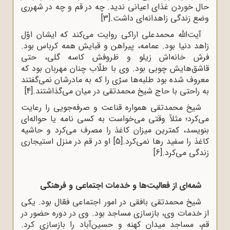
حال خوردن غذای اعیانی ندید. چه در قم و چه در شهرری
وضع زندگی زاهدانه‌ای داشت.
[3]
آیت‌الله‌ محمدعلی اراکی روایت‌ می‌کند که ‌ایشان‌ اوّل‌
زاهد دنیا بود. عمامه‌، پیراهن‌ و قبایش‌ همه‌ کرباس‌ بود.
فرش‌ خانه‌اش‌ زیلو و ظروفش‌ کاسه‌ گلی‌، حتی‌
قاشق‌هایش‌ چوبی‌ بود. وی‌ با طلّاب‌ چنان‌ مهربان‌ بود که
‌معروف‌ شده‌ بود طلبه‌ها سرّی‌ را که‌ به‌ مادرشان‌ نمی‌گفتند
به‌ راحتی‌ با حاج‌ شیخ محمدتقی‌ در میان‌ می‌گذاشتند.
[4]
شیخ محمدتقى همواره قناعت و صرفه‌جویی را رعایت
می‌کرد؛ مثلاً وقتى مى‌خواست به کسى نامه یا حواله‌اى
بنویسد، کمترین میزان کاغذ را مصرف مى‌کرد و حاشیه
کاغذ را سفید رها نمى‌کرد.
[5]
او در قم در منزل استیجاری
زندگی می‌کرد.
[6]
شمه‌ای از فعالیت‌ها و خدمات اجتماعی و فرهنگی
شیخ محمدتقی بافقی در امور اجتماعی فعّال بود. یکی
از خدمات وی، بازسازی مساجد بود. وی در دوره حضور در
قم، مساجد میدان کهنه و حسین‌آباد را بازسازی کرد.