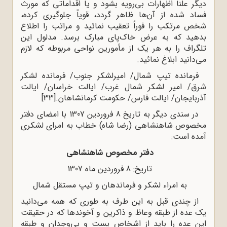
دیگر علناً اظهارات بی‌رویه بشود و یا اقداماتی که مورث
فساد شده از آن‌ها ظاهر گردد، قویاً جلوگیری کرده،
شخص مرتکب را فوراً تعقیب نمائید و مراتب را اطلاع
بدهید که به عرض خاک‌پای مبارک برسد. مدلول این
تلگراف را به هر یک از مأمورین نواحی مربوطه که لازم
می‌دانید ابلاغ نمائید.
فرمانده تیپ شمال/ امیرلشکر جنوب/ فرمانده لشکر
شرق/ امیر لشکر شمال غرب/ ایالت خراسان/ ایالت
آذربایجان/ ایالت فارس/ حکومت کرمانشاهان.
[33]
در سندی دیگر به تاریخ 8 فروردین 1307 با امضای دفتر
مخصوص شاهنشاهی (رضا شاه) خطاب به امرای لشکری
آمده است:
دفتر مخصوص شاهنشاهی
تاریخ: 8 فروردین ماه 1307
به امراء لشکر و فرماندهان و تیپ مستقل شمال
از چندی قبل به این طرف به طوری که همه می‌دانید
یک عده از طبقه وعاظ و ذاکرین و آخوندها که در حقیقت
این عده را باید از اشخاص پست و بی‌وجدان و طبقه