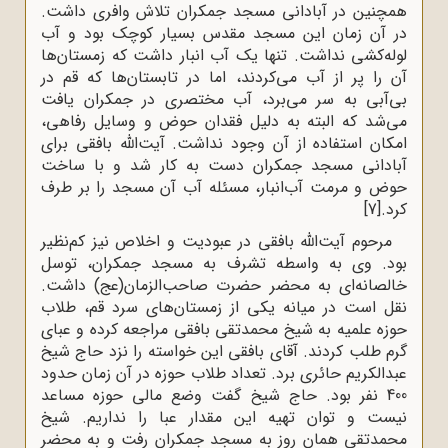
همچنین در آبادانی مسجد جمکران تلاش وافری داشت.
در آن زمان این مسجد مقدس بسیار کوچک بود و آب
لوله‌کشى نداشت. تنها یک آب انبار داشت که زمستان‌ها
آن را پر از آب مى‌کردند، اما در تابستان‌ها که قم در
بى‌آبى به سر مى‌برد، آب مختصرى در جمکران یافت
مى‌شد که البته به دلیل فقدان حوض و وسایل رفاهى،
امکان استفاده از آن وجود نداشت. آیت‌الله بافقی برای
آبادانی مسجد جمکران دست به کار شد و با ساخت
حوض و مرمت آب‌انبار، مسئله آب آن مسجد را بر طرف
کرد.
[7]
مرحوم آیت‌الله بافقی در عبودیت و اخلاص نیز کم‌نظیر
بود. وی به واسطه تشرف به مسجد جمکران، توسل
خالصانه‌ای به محضر حضرت صاحب‌الزمان(عج) داشت.
نقل است در میانه یکی از زمستان‌های سرد قم، طلاب
حوزه علمیه به شیخ محمدتقی بافقی مراجعه کرده و عبای
گرم طلب کردند. آقای بافقی این خواسته را نزد حاج شیخ
عبدالکریم حائری برد. تعداد طلاب حوزه در آن زمان حدود
400 نفر بود. حاج شیخ گفت وضع مالی حوزه مساعد
نیست و توان تهیه این مقدار عبا را نداریم. شیخ
محمدتقی همان روز به مسجد جمکران رفت و به محضر