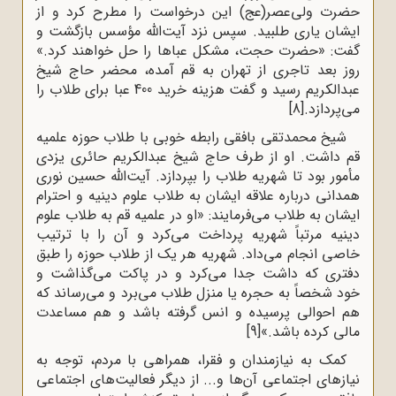
حضرت ولی‌عصر(عج) این درخواست را مطرح کرد و از
ایشان یاری طلبید. سپس نزد آیت‌الله مؤسس بازگشت و
گفت: «حضرت حجت، مشکل عباها را حل خواهند کرد.»
روز بعد تاجری از تهران به قم آمده، محضر حاج شیخ
عبدالکریم رسید و گفت هزینه خرید 400 عبا برای طلاب را
می‌پردازد.
[8]
شیخ محمدتقی بافقی رابطه خوبی با طلاب حوزه علمیه
قم داشت. او از طرف حاج شیخ عبدالکریم حائری یزدی
مأمور بود تا شهریه طلاب را بپردازد. آیت‌الله حسین نوری
همدانی درباره علاقه ایشان به طلاب علوم دینیه و احترام
ایشان به طلاب می‌فرمایند: «او در علمیه قم به طلاب علوم
دینیه مرتباً شهریه پرداخت می‌کرد و آن را با ترتیب
خاصی انجام می‌داد. شهریه هر یک از طلاب حوزه را طبق
دفتری که داشت جدا می‌کرد و در پاکت می‌گذاشت و
خود شخصاً به حجره یا منزل طلاب می‌برد و می‌رساند که
هم احوالی پرسیده و انس گرفته باشد و هم مساعدت
مالی کرده باشد.»
[9]
کمک به نیازمندان و فقرا، همراهی با مردم، توجه به
نیازهای اجتماعی آن‌ها و... از دیگر فعالیت‌های اجتماعی