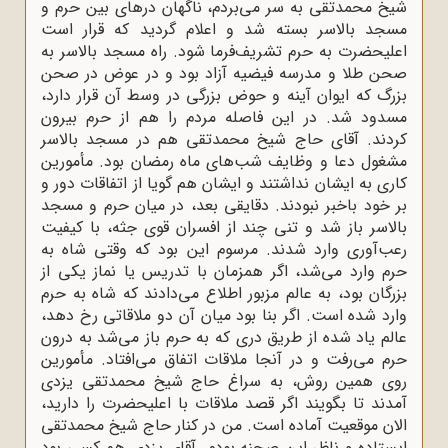
شیخ محمدتقى به سر مى‌بردم، ناگهان درهاى بین حرم و
مسجد بالاسر بسته شد و اعلام گردید که قرار است
اعلیحضرت به حرم تشریف‌فرما شود. راه مسجد بالاسر به
صحن طلا و مدرسه فیضیه آزاد بود و در عوض در صحن
بزرگ که ایوان آینه و حوض بزرگى در وسط آن قرار دارد،
مسدود شد. در این فاصله مردم را هم از حرم بیرون
کردند. آقاى حاج شیخ محمدتقى هم در مسجد بالاسر
مشغول دعا و وظایف شب‌هاى ماه رمضان بود. مأمورین
کارى به ایشان نداشتند و ایشان هم گویا از اتفاقات دور و
بر خود باخبر نبودند. دقایقى بعد، در میان حرم و مسجد
بالاسر باز شد و تنى چند از افسران قوى جثه، با کیفیت
رعب‌آورى وارد شدند. مرسوم این بود که وقتى شاه به
حرم وارد مى‌شد، اگر همزمان با تدریس یا نماز یکى از
بزرگان بود، به عالم مزبور اطلاع مى‌دادند که شاه به حرم
وارد شده است. اگر بنا بود میان آن دو ملاقاتى رخ دهد،
عالم یاد شده از طریق درى که به حرم باز مى‌شد به درون
حرم مى‌رفت و در آنجا ملاقات اتفاق مى‌افتاد. مأمورین
روى همین روش، به سراغ حاج شیخ محمدتقى یزدى
آمدند تا بگویند اگر قصد ملاقات با اعلیحضرت را دارید،
الان موقعیت آماده است. من در کنار حاج شیخ محمدتقى
ایستاده و ناظر این صحنه بودم. آقاى یزدى هم کسى بود