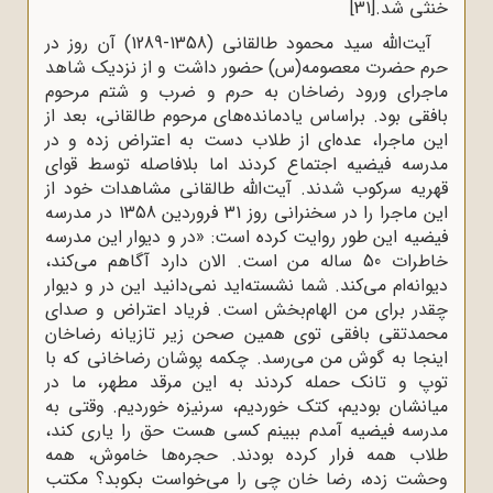
خنثی شد.
[31]
آیت‌الله سید محمود طالقانی (1358-1289) آن روز در
حرم حضرت معصومه(س) حضور داشت و از نزدیک شاهد
ماجرای ورود رضاخان به حرم و ضرب و شتم مرحوم
بافقی بود. براساس یادمانده‌های مرحوم طالقانی، بعد از
این ماجرا، عده‌ای از طلاب دست به اعتراض زده و در
مدرسه فیضیه اجتماع کردند اما بلافاصله توسط قوای
قهریه سرکوب شدند. آیت‌الله طالقانی مشاهدات خود از
این ماجرا را در سخنرانی روز 31 فروردین 1358 در مدرسه
فیضیه این طور روایت کرده است: «در و دیوار این مدرسه
خاطرات 50 ساله من است. الان دارد آگاهم می‌کند،
دیوانه‌ام می‌کند. شما نشسته‌اید نمی‌دانید این در و دیوار
چقدر برای من الهام‌بخش است. فریاد اعتراض و صدای
محمدتقی بافقی توی همین صحن زیر تازیانه رضاخان
اینجا به گوش من می‌رسد. چکمه پوشان رضاخانی که با
توپ و تانک حمله کردند به این مرقد مطهر، ما در
میانشان بودیم، کتک خوردیم، سرنیزه خوردیم. وقتی به
مدرسه فیضیه آمدم ببینم کسی هست حق را یاری کند،
طلاب همه فرار کرده بودند. حجره‌ها خاموش، همه
وحشت زده، رضا خان چی را می‌خواست بکوبد؟ مکتب