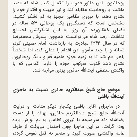
روحانیون، این مانور قدرت را تکمیل کند. شاه که قصد
داشت با روحانیت مقابله کند و نیز هیبت و اقتدار خود را
نشان دهد، با نیروی نظامی مجهز به قم لشکر کشید.
مشخص است که دستگیری‌ یک روحانی 53 ساله در
فضای ‌خفقان‌زده‌ آن روز، به این لشکرکشی احتیاج
نداشت. رضا شاه می‌توانست همچون پسرش محمدرضا
که در سال 1342 مبادرت به بازداشت امام خمینی کرد،
شبانه و با چند مأمور، این اقدام را عملی کند، اما شخصاً
راهی قم شد تا به زعیم حوزه علمیه قم و دیگر روحانیون
نشان دهد قدرت سرکوب حوزه را دارد. اقدامی که با
واکنش منطقی آیت‌الله حائری یزدی مواجه شد.
موضع حاج شیخ عبدالکریم حائری نسبت به ماجرای
آیت‌الله بافقی
در ماجرای آقای بافقی یک‌بار دیگر متانت و درایت
آیت‌الله حاج شیخ عبدالکریم حائری، بهانه را از دست
رضاشاه -که سراسیمه با نیروی نظامی به قم یورش برده
بود- گرفت. در این ماجرا چون احتمال می‌رفت از طرف
عامه واکنشی صورت گیرد و منجر به قتل نفوس گردد،