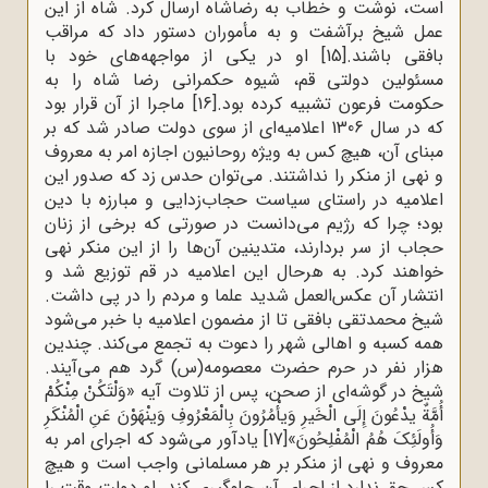
است، نوشت و خطاب به رضاشاه ارسال کرد. شاه از این
عمل شیخ برآشفت و به مأموران دستور داد که مراقب
بافقی باشند.
[15]
او در یکی از مواجهه‌های خود با
مسئولین دولتی قم، شیوه حکمرانی رضا شاه را به
حکومت فرعون تشبیه کرده بود.
[16]
ماجرا از آن قرار بود
که در سال 1306 اعلامیه‌ای از سوی دولت صادر شد که بر
مبنای آن، هیچ کس به ویژه روحانیون اجازه امر به معروف
و نهی از منکر را نداشتند. می‌توان حدس زد که صدور این
اعلامیه در راستای سیاست حجاب‌زدایی و مبارزه با دین
بود؛ چرا که رژیم می‌دانست در صورتی که برخی از زنان
حجاب از سر بردارند، متدینین آن‌ها را از این منکر نهی
خواهند کرد. به هرحال این اعلامیه در قم توزیع شد و
انتشار آن عکس‌العمل شدید علما و مردم را در پی داشت.
شیخ محمدتقی بافقی تا از مضمون اعلامیه با خبر می‌شود
همه کسبه و اهالی شهر را دعوت به تجمع می‌کند. چندین
هزار نفر در حرم حضرت معصومه(س) گرد هم می‌آیند.
شیخ در گوشه‌ای از صحن، پس از تلاوت آیه «وَلْتَکُنْ مِنْکُمْ
أُمَّةٌ یدْعُونَ إِلَى الْخَیرِ وَیأْمُرُونَ بِالْمَعْرُوفِ وَینْهَوْنَ عَنِ الْمُنْکَرِ
وَأُولَئِکَ هُمُ الْمُفْلِحُونَ»
[17]
یادآور می‌شود که اجرای امر به
معروف و نهی از منکر بر هر مسلمانی واجب است و هیچ
کس حق ندارد از اجرای آن جلوگیری کند. او دولت وقت را