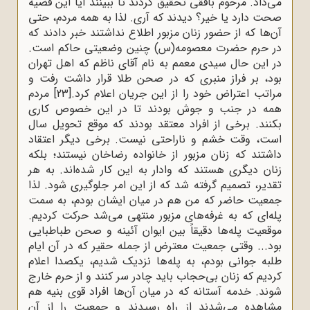
مى‌داد. مرحوم بافقى تحقیق کردند تا ببینند آیا این قضیه
صحت دارد یا خیر؟ دیدند که آرى. لذا به همه مردم، حتى
آن‌ها که از حضور زنان مزبور اطلاع نداشتند خبر دادند که
در حرم حضرت معصومه(س) چنین وضعیتى حاکم است.
در این حال سیدى معمم به نام آقاى ناظم که اهل تهران
بود، بر فراز منبرى که در صحن طلا قرار داشت رفت و
مراتب اعتراض خود را از این جریان اعلام کرد.
[23]
مردم
همه در جنب و جوش بودند تا در این خصوص کارى
بکنند. برخى از افراد معتقد بودند که موقع تحویل سال
است، وقت خشم و ناراحتى نیست. برخى دیگر اعتقاد
داشتند که زنان مزبور از خانواده رضاخان نیستند؛ بلکه
زنان دیگرى هستند که وادار به این کار شده‌اند. به هر
تقدیر، تصمیم گرفته شد که از این امر جلوگیرى شود. لذا
جمعیت حاضر که من هم در میان ایشان بودم، به سمت
پله‌اى که به غرفه‌هاى مزبور منتهى مى‌شد حرکت کردیم.
موقعیت پله‌ها دقیقاً بین ایوان آئینه و صحن طباطبایى
بود... وقتى جمعیت معترض از جمله حقیر که در آن ایام
طلبه جوانى بودم، به پله‌ها نزدیک شدیم، یکصدا اعلام
کردیم که زنان بى‌حجاب باید چادر سر کنند و از حرم خارج
شوند. خدمه آستانه که در میان آن‌ها افراد قوى بنیه هم
مشاهده مى‌شدند از راه رسیدند و جمعیت را از آن