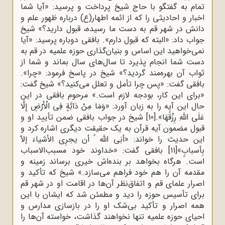
تمام به گفتگو با حاج شیخ پرداخت و پرسید: «آیا شما
اخبار و احادیثی را که از ائمه اطهار(ع) درباره ظهور علم و
دانش در شهر قم به دست ما رسیده، قبول دارید؟» شیخ
جواب داد: «البته که قبول دارم». بافقی دوباره پرسید: «آیا
نمی‌خواهید این اساس و بنیان‌گذاری حوزه علمیه در قم به
دست شما انجام پذیرد تا سال‌های سال بماند و شما از
ثواب آن بهره‌مند گردید؟» شیخ در پاسخ فرمود: «چرا».
بافقی گفت: «پس چرا تأمل و تعلل می‌کنید؟» شیخ گفت:
«برای این کار، بودجه لازم است.» مرحوم بافقی در این
حال این آیه را به زبان آورد: «وَمَا مِنْ دَابَّةٍ فِی الْأَرْضِ إِلَّا
عَلَى اللَّهِ رِزْقُهَا».
[10]
شیخ در جواب بافقی ضمن تأیید او و
قبول مضمون آیه قرآن به یک حقیقت دیگری اشاره کرد و
این حدیث را خواند: «أبَى اللّه ُ أن یجرِی الأشیاءَ إلاّ
بِأسبابٍ»
[11]
بافقی گفت: «خداوند خود مسبب‌الاسباب
است. هرگاه بخواهد بر بنده‌اش خیری برساند زمینه و
مقدمه آن را هم خود فراهم می‌سازد.» شیخ که تأکید و
اصرار علمای قم و اتفاق‌نظر آن‌ها در اقامت او در شهر قم
برای تأسیس حوزه را دید و مطمئن شد که ایشان با این
همه اصرار و تأکید بی‌شک او را در بازسازی مدارس و
احیای حوزه علمیه تنها نخواهند گذاشت، خواسته آن‌ها را