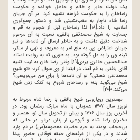
یک دولت جابر و ظالم و جاهل خوانده و حکومت
رضاخان را به حکومت فراعنه تشبیه کرد. در آن جریان
رضا شاه ناچار به عقب‌نشینی شد و دستور جمع‌آوری
اعلامیه را داد.
[18]
لذا رضاخان قبل از هجوم به قم و
جسارت به شیخ محمدتقی بافقی، نسبت به آن مرحوم
شناخت دقیق داشت و به خاطر ارسال آن نامه‌ها و نیز
جریان اعتراض وی به منع امر به معروف و نهی از منکر،
کینه وی را به دل گرفته بود. به طوری که به روایت استاد
عبدالحسین حائری یزدی
[19]
وقتی رضا خان به نیت تنبیه
آقای بافقی به قم آمد، در ابتدا از وی سوال کرد: «تو شیخ
محمدتقی هستی؟ تو آن نامه‌ها را برای من می‌نویسی؟
شیخ می‌گوید بله؛ و رضاخان شروع به کتک زدن شیخ
می‌کند.»
[20]
مهمترین رویارویی شیخ بافقی با رضا شاه مربوط به
نوروز سال 1307 همزمان با ماه مبارک رمضان بود. در
آخرین روز سال 1306 و پیش از تحویل سال نو، همسر و
دختران رضا شاه و گروهی از زنان دربار، در حالی که
بی‌حجاب بودند به حرم حضرت معصومه(س) در قم وارد
شدند و در یکی‌ از غرفه‌های‌ طبقه‌ فوقانی حضور پیدا