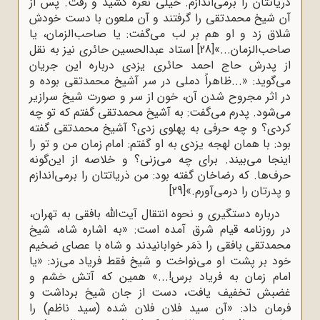
ذریاتتان‌ را برمی‌اندازم‌. خیلی‌ نعره‌ کشید و رفت‌. پس‌ از
آن‌ شیخ‌ محمدتقی‌ را گرفتند و آن‌ ملعون‌ با دست‌ خودش‌
شلاق زد و او هم‌ بر لب‌ می‌گفت‌: یا صاحب‌الزمان‌، یا
صاحب‌الزمان‌...»
[28]
استاد عبدالحسین حائری نیز به نقل
از پدرش حاج احمد حائری یزدی درباره این جریان
می‌گوید: «...ظاهراً دملی در سر آشیخ محمدتقی بوده و
در اثر مجروح شدن آن، خون از سر و صورت شیخ سرازیر
می‌شود. پدرم می‌گفت: به آشیخ محمدتقی گفتم که تو چه
کردی؟ و چه حرفی به پهلوی زدی؟ آشیخ محمدتقی گفته
بود: با همان لهجه یزدی به او گفتم: امام زمان من و تو را
اینجا می‌بیند. برای چه می‌زنی؟ و خلاصه از این‌گونه
حرف‌ها. که رضاخان گفته بود: من ذریاتتان را برمی‌اندازم
و پدرتان را درمی‌آورم.»
[29]
درباره دستگیری و نحوه انتقال آیت‌الله بافقی به تهران،
در روزنامه قیام شرق آمده است: «به اشاره شاه، شیخ
محمدتقی بافقی را دَمَر خوابانیدند و شاه با عصای ضخیم
خود بر پشت او می‌نواخت و شیخ فقط فریاد می‌زد: «یا
امام زمان به فریاد برس!...» همین که آتش خشم و
غضبش تخفیف یافت، دست از جان شیخ برداشت و
فرمان داد: «آن سید فلان فلان شده (سید ناظم) را