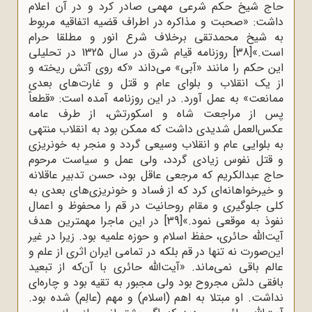
حاج شیخ حکم شرعی مهمی صادر کرد و در آن اعلام
داشت: «صحبت و مذاکره در اطراف قضیه اتفاقیه مربوط
به شیخ محمدتقی برخلاف شرع انور و مطلقا حرام
است.»
[38]
روزنامه قیام شرق در سال 1325 در تحلیلی
این حکم را مانند «آبی» می‌داند «که روی آتش ریخته و
از یک انقلاب و بلوای عام و قتل و غارت‌های بعدی
ممانعت» به عمل آورد. در این روزنامه آمده است: «قطعاً
پس از مراجعت شاه و اسکورتش، از طرف عامه
عکس‌العمل شدیدی داشت که ممکن بود به انقلاب منتهی
به بلوایی عام و انقلاب وسیعی گردد و منجر به خونریزی
و قتل نفوس زیادی گردد، ولی عمل و سیاست مرحوم
حاج عبدالکریم که مرجعی عاقل بود، حسن تدبیر عاقلانه
و خیرخواهانه‌ای کرد که از فساد و خونریزی‌های بعدی به
کلی جلوگیری و مقام روحانیت در قم را محفوظ و اعمال
نفوذ به موقعی نمود.»
[39]
در این ماجرا مهمترین هدف
آیت‌الله حائری، حفظ اسلام و حوزه علمیه بود. زیرا در غیر
این‌صورت نه تنها در قم بلکه در تمامی ایران اثری از علم و
عالم باقی نمی‌ماند. «آیت‌الله حائری با آن‌که از تبعید
بافقی دلش مجروح بود ولی مجبور به تقیه بود و چاره‌ای
نداشت. او مبتلا به اهم (اسلام) و مهم (عالِم) شده بود.