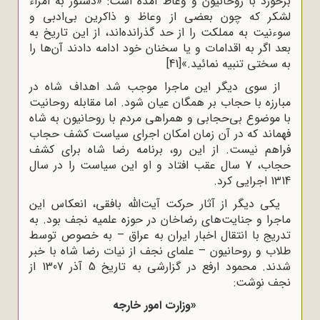
برخورد با روحانیون و وعاظ آمده است: «دستور به امراء
لشکر که چون بعضی از وعاظ و ذاکرین بی‌ادبی و
سوءنیت به مملکت را از حد گذرانده‌اند، از این تاریخ به
بعد اگر به اقدامات و یا سخنان خود ادامه دادند آن‌ها را
به سختی تنبیه نمائید.»
[41]
از سوی دیگر این ماجرا موجب شد اهداف شاه در
مبارزه با حجاب بر همگان عیان شود. اما مقابله روحانیت
با موضوع بی‌حجابی و همراهی مردم با روحانیون به شاه
فهماند که در آن زمان امکان اجرای سیاست کشف حجاب
فراهم نیست. از این رو، برنامه رضا شاه برای کشف
حجاب، 7 سال عقب افتاد و او این سیاست را در سال
1314 اجرایی کرد.
یکی دیگر از آثار حرکت آیت‌الله بافقی، انعکاس این
ماجرا و جنایت‌های رضاخان در حوزه علمیه نجف بود. به
تدریج با انتقال اخبار ایران به عراق – به خصوص توسط
طلاب و روحانیون – علمای نجف از نیات رضا شاه با خبر
شدند. محمود ارفع در گزارشی به تاریخ 5 آذر 1307 از
نجف نوشت:
«وزارت امور خارجه