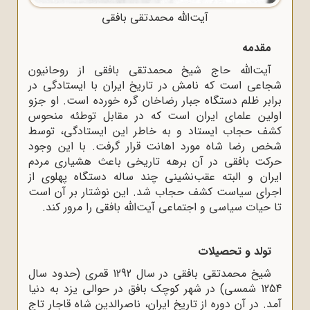
آیت‌الله محمدتقی بافقی
مقدمه
آیت‌الله حاج شیخ محمدتقی بافقی از روحانیون
شجاعی است که نامش در تاریخ ایران با ایستادگی در
برابر ظلم دستگاه جبار رضاخان گره خورده است. او جزو
اولین علمای ایران است که در مقابل توطئه منحوس
کشف حجاب ایستاد و به خاطر این ایستادگی، توسط
شخص رضا شاه مورد اهانت قرار گرفت. با این وجود
حرکت بافقی در آن برهه تاریخی باعث هشیاری مردم
ایران و البته عقب‌نشینی چند ساله دستگاه پهلوی از
اجرای سیاست کشف حجاب شد. این نوشتار بر آن است
تا حیات سیاسی و اجتماعی آیت‌الله بافقی را مرور کند.
تولد و تحصیلات
شیخ محمدتقی بافقی در سال 1292 قمری (حدود سال
1254 شمسی) در شهر کوچک بافق در حوالی یزد به دنیا
آمد. در آن دوره از تاریخ ایران، ناصرالدین شاه قاجار تاج