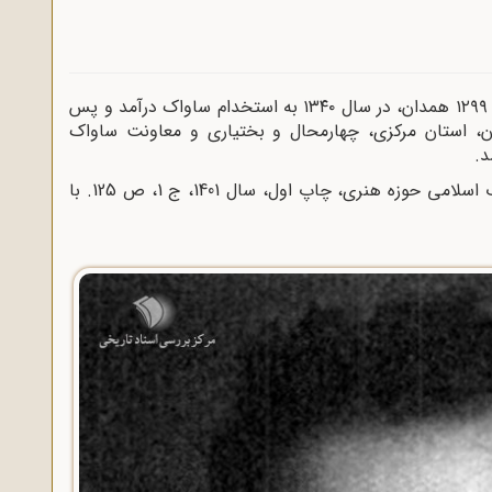
. سرهنگ محمد سیاحتگر، فرزند احمد، متولد ۱۲۹۹ همدان، در سال ۱۳۴۰ به استخدام ساواک درآمد و پس
، استان مرکزی، چهارمحال و بختیاری و معاونت ساواک
. دانشنامه زندان سیاسی، دفتر ادبیات انقلاب اسلامی حوزه هنری، چاپ اول، سال 1401، ج 1، ص 125. با