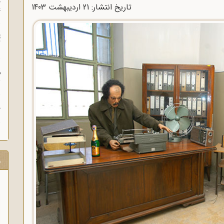
چ
تاریخ انتشار: 21 ارديبهشت 1403
غ
ت
آ
م
ش
ح
ر