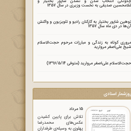
گونگی انتخاب شدن و نشدن شاپور بختیار و
لامحسین صدیقی به نخست وزیری در سال 1357
وهین شاپور بختیار به کارکنان رادیو و تلویزیون و واکنش
ن‌ها در دی ماه سال 1357
روری کوتاه به زندگی و مبارزات مرحوم حجت‌الاسلام
یخ علی‌اصغر مروارید
جت‌الاسلام علی‌اصغر مروارید (متوفی 1396/5/14)
وزشمار اسنادی
15 مرداد
تلاش برای پایین کشیدن
عکس‌های محمدرضا
پهلوی به وسیله‌ی طرفداران