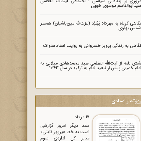
روری بر زندگانی سیاسی - اجتماعی آیت‌الله العظمی
یدابوالقاسم موسوی خویی
گاهی کوتاه به مهرداد پَهْلبُد (عزت‌الله مین‌باشیان) همسر
مس پهلوی
گاهی به زندگی پرویز خسروانی به روایت اسناد ساواک
ش نامه از آیت‌الله العظمی سید محمدهادی میلانی به
مام خمینی پیش از تبعید امام به ترکیه در سال 1343
وزشمار اسنادی
17 مرداد
سند دیگر امروز گزارشی
است به خط «پرویز ثابتی»
مدیر کل اداره‌ی سوم