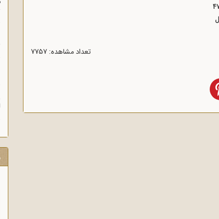
م
س
ن
ش
تعداد مشاهده: 7757
ن
ش
ا
ر