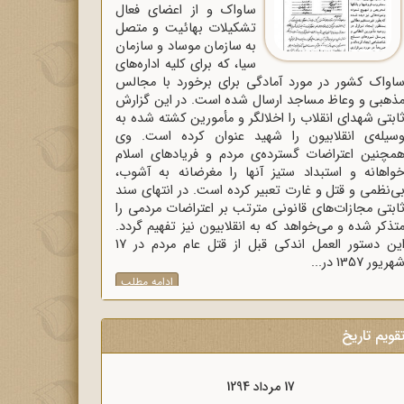
ساواک و از اعضای فعال
تشکیلات بهائیت و متصل
به سازمان موساد و سازمان
سیا، که برای کلیه اداره‌های
اواک‌ کشور در مورد آمادگی برای برخورد با مجالس
ذهبی و وعاظ مساجد ارسال شده است. در این گزارش
ابتی شهدای انقلاب را اخلالگر و مأمورین کشته شده به
سیله‌ی انقلابیون را شهید عنوان کرده است. وی
مچنین اعتراضات گسترده‌ی مردم و فریادهای اسلام
واهانه و استبداد ستیز آنها را مغرضانه به آشوب،
ی‌نظمی و قتل و غارت تعبیر کرده است. در انتهای سند
ابتی مجازات‌های قانونی مترتب بر اعتراضات مردمی را
تذکر شده و می‌خواهد که به انقلابیون نیز تفهیم گردد.
این دستور العمل اندکی قبل از قتل عام مردم در 17
هریور 1357 در...
ادامه مطلب
قویم تاریخ
17 مرداد 1294