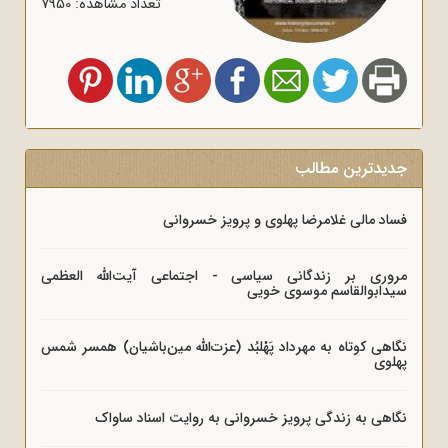
تعداد مشاهده: 7950
جدیدترین مطالب
فساد مالی غلامرضا پهلوی و پرویز خسروانی
مروری بر زندگانی سیاسی - اجتماعی آیت‌الله العظمی
سیدابوالقاسم موسوی خویی
نگاهی کوتاه به مهرداد پَهْلبُد (عزت‌الله مین‌باشیان) همسر شمس
پهلوی
نگاهی به زندگی پرویز خسروانی به روایت اسناد ساواک