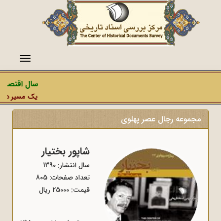
منو
سال اقتصاد 
یک مسیر دشمن،
مجموعه رجال عصر پهلوی
شاپور بختیار
سال انتشار: 1390
تعداد صفحات: 805
قیمت: 25000 ریال