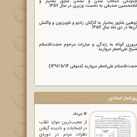
گونگی انتخاب شدن و نشدن شاپور بختیار و
لامحسین صدیقی به نخست وزیری در سال 1357
وهین شاپور بختیار به کارکنان رادیو و تلویزیون و واکنش
ن‌ها در دی ماه سال 1357
روری کوتاه به زندگی و مبارزات مرحوم حجت‌الاسلام
یخ علی‌اصغر مروارید
جت‌الاسلام علی‌اصغر مروارید (متوفی 1396/5/14)
وزشمار اسنادی
16 مرداد
از عجیب‌ترین موارد تقلب
در انتخابات و نادیده گرفتن
نظرات مردم در دوره‌ی