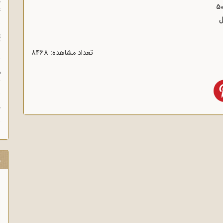
چ
غ
ت
آ
تعداد مشاهده: 8468
م
ش
ح
ر