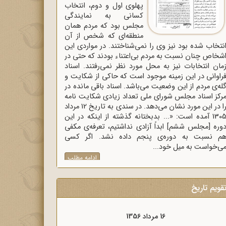
پهلوی اول و دوم، انتخاب
کسانی به نمایندگی
مجلس بود که مردم همان
منطقه‌ای که شخص از آن
نتخاب شده بود نیز وی را نمی‌شناختند. در مواردی این
شخاص چنان نسبت به مردم بی‌اعتناء بودند که حتی در
مان انتخابات نیز به محل مورد نظر نمی‌رفتند. اسناد
راوانی در این زمینه موجود است که حاکی از شکایت و
له‌ی مردم از این وضعیت می‌باشد. اسناد باقی مانده در
رکز اسناد مجلس شورای ملی تعداد زیادی شکایت نامه
را در این مورد نشان می‌دهد. در سندی به تاریخ 12 مرداد
1305 آمده است: «... بدبختانه گذشته از اینکه در این
وره [مجلس ششم] ابداً آزادی نداشتیم، تعرفه‌ی مکفی
م نسبت به دوره‌ی پنجم داده نشد. اگر کسی
ی‌خواست به میل خود...
ادامه مطلب
قویم تاریخ
16 مرداد 1356