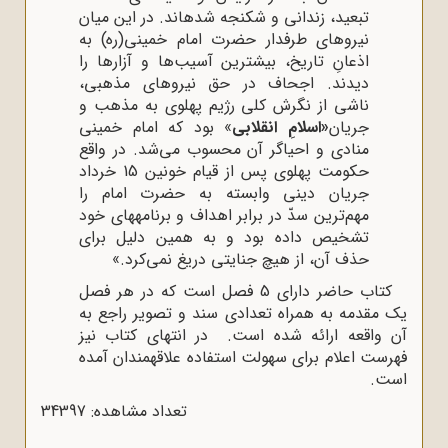
تبعید، زندانی و شکنجه شده‍اند. در این میان
نیروهای طرفدار حضرت امام خمینی(ره) به
اذعانِ تاریخ، بیشترین آسیب‌ها و آزارها را
دیدند. اجحاف در حق نیروهای مذهبی،
ناشی از نگرش کلی رژیم پهلوی به مذهب و
جریان‌
«اسلامِ انقلابی
» بود که امام خمینی
منادی و احیاگر آن محسوب می‌شد. در واقع
حکومت پهلوی پس از قیام خونین 15 خرداد
جریان دینی وابسته به حضرت امام را
مهم‌ترین سدّ در برابر اهداف و برنامه‍های خود
تشخیص داده بود و به همین دلیل برای
حذف آن، از هیچ جنایتی دریغ نمی‌کرد.»
کتاب حاضر دارای 5 فصل است که در هر فصل
یک مقدمه به همراه تعدادی سند و تصویر راجع به
آن واقعه ارائه شده است. در انتهای کتاب نیز
فهرست اعلام برای سهولت استفاده علاقه‍مندان آمده
است.
تعداد مشاهده: 34397