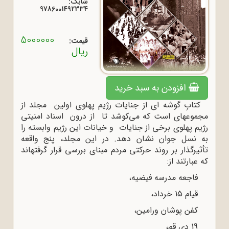
شابک:
9786001492334
5000000
قیمت:
ریال
افزودن به سبد خرید
کتابِ گوشه ای از جنایات رژیم پهلوی اولین مجلد از
مجموعه‍ای است که می‌کوشد تا از درون اسناد امنیتی
رژیم پهلوی برخی از جنایات و خیانات این رژیم وابسته را
به نسل جوان نشان دهد. در این مجلد، پنج واقعه
تأثیرگذار بر روند حرکتی مردم مبنای بررسی قرار گرفته‍اند
که عبارتند از:
فاجعه مدرسه فیضیه،
قیام 15 خرداد،
کفن پوشان ورامین،
19 دی قم،