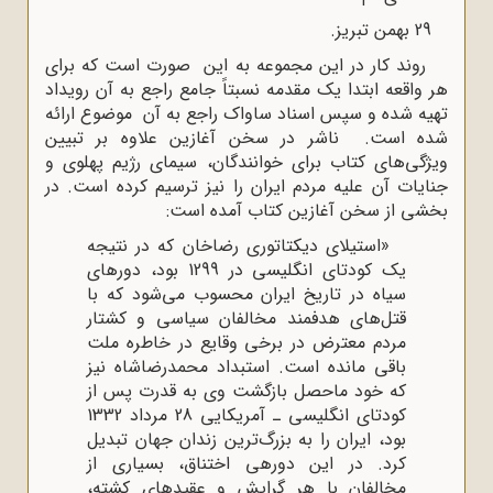
29 بهمن تبریز.
روند کار در این مجموعه به این صورت است که برای
هر واقعه ابتدا یک مقدمه نسبتاً جامع راجع به آن رویداد
تهیه شده و سپس اسناد ساواک راجع به آن موضوع ارائه
شده است. ناشر در سخن آغازین علاوه بر تبیین
ویژگی‌های کتاب برای خوانندگان، سیمای رژیم پهلوی و
جنایات آن علیه مردم ایران را نیز ترسیم کرده است. در
بخشی از سخن آغازین کتاب آمده است:
«استیلای دیکتاتوری رضاخان که در نتیجه
یک کودتای انگلیسی در 1299 بود، دوره‍ای
سیاه در تاریخ ایران محسوب می‌شود که با
قتل‌های هدفمند مخالفان سیاسی و کشتار
مردم معترض در برخی وقایع در خاطره ملت
باقی مانده است. استبداد محمدرضاشاه نیز
که خود ماحصل بازگشت وی به قدرت پس از
کودتای انگلیسی ـ آمریکایی 28 مرداد 1332
بود، ایران را به بزرگ‌ترین زندان جهان تبدیل
کرد. در این دوره‍ی اختناق، بسیاری از
مخالفان با هر گرایش و عقیده‍ای کشته،