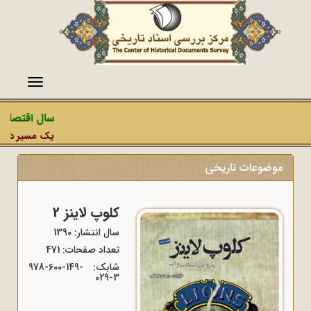
منو
سال اقتصاد 
یک مسیر دشمن،
موضوعات تاریخی
کلوپ لاینز 2
سال انتشار: 1390
تعداد صفحات: 471
شابک:
978-600-149-
029-3