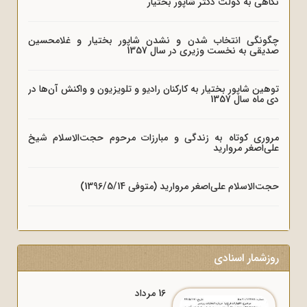
نگاهی به دولت دکتر شاپور بختیار
چگونگی انتخاب شدن و نشدن شاپور بختیار و غلامحسین
صدیقی به نخست وزیری در سال 1357
توهین شاپور بختیار به کارکنان رادیو و تلویزیون و واکنش آن‌ها در
دی ماه سال 1357
مروری کوتاه به زندگی و مبارزات مرحوم حجت‌الاسلام شیخ
علی‌اصغر مروارید
حجت‌الاسلام علی‌اصغر مروارید (متوفی 1396/5/14)
روزشمار اسنادی
16 مرداد