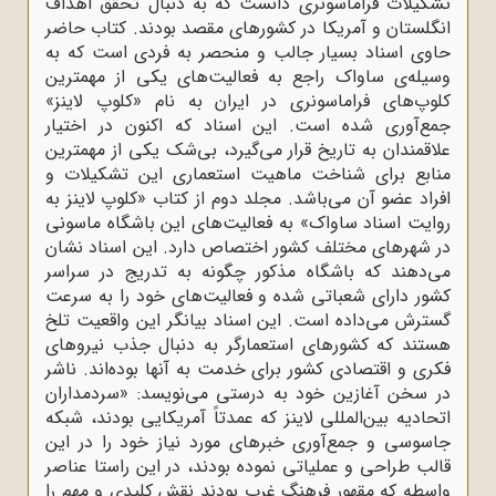
تشکیلات فراماسونری دانست که به دنبال تحقق اهداف
انگلستان و آمریکا در کشورهای مقصد بودند. کتاب حاضر
حاوی اسناد بسیار جالب و منحصر به فردی است که به
وسیله‌ی ساواک راجع به فعالیت‌های یکی از مهمترین
کلوپ‌های فراماسونری در ایران به نام «کلوپ لاینز»
جمع‌آوری شده است. این اسناد که اکنون در اختیار
علاقمندان به تاریخ قرار می‌گیرد، بی‌شک یکی از مهمترین
منابع برای شناخت ماهیت استعماری این تشکیلات و
افراد عضو آن می‌باشد. مجلد دوم از کتاب «کلوپ لاینز به
روایت اسناد ساواک» به فعالیت‌های این باشگاه ماسونی
در شهرهای مختلف کشور اختصاص دارد. این اسناد نشان
می‌دهند که باشگاه مذکور چگونه به تدریج در سراسر
کشور دارای شعباتی شده و فعالیت‌های خود را به سرعت
گسترش می‌داده است. این اسناد بیانگر این واقعیت تلخ
هستند که کشورهای استعمارگر به دنبال جذب نیروهای
فکری و اقتصادی کشور برای خدمت به آنها بوده‌اند. ناشر
در سخن آغازین خود به درستی می‌نویسد: «سردمداران
اتحادیه بین‌المللی لاینز که عمدتاً آمریکایی بودند، شبکه
جاسوسی و جمع‌آوری خبرهای مورد نیاز خود را در این
قالب طراحی و عملیاتی نموده بودند، در این راستا عناصر
واسطه که مقهور فرهنگ غرب بودند نقش کلیدی و مهم را