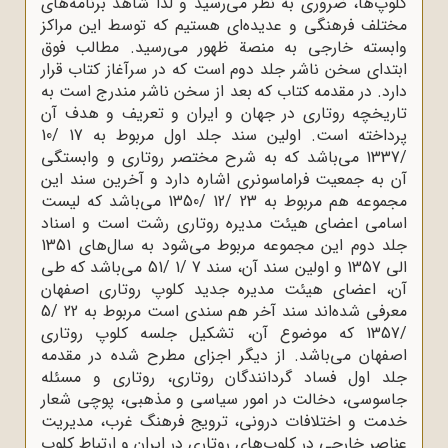
کلوپ‌ها، ضروری به نظر می‌رسید و لذا شاهد برنامه‌های
مختلف فرهنگی و عدیده‌ای هستیم که توسط این مراکز
وابسته خارجی به منصة ظهور می‌رسید. مطالب فوق
ابتدای سخن ناشر جلد دوم است که در سرآ‌غاز کتاب قرار
دارد. در مقدمه کتاب که بعد از سخن ناشر مندرج است به
تاریخچه روتاری در جهان و ایران و تعریف و هدف آن
پرداخته است. اولین سند جلد اول مربوط به 17 /10
/1337 می‌باشد که به شرح مختصر روتاری و وابستگی
آن به جمعیت فراماسونری اشاره دارد و آخرین سند این
مجموعه هم مربوط به 23 /12 /1350 می‌باشد که لیست
اسامی اعضای هیئت مدیره روتاری رشت است و اسناد
جلد دوم این مجموعه مربوط می‌شود به سال‌های 1351
الی 1357 و اولین سند آن، سند 7 /1 /51 می‌باشد که طی
آن،‌ اعضای هیئت مدیره جدید کلوپ روتاری اصفهان
معرفی شده‌اند سند آخر هم سندی است مربوط به 22 /5
/1357 که موضوع آن، تشکیل جلسه کلوپ روتاری
اصفهان می‌باشد. از دیگر اجزای مطرح شده در مقدمه
جلد اول فساد گردانندگان روتاری، روتاری و مسئله
جاسوسی، دخالت در امور سیاسی و مذهبی، پوچی شعار
خدمت و اختلافات درونی، ترویج فرهنگ غرب، مدیریت
عناصر خارجی در کلوپ‌های روتاری در ایران و ارتباط کلوپ