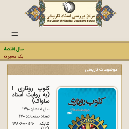
منو
سال اقتصاد م
یک مسیر دشمن، 
موضوعات تاریخی
کلوپ روتاری 1
(به روایت اسناد
ساواک)
سال انتشار: 1390
تعداد صفحات: 470
شابک:
978-600-149-
021-7