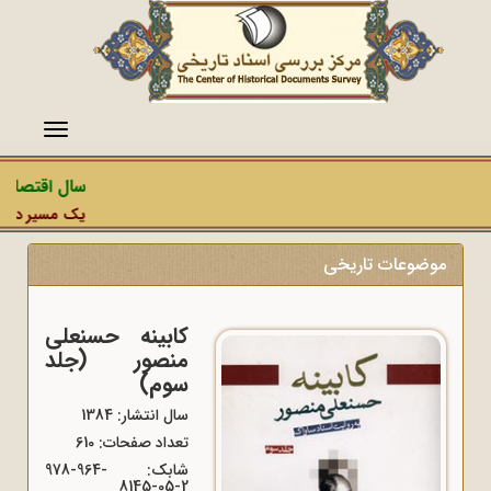
منو
سال اقتصاد 
یک مسیر دشمن،
موضوعات تاریخی
کابینه حسنعلی
منصور (جلد
سوم)
سال انتشار: 1384
تعداد صفحات: 610
شابک:
978-964-
8145-05-2