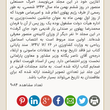
آغازین خود در این مجلد می‌نویسد: «مرگ حسنعلی
منصور در روز ششم بهمن ماه سال 1343 شمسی، به طور
رسمی از طرف رژیم پهلوی اعلام شد و امیرعباس هویدا که
از روز اول بهمن ماه به عنوان جانشین نخست‌وزیری به
اداره هیأت دولت مشغول بوده یک روز پس از آن با فرمان
محمدرضا پهلوی بر صندلی یار قدیمی خود جای گرفت»
در این مجلد 10 نفر دیگر از وزرای کابینه‌ی منصور معرفی
شده‌اند. اولین سند مربوط است به انتصاب اسماعیل
ریاحی به وزارت کشاورزی در 26 /12 /1341. سند پایانی
کتاب نیز فاقد تاریخ بوده و به اعتقادات ماسونی و ارتقاء
درجه‌ی آقای ناصر یگانه وزیر مشاور و معاون پارلمانی
نخست وزیر اختصاص دارد. پس از اسناد فهرست اعلام و
ضمایم کتاب ارائه شده است. به مانند مجلدات قبلی، در
این جلد نیز تعدادی تصویر ارزشمند ارائه شده که برای
علاقمندان به تاریخ می‌تواند بسیار جالب باشد.
تعداد مشاهده: 9084