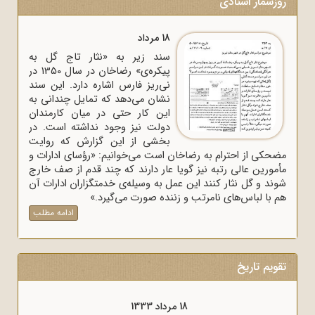
روزشمار اسنادی
18 مرداد
سند زیر به «نثار تاج گل به
پیکره‌ی» رضاخان در سال 1350 در
نی‌ریز فارس اشاره دارد. این سند
نشان می‌دهد که تمایل چندانی به
این کار حتی در میان کارمندان
دولت نیز وجود نداشته است. در
بخشی از این گزارش که روایت
مضحکی از احترام به رضاخان است می‌خوانیم: «رؤسای ادارات و
مأمورین عالی رتبه نیز گویا عار دارند که چند قدم از صف خارج
شوند و گل نثار کنند این عمل به وسیله‌ی خدمتگزاران ادارات آن
هم با لباس‌های نامرتب و زننده صورت می‌گیرد.»
ادامه مطلب
تقویم تاریخ
18 مرداد 1333