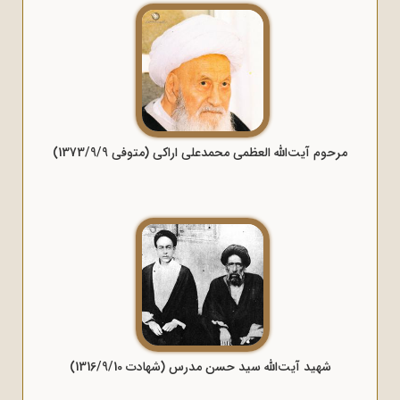
مرحوم آیت‌الله العظمی محمدعلی اراکی (متوفی 1373/9/9)
شهید آیت‌الله سید حسن مدرس (شهادت 1316/9/10)