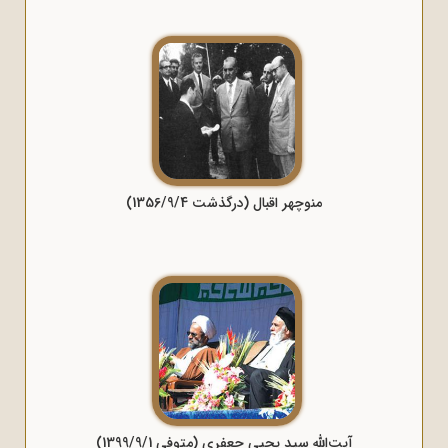
منوچهر اقبال (درگذشت 1356/9/4)
آیت‌الله سید یحیی جعفری (متوفی 1399/9/1)