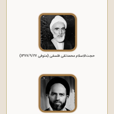
حجت‌الاسلام محمدتقی فلسفی (متوفی 1377/9/27)