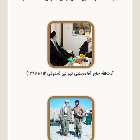
آیت‌الله حاج آقا مجتبی تهرانی (متوفی 1391/10/12)