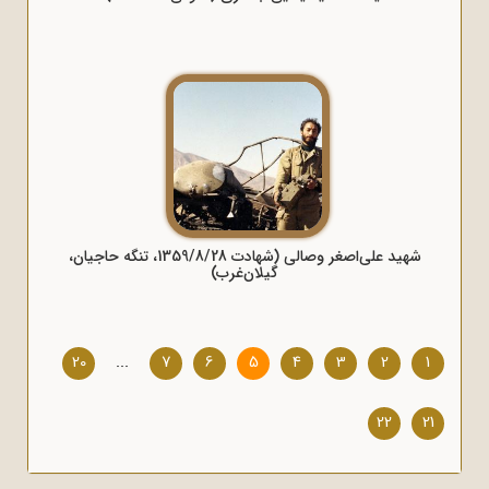
شهید علی‌اصغر وصالی (شهادت 1359/8/28، تنگه حاجیان،
گیلان‌غرب)
20
...
7
6
5
4
3
2
1
22
21