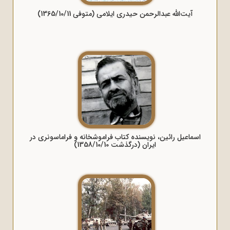
آیت‌الله عبدالرحمن حیدری ایلامی (متوفی 1365/10/11)
اسماعیل رائین، نویسنده کتاب فراموشخانه و فراماسونری در
ایران (درگذشت 1358/10/10)