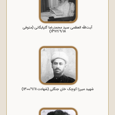
آیت‌الله العظمی سید محمدرضا گلپایگانی (متوفی
1372/9/18)
شهید میرزا کوچک خان جنگلی (شهادت 1300/9/11)