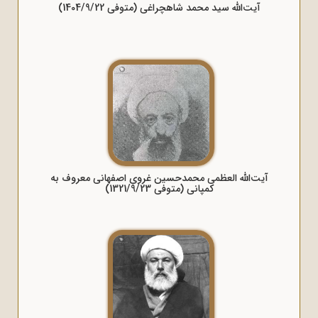
آیت‌الله سید محمد شاهچراغی (متوفی 1404/9/22)
آیت‌الله العظمی محمدحسین غروی اصفهانی معروف به
کمپانی (متوفی 1321/9/23)