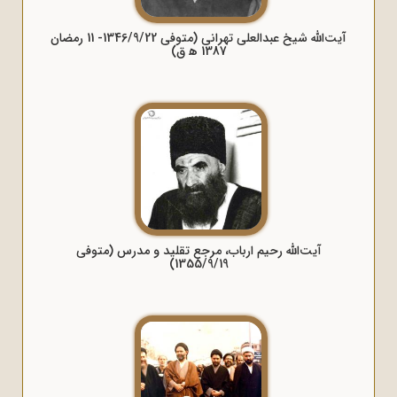
آیت‌الله شیخ عبدالعلی تهرانی (متوفی 1346/9/22- 11 رمضان
1387 ه‍ ق)
آیت‌الله رحیم ارباب، مرجع تقلید و مدرس (متوفی
1355/9/19)