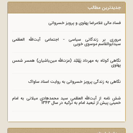
جدیدترین مطالب
فساد مالی غلامرضا پهلوی و پرویز خسروانی
مروری بر زندگانی سیاسی - اجتماعی آیت‌الله العظمی
سیدابوالقاسم موسوی خویی
نگاهی کوتاه به مهرداد پَهْلبُد (عزت‌الله مین‌باشیان) همسر شمس
پهلوی
نگاهی به زندگی پرویز خسروانی به روایت اسناد ساواک
شش نامه از آیت‌الله العظمی سید محمدهادی میلانی به امام
خمینی پیش از تبعید امام به ترکیه در سال 1343