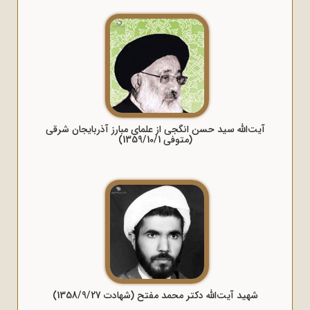
آیت‌الله سید حسن انگجی از علمای مبارز آذربایجان شرقی
(متوفی 1359/10/1)
شهید آیت‌الله دکتر محمد مفتح (شهادت 1358/9/27)