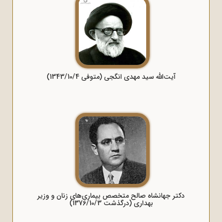
آیت‌الله سید مهدی انگجی (متوفی 1343/10/4)
دکتر جهانشاه صالح متخصص بیماری‌های زنان و وزیر
بهداری (درگذشت 1376/10/3)