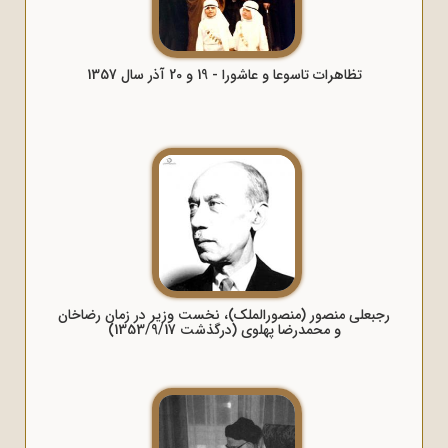
تظاهرات تاسوعا و عاشورا - 19 و 20 آذر سال 1357
رجبعلی منصور (منصورالملک)، نخست وزیر در زمان رضاخان
و محمدرضا پهلوی (درگذشت 1353/9/17)