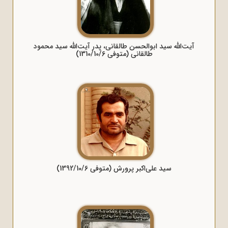
آیت‌الله سید ابوالحسن طالقانی، پدر آیت‌الله سید محمود
طالقانی (متوفی 1310/10/6)
سید علی‌اکبر پرورش (متوفی 1392/10/6)