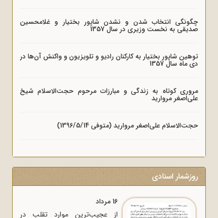
چگونگی انتخاب شدن و نشدن شاپور بختیار و غلامحسین
صدیقی به نخست وزیری در سال 1357
توهین شاپور بختیار به کارکنان رادیو و تلویزیون و واکنش آن‌ها در
دی ماه سال 1357
مروری کوتاه به زندگی و مبارزات مرحوم حجت‌الاسلام شیخ
علی‌اصغر مروارید
حجت‌الاسلام علی‌اصغر مروارید (متوفی 1396/5/14)
روزشمار اسنادی
16 مرداد
از عجیب‌ترین موارد تقلب در