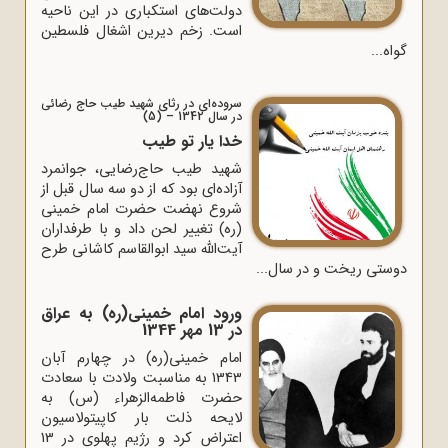
دولت‌های استکباری در این ناحیه
است. زخم دیرین اشغال فلسطین
گواه...
سروده‌ای در رثای شهید طیب حاج رضائی
در سال 1342 – (5)
خدا یار تو طیب
شهید طیب حاج‌رضایى، جوانمرد
آزاده‌اى بود که از دو سه سال قبل از
شروع نهضت حضرت امام خمینى
(ره) تغییر لحن داد و با طرفداران
آیت‌اللّه‌ سید ابوالقاسم کاشانى طرح
دوستى ریخت و در سال...
ورود امام خمینی(ره) به عراق
در 13 مهر 1344
امام خمینی(ره) در چهارم آبان
1343 به مناسبت ولادت با سعادت
حضرت فاطمه‌الزهراء (س) به
لایحه ذلت ‌بار کاپیتولاسیون
اعتراض کرد و رژیم پهلوی در 13