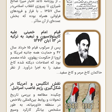
ـ از روزنامه کاغذ اخبارِ میرزا صالح
شیرازی تا پیروزی انقلاب اسلامی‌‌در
سال 1357 ـ با فراز و فرودهای
فراوانی همراه بوده که بخش
عمده‌ای از آن متأثر...
قیام امام خمینى علیه
کاپیتولاسیون و تبعید به ترکیه
در 13 آبان 1343
پس از سرکوب قیام 15 خرداد سال
42 و حمایت همه جانبه امریکا و
اروپا از حکومت پهلوی، شاه مصمم
بود که اصلاحات دیکته‌ شده کاخ
سفید را به اجرا درآورد. از نظر
حاکمان کاخ مرمر و کاخ سفید...
نقش انگلیس و آمریکا در
شکل‌گیری رژیم غاصب اسرائیل
چکیده: مطالعه و بررسی تاریخ
تحولات و روابط بین‌المللی بالاخص
در منطقه خاورمیانه، به طور
مشخص بیانگر کارکرد وسیع