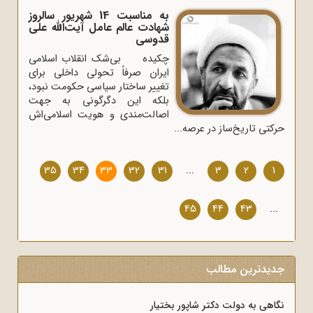
به مناسبت 14 شهریور سالروز
شهادت عالم عامل آیت‌الله علی
قدوسی
چکیده بی‌شک انقلاب اسلامی
ایران صرفاً تحولی داخلی برای
تغییر ساختار سیاسی حکومت نبود،
بلکه این دگرگونی به جهت
اصالت‌مندی و هویت اسلامی‌اش
حرکتی تاریخ‌ساز در عرصه...
35
34
33
32
31
...
3
2
1
45
44
43
...
جدیدترین مطالب
نگاهی به دولت دکتر شاپور بختیار