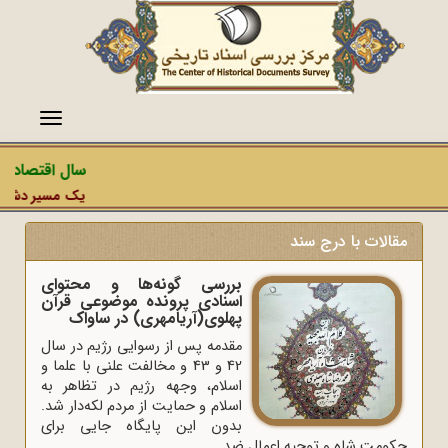
منو
سال اقتصاد مق
یک مسیر دشمن، ع
مقالات با درج سند
بررسی گونه‌ها و محتوای
اسنادی پرونده موضوعی قرآن
پهلوی(آریامهری) در ساواک
مقدمه پس از رسوایی رژیم در سال
42 و 43 و مخالفت علنی با علما و
اسلام، وجهه رژیم در تظاهر به
اسلام و حمایت از مردم لکه‌دار شد.
بدون این پایگاه جایی برای
حکومت شاه و توجیه اعمال ضد...