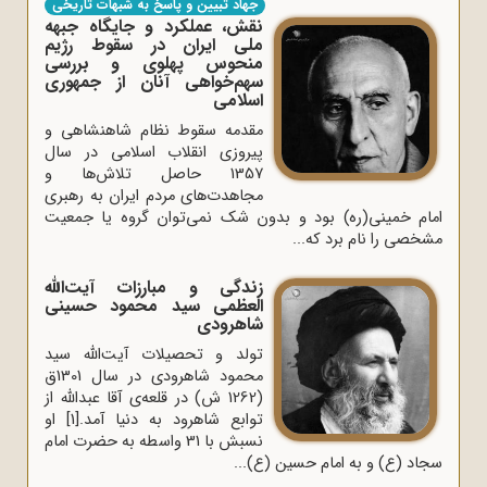
جهاد تبیین و پاسخ به شبهات تاریخی
نقش، عملکرد و جایگاه جبهه
ملی ایران در سقوط رژیم
منحوس پهلوی و بررسی
سهم‌خواهی آنان از جمهوری
اسلامی
مقدمه سقوط نظام شاهنشاهی و
پیروزی انقلاب اسلامی در سال
1357 حاصل تلاش‌ها و
مجاهدت‌های مردم ایران به رهبری
امام خمینی(ره) بود و بدون شک نمی‌توان گروه یا جمعیت
مشخصی را نام برد که...
زندگی و مبارزات آیت‌الله
العظمی سید محمود حسینی
شاهرودی
تولد و تحصیلات آیت‌الله سید
محمود شاهرودی‌ در سال‌ 1301ق
(1262 ش) در قلعه‌ی‌ آقا عبدالله از
توابع‌ شاهرود به ‌دنیا آمد.[1] او
نسبش با 31 واسطه به حضرت امام
سجاد (ع) و به امام حسین (ع)...