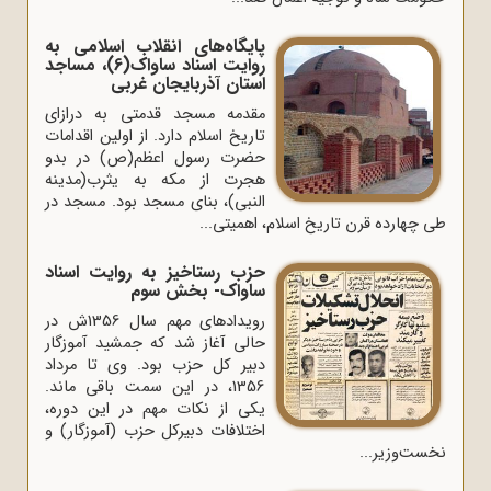
پایگاه‌های انقلاب اسلامی به
روایت اسناد ساواک(6)، مساجد
استان آذربایجان غربی
مقدمه مسجد قدمتی به درازای
تاریخ اسلام دارد. از اولین اقدامات
حضرت رسول اعظم(ص) در بدو
هجرت از مکه به یثرب(مدینه
النبی)، بنای مسجد بود. مسجد در
طی چهارده قرن تاریخ اسلام، اهمیتی...
حزب رستاخیز به روایت اسناد
ساواک- بخش سوم
رویدادهای مهم سال 1356ش در
حالی آغاز شد که جمشید آموزگار
دبیر کل حزب بود. وی تا مرداد
1356، در این سمت باقی ماند.
یکی از نکات مهم در این دوره،
اختلافات دبیرکل حزب (آموزگار) و
نخست‌وزیر...