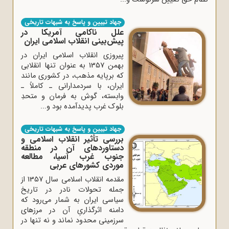
جهاد تبیین و پاسخ به شبهات تاریخی
علل ناکامی آمریکا در
پیش‌بینی انقلاب اسلامی ایران
پیروزی انقلاب اسلامی ایران در
بهمن 1357 به عنوان تنها انقلابی
که برپایه مذهب، در کشوری مانند
ایران، با سردمدارانی ـ کاملاً ـ
وابسته، گوش به فرمان و متحدِ
بلوک غرب پدیدآمده بود و...
جهاد تبیین و پاسخ به شبهات تاریخی
بررسی تأثیر انقلاب اسلامی و
دستاوردهای آن در منطقه
جنوب غرب آسیا، مطالعه
موردی کشورهای عربی
مقدمه انقلاب اسلامی سال 1357 از
جمله تحولات نادر در تاریخ
سیاسی ایران به شمار می‌رود که
دامنه اثرگذاریِ آن در مرزهای
سرزمینی محدود نماند و نه ‌تنها در