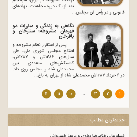
نهضت مشروطه در ایران، سرانجام
بعد از یک دوره مجاهدت، نهادهای
قانونی و در رأس آن مجلس...
نگاهی به زندگی و مبارزات دو
قهرمان مشروطه؛ ستارخان و
باقرخان
پس از استقرار نظام مشروطه و
افتتاح مجلس شورای ملی، طی
سال‌های 1286ش و 1287ش،
کشمکش‌های متعددی بین
محمدعلی شاه و مجلس روی داد.
در 4 خرداد 1287ش محمدعلی شاه از تهران به باغ...
12
11
10
...
3
2
1
جدیدترین مطالب
فساد مالی غلامرضا پهلوی و پرویز خسروانی