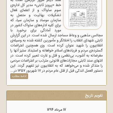
سند دیگر امروز گزارشی است به
خط «پرویز ثابتی» مدیر کل اداره‌ی
سوم ساواک و از اعضای فعال
تشکیلات بهائیت و متصل به
سازمان موساد و سازمان سیا، که
برای کلیه اداره‌های ساواک‌ کشور در
مورد آمادگی برای برخورد با
مجالس مذهبی و وعاظ مساجد ارسال شده است. در این گزارش
ثابتی شهدای انقلاب را اخلالگر و مأمورین کشته شده به وسیله‌ی
انقلابیون را شهید عنوان کرده است. وی همچنین اعتراضات
گسترده‌ی مردم و فریادهای اسلام خواهانه و استبداد ستیز آنها را
مغرضانه به آشوب، بی‌نظمی و قتل و غارت تعبیر کرده است. در
انتهای سند ثابتی مجازات‌های قانونی مترتب بر اعتراضات مردمی
را متذکر شده و می‌خواهد که به انقلابیون نیز تفهیم گردد. این
دستور العمل اندکی قبل از قتل عام مردم در 17 شهریور 1357 در...
ادامه مطلب
تقویم تاریخ
17 مرداد 1298
17 مرداد 1294