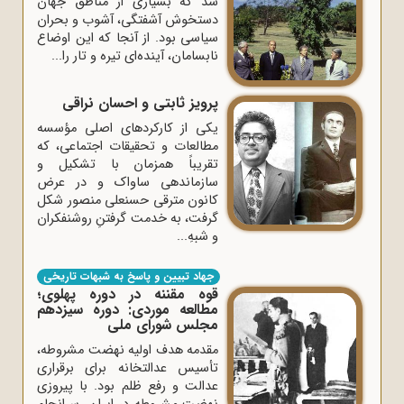
شد که‌ بسیاری‌ از مناطق‌ جهان‌
دستخوش‌ آشفتگی، آشوب‌ و بحران‌
سیاسی‌ بود. از آنجا که‌ این‌ اوضاع‌
نابسامان، آینده‌ای‌ تیره‌ و تار را...
پرویز ثابتی و احسان نراقی
یکی از کارکردهای اصلی مؤسسه
مطالعات و تحقیقات اجتماعی، که
تقریباً همزمان با تشکیل و
سازماندهی ساواک و در عرض
کانون مترقی حسنعلی منصور شکل
گرفت، به خدمت گرفتنِ روشنفکران
و شبهِ...
جهاد تبیین و پاسخ به شبهات تاریخی
قوه مقننه در دوره پهلوی؛
مطالعه موردی: دوره سیزدهم
مجلس شورای ملی
مقدمه هدف اولیه نهضت مشروطه،
تأسیس عدالتخانه برای برقراری
عدالت و رفع ظلم بود. با پیروزی