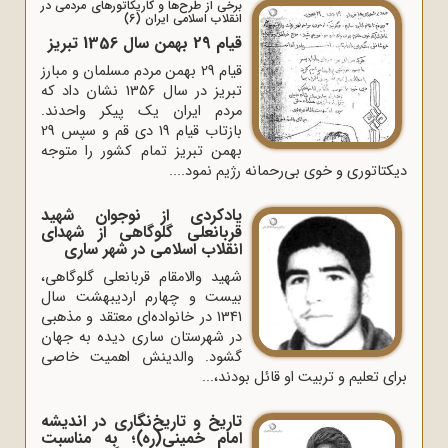
برخی از طرح‌ها و کاریکاتورهای مردمی در
انقلاب اسلامی ایران (6)
قیام 29 بهمن سال 1356 تبریز
قیام 29 بهمن مردم مسلمان و مبارز
تبریز در سال 1356 نشان داد که
مردم ایران یک پیکر واحدند.
بازتاب قیام 19 دی قم و سپس 29
بهمن تبریز تمام کشور را متوجه
دیکتاتوری و خوی بی‌رحمانه رژیم نمود....
یادکردی از نوجوان شهید
قربانعلی گلوگاهی از شهدای
انقلاب اسلامی در شهر ساری
شهید والا‌مقام قربانعلی گلوگاهی،
بیست و چهارم اردیبهشت سال
1341 در خانواده‌ای معتقد و مذهبی
در شهرستان ساری دیده به جهان
گشود. والدینش اهمیت خاصی
برای تعلیم و تربیت او قائل بودند،...
تاریخ و تاریخ‌نگاری در اندیشه
امام خمینی(ره)؛ به مناسبت