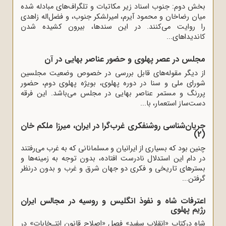
بخش دوم: جنوب اسناد زیر مکاتبات و تلگراف‌های مبادله شده
میان رضاخان و محمود آیرم، امیرلشکر جنوب، و فضل‌اله زاهدی
را روایت می‌کنند. در این سندها، بیرون کشیده‌ شدن
کاندیداهای...
مجلس در عصر پهلوی و حضور عناصر بهایی در آن
از دیگر مقوله‌های قابل بررسی در خصوص وضعیت مجلسین
شورای ملی و سنا در دوره پهلوی، بویژه پهلوی دوم، حضور
پررنگ و مستمر عناصر بهایی در مجلس می‌باشد. این فرقه
دست‌ساز استعمار، با...
جریان‌شناسی روشنفکری غرب‌گرا در ایران، میرزا ملکم خان
(2)
چنین بود که بسیاری از ایرانیان و مسلمانانی که به غرب می‌رفتند
در دام این استدلال نادرست افتاده، بدون توجه به زمینه‌ها و
بسترهای تاریخی و فکری دو جهان شرق و غرب و بدون درنظر
گرفتن...
اعترفات شاه و نفوذ انگلیس و روسیه در مجالس ایران
رژیم پهلوی
شاه درکتاب «‏انقلاب سفید» فصل «‏اصلاح قانون انتـخابات‏» در