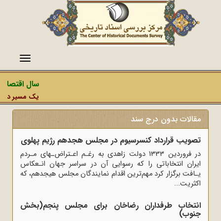
منو
سال اقتصاد م
یک مسیر دشمن، 
مقالات بدون درج سند
تصویب‏ قرارداد کنسرسیوم در مجلس هجدهم رژیم پهلوی
در فروردین 1333 دولت زاهدی به رغـم اعـتراض‌ـهای مـردم
ایران انتخاباتی را که رسوایی آن در سراسر جهان انـعکاس
یـافت برگزار کرد مهم‌ترین اقد‌ام نمایندگان مجلس هیجدهم‌،‌ که
اکثریت...
انتخاب طرفداران رضاخان برای مجلس پنجم(بخش
جنوب)