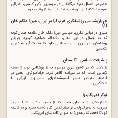
خصوص اعمال نفوذ بیگانگان در مهمترین رکن ‏کـشور، اعترافی
نموده است‏که قابل ترجه می‏باشد: «‏... بعد از رفتن پدرم...
جریان‌شناسی روشنفکری غرب‌گرا در ایران، میرزا ملکم خان
(1)
سیری در مبانی فکری، سیاسی میرزا ملکم خان مقدمه همان‌گونه
که به اجمال در این مقال، ملاحظه خواهید کردید جریان
روشنفکری در ایران سابقه طولانی دارد که قدمت آن به دوران
فتح‎علی...
پیشرفت سیاسى انگلستان
لژ لایت که در کشور ایران موسوم به لژ روشنایى بود، از جمله
لژهایى است که در دورانبه ظاهر فترتِ فراماسونرى، یعنى در
فاصله انقراض نسل فراموشخانه‏اى ماسون‏هاى ایرانى تا
شکل‏گیرى...
نوکر آمریکایى‏ها
شاهزاده‏اى از خاندان قاجار که از ناحیه مادر ـ اشرف‏الملوک
معروف به فخرالدوله ـ از مظفرالدین شاه نسب مى‏برد و در کابینه
کودتا (فضل‏اللّه‏ زاهدى) به عنوان کاندیداى امریکا،...