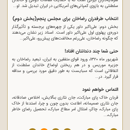
سرمایه‌‌داران ایرانى است که با حمایت مقامات دولتى و خاندان
سلطنتى به بازوى کمپانى‌‌هاى آمریکایى در ایران تبدیل شد. او...
انتخاب طرفدران رضاخان برای مجلس پنجم(بخش دوم)
بخش دوم: علی‌اکبر داور یکی از چهره‌های برجسته و تأثیرگذار
دوره‌ی پهلوی اول علی‌اکبر داور است. اسناد زیر نشان می‌دهند
که چگونه رضاخان، علی‌رغم مخالفت‌های پیش‌رو، علی‌اکبر...
حتى شما چند دندانتان افتاد!
شهریور ماه 1320، ورود قواى متفقین به ایران، تبعید رضاخان به
جزیره موریس و در هم ریختن اوضاع خاندان سلطنت از
اتفاقاتى است که مى‏بایست به طور دقیق مورد بررسى و مداقه
قرار گیرد. در...
التماس خواهم نمود
قربان خاک پاى مبارکت، جان نثارى بى‏آلایش، اخلاص صادقانه،
جان نثارى صمیمانه، اطاعت بدون چون و چرا، استدعا از خاک
پاى مبارک، چاکر، امتثال امر مطاع مبارک، تحصیل رضاى خاطر
مبارک،...