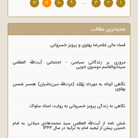
12
11
10
9
...
3
2
1
جدیدترین مطالب
فساد مالی غلامرضا پهلوی و پرویز خسروانی
مروری بر زندگانی سیاسی - اجتماعی آیت‌الله العظمی
سیدابوالقاسم موسوی خویی
نگاهی کوتاه به مهرداد پَهْلبُد (عزت‌الله مین‌باشیان) همسر شمس
پهلوی
نگاهی به زندگی پرویز خسروانی به روایت اسناد ساواک
شش نامه از آیت‌الله العظمی سید محمدهادی میلانی به امام
خمینی پیش از تبعید امام به ترکیه در سال 1343