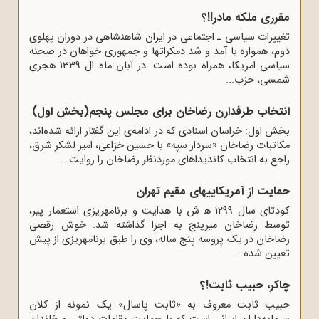
مقررى ملکه مادر!!؟
تغییرات سیاسى ـ اجتماعى در ایران شاهنشاهى در دوران پهلوى
دوم، همواره با آمد و شد دمکرات‏ها و جمهورى ‏خواهان در صحنه
سیاسى امریکا، همراه بوده است. در آبان ماه ال 1339 هجرى
شمسى، حزب...
انتخاب طرفدارن رضاخان برای مجلس پنجم(بخش اول)
بخش اول: خراسان اسنادی که در ادامه‌ی این گفتار ارائه شده‌اند،
مکاتبات رضاخان «سردار سپه» با حسین خزاعی، امیر لشکر شرق،
راجع به انتخاب کاندیداهای موردنظر رضاخان را روایت...
حمایت از آمریکاییهاى مقیم تهران
کودتاى سال 1299 ه‍ ش با هدایت و برنامه‏ریزى استعمار پیر،
توسط رضاخان میرپنج به اجرا گذاشته شد. خوش رقصى
رضاخان در یک پروسه پنج ساله، وى را طبق برنامه‏ریزى از پیش
تعیین شده...
چاکر، حبیب ثابت!؟
حبیب ثابت معروف به «ثابت ‌پاسال» یک نمونه از کلان