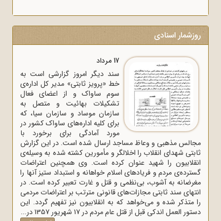
روزشمار اسنادی
17 مرداد
سند دیگر امروز گزارشی است به
خط «پرویز ثابتی» مدیر کل اداره‌ی
سوم ساواک و از اعضای فعال
تشکیلات بهائیت و متصل به
سازمان موساد و سازمان سیا، که
برای کلیه اداره‌های ساواک‌ کشور در
مورد آمادگی برای برخورد با
مجالس مذهبی و وعاظ مساجد ارسال شده است. در این گزارش
ثابتی شهدای انقلاب را اخلالگر و مأمورین کشته شده به وسیله‌ی
انقلابیون را شهید عنوان کرده است. وی همچنین اعتراضات
گسترده‌ی مردم و فریادهای اسلام خواهانه و استبداد ستیز آنها را
مغرضانه به آشوب، بی‌نظمی و قتل و غارت تعبیر کرده است. در
انتهای سند ثابتی مجازات‌های قانونی مترتب بر اعتراضات مردمی
را متذکر شده و می‌خواهد که به انقلابیون نیز تفهیم گردد. این
دستور العمل اندکی قبل از قتل عام مردم در 17 شهریور 1357 در...