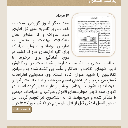
روزشمار اسنادی
17 مرداد
سند دیگر امروز گزارشی است به
خط «پرویز ثابتی» مدیر کل اداره‌ی
سوم ساواک و از اعضای فعال
تشکیلات بهائیت و متصل به
سازمان موساد و سازمان سیا، که
برای کلیه اداره‌های ساواک‌ کشور در
مورد آمادگی برای برخورد با
مجالس مذهبی و وعاظ مساجد ارسال شده است. در این گزارش
ثابتی شهدای انقلاب را اخلالگر و مأمورین کشته شده به وسیله‌ی
انقلابیون را شهید عنوان کرده است. وی همچنین اعتراضات
گسترده‌ی مردم و فریادهای اسلام خواهانه و استبداد ستیز آنها را
مغرضانه به آشوب، بی‌نظمی و قتل و غارت تعبیر کرده است. در
انتهای سند ثابتی مجازات‌های قانونی مترتب بر اعتراضات مردمی
را متذکر شده و می‌خواهد که به انقلابیون نیز تفهیم گردد. این
دستور العمل اندکی قبل از قتل عام مردم در 17 شهریور 1357 در...
ادامه مطلب