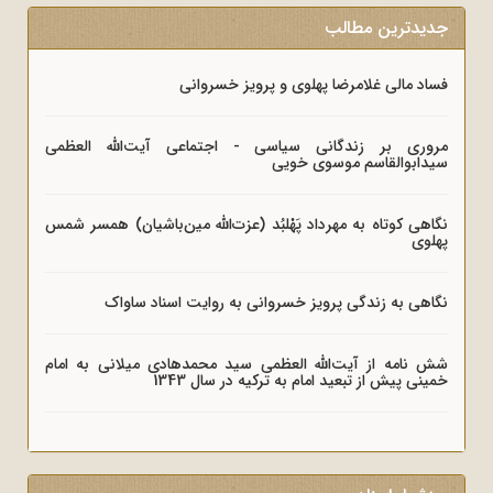
جدیدترین مطالب
فساد مالی غلامرضا پهلوی و پرویز خسروانی
مروری بر زندگانی سیاسی - اجتماعی آیت‌الله العظمی
سیدابوالقاسم موسوی خویی
نگاهی کوتاه به مهرداد پَهْلبُد (عزت‌الله مین‌باشیان) همسر شمس
پهلوی
نگاهی به زندگی پرویز خسروانی به روایت اسناد ساواک
شش نامه از آیت‌الله العظمی سید محمدهادی میلانی به امام
خمینی پیش از تبعید امام به ترکیه در سال 1343