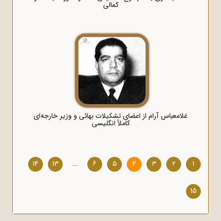
کمالی
غلامعباس آرام از اعضای تشکیلات بهائی و وزیر خارجه‌ای
کاملاً انگلیسی
14
13
...
6
5
4
3
2
1
15