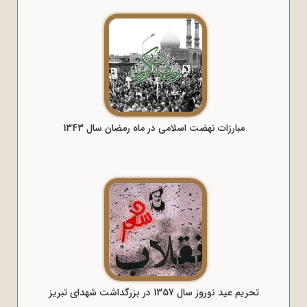
مبارزات نهضت اسلامی در ماه رمضان سال 1343
تحریم عید نوروز سال 1357 در بزرگداشت شهدای تبریز