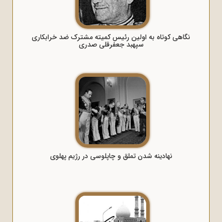
نگاهی کوتاه به اولین رئیس کمیته مشترک ضد خرابکاری
سپهبد جعفرقلی صدری
نهادینه شدن تملق و چاپلوسی در رژیم پهلوی