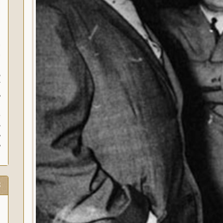
ا
ا
ز
ف
گ
م
د
ه
م
ت