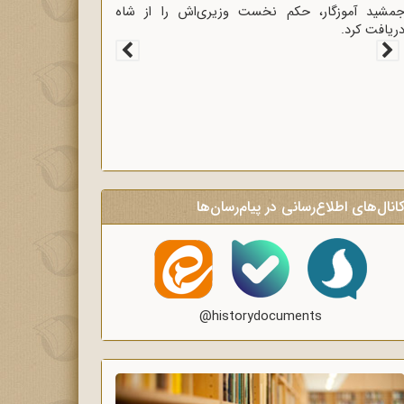
غاز سخنرانی‌های انتقادی و روشنگر وعاظ در لبیک به
یام امام به وعاظ و روحانیون برای روشنگری و
گاه‌سازی در منبرهای ماه رمضان.
انال‌های اطلاع‌رسانی در پیام‌رسان‌ها
@historydocuments