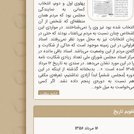
پهلوی اول و دوم، انتخاب
کسانی به نمایندگی
مجلس بود که مردم همان
منطقه‌ای که شخص از آن
نتخاب شده بود نیز وی را نمی‌شناختند. در مواردی این
شخاص چنان نسبت به مردم بی‌اعتناء بودند که حتی در
مان انتخابات نیز به محل مورد نظر نمی‌رفتند. اسناد
راوانی در این زمینه موجود است که حاکی از شکایت و
له‌ی مردم از این وضعیت می‌باشد. اسناد باقی مانده در
رکز اسناد مجلس شورای ملی تعداد زیادی شکایت نامه
را در این مورد نشان می‌دهد. در سندی به تاریخ 12 مرداد
1305 آمده است: «... بدبختانه گذشته از اینکه در این
وره [مجلس ششم] ابداً آزادی نداشتیم، تعرفه‌ی مکفی
م نسبت به دوره‌ی پنجم داده نشد. اگر کسی
ی‌خواست به میل خود...
ادامه مطلب
قویم تاریخ
16 مرداد 1357