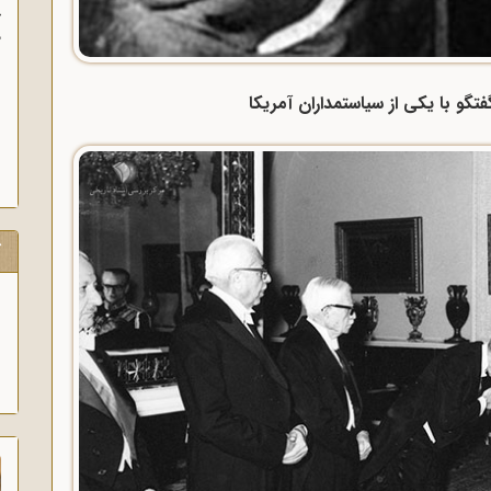
آ
پ
آ
تگو با یکی از سیاستمداران آمریکا
ک