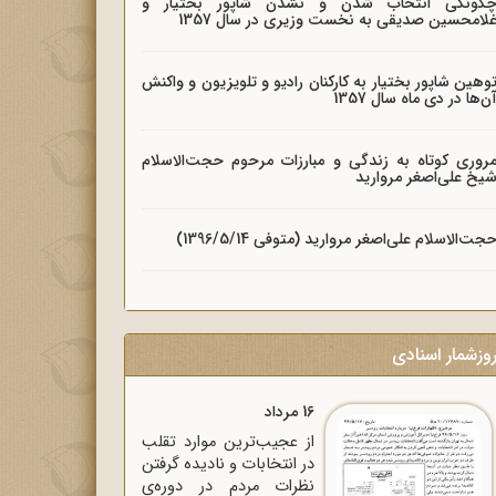
گونگی انتخاب شدن و نشدن شاپور بختیار و
لامحسین صدیقی به نخست وزیری در سال 1357
وهین شاپور بختیار به کارکنان رادیو و تلویزیون و واکنش
ن‌ها در دی ماه سال 1357
روری کوتاه به زندگی و مبارزات مرحوم حجت‌الاسلام
یخ علی‌اصغر مروارید
جت‌الاسلام علی‌اصغر مروارید (متوفی 1396/5/14)
وزشمار اسنادی
16 مرداد
از عجیب‌ترین موارد تقلب
در انتخابات و نادیده گرفتن
نظرات مردم در دوره‌ی