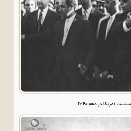
ست آمریکا در دهه 1340