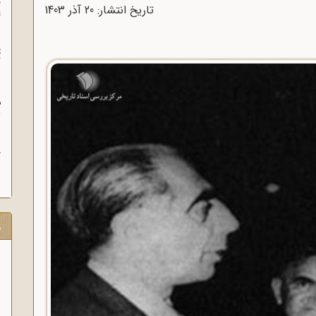
چ
تاریخ انتشار: 20 آذر 1403
غ
ت
آ
م
ش
ح
ر