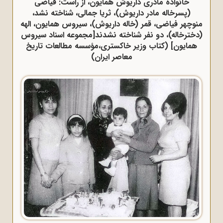
خانواده مادری داریوش همایون، از راست: فیاضی
(پسرخاله مادر داریوش)، ثریا جمالی، شناخته نشد،
منوچهر فیاضی، قمر (خاله داریوش)، سیروس همایون، الهه
(دخترخاله)، دو نفر شناخته نشدند[مجموعه اسناد سیروس
همایون] (کتاب وزیر خاکستری،مؤسسه مطالعات تاریخ
معاصر ایران)