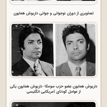
تصاویری از دوران نوجوانی و جوانی داریوش همایون
داریوش همایون عضو حزب سومکا- داریوش همایون یکی
از عوامل کودتای آمریکایی انگلیسی