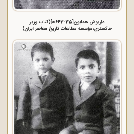
داریوش همایون[35-643ه‍](کتاب وزیر
خاکستری،مؤسسه مطالعات تاریخ معاصر ایران)