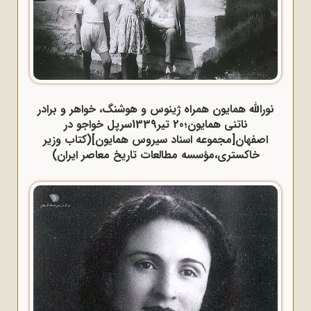
نورالله همایون همراه ژینوس و هوشنگ، خواهر و برادر
ناتنی همایون؛20 تیر1339سرپل خواجو در
اصفهان[مجموعه اسناد سیروس همایون](کتاب وزیر
خاکستری،مؤسسه مطالعات تاریخ معاصر ایران)