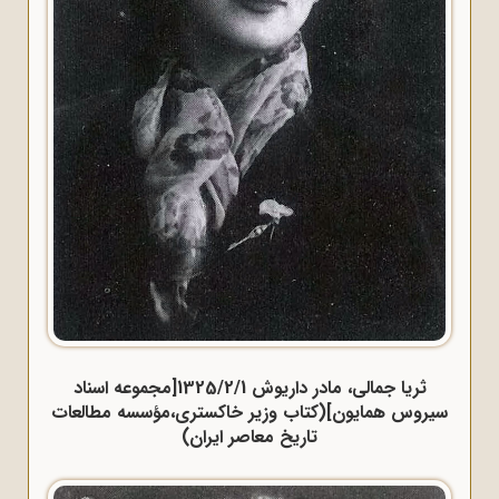
ثریا جمالی، مادر داریوش 1325/2/1[مجموعه اسناد
سیروس همایون](کتاب وزیر خاکستری،مؤسسه مطالعات
تاریخ معاصر ایران)