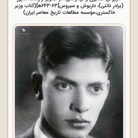
(برادر ناتنی)، داریوش و سیروس[63-643ه‍](کتاب وزیر
خاکستری،مؤسسه مطالعات تاریخ معاصر ایران)