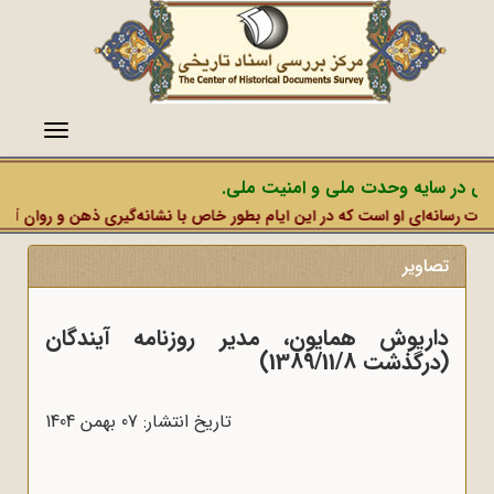
منو
در سایه وحدت ملی و امنیت ملی.
انه‌ای او است که در این ایام بطور خاص با نشانه‌گیری ذهن و روان آحادی از
تصاویر
داریوش همایون، مدیر روزنامه آیندگان
(درگذشت 1389/11/8)
تاریخ انتشار: 07 بهمن 1404