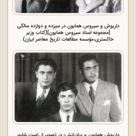
داریوش و سیروس همایون در سیزده و دوازده سالگی
]مجموعه اسناد سیروس همایون](کتاب وزیر
خاکستری،مؤسسه مطالعات تاریخ معاصر ایران)
داریوش همایون و برادرانش؛ در تصویر از راست شاپور