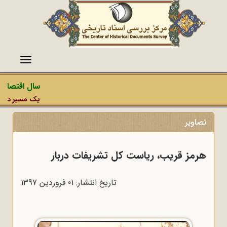
منو
سال اقتصاد م
یک مسیر دشمن، 
تصاویر
هرمز قریب، ریاست کل تشریفات دربار
تاریخ انتشار: 01 فروردين 1397