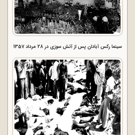
سینما رکس آبادان پس از آتش سوزی در 28 مرداد 1357