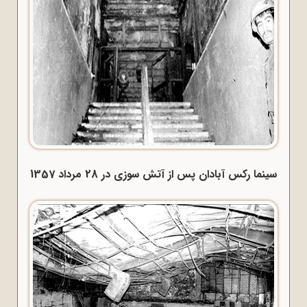
سینما رکس آبادان پس از آتش سوزی در 28 مرداد 1357