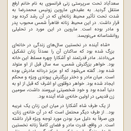
سعدآباد تحت سرپرستی زنی فرانسوی به نام خانم ارفع
منتقل گردید. به عقیده‌ی ماروین زونیس محمدرضا به
شدت تحت تأثیر محیط زنانه‌ای که در آن رشد کرده بود
قرار داشت. در این محیط زنانه ظاهراً شمس محبوب پدر
و مادر بوده است. ماروین در این مورد در تحلیلی
روانشناسانه می‌نویسد:
«شاه آینده در نخستین سال‌های زندگی در خانه‌ای
بزرگ شده بود که ساکنان آن را عمدتاً زنان تشکیل
می‌دادند. مادر قدرتمند او آشکارا چهره مسلط این خانه
بود. خواهر بزرگترش شمس، سه سال قبل از او متولد
شده بود. گفته می‌شود که او عزیز دردانه مادرش بوده
است. میان مادر و دختر بزرگترش پیوندی ویژه و محکم
ایجاد شده بود. خواهر دوقلوی او اشرف که قبل از او به
دنیا آمده بود و خود شخصیتی نیرومند داشت، سومین
زن قدیمی در اولین خانه‌ی شاه آینده بود.
از یک طرف شاه آشکارا در میان این زنان یک غریبه
بود… از طرف دیگر محتمل است که در آن خانه‌ی زنان،
وی صرفاً به دلیل مرد بودن مورد توجه ویژه قرار داشته
است. در واقع، قدرت مادر و فضای کاملاً زنانه نخستین