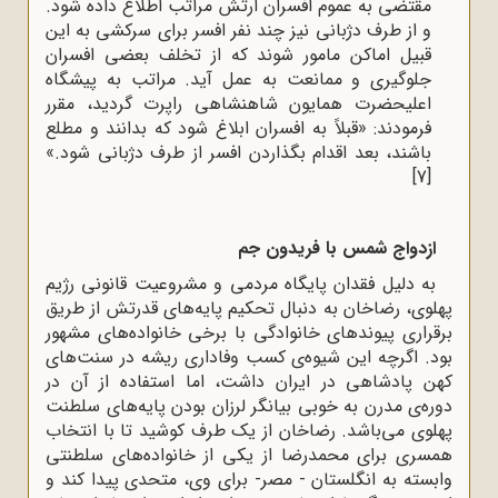
مقتضی به عموم افسران ارتش مراتب اطلاع داده شود.
و از طرف دژبانی نیز چند نفر افسر برای سرکشی به این
قبیل اماکن مامور شوند که از تخلف بعضی افسران
جلوگیری و ممانعت به عمل آید
.
مراتب به پیشگاه
اعلیحضرت همایون شاهنشاهی راپرت گردید، مقرر
فرمودند: «قبلاً به افسران ابلاغ شود که بدانند و مطلع
باشند، بعد اقدام بگذاردن افسر از طرف دژبانی شود.»
[7]
ازدواج شمس با فریدون جم
به دلیل فقدان پایگاه مردمی و مشروعیت قانونی رژیم
پهلوی، رضاخان به دنبال تحکیم پایه‌های قدرتش از طریق
برقراری پیوندهای خانوادگی با برخی خانواده‌های مشهور
بود. اگرچه این شیوه‌ی کسب وفاداری ریشه در سنت‌های
کهن پادشاهی در ایران داشت، اما استفاده از آن در
دوره‌ی مدرن به خوبی بیانگر لرزان بودن پایه‌های سلطنت
پهلوی می‌باشد. رضاخان از یک طرف کوشید تا با انتخاب
همسری برای محمدرضا از یکی از خانواده‌های سلطنتی
وابسته به انگلستان - مصر- برای وی، متحدی پیدا کند و