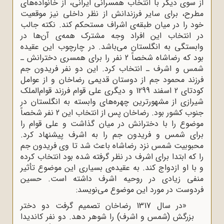
از سوی دیگر با انتخاب همسرانی ایرانی، از خانواده‌ها‌ی
مطرح، برای سایر فرزندانش از نظر داخلی نیز موقعیت
خود را در میان طبقه‌ی اشراف مستحکم کند. نکته جالب
در انتخاب این افراد وجه مشترک همه‌ی آن‌ها در
وابستگی به انگلستان می‌باشد. در چارچوب این عقیده
بود که رضاشاه شخصاً 2 نفر را برای همسری دخترانش ـ
شمس و اشرف ـ انتخاب کرد. این دو نفر فریدون جم
فرزند محمود جم از دوستان قدیمی رضاخان و از عوامل
کودتای 2 اسفند 1299 و دیگری علی قوام فرزند قوام‌الملک
شیرازی از مشهورترین چهره‌های وابسته به انگلستان در
جنوب کشور بود. رضاخان پس از انتخاب این 2 نفر شخصاً
موضوع را با دخترانش در میان گذاشت و علی قوام را
برای شمس و فریدون جم را به اشرف پیشنهاد کرد.
محبوبیت شمس نزد رضاشاه باعث شد تا وی فریدون جم
را که ابتدا برای اشرف در نظر گرفته شده بود انتخاب کرده
و با او ازدواج کند. به عقیده‌ی بسیاری این موضوع تأثیر
منفی زیادی در روحیه اشرف داشته است. حسین
فردوست در مورد این موضوع می‌نویسد:
«در سال 1317 رضاخان تصمیم گرفت دو دختر
بزرگش (شمس و اشرف) را شوهر دهد. دو نفر کاندیدا