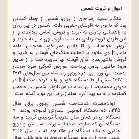
اموال و ثروت شمس
هنگام تبعید رضاخان از ایران، شمس از جمله کسانی
بود که با وی به آفریقای جنوبی رفت. شمس در این زمان
به راهنمایی پدرش به خرید و فروش الماس پرداخت و از
این طریق ثروت زیادی به دست آورد. وی میل به خرید و
فروش جواهرات را تا پایان عمر خود همچنان ادامه
داد.
[20]
وی علاوه بر تجارت سنگ‌های قیمتی به خرید و
فروش ماشین‌های گران قیمت نیز می‌پرداخت و از طریق
ورود ماشین بدون پرداخت عوارض گمرکی سود سرشار
بدست می‌آورد. وی در دوره‌ی رضاشاه بین سال‌های 1319
ـ 1317 بیش از 10 دستگاه خودرو وارد کرده است.
[21]
در
دوره‌ی محمدرضا این اقدامات غیرقانونی شمس در حجمی
گسترده‌تر ادامه پیدا کرد. سند زیر در این مورد آمده است:
«والاحضرت شاهدخت شمس پهلوى براى سال
1345، ده دستگاه اتومبیل سفارش فرموده بودند. 7
دستگاه آن در همان سال تدریجاً ترخیص گردید و سه
دستگاه آن که عبارت است از شورلت استیشن و دوج
چادرى و یک دستگاه بنز 250 بود که در سال 1346
رسید، چون این سه دستگاه مربوط به سفارشات سال