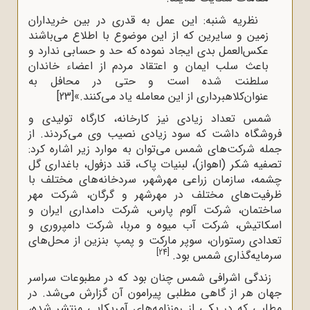
نظریه شنبه: این عمل به قدرى در بین خریداران
زمین و سایرین که از این موضوع با اطلاع مى‌باشند
عکس‌العمل بدى ایجاد نموده که حد و حسابى ندارد و
باعث سلب ایمان و اعتقاد مردم از اعضاء خاندان
سلطنت شده است و حتى در محافل به
عنوان‌کلاهبردارى از این معامله یاد مى‌کنند.»
[23]
شمس تعداد زیادی نیز کارخانه، کارگاه تولیدی و
فروشگاه داشت که سود زیادی نصیب وی می‌کردند. از
جمله شرکت‌های شمس می‌توان به موارد زیر اشاره کرد:
تصفیه شکر (اهواز)، لبنیات پاک، قند دزفول، باغداری گل
چشمه، سازمان زراعی مهرشهر، سردخانه‌های مختلف با
ظرفیت‌های مختلف در مهرشهر و گرگان، شرکت مهر
ساختمان، شرکت آلوم پارس، شرکت دامداری ایران و
اسکاتیش، شرکت آب میوه و مربا، شرکت دامپروری و
تعدادی رستوران، سوپر مارکت و پمپ بنزین از محل‌های
[24]
سرمایه‌گذاری شمس بود.
زندگی اشرافی شمس چنان بود که در مطبوعات سراسر
جهان هر از گاهی مطلبی پیرامون آن گزارش می‌شد. در
مطلبی که در یکی از روزنامه‌های آمریکایی منتشر شده،