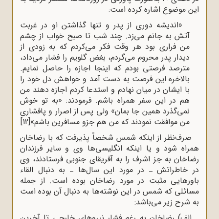
این موضوع اشاره کرده است:
«اندیشه دوری از پدر و تنها گذاشتن او در غربت
آتش به جانم می‌زد. چند شب تا صبح خواب از چشم
من فراری بود هر وقت فکر می‌کردم که به زودی از
دیدار پدر محروم می‌گردم، بغض گلویم را فشار می‌داد،
مترصد فرصتی بودم که اینجا اجازه را حاصل نمایم.
بالاخره این فرصت به دست آمد و خواهش دل خود را
با ایشان در میان نهادم و استدعا کردم اجازه دهند من
هم در این سفر همراه باشم. فرمودند: «به تو خوش
نمی‌گذرد همین جا بمان» ولی پس از اصرار و پافشاری
من موافقت نمودند که من هم جزو مسافرین باشم»
[12]
صرف‌نظر از اینکه شمس شخصاً پذیرفت که با رضاخان
همراه شود و یا اینکه انگلیسی‌ها وی و سایر فرزندان
رضاخان به جز اشرف را به آفریقای جنوبی فرستادند، وی
در خاطراتش ـ در مورد این سال‌ها ـ به دنبال القاء
باورهایی مثبت در مورد رضاخان بوده است. از جمله
مسائلی که شمس در این نوشته‌ها به دنبال آن بوده است
به شرح زیر می‌باشد:
الف) رضاخان به رغم فشار نیروهای خارجی تا آخرین