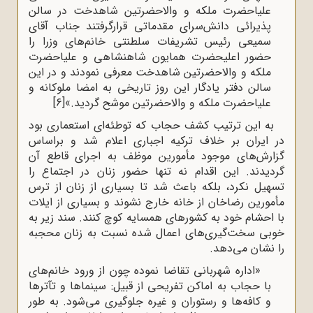
علیاحضرت ملکه و والاحضرتین شاهدخت در سالن
پذیرائی دانش‌سرای مقدماتی قرارگرفتند جناب آقای
سمیعی رئیس تشریفات سلطنتی خانم‌های وزرا را
حضور اعلیحضرت همایون شاهنشاهی و علیاحضرت
ملکه و والاحضرتین شاهدخت معرفی نمودند و در این
سالن دفتر یادگار این روز تاریخی به امضا ملوکانه و
علیاحضرت ملکه و والاحضرتین موشح گردید
.
»
[6]
به این ترتیب کشف حجاب که توطئه‌ای استعماری بود
در ایران بر خلاف ترکیه اجباری اعلام شد و براساس
گزارش‌های موجود مأمورین موظف به اجرای قاطع آن
گردیدند. این اقدام نه تنها حضور زنان در اجتماع را
تسهیل نکرد، بلکه باعث شد تا بسیاری از زنان از ترس
مأمورین رضاخان از خانه خارج نشوند و بسیاری از ایلات
با احشام خود به کشورهای همسایه کوچ کنند. سند زیر به
خوبی سخت‌گیری‌های اعمال شده نسبت به زنان محجبه
را نشان می‌دهد.
«اداره شهربانی تقاضا نموده چون از ورود خانم‌های
با حجاب به اماکن تفریحی از قبیل
:
سینماها و تآترها
و کافه‌ها و رستوران و غیره جلوگیری می‌شود. به طور