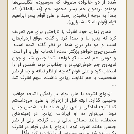
شده از دو خانواده معروف که سرسپرده انگلیسی‌ها
بودند: فریدون جم پسر محمود جم (مدیرالملک) که
بعداً به درجه ارتشبدی رسید و علی قوام پسر ابراهیم
قوام (قوام الملک شیرازی).
همان زمان، خود اشرف با ناراحتی برای من تعریف
کرد که پدرم ما را صدا کرد و گفت موقع ازدواجتان
است و دو نفر برای شما در نظر گفته شده است.
شمس چون خواهر بزرگتر است، انتخاب اول با او است
و دومی هم نصیب تو خواهد شد! چنین شد و چون
فریدون جم خوش‌تیپ‌تر و جذاب‌تر بود، شمس او را
انتخاب کرد و علی قوام که چه از نظر قیافه و چه از نظر
شخصیت با جم تفاوت زیادی داشت، سهم اشرف شد
...
ازدواج اشرف با علی قوام در زندگی اشرف عواقب
وخیمی گذارد. البته قبل از ازدواج با علی، می‌دانستم
که اشرف آمادگی زیادی برای فساد دارد. شمس چنین
نبود. می‌توان به او ایرادات زیادی در زمینه‌های
مختلف، مانند مسائل مالی و ... گرفت، ولی از نظر
جنسی مانند اشرف نبود. ازدواج با علی قوام در اشرف
یک عقده شد و این روحیه‌ی او را تشدید کرد.»
[8]