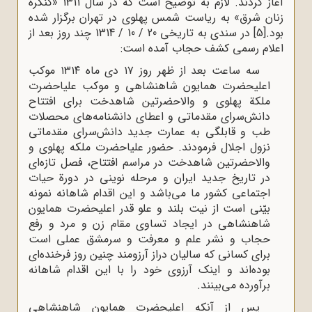
آغاز کردند. لازم به توضیح است که در سال 1311 «کنگره
زنان شرق» به ریاست شمس پهلوی در تهران برگزار شده
بود.
[5]
در سندی به تاریخی 20 / 10 / 1314 چند روز بعد از
اعلام رسمی کشف حجاب آمده است:
سه ساعت بعد از ظهر روز ۱۷ دی ماه ۱۳۱۴ موکب
اعلیحضرت همایون شاهنشاهی و موکب علیاحضرت
ملکة پهلوی و والاحضرتین شاهدخت برای افتتاح
دانش‌سرای مقدماتی و اعطای دانشنامه‌های محصلات
طب و قابلگی به عمارت جدید دانش‌سرای مقدماتی
نزول اجلال فرمودند. حضور علیاحضرت ملکه پهلوی و
والاحضرتین شاهدخت در مراسم افتتاح، فصل تازه‌ای
در تاریخ جدید ایران و مرحله نوینی در دورة حیات
اجتماعی کشور ما می‌باشد و این اقدام شاهانه نمونه
بیّنی است از نیت بلند و علو قدر اعلیحضرت همایون
شاهنشاهی در ایجاد تساوی مقام زن و مرد و رفع
حجاب و نشر علم و معرفت و سرمشق عملی است
برای کسانی که سالیان دراز آرزومند چنین روز فرخنده‌ای
بوده‌اند و اینک آرزوی خود را با این اقدام شاهانه
برآورده می‌بینند
.
پس از آنکه اعلیحضرت همایون شاهنشاهی