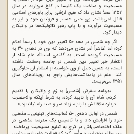
مسیحیت و ساخت یک کلیسا در کاخ مروارید در سال
1352 عملاً نشان داد که هیچ ارزشی برای باورهای اسلامی
قائل نمی‌باشد. وی حتی همسر و فرزندان خود را نیز به
مسیحیت درآورده و با پاپ رهبر کاتولیک‌ها در واتیکان
دیدار کرد.
اگر چه شمس در دهه 50 تغییر دین خود را رسماً اعلام
کرد؛ اما ظاهراً امر نشان می‌دهد که وی در دهه‌ی 30 به
مسیحیت گرویده است. به گفته‌ی اسدالله علم شاه از
انتشار خبر تغییر دین شمس در جامعه وحشت داشته
است، به همین دلیل از وی خواسته از انتشار آن جلوگیری
کند. علم در یادداشت‌هایش راجع به رویدادهای سال
1351 می‌نویسد:
«برنامه سفرش [شمس] به رُم و واتیکان را تقدیم
کردم، شاه آن را تایید کرده، به شرط اینکه والاحضرت
درباره ملاقاتش با پاپ، زیاد سر و صدا راه نیاندازد.»
شمس در اوایل دهه‌ی 50 فعالیت‌های تبلیغی ـ مذهبی
خود را افزایش داد و با تاسیس یک مدرسه مذهبی در
ملک اختصاصی‌اش در کرج به تبلیغ مسیحیت پرداخت.
وی مظفر بختیاری را مأمور کرد که فعالیت‌های این مدارس