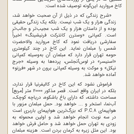
کاخ مروارید این‌گونه توصیف شده است:
«شرح زندگی که در ذیل از آن صحبت خواهد شد،
زندگی هزار و یک شب نیست. بلکه یک زندگی حقیقی
بوده و از داستان هزار و یک شب عجیب‌تر و جالب‌تر
است. کمپانی «وسترن کانترکت فرنیشینگ» اخیراً
سفارشی دریافت نمود که کاخ مروارید والاحضرت
شمس را مبلمان نماید. این کاخ در چند کیلومتری
حومه تهران قرار دارد که مبلمان آن به‌وسیله کمپانی
«اسنیسر» در لوس‌آنجلس، پرده‌ها به وسیله «جرج
نیکل» و موکت به وسیله کمپانی برون در شهر «فرزنو»
آماده خواهد شد.
فراموش نشود که این کاخ در کالیفرنیا قرار ندارد،
بلکه در ایران واقع است. قصر مذکور 20000 متر [مربع]
مساحت داشته، که دارای باغ باشکوه، دریاچه کوچک،
آب‌نما‌، استخر و ... خواهد بود. حمل مبلمان مزبور با
هواپیمای
P.C.8
که بزرگ‌ترین هواپیمای باربری است
در سه نوبت انجام خواهد شد و اولین محموله به
زودی به تهران حمل خواهد شد و حامل فرش خواهد
بود. این مثل زیره به کرمان بردن است. هزینه مبلمان