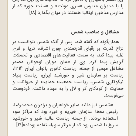
را با مدیران مدارس «سری مونت» و «سنت جور» که از
مدارس مذهبی ایتالیا هستند در میان بگذارد.
[18]
مشاغل و مناصب شمس
همان‌گونه که گفته شد، پس از آنکه شمس نتوانست در
نزاع قدرت بر رقبای قدرتمندی چون اشرف، ثریا و فرح
غلبه پیدا کند، به سمت فعالیت‌های اقتصادی و تجملات
گرایش پیدا کرد. وی از همان دوران نوجوانی مصدر
مشاغل مهمی از جمله: ریاست کانون بانوان ایران 1314،
ریاست بر سازمان شیر و خورشید ایران، ریاست بنیاد
نیکوکاری شمس، ریاست جمعیت حمایت از حیوانات و
حمایت از کودکان کر و لال را به عهده داشت. فردوست
می‌نویسد:
«شمس نیز مانند سایر خواهران و برادران محمدرضا،
رئیس ده‌ها سازمان خیریه و غیره بود که مراکز سوء
استفاده بودند. از جمله ریاست عالیه شیر و خورشید
سرخ با شمس بود که از مراکز سوءاستفاده بودند»
[19]