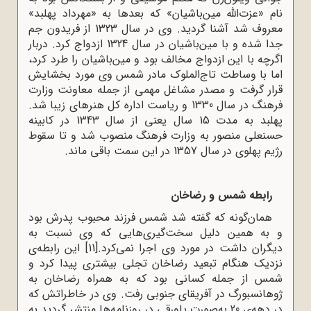
نام «عزت‌الله مین‌باشیان» که بعدها به «مهرداد پهلبد»
معروف شد آشنا گردید. وی در سال 1323 از فریدون جم
جدا شده و با مین‌باشیان در سال 1324 ازدواج کرد. دربار
اگرچه با این ازدواج مخالف بود و مین‌باشیان را طرد کرد،
اما با وساطت تاج‌الملوک مادر شمس وی مورد بخشایش
قرار گرفت و مصدر مشاغل مهمی از جمله معاونت وزارت
فرهنگ در سال 1330 و ریاست اداره کل هنرهای زیبا شد.
پهلبد به مدت 15 سال یعنی از سال 1343 در کابینه
حسنعلی منصور به وزارت فرهنگ منصوب شد و تا سقوط
رژیم پهلوی در سال 1357 در این سمت باقی ماند.
رابطه شمس و رضاخان
همان‌گونه که گفته شد شمس فرزند محبوب پدرش بود
و به همین دلیل سخت‌گیری‌هایی که وی نسبت به
دیگران داشت در مورد وی اجرا نمی‌کرد.
[11]
این رابطه‌ی
نزدیک هنگام تبعید رضاخان تجلی بیشتری پیدا کرد و
شمس از جمله کسانی بود که به همراه رضاخان به
ژوهانسبورگ در آفریقای جنوبی رفت. وی در خاطراتش که
در دهه‌ی 20 به‌صورت پاورقی در روزنامه‌ها منتشر گردید به