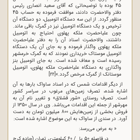
45 بوده با توضیحاتى که آقاى سعید انصارى رئیس
دفتر والاحضرت دادند، موافقت فرموده به حساب 45
منظور گردد. از این سه دستگاه اتومبیل، دو دستگاه آن
ترخیص و یک دستگاه اتومبیل نیز در گمرک باقى ماند.
چون علیاحضرت ملکه پهلوى احتیاج به اتومبیل
داشتند، والاحضرت اسناد آن را به دفتر علیاحضرت
ملکه پهلوى واگذار فرموده و به جاى آن یک دستگاه
اتومبیل موستاک خریدارى نمودند که به گمرک خرمشهر
رسیده است و معاف شده است. به جاى اتومبیل بنز
واگذارى به دستگاه علیاحضرت ملکه پهلوى، اتومبیل
موستانک از گمرک مرخص گردد.»
[22]
از دیگر اقدامات شمس که در اسناد ساواک بارها به آن
اشاره شده، تصرف زمین‌های مرغوب در سراسر کشور
است. تصرف روستای «شور قشلاق» و تغییر نام آن به
مهرشهر از جمله این اقدامات می‌باشد. وی در سال 1350 از
فروش بخشی از زمین‌هایش 800 میلیون تومان به دست
آورد. در سندی از ساواک به این موضوع اشاره شده است:
« به عرض مى‌رسد:
در فاصله 50 یا / 60 کیلومترى تهران (جاده کرج