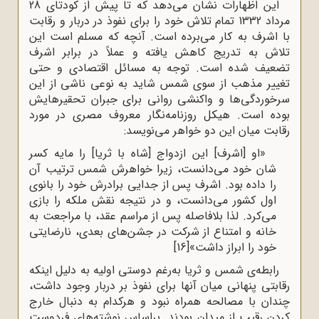
این اظهارات نشان می‌دهد که تا پیش از کودتای 28
مرداد 1332 تمام تلاش خود را برای نفوذ در دربار و رقابت
با اشرف به کار می‌برده است. آنچه که مسلم است این
تلاش به تدریج کاهش یافته و عملاً در برابر اشرف
تضعیف شده است. توجه به مسائل اقتصادی و حتی
تغییر مذهب از سوی شمس شاید به نوعی ناشی از این
سرخوردگی‌ها و واکنشی روانی برای جبران تحقیرهایش
بوده است. هیکل روزنامه‌نگار معروف مصری در مورد
رقابت میان این دو خواهر می‌نویسد:
«او [اشرف] این ازدواج [شاه با ثریا] را مایه کسر
شان خود می‌دانست، زیرا خواهرش شمس ترتیب آن
را داده بود. اشرف پس از جدایی برادرش خود را بانوی
اول کشور می‌دانست، و در نتیجه نقش ملکه را بازی
می‌کرد. لذا بلافاصله پس از مراسم عقد، با مراجعت به
خانه و امتناع از شرکت در جشن‌های بعدی، نارضایتی
خود را ابراز داشت»
[16]
رابطه‌ی شمس و ثریا به‌رغم دوستی اولیه به دلیل اینکه
رقابتی پنهانی میان آنها برای نفوذ بر دربار وجود داشت،
چندان با مصالحه همراه نبود و هرکدام به دنبال خارج
کردن رقیب از میدان بودند. براساس نوشته‌های فردوست