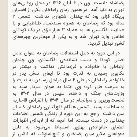
رضاشاه دانست. وی در 6 آبان 1296 در محل روغنی‌های
تهران به دنیا آمد. در همین زمان رضاخان یکی از افسران
بریگاد قزاق بود که چندان اشتهاری نداشت. شمس 3
ساله بود که رضاخان به همراه سیدضیاء طباطبایی و با
هدایت انگلیسی ها به همراه 3 هزار قزاق در یک کودتای
نظامی وارد تهران شد و به یکی از مهم‌ترین چهره‌های
کشور تبدیل گردید.
در این دوره به دلیل اشتغالات رضاخان به عنوان عامل
اصلی کودتا و دست نشانده‌ی انگلستان، وی چندان
ارتباطی با خانواده و فرزندانش نداشت و بیشتر در
تکاپوی رسیدن به قدرت بود تا ایفای نقش پدر در
خانواده. رضاخان در طی 4 سال مراحل رسیدن به قدرت را
به سرعت طی کرد؛ وی ابتدا به عنوان سردار سپه به
وزارت‌های جنگ و داخله، سپس در سال 1302 به
نخست‌وزیری و سرانجام در سال 1304 با انقراض قاجاریه
به سلطنت رسید. شمس هنگام تاج‌گذاری رضاخان 8 سال
سن داشت. راجع به این دوره از زندگی شمس اطلاعات
چندانی در دست نیست، اما آنچه که از لابه‌لای اظهارات
اعضای خانواده‌ی پهلوی استنباط می‌شود، به دلیل
دعواهای مکرر میان رضاخان و تاج‌الملوک، که ناشی از