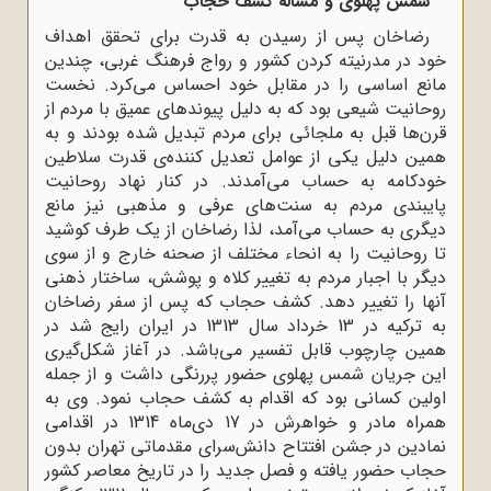
شمس پهلوی و مسأله کشف حجاب
رضاخان پس از رسیدن به قدرت برای تحقق اهداف
خود در مدرنیته کردن کشور و رواج فرهنگ غربی، چندین
مانع اساسی را در مقابل خود احساس می‌کرد. نخست
روحانیت شیعی بود که به دلیل پیوندهای عمیق با مردم از
قرن‌ها قبل به ملجائی برای مردم تبدیل شده بودند و به
همین دلیل یکی از عوامل تعدیل کننده‌ی قدرت سلاطین
خودکامه به حساب می‌آمدند. در کنار نهاد روحانیت
پایبندی مردم به سنت‌های عرفی و مذهبی نیز مانع
دیگری به حساب می‌آمد، لذا رضاخان از یک طرف کوشید
تا روحانیت را به انحاء مختلف از صحنه خارج و از سوی
دیگر با اجبار مردم به تغییر کلاه و پوشش، ساختار ذهنی
آنها را تغییر دهد. کشف حجاب که پس از سفر رضاخان
به ترکیه در 13 خرداد سال 1313 در ایران رایج شد در
همین چارچوب قابل تفسیر می‌باشد. در آغاز شکل‌گیری
این جریان شمس پهلوی حضور پررنگی داشت و از جمله
اولین کسانی بود که اقدام به کشف حجاب نمود. وی به
همراه مادر و خواهرش در 17 دی‌ماه 1314 در اقدامی
نمادین در جشن افتتاح دانش‌سرای مقدماتی تهران بدون
حجاب حضور یافته و فصل جدید را در تاریخ معاصر کشور