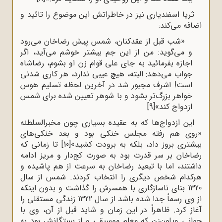
ثریا اسفندیاری نیز در خاطراتش این موضوع را تائید و
اضافه می‌کند:
«شب قبل از عقدکنان، شمس پیش رضاخان می‌رود
و می‌گوید: من از این جم بیشتر خوشم می‌آید، اگر
اجازه بفرمائید به جای علی قوام زن او بشوم، رضاشاه
جواب می‌دهد: البته، هیچ عیبی ندارد، هر کاری شدنی
است! اشرف مجبور شد در آخرین لحظه تسلیم هوس
خواهر بزرگ‌تر بشود و با شوهر تعیین شده برای شمس
ازدواج کند»
[9]
این ازدواج‌ها که به عقیده بسیاری چون مخبرالسلطنه
«روی هم رفته مجلس خنکی بود و بعد خنکی‌های
بیشتری بروز داد، بلکه به برودت کشید»
[10]
تا زمانی که
رضاخان بر سر قدرت بود به صورت کج‌دار و مریز ادامه
داشتند، اما با تبعید رضاخان به سرعت از هم پاشیده و
هرکدام شخص دیگری را انتخاب کردند. شمس از سال
1320 بنای ناسازگاری با همسرش را گذاشت و بدون اینکه
از وی رسماً جدا شده باشد از سال 1322 زندگی مستقلی را
آغاز کرد. ظاهراً در این زمان و شاید قبل از آن، وی با
جوانی ویلون‌زن که معلم موسیقی و از بستگانش بود به