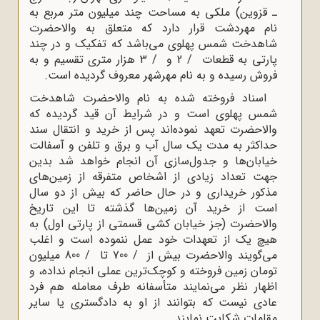
ـ قزوین) ملکى به مساحت چند میلیون متر مربع به
نام مهردشت قرار دارد که متعلق به والاحضرت
شاهدخت شمس پهلوى مى‌باشد که تفکیک و در چند
پارتى به قطعات / 2 و / 3 هزار مترى تقسیم و به
فروش رسیده و به نام مهرشهر معروف گردیده است.
اسناد فروخته شده به نام والاحضرت شاهدخت
شمس پهلوى است و در شرایط آن قید گردیده که
والاحضرت تعهد نموده‌اند پس از خرید و انتقال سند
حداکثر به مدت یک سال آب و برق و تلفن و آسفالت
خیابان‌ها و جدول‌سازى آن انجام خواهد شد بدین
جهت تعداد زیادى از اشخاص متفرقه از زمین‌هاى
مذکور خریدارى و در حال حاضر که بیش از دو سال
است از خرید آن زمین‌ها گذشته تا این تاریخ
والاحضرت (جز خیابان کشى قسمتى از پارتى اول) به
هیچ یک از تعهدات خود عمل ننموده است و اغلب
مى‌گویند والاحضرت بیش از / 700 تا / 800 میلیون
تومان زمین فروخته و کوچک‌ترین عملى انجام نداده، و
اظهار نظر مى‌نمایند متأسفانه طرف معامله هم فرد
عادى نیست که بتوانند از او به دادگسترى یا سایر
مقامات شکایت نمایند.