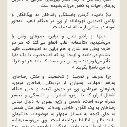
روزهای حیات به کشور می‌اندیشیده‌ است.
ب) نادیده گرفتن وابستگی رضاخان به بیگانگان و
ارائه‌ی تصویری قهرمانانه از وی در هنگام تبعید. به‌طور
نمونه در بخشی از مقاله آمده است:
«تنها از رادیو لندن و برلین، خبرهای وطن را
می‌شنیدیم، متأسفانه اغلب اتفاق می‌افتد که هر دو
طرف یعنی هم لندن و هم برلین به اعلیحضرت فقید
دشنام می‌دادند و اینجا بود که اعلیحضرت با یک دنیا
تأثر می‌فرمودند جرم من جرمیست که باید هر دو طرف
به من ناسزا بگویند.»
ج) تعریف و تمجید از شخصیت و منش رضاخان.
به‌رغم اظهارات بسیاری از نزدیکان رضاخان درمورد
رفتارهای غیرعادی وی در دوره‌ی تبعید و حتی هنگام
اشغال ایران که با ترس، اضطراب و آشفتگی و تحقیر
همراه بوده است، شمس و رژیم پهلوی به دنبال تبدیل
رضاخان به یک الگوی اخلاقی بوده‌اند. به‌طور مثال شمس
به جای توجه به مسائل مهم‌تر به موضوعات حاشیه‌ای
مانند نظم و انظباط پرداخته است. وی می‌نویسد:«نظم
یکی از اصول تغییر ناپذیر زندگانی اعلیحضرت پدرم بود»