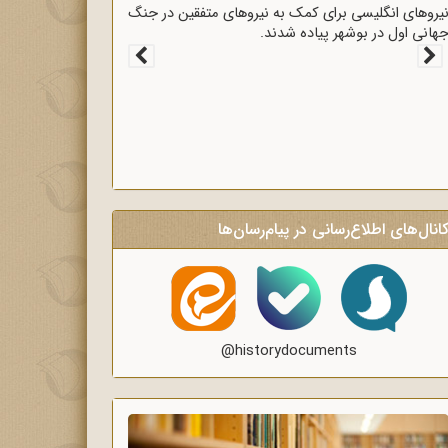
قرارداد 1919 که عملاً ایران را مستعمره انگلستان می‌کرد،
ه وسیله وثوق‌الدوله با انگلیسی‌ها امضا شد.
انال‌های اطلاع‌رسانی در پیام‌رسان‌ها
@historydocuments