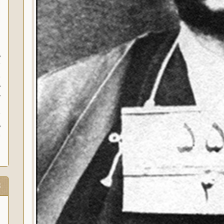
س
م
ث
و
ه
خ
ب
ث
م
ش
ت