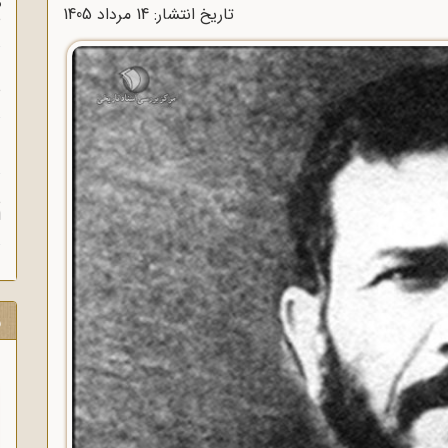
م
تاریخ انتشار: 14 مرداد 1405
س
ن
ش
ن
ش
ا
ر