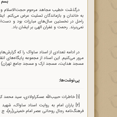
بسم ا
درگذشت خطیب مجاهد مرحوم حجت‌الاسلام و المس
به خاندان و بازماندگان تسلیت عرض می‌کنم. ایشا
راحل در نخستین سال‌های مبارزات بود و دست‌اند
نمی‌برند. رحمت و غفران الهی بر ایشان باد.
در ادامه تعدادی از اسناد ساواک را که گزارش‌ها
مرور می‌کنیم. این اسناد از مجموعه پایگاه‌های 
مسجد هدایت، مسجد ارک و مسجد جامع تهران) از 
پی‌نوشت‌ها:
[1]
خاطرات حبیب‌الله عسکراولادی، سید محمد کیمیافر، ص 100 و 101، مرکز اسنا
[2]
فرهنگ‌نامه رجال روحانی عصر امام خمینی(ره)، ج اول، ص 349 و 350، مرکز اسناد ا