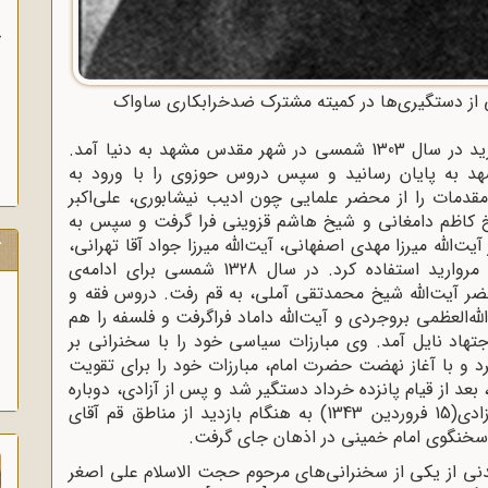
ب
 از دستگیری‌ها در کمیته مشترک ضدخرابکاری ساواک
حجت‌الاسلام و المسلمین شیخ علی اصغر مروارید در سال 1303 شمسی در شهر مقدس مشهد به دنیا آمد.
هد به پایان رسانید و سپس دروس حوزوی را با ورود به
مقدمات را از محضر علمایی چون ادیب نیشابوری، علی‌اکبر
 کاظم دامغانی و شیخ هاشم قزوینی فرا گرفت و سپس به
‌الله میرزا مهدی اصفهانی، آیت‌الله میرزا جواد آقا تهرانی،
ک
آیت‌الله مجتبی قزوینی و آیت‌الله شیخ حسنعلی مروارید استفاده کرد. در سال 1328 شمسی برای ادامه‌ی
ر آیت‌الله شیخ محمدتقی آملی، به قم رفت. دروس فقه و
له‌العظمی بروجردی و آیت‌الله داماد فراگرفت و فلسفه را هم
هاد نایل آمد. وی مبارزات سیاسی خود را با سخنرانی بر
 سال 1337 شمسی شروع کرد و با آغاز نهضت حضرت امام، مبارزات خود را برای تقویت
هضت حضرت امام گسترش داد. وی در سال 1342، بعد از قیام پانزده خرداد دستگیر شد و پس از آزادی، دوباره
مبارزات خود را از سرگرفت. امام خمینی پس از آزادی(15 فروردین 1343) به هنگام بازدید از مناطق قم آقای
ان سخنگوی امام خمینی در اذهان جای گرفت.
نی از یکی از سخنرانی‌های مرحوم حجت الاسلام علی اصغر