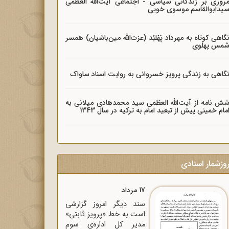
روری بر زندگانی سیاسی - اجتماعی آیت‌الله العظمی
یدابوالقاسم موسوی خویی
گاهی کوتاه به مهرداد پَهْلبُد (عزت‌الله مین‌باشیان) همسر
مس پهلوی
گاهی به زندگی پرویز خسروانی به روایت اسناد ساواک
ش نامه از آیت‌الله العظمی سید محمدهادی میلانی به
مام خمینی پیش از تبعید امام به ترکیه در سال 1343
وزشمار اسنادی
17 مرداد
سند دیگر امروز گزارشی
است به خط «پرویز ثابتی»
مدیر کل اداره‌ی سوم