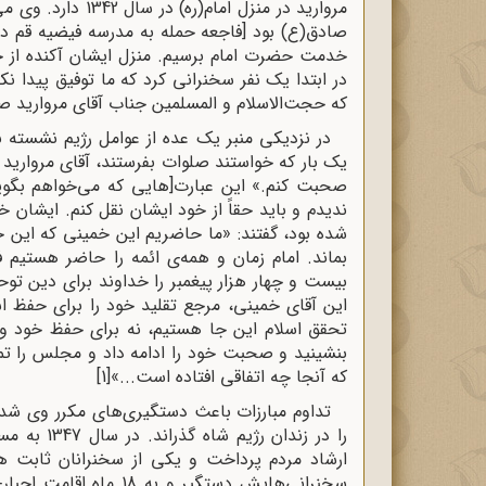
صادق(ع) بود [فاجعه حمله به مدرسه فیضیه قم در 
خدمت حضرت امام برسیم. منزل ایشان آکنده از ج
در ابتدا یک نفر سخنرانی کرد که ما توفیق پیدا نک
که حجت‌الاسلام و المسلمین جناب آقای مروارید 
در نزدیکی منبر یک عده از عوامل رژیم نشسته 
یک بار که خواستند صلوات بفرستند، آقای مروارید گف
صحبت کنم.» این عبارت[هایی که می‌خواهم بگویم]
ندیدم و باید حقاً از خود ایشان نقل کنم. ایشان
شده بود، گفتند: «ما حاضریم این خمینی که این جا
بماند. امام زمان و همه‌ی ائمه را حاضر هستیم فد
بیست و چهار هزار پیغمبر را خداوند برای دین توحی
این آقای خمینی، مرجع تقلید خود را برای حفظ اسل
تحقق اسلام این جا هستیم، نه برای حفظ خود و م
بنشینید و صحبت خود را ادامه داد و مجلس را ت
که آنجا چه اتفاقی افتاده است...»
[1]
را در زندا
سخنرانی‌هایش دستگیر و 