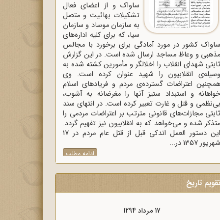
ساواک و از اعضای فعال
تشکیلات بهائیت و متصل
به سازمان موساد و سازمان
سیا، که برای کلیه اداره‌های
اواک‌ کشور در مورد آمادگی برای برخورد با مجالس
ذهبی و وعاظ مساجد ارسال شده است. در این گزارش
ابتی شهدای انقلاب را اخلالگر و مأمورین کشته شده به
سیله‌ی انقلابیون را شهید عنوان کرده است. وی
مچنین اعتراضات گسترده‌ی مردم و فریادهای اسلام
واهانه و استبداد ستیز آنها را مغرضانه به آشوب،
ی‌نظمی و قتل و غارت تعبیر کرده است. در انتهای سند
ابتی مجازات‌های قانونی مترتب بر اعتراضات مردمی را
تذکر شده و می‌خواهد که به انقلابیون نیز تفهیم گردد.
این دستور العمل اندکی قبل از قتل عام مردم در 17
هریور 1357 در...
ادامه مطلب
قویم تاریخ
17 مرداد 1298