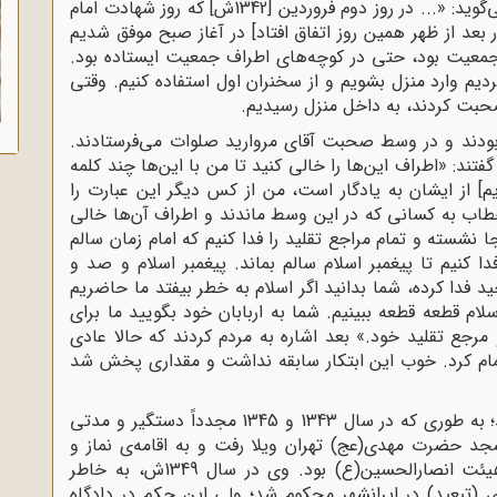
مروارید در منزل امام(ره) در سال 1342 دارد. وی می‌گوید: «... در روز دوم فروردین [1342ش] که روز شهادت امام
بعد از ظهر همین روز اتفاق افتاد] در آغاز صبح موفق شدیم
معیت بود، حتی در کوچه‌های اطراف جمعیت ایستاده بود.
ردیم وارد منزل بشویم و از سخنران اول استفاده کنیم. وقتی
صحبت کردند، به داخل منزل رسیدیم
.
بودند و در وسط صحبت آقای مروارید صلوات می‌فرستادند.
تند: «اطراف این‌ها را خالی کنید تا من با این‌ها چند کلمه
 از ایشان به یادگار است، من از کس دیگر این عبارت را
 خطاب به کسانی که در این وسط ماندند و اطراف آن‌ها خالی
 نشسته و تمام مراجع تقلید را فدا کنیم که امام زمان سالم
ا کنیم تا پیغمبر اسلام سالم بماند. پیغمبر اسلام و صد و
د فدا کرده، شما بدانید اگر اسلام به خطر بیفتد ما حاضریم
ام قطعه قطعه ببینیم. شما به اربابان خود بگویید ما برای
رجع تقلید خود.» بعد اشاره به مردم کردند که حالا عادی
مام کرد. خوب این ابتکار سابقه نداشت و مقداری پخش شد
تداوم مبارزات باعث دستگیری‌های مکرر وی شد؛ به‌ طوری که در سال 1343 و 1345 مجدداً دستگیر و مدتی
ن رژیم شاه گذراند. در سال 1347 به مسجد حضرت مهدی(عج) تهران ویلا رفت و به اقامه‌ی نماز و
ارشاد مردم پرداخت و یکی از سخنرانان ثابت هیئت انصارالحسین(ع) بود. وی در سال 1349ش، به خاطر
به 18 ماه اقامت اجباری (تبعید) در ایرانشهر محکوم شد؛ ولی این حکم در دادگاه