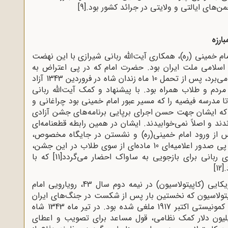
ن‌های ایالتی و ولایتی در جرائد کشور بود.
[9]
خمینی (ره)، همکاری آیت‌الله ربانی شیرازی با این نهضت
 اسلامی ملت ایران بود. حضرت امام که در پی اعتراض به
رفراندوم فرمایشی شاه در زندان ستمشاهی به سر می‌برد، پس از تحمل 10 ماه زندان شاه در فروردین 1343 آزاد
ردم و طلاب همراه بود. با پیشنهاد و کمک آیت‌الله ربانی
تا مدرسه فیضیه را که مسیر عبور امام خمینی بود چراغانی و
ند که ایشان جهت حسن اجرای برپایی برنامه‌های جشن آزادی
ند و اصلاً نمی‌خوابیدند. ایشان در همین رابطه قطعنامه‌ای
پس از ورود امام خمینی(ره) و نشستن در جایگاه مخصوص،
در پی صدور اعلامیه‌ای 10 ماده‌ای از سوی طلاب در این جشن،
ی ربانی برای بازجویی به ساواک احضار می‌گردد
[11]
که با
.
[12]
با تصویب لایحه‌ مصونیت قضایی نظامیان آمریکایی (کاپیتولاسیون) در نیمه‌ دوم سال 43، رویارویی امام
پیتولاسیون که نخستین بار پس از شکست در جنگ‌های ایران
و روسیه به ایران تحمیل شده بود، پس از انقلاب کمونیستی اکتبر 1917 ملغی شده بود. در تیر ماه 1343 شاه
به آمریکا نمود و به منظور دریافت 200 میلیون دلار کمک نظامی، قول مساعد برای تصویب و اعطای