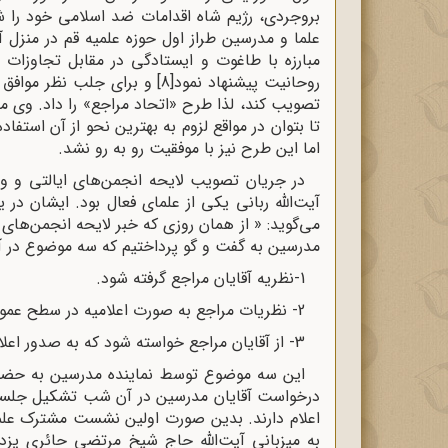
بروجردی، رژیم شاه اقدامات ضد اسلامی خود را ش
علما و مدرسین طراز اول حوزه علمیه قم در منزل 
مبارزه با طاغوت و ایستادگی در مقابل تجاوزات 
روحانیت پیشنهاد نمود
[8]
و برای جلب نظر موافق آ
تصویب کند، لذا طرح «اتحاد مراجع» را داد. وی 
تا بتوان در مواقع لزوم به بهترین نحو از آن استف
اما این طرح نیز با موفقیت رو به رو نشد.
آیت‌الله ربانی یکی از علمای فعال بود. ایشان د
می‌گوید: « از همان روزی که خبر لایحه انجمن‌های
مدرسین به گفت‌ و گو پرداختیم که سه موضوع در 
1-نظریه آقایان مراجع گرفته شود.
2- نظریات مراجع به صورت اعلامیه‌ در سطح عمومی منتشر شود.
3- از آقایان مراجع خواسته شود که به صدور اعلامیه‌ای در این باره مبادرت ورزند.
این سه موضوع توسط نماینده مدرسین به حضور 
درخواست آقایان مدرسین در آن شب تشکیل جلسه داد
اعلام دارند. بدین صورت اولین نشست مشترک علما
به میزبانی آیت‌الله حاج شیخ مرتضی حائری یز