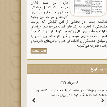
دارد. این سند نشان
می‌دهد که تمایل چندانی
به این کار حتی در میان
کارمندان دولت نیز وجود
داشته است. در بخشی از این گزارش که روایت
ضحکی از احترام به رضاخان است می‌خوانیم: «رؤسای
دارات و مأمورین عالی رتبه نیز گویا عار دارند که چند
دم از صف خارج شوند و گل نثار کنند این عمل به
سیله‌ی خدمتگزاران ادارات آن هم با لباس‌های نامرتب و
ننده صورت می‌گیرد.»
ادامه مطلب
قویم تاریخ
18 مرداد 1333
سیاری از رجال روحانی و سیاسی کشور در نامه‌ای برای
ؤسای مجلسین، خشم خود را از پرداخت غرامت به
نگلیس اعلام کردند.