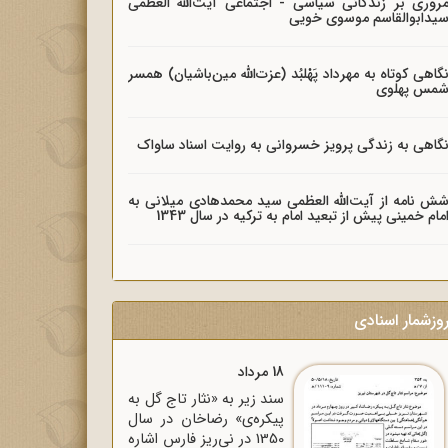
روری بر زندگانی سیاسی - اجتماعی آیت‌الله العظمی
یدابوالقاسم موسوی خویی
گاهی کوتاه به مهرداد پَهْلبُد (عزت‌الله مین‌باشیان) همسر
مس پهلوی
گاهی به زندگی پرویز خسروانی به روایت اسناد ساواک
ش نامه از آیت‌الله العظمی سید محمدهادی میلانی به
مام خمینی پیش از تبعید امام به ترکیه در سال 1343
وزشمار اسنادی
18 مرداد
سند زیر به «نثار تاج گل به
پیکره‌ی» رضاخان در سال
1350 در نی‌ریز فارس اشاره