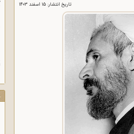
م
تاریخ انتشار: 15 اسفند 1403
س
ن
ش
ن
ش
ا
ر