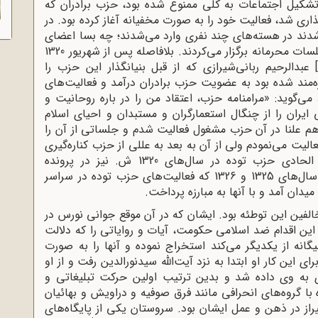
حزاب و تشکیل اجتماعات به کلی ممنوع شده بود، حزب برادران که
اری شد، فعالیت خود را به صورت مخفیانه آغاز کرده بود. در
دند در هسته‌های چند نفری وارد می‌شدند؛ چه بسا اعضای
یک گروه، افراد گروه‌های دیگر را نمی‌شناختند و جلسات محرمانه برگزار می‌کردند. بلافاصله پس از شهریور 1320
عبدالرحیم ربانی‌شیرازی که از قبل بنیانگذار این حزب را
مند شده بود به عضویت حزب برادران درآمد و فعالیت‌های
‌گوید: «مرامنامه‌ حزب، اعتقاد من را در باره‌ روحانیت و
ایران را از چنگال استعمارگران و مستبدان و احیای اسلام
هم علنا در آن حزب مشغول فعالیت شدم و جلساتی از آن را
1 تقریبا در آن حزب فعالیت می‌نمودم ولی از آن به بعد به عللی از حزب کناره‌گیری
مبارزات سرسختانه ایشان با تبلیغات الحادی حزب توده در سال‌های 1320 ش. نیز در پرونده
فعالیت‌های سیاسی ایشان به چشم می‌خورد. در سال‌های 1325 و 1326 که فعالیت‌های حزب توده در سراسر
 میدان آمد و با آنها به مبارزه پرداخت.
الفین این توطئه بود. ایشان که در آن موقع جوانی نورس در
ارزه با این اقدام ضد اسلامی حکومت، آیات و روایاتی را که دلالت
نه از یکدیگر می‌کند استخراج نموده و آنها را به صورت
ی این کار او ابتدا به نزد آیت‌الله سیدنورالدین رفت و از او
ای به وی داده شد و بدین ترتیب اولین حرکت تبلیغاتی و
 با گروه‌های انحرافی مانند فرق صوفیه و دراویش و بهائیان
یراز در ذهن و عمل ایشان بود. سروستان یکی از پایگاه‌های