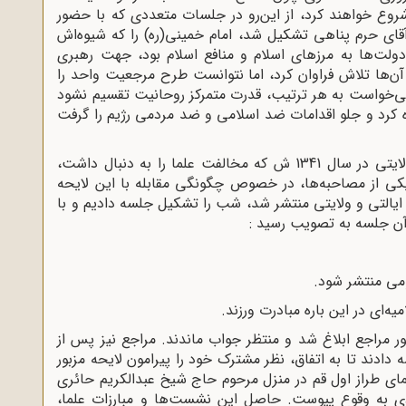
روع خواهند کرد، از این‌رو در جلسات متعددی که با حضور
آقای حرم پناهی تشکیل شد، امام خمینی(ره) را که شیوه‌اش
دولت‌ها به مرزهای اسلام و منافع اسلام بود، جهت رهبری
ن‌ها تلاش فراوان کرد، اما نتوانست طرح مرجعیت واحد را
می‌خواست به هر ترتیب، قدرت متمرکز روحانیت تقسیم نشود
اده کرد و جلو اقدامات ضد اسلامی و ضد مردمی رژیم را گرفت
در جریان تصویب لایحه انجمن‌های ایالتی و ولایتی در سال 1341 ش که مخالفت علما را به دنبال داشت،
ر یکی از مصاحبه‌ها، در خصوص چگونگی مقابله با این لایحه
 ایالتی و ولایتی منتشر شد، شب را تشکیل جلسه دادیم و با
آن جلسه به تصویب رسید :
مراجع ابلاغ شد و منتظر جواب ماندند. مراجع نیز پس از
ند تا به اتفاق، نظر مشترک خود را پیرامون لایحه مزبور
ی طراز اول قم در منزل مرحوم حاج شیخ عبدالکریم حائری
دی به وقوع پیوست. حاصل این نشست‌ها و مبارزات علما،