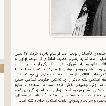
ن
م
ا
ق
و
ز
در جریان انقلاب اسلامی ایران گروه‌ها و افراد متعددی تأثیرگذار بودند. بعد از قیام پانزده خرداد 42 نقش
ارزی بود که به رهبری حضرت امام(ره) تا نتیجه نهایی و
الله عبدالرحیم ربانی‌شیرازی بدون شک یکی از نخستین یاران
ت
صدیق و خستگی‌ناپذیر امام در مبارزه با رژیم پهلوی بود. ایشان دوره‌ای طولانی از سال 42 تا 57 را شجاعانه با
یک روحانی انقلابی از جنس روحانیت مترقی‌ای بود که نقش
ه اسلامی بلکه بالاتر از آن، تشکیل حکومت اسلامی مبتنی
ه به روش توصیفی تلاش کرده‌ است با استفاده از منابع
ب
فعالیت‌های ایشان موجود است، زوایای مختلف زندگی این فقیه
ر
های تحقیق به وضوح نشان می‌دهند که آیت‌الله ربانی‌شیرازی
ا
می و سرانجام پیروزی انقلاب اسلامی ایران داشته ‌است.