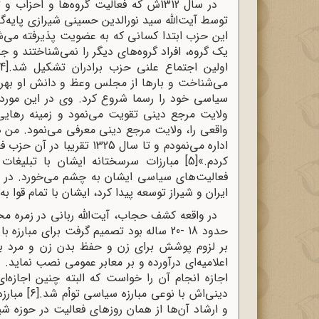
در سال 1312ش که فعالیت گروه‌ها و ا
توسط آیت‌الله سید نورالدین حسینی شیرازی پایه‌گذ
این حزب ابتدا کسانی که به عضویت پذیرفته می‌ش
اولین اجتماع علنی حزب برادران تشکیل شد.
[4]
می‌شناخت و بارها از مجلس وعظ و دانش او بهره‌
سیاسی خود را رسما شروع کرد. وی در این مورد می
ولایت مرجع دینی تقویت می‌نمود و زمینه‌ رهایی 
واقعی را، ولایت مرجع دینی معرفی می‌نمود. من 
اداره می‌نمودم و تا سال 325
کردم.»
[5]
ایران و شیراز توسعه پیدا کرد، ایشان با تمام قوا به
در واقعه کشف حجاب، آیت‌الله ربانی در زمره مخ
حدود 18 -20 ساله بود تصمیم گرفت برای مب
بر لزوم پوشش برای زن و حفظ بدن زن و مرد بیگا
اعلامیه‌ای درآورده و بر معابر عمومی نصب نماید. برا
اجازه انجام آن را خواست که البته چنین اجازه‌
دینی‌اش با نوعی مبارزه سیاسی توأم شد.
[6]
مبارزه
و ارشاد آن‌ها از همان روزهای فعالیت در حوزه ش