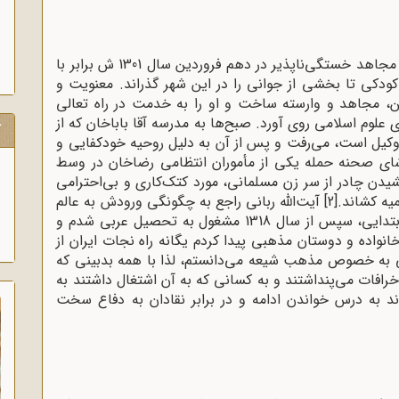
آیت‌الله عبدالرحیم ربانی‌شیرازی، مبارز برجسته و مجاهد خستگی‌ناپذیر در دهم فروردین سال 1301 ش برابر با
ودکی‌ تا بخشی‌ از جوانی‌ را در این‌ شهر گذراند. معنویت‌ و
ن‌، مجاهد و وارسته‌ ساخت و او را به‌ خدمت‌ در راه‌ تعالی‌
رد. در 12 سالگی‌ به‌ فراگیری‌ علوم‌ اسلامی‌ روی‌ آورد. صبح‌ها به‌ مدرسه‌ آقا باباخان‌ که‌ از
ک
ل است،‌ می‌رفت‌ و پس‌ از آن‌ به‌ دلیل‌ روحیه‌ خودکفایی‌ و
 تماشای صحنه حمله یکی از مأموران انتظامی رضاخان در وسط
شیدن چادر از سر زن مسلمانی، مورد کتک‌کاری و بی‌احترامی
یه ‌کشاند.
[2]
آیت‌الله ربانی راجع به چگونگی ورودش به عالم
طلبگی می‌فرمایند: «در شیراز مشغول به تحصیل ابتدایی، سپس از سال 1318 مشغول به تحصیل عربی شدم و
نواده و دوستان مذهبی پیدا کردم یگانه راه نجات ایران از
ی به خصوص مذهب شیعه می‌دانستم، لذا با همه‌ بدبینی که
خرافات می‌پنداشتند و به کسانی که به آن اشتغال داشتند به
ند به درس خواندن ادامه و در برابر نقادان به دفاع سخت