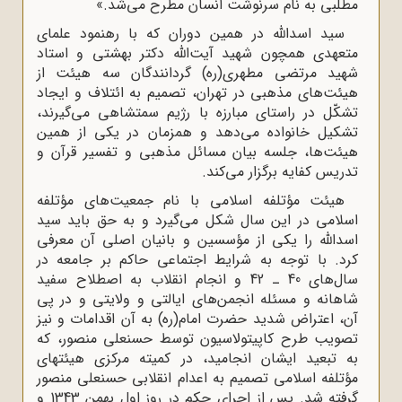
مطلبى به نام سرنوشت انسان مطرح مى‌شد.»
سید اسدالله در همین دوران که با رهنمود علماى
متعهدى همچون شهید آیت‌اللّه‌ دکتر بهشتى و استاد
شهید مرتضى مطهرى(ره) گردانندگان سه هیئت از
هیئت‌هاى مذهبى در تهران، تصمیم به ائتلاف و ایجاد
تشکّل در راستاى مبارزه با رژیم سمتشاهى مى‌گیرند،
تشکیل خانواده مى‌دهد و همزمان در یکى از همین
هیئت‌ها، جلسه بیان مسائل مذهبى و تفسیر قرآن و
تدریس کفایه برگزار می‌کند.
هیئت مؤتلفه اسلامى با نام جمعیت‌هاى مؤتلفه
اسلامى در این سال شکل مى‌گیرد و به حق باید سید
اسداللّه‌ را یکى از مؤسسین و بانیان اصلى آن معرفى
کرد. با توجه به شرایط اجتماعى حاکم بر جامعه در
سال‌هاى 40 ـ 42 و انجام انقلاب به اصطلاح سفید
شاهانه و مسئله انجمن‌هاى ایالتى و ولایتى و در پی
آن، اعتراض شدید حضرت امام(ره) به آن اقدامات و نیز
تصویب طرح کاپیتولاسیون توسط حسنعلى منصور، که
به تبعید ایشان انجامید، در کمیته مرکزى هیئتهاى
مؤتلفه اسلامى تصمیم به اعدام انقلابى حسنعلى منصور
گرفته شد. پس از اجرای حکم در روز اول بهمن 1343 و