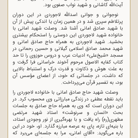
آیت‌اللّه‌ کاشانى و شهید نواب صفوى بود.
نوجوانى و جوانى اسداللّه‌ لاجوردى در این دوران
پرتلاطم سپرى شد و در همین زمان یا اندکی پیش از آن
با شهید صادق امانی آشنا شد. وصلت شهید امانی با
خانواده شهید لاجوردی این دوستی را استحکام بیشتری
بخشید. شهید لاجوردى به همراه حاج صادق امانى و
شهید محمد صادق اسلامى گیلانى و حسین رحمانى در
مسجد «شیخ‌على» ادبیات عرب و دروس حوزوی را تا حد
کتاب کفایه الاصول مرحوم آخوند خراسانی فرا گرفت و
به علت هوش و ذکاوت و قدرت درک و استنباط بالایى
که داشت، در جلساتى که خود، از اعضاى مؤسس آن
بود، به تفسیر قرآن مى‌پرداخت.
وصلت شهید حاج صادق امانى با خانواده لاجوردى را
باید نقطه عطفى در زندگى مبارزاتى وى محسوب کرد. در
این دوران است که وى به همراه حاج صادق به جلسات
بحث «انسان و سرنوشت» استاد شهید مرتضى
مطهرى(ره) راه یافت و با بهره‌گیرى از نور وجودى استاد،
با بنیه‌اى تازه، پاى به عرصه مبارزه گذارد. او، خود در این
باره مى‌گوید: «آقاى امانى، مرا به جلسه‌اى مى‌برد که