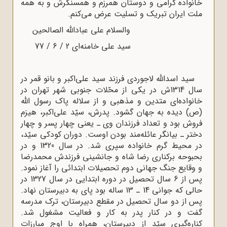
خانواده گرامى و دوستان همرزم و همسنگرش و به همه
ملت ایران تبریک و تسلیت عرض مى‌کنم.
والسلام على عباداللّه‌ الصالحین
سید على خامنه‌اى 2 / 6 / 77
سید اسدالله لاجوردی فرزند سید علی‌اکبر و بانو قمر در
سال 1314ش در یکى از محّلات جنوبى شهر تهران در
خانواده‌اى متدین و مذهبى و از سلاله پاک رسول اللّه‌
(ص) دیده به جهان گشود. پدرش، سیّد على‌اکبر، هیزم
فروش بود و تعداد فرزندان وى ـ یعنى چهار پسر و چهار
دختر ـ بیانگر عائله‌مند بودن اوست. دوران کودکى سیّد،
در محیط گرم خانواده سپرى ‌شد. در سال 1320 و در
بحبوحه برکناری رضا شاه و جانشینی فرزندش محمدرضا
و وقایع جنگ جهانی دوم تحصیلات ابتدائی را آغاز نمود.
پس از 6 سال تحصیل در دوره ابتدایى در سال 1327 در
حالى که جوانى 14 ـ 13 ساله بود پاى به دبیرستان نهاد.
پس از دو سال تحصیل در مقطع دبیرستان، ترک مدرسه
گفت و در کنار پدر به کار و فعالیت مشغول شد.
کناره‌گیرى سیّد از دبیرستان، همراه با اوج مبارزات