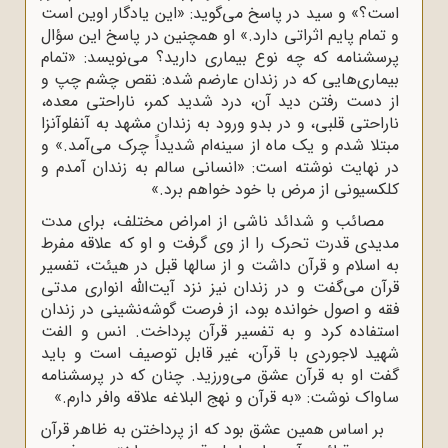
است؟» و سید در پاسخ می‌گوید: «این یادگار اوین است
و تمام پایم اثراتى دارد.» او همچنین در پاسخ این سؤال
پرسشنامه که چه نوع بیمارى دارید؟ مى‌نویسد: «تمام
بیمارى‌هایى که در زندان عارضم شده: نقص چشم چپ و
از دست رفتن دید آن، درد شدید کمر، ناراحتى معده،
ناراحتى قلبى، و در بدو ورود به زندان مشهد به آنفلوآنزا
مبتلا شدم و یک ماه از سینه‌ام شدیداً چرک مى‌آمد.» و
در نهایت نوشته است: «انسانى سالم به زندان آمدم و
کلکسیونى از مرض با خود خواهم برد.»
مصائب و شدائد ناشى از امراض مختلف، براى مدت
مدیدى قدرت تحرک را از وى گرفت و او که علاقه مفرط
به اسلام و قرآن داشت و از سالها قبل در هیئت، تفسیر
قرآن مى‌گفت و در زندان نیز نزد آیت‌اللّه‌ انوارى مدتى
فقه و اصول خوانده بود، از فرصت گوشه‌نشینى در زندان
استفاده کرد و به تفسیر قرآن پرداخت. انس و الفت
شهید لاجوردى با قرآن، غیر قابل توصیف است و باید
گفت او به قرآن عشق مى‌ورزید. چنان که در پرسشنامه
ساواک نوشت: «به قرآن و نهج البلاغه علاقه وافر دارم.»
بر اساس همین عشق بود که از پرداختن به ظاهر قرآن