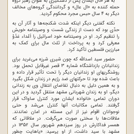
به هر حال ایشان پس از دستگیرى به عنوان رهبر گروه
حمله کننده به «ال عال» و گردانندگى گروه‌هاى مخالف
دیگر به 4 سال حبس مجرد محکوم گردید.
نکته گفتنی دیگر اینکه شدت شکنجه‌ها و آثار آن به
حدّى بود که دست از زندگى شست و وصیتنامه خویش
را تنظیم کرد. او در وصیتنامه خود اسرائیل را اَعْداء عَدُوْ
معرفى کرد و به پرداخت از ثلث مال براى کمک به
مبارزین فلسطین تأکید کرد.
حضور سید اسداللّه‌ که چون شیرى شرزه مى‌غرید براى
زندانبانان بازداشتگاه شماره 3 قصر غیرقابل تحمل بود.
روشنگریهاى او زندانیان دیگر را تحت تأثیر قرار داده و
باعث شده بود تا حرکتهاى ضد رژیم در زندان شکل بگیرد
و به همین دلیل به دنبال تقاضاى انتقال وى به زندانى
دیگر، او به زندان شهربانى مشهد منتقل گردید و در این
دوران تمامى خانواده ایشان مورد کنترل ساواک قرار
گرفتند. تمامى مکاتبات آنها کنترل می‌شد و حتى
نوجوانان اقوام نیز از این مسئله در امان نماندند.
ملاقات‌ها با سختى صورت مى‌گرفت. در ملاقاتى که
همسر فداکارش در روز سیزدهم شهریور سال 1352 در
مشهد با سید داشت، از او ‌پرسید: «پاهایت چطور