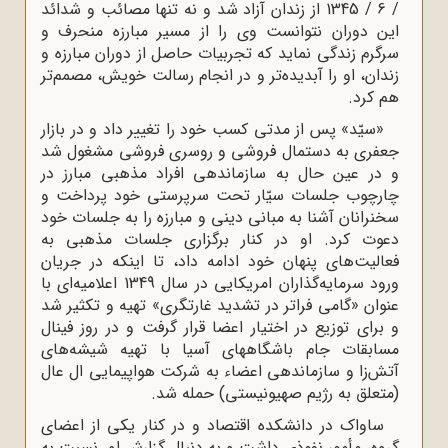
/ 6 / 1345 از زندان آزاد شد و نه تنها مصائب و شدائد
این دوران نتوانست وی را از مسیر مبارزه منحرف و
سرگرم زندگى نماید که تجربیات حاصل از دوران مبارزه و
زندان، او را آبدیده‌تر و در انجام رسالت خویش، مصمم‌تر
هم کرد.
«سیّد» پس از مدتى کسب خود را تغییر داد و در بازار
جعفرى به دستمال فروشى و روسرى فروشى مشغول شد
و در عین حال به سازماندهى افراد مذهبى مبارز در
چارچوب جلسات سیّار تحت سرپرستى خود پرداخت و
سخنرانان آشنا به مبانى دینى و مبارزه را به جلسات خود
دعوت کرد. او در کنار برگزارى جلسات مذهبى به
فعالیت‌هاى پنهان خود ادامه داد، تا اینکه در جریان
ورود سرمایه‌گذاران امریکایى در سال 1349 اعلامیه‌اى با
عنوان «گامى فراتر در تشدید غارتگرى» تهیه و تکثیر شد
و براى توزیع در اختیار اعضا قرار گرفت و در روز فینال
مسابقات جام باشگاههاى آسیا با تهیه شیشه‌هاى
آتش‌زا و سازماندهى اعضاء به شرکت هواپیمایى ال عال
(متعلق به رژیم صهیونیستی) حمله شد.
ساواک در دانشکده اقتصاد و در کنار یکى از اعضاى
گروه، مأمور نفوذى داشت و به دنبال گزارش او، نسبت به