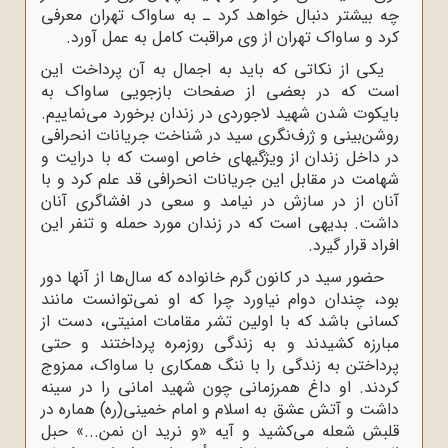
چه بیشتر دنبال خواهد کرد ـ به ساواک تهران معرفى
کرد و ساواک تهران از وى مراقبت کامل به عمل آورد.
یکى از نکاتى که باید به اجمال به آن پرداخت این
است که در بعضى از صفحات بازجویى ساواک به
بایکوت شدن شهید لاجوردى در زندان برخورد مى‌نماییم.
روشن‌بینى و ژرف‌نگرى سید در شناخت جریانات انحرافى
در داخل زندان از ویژگیهاى خاص اوست که با درایت و
شهامت در مقابل این جریانات انحرافى قد علم کرد و با
آنان از در سازش در نیامد و سعى در افشاگرى آنان
داشت. بدیهى است که در زندان مورد حمله و تنفر این
افراد قرار گیرد.
حضور سید در کانون گرم خانواده که سال‌ها از آنها دور
بود، چندان دوام نیاورد چرا که او نمى‌توانست مانند
کسانی باشد که با اولین تشر مقامات امنیتى، دست از
مبارزه کشیدند و به زندگى روزمره پرداختند و حتى
پرداختن به زندگى را با ننگ همکارى با ساواک، ممزوج
کردند. او داغ همرزمانى چون شهید امانى را در سینه
داشت و آتش عشق به اسلام و امام خمینى(ره) هماره در
قلبش شعله مى‌کشید و آیه «و نرید ان نمن...» حبل