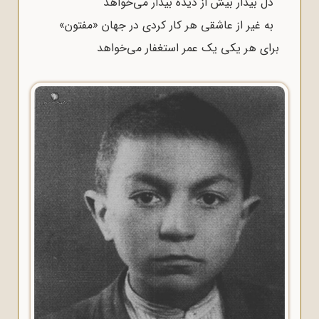
دل بیدار بیش از دیده بیدار مى‌خواهد
به غیر از عاشقى هر کار کردى در جهان «مفتون»
براى هر یکى یک عمر استغفار مى‌خواهد