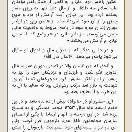
المتین راهش بود. دنیا را به تأسى از جدش امیر مؤمنان
علیه‌السلام سه طلاقه و از مال دنیا تنها به روزى مقدر
بسنده کرده بود. بى نیازى آیت آرامش او بود و هیچ
چیزى را از آن خود نمى‌دانست. از همین روی در اواخر
دوران زندان دوره سوم در پاسخ مربوط به وضعیت مالى
چنین مى‌نویسد: «از نظر مالى در هر وضع که باشم بى
نیازی‌ام آرامش مى‌بخشد.»
و در جایى دیگر که از میزان مال و اموال او سؤال
مى‌شود پاسخ می‌دهد : «المال مال اللّه‌»
و اَلحق که این انسان والا در تمامى دوران عمر به مال
اندوزى فکر نکرد و فرزندان و نزدیکان خود را نیز به
پرهیز از این تفکر سفارش کرد. دوچرخه‌اى که با آن روز
شهادت به بازار آمد مرکب رهوارش بود که سالها با آن به
این طرف و آن طرف رفته بود.
آرى حضور او در خانواده بیش از ده ماه نشد و در روز
هفتم اسفند ماه سال 1353 مجدد دستگیر و به مسلخ
برده شد. در این مرحله به اتهام ارتباط با یکی از اعضای
سازمان مجاهدین خلق مورد بازجویى قرار گرفت ولى
این بار نیز با پاسخهاى خود عصبانیت بازجویان را بیش