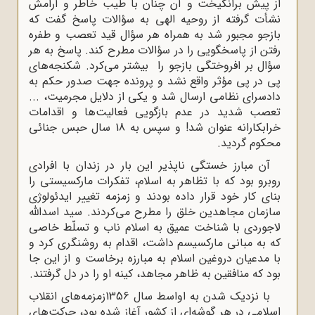
از پیش برانگیخت و آن چنان با طیب خاطر و آرامش
نشأت گرفته از روحیه الهى به سؤالات پاسخ گفت که
بازجو مجبور شد به همراه هر سؤال قید تعصب و طفره
رفتن از پاسخگویى را در سؤالات مطرح کند. پاسخ به هر
سؤال بر افروختگى بازجو را بیشتر مى‌کرد. شکنجه‌هاى
پى در پى مؤثر واقع نشد و پرونده جهت صدور حکم به
دادسراى نظامى ارسال شد و یکى از دلایل مجرمیت، ...
تعصب شدید در عدم بازگویى فعالیت‌ها و اقدامات
خرابکارانه عنوان شد! و سپس به 18 سال حبس جنائى
محکوم گردید.
آن مبارز خستگی ناپذیر این بار در زندان با افرادى
روبرو بود که با تظاهر به اسلام، تفکرات مارکسیستى را
بناى کار خود قرار داده بودند و زمزمه تغییر ایدئولوژى
سازمان مجاهدین خلق را مطرح مى‌کردند. سید اسداللّه‌
لاجوردى با شناخت عمیق به اسلام ناب و تسلّط خاصى
که به مبانى مارکسیسم داشت، اقدام به روشنگرى کرد و
با مدعیان دروغین اسلام به مبارزه برخاست و از این جا
بود که منافقین به ظاهر مجاهد، کینه او را در دل گرفتند.
با نزدیک شدن به اواسط سال 1356زمزمه‌هاى انقلاب
اسلامى در هر گوشه‌ای از کشور آغاز شده بود، حرکت‌هاى