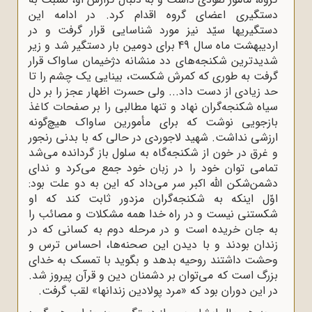
دستگیرى اعضاى گروه اقدام کرد. در ادامه این
دستگیریها سیّد نیز مورد شناسایى قرار گرفت و در
اردیبهشت ماه سال 49 براى دومین بار دستگیر شد و زیر
شدیدترین شکنجه‌هاى دد منشانه دژخیمان ساواک قرار
گرفت به طوری که کمرش شکست، بینایى یک چشم را تا
حد زیادى از دست داد... ولى حسرت اظهار عجز را بر دل
سیاه شکنجه‌گران نهاد و تنها مطالبى را بر صفحات کاغذ
بازجویى نوشت که براى مأمورین ساواک هیچ‌گونه
ارزشى نداشت. شهید لاجوردی در حالى که با بدنى رنجور
و غرق در خون از شکنجه‌گاه به سلول باز گردانده مى‌شد
تمامى توان خود را در زبان خود جمع مى‌کرد و نداى
دشمن‌شکن اللّه‌ اکبر سر مى‌داد که این به دو علت بود:
اوّل اینکه به شکنجه‌گران مزدور ثابت کند که او
شکستنى نیست و در راه خدا همه مشکلات و مصائب را
به جان خریده است و در مرحله دوم به کسانى که در
زندان بودند و با دیدن این صحنه‌ها، احساس ترس و
وحشت داشتند روحیه بدهد و بگوید با تمسک به خداى
بزرگ است که مى‌توان بر دشمنان دین و قرآن پیروز شد.
در این دوران بود که «مرد پولادین زندانها» لقب گرفت.