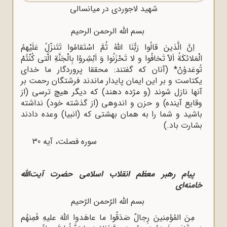
شهید لاجوردی در میانسالی
بسم اللّه‌ الرحمن الرحیم
اِنَّ الَّذینَ قالُوا رَبُّنَا اللّهُ‌ ثُمَّ اسْتَقامُوا تَتَنزّلُ عَلَیْهمُ
الْمَلائکَةُ اَلاّ تَخافُوا و لا تَحْزَنُوا وَ اَبْشِروُا بِالْجَنَّةِ الَّتى کُنْتُمْ
تُوعَدوُنْ* (آنان که گفتند: محققا پروردگار ما خدای
یکتاست و بر این ایمان پایدار ماندند فرشتگان رحمت بر
آنها نازل شوند (و مژده دهند) که دیگر هیچ ترسی (از
وقایع آینده) و حزن و اندوهی (از گذشته خود) نداشته
باشید و شما را به همان بهشتی که (انبیا) وعده دادند
بشارت باد.)
سوره فصلت، آیه 30
پیام رهبر معظم انقلاب اسلامى حضرت آیت‌اللّه‌
خامنه‌اى
بسم اللّه‌ الرّحمن الرّحیم
مِنَ المُؤمِنینَ رِجالٌ صَدَقُوا ما عاهَدوا اللّهَ‌ علیهِ فَمِنهُم