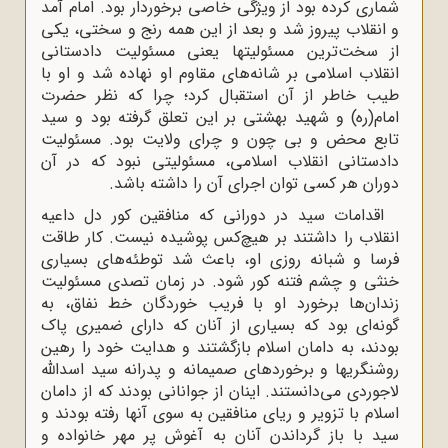
شمارى کرده بود از ویژگى خاصى برخوردار بود. امام آمد
و انقلاب پیروز شد و بعد از این همه رنج و سختى، یکى
از سخت‌ترین مسئولیتها یعنی مسئولیت دادستانی
انقلاب اسلامی بر شانه‌هاى مقاوم او نهاده شد و او با
طیب خاطر از آن استقبال کرد؛ چرا که نظر حضرت
امام(ره) و شهید بهشتى بر این تعلق گرفته بود و سید
تابع محض و بى چون و چراى ولایت بود. مسئولیت
دادستانى انقلاب اسلامى، مسئولیتى نبود که در آن
دوران هر کسى توان اجراى آن را داشته باشد.
اقدامات سید در دورانى که منافقین کور دل داعیه
انقلاب را داشتند بر هیچ‌کس پوشیده نیست. کار طاقت
فرسا و شبانه روزى او، باعث شد توطئه‌های بسیاری
خنثى و چشم فتنه کور شود. در زمان تصدى مسئولیت
زندان‌ها برخورد او با فریب خوردگان خط نفاق، به
گونه‌اى بود که بسیارى از آنان که داراى ضمیرى پاک
بودند، به دامان اسلام بازگشتند و هدایت خود را رهین
روشنگریها و برخوردهاى صمیمانه و پدرانه سید اسداللّه‌
لاجوردى مى‌دانستند. اینان از جوانانى بودند که از دامان
اسلام با تزویر و ریای منافقین به سوی آنها رفته بودند و
سید با باز گرداندن آنان به آغوش پر مهر خانواده و