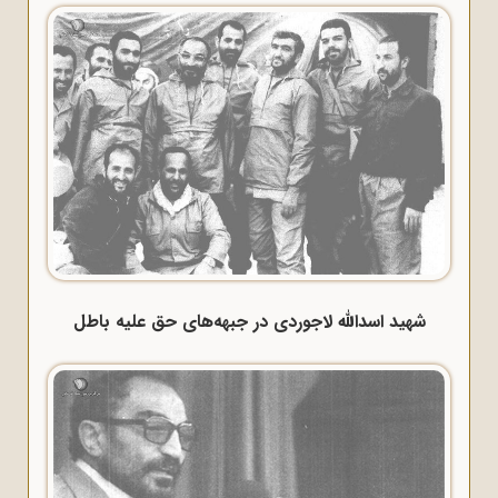
شهید اسدالله لاجوردی در جبهه‌های حق علیه باطل