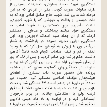
دستگیری شهید محمد بخارائی، تحقیقات وسیعی از
طرف ساواک صورت گرفت. یکى از افرادى که در این
مرحله شناسایى شد، شهید حاج صادق امانى بود که به
علت دوستى و رفاقت و خویشى که با شهید لاجوردى
داشت مأمورین براى دست‌یابى به شهید امانى به
دستگیرى افراد مرتبط پرداختند و عده‌ای را دستگیر
کردند که از آن جمله سید اسداللّه‌ لاجوردى بود. این
دستگیرى اولین تجربه «سید» در بازداشت به شمار
مى‌آمد. وى با زیرکى به گونه‌اى عمل کرد که با وجود
اینکه از کم و کیف اقدامات انجام شده کاملاً آگاهى
داشت، حکم برائت وى صادر گردید و پس از 18ـ 17 روز
از زندان شهربانى آزاد شد. ولی این آزادی کوتاه بود و
ساواک در دستگیریهاى گسترده بعدی که در حاشیه
پرونده قتل منصور صورت داد، بسیارى از اعضاى
هیئت‌هاى مؤتلفه اسلامى دستگیر کرد. «سید» نیز
مجدداً در تاریخ دوازدهم اسفند 43 دستگیر شد و تحت
بازجوییهاى شدید، همراه با شکنجه‌هاى طاقت فرسا قرار
گرفت ولى با استقامتى جانانه، در برابر بازجویان
ایستادگى کرد و در نهایت به 18 ماه حبس تأدیبى
محکوم شد و پس از گذراندن دوره محکومیت در تاریخ 2