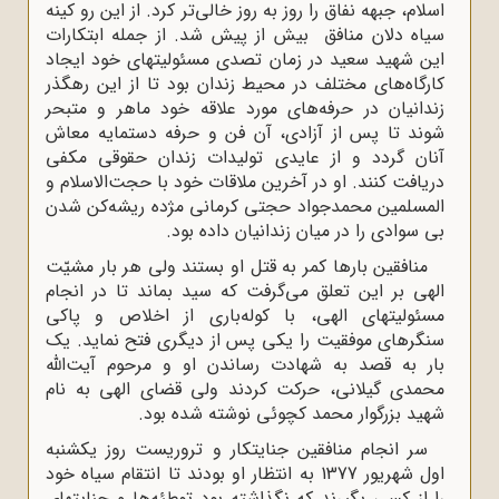
اسلام، جبهه نفاق را روز به روز خالى‌تر کرد. از این رو کینه
سیاه دلان منافق بیش از پیش شد. از جمله ابتکارات
این شهید سعید در زمان تصدى مسئولیتهاى خود ایجاد
کارگاه‌هاى مختلف در محیط زندان بود تا از این رهگذر
زندانیان در حرفه‌هاى مورد علاقه خود ماهر و متبحر
شوند تا پس از آزادى، آن فن و حرفه دستمایه معاش
آنان گردد و از عایدى تولیدات زندان حقوقى مکفى
دریافت کنند. او در آخرین ملاقات خود با حجت‌‌الاسلام و
المسلمین محمدجواد حجتى کرمانى مژده ریشه‌کن شدن
بى سوادى را در میان زندانیان داده بود.
منافقین بارها کمر به قتل او بستند ولى هر بار مشیّت
الهى بر این تعلق مى‌گرفت که سید بماند تا در انجام
مسئولیتهاى الهى، با کوله‌بارى از اخلاص و پاکى
سنگرهاى موفقیت را یکى پس از دیگرى فتح نماید. یک
بار به قصد به شهادت رساندن او و مرحوم آیت‌الله
محمدی گیلانی، حرکت کردند ولى قضای الهی به نام
شهید بزرگوار محمد کچوئى نوشته شده بود.
سر انجام منافقین جنایتکار و تروریست روز یکشنبه
اول شهریور 1377 به انتظار او بودند تا انتقام سیاه خود
را از کسی بگیرند که نگذاشته بود توطئه‌ها و جنایتهای