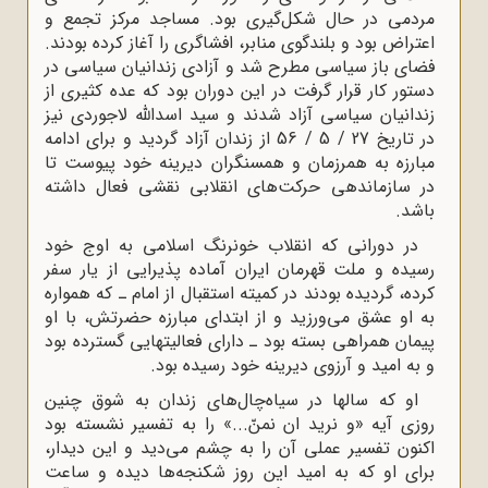
مردمى در حال شکل‌گیرى بود. مساجد مرکز تجمع و
اعتراض بود و بلندگوى منابر، افشاگرى را آغاز کرده بودند.
فضاى باز سیاسى مطرح شد و آزادى زندانیان سیاسى در
دستور کار قرار گرفت در این دوران بود که عده کثیرى از
زندانیان سیاسى آزاد شدند و سید اسداللّه‌ لاجوردى نیز
در تاریخ 27 / 5 / 56 از زندان آزاد گردید و براى ادامه
مبارزه به همرزمان و همسنگران دیرینه خود پیوست تا
در سازماندهى حرکت‌هاى انقلابى نقشى فعال داشته
باشد.
در دورانى که انقلاب خونرنگ اسلامى به اوج خود
رسیده و ملت قهرمان ایران آماده پذیرایى از یار سفر
کرده، گردیده بودند در کمیته استقبال از امام ـ که همواره
به او عشق مى‌ورزید و از ابتداى مبارزه حضرتش، با او
پیمان همراهى بسته بود ـ داراى فعالیتهایى گسترده بود
و به امید و آرزوى دیرینه خود رسیده بود.
او که سالها در سیاه‌چال‌هاى زندان به شوق چنین
روزى آیه «و نرید ان نمنّ...» را به تفسیر نشسته بود
اکنون تفسیر عملى آن را به چشم مى‌دید و این دیدار،
براى او که به امید این روز شکنجه‌ها دیده و ساعت