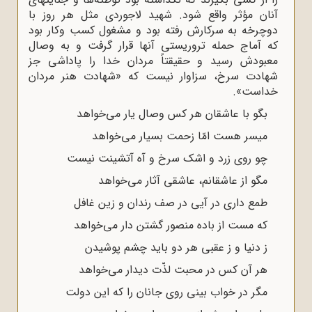
آنان مؤثر واقع شود. شهید لاجوردی مثل هر روز با
دوچرخه به سرکارش رفته بود و مشغول کسب وکار بود
که آماج حمله تروریستی آنها قرار گرفت و به وصال
معبودش رسید و حقیقتاً مردان خدا را پاداشی جز
شهادت سرخ، سزاوار نیست که «شهادت هنر مردان
خداست».
بگو با عاشقان هر کس وصال یار مى‌خواهد
میسر هست امّا زحمت بسیار مى‌خواهد
چو روى زرد و اشک سرخ و آه آتشینت نیست
مگو از عاشقانم، عاشقى آثار مى‌خواهد
طمع دارى در آیى در صف رندان و زین غافل
که مست از باده منصور گشتن دار مى‌خواهد
ز دنیا و ز عقبى هر دو باید چشم پوشیدن
هر آن کس در محبت لذّت دیدار مى‌خواهد
مگر در خواب بینى روى جانان را که این دولت