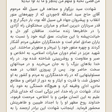
مَن قَضَى نَحبَهُ وَ مِنهُم مَن یَّنتَظِرُ وَ ما بَدَّ‌ لُوا تَبدیلاً
شهادت سید بزرگوار و مجاهد فى سبیل اللّه‌ مرحوم
آقاى حاج سید اسداللّه‌ لاجوردى که از چهره‌هاى منور
انقلاب و پیشروان جهاد فى سبیل اللّه‌ بود، بار دیگر ارج و
قدر سربازان دیرین اسلام و مبارزان سختکوش راه آزادى
را در خاطره‌ها زنده ساخت. منافقان کور دل و
خیانت‌پیشه با این جنایت، عمق کینه خود را نسبت به
یاران صادق امام امت و خدمتگزاران حقیقى مردم آشکار
کردند و چهره منفور خود را تیره‌تر و منفورتر ساختند. این
شهید عزیز در تمام دوران مبارزات اسلامى، به اخلاص و
صبر و مقاومت و روشن‌بینى شناخته شده بود. در راه
خدا بلاهاى بزرگ را به جان مى‌خرید و در میدانهاى
سخت حاضر بود. پس از پیروزى انقلاب در همه
مسئولیتهایى که در راه خدمتگزارى به مردم و کشور به او
تحویل شد، با قدرت و ایثار و به دور از اغراض و مطامع
مادى، اداى وظیفه کرد و هیچ‌گاه خستگى به خود راه
نداد. شهادت در راه خدا، اجر بزرگى است که خداى شاکر
علیم به این انسان مؤمن و با اخلاص، مرحمت فرمود،
خداوند روح مطهر او را با اجداد طیبین و طاهرینش
محشور فرماید. اینجانب شهادت این برادر ارجمند را به