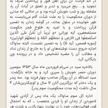
در حد قرائت آن براى اهل قبور و پرداختن صرف به
تجوید و... رنج مى‌برد و تدبر و تعمق در آیات آن را،
مشغله روز و شب خویش کرده بود و در حالتى که مدتى
از دوران محکومیت را به علت شدّت آلام مى‌بایست به
طور خوابیده در سلول بماند، در گوشه زندان به تفسیر
قرآن پرداخت و با امید به طلوع فجر حکومت
مستضعفین، آیه نورانى «و نُریدُ اَن نَّمُنَّ عَلَى الَّذینَ
استُضعِفُوا فِى الاَرضِ وَ نَجعَلَهُم اَئمَّهً وَ نَجعَلَهُمُ الوارِثینَ»
(سوره قصص، آیه 5) را به تفسیر نشست، البته ساواک
اجازه خروج دست ‌نوشته‌های او را به خارج از زندان نداد
و مطالب آن را مضره تشخیص داد و در پرونده وى
بایگانى کرد.
بالاخره سید در سی‌ام فروردین ماه سال 1353 سومین
دوران حصر خویش را سپرى کرد و به خانه بازگشت.
سید اسداللّه‌ در آن روزگار صاحب چهار فرزند بود. سه پسر
و یک دختر که بزرگترین آنان 12 سال و کوچکترین‌شان 4
سال داشت (به مدت محکومیت سوم پدر).
اداره کل سوم ساواک یک ماه پس از آزادى شهید
لاجوردی از زندان او را فردى متعصب ـ که به احتمال
قوى فعالیت‌هاى خود را در نهایت پنهان‌کارى و شدت هر