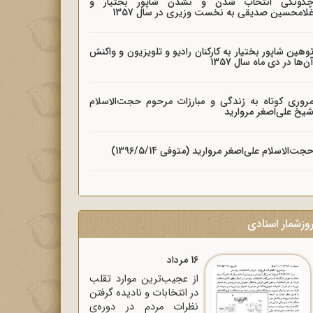
گونگی انتخاب شدن و نشدن شاپور بختیار و
لامحسین صدیقی به نخست وزیری در سال 1357
وهین شاپور بختیار به کارکنان رادیو و تلویزیون و واکنش
ن‌ها در دی ماه سال 1357
روری کوتاه به زندگی و مبارزات مرحوم حجت‌الاسلام
یخ علی‌اصغر مروارید
جت‌الاسلام علی‌اصغر مروارید (متوفی 1396/5/14)
وزشمار اسنادی
16 مرداد
از عجیب‌ترین موارد تقلب
در انتخابات و نادیده گرفتن
نظرات مردم در دوره‌ی