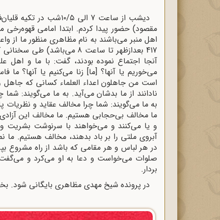
مقصود) حضور پیدا کردم. ابتدا امامى قهوه‌‌رخى 
اهل منبر مى‌‌باشند به نام مظاهرى منظور ما از وا
آنجا اجتماع نموده بودند، گفت: با ما و اهل عل
مى‌‌خوریم یا آنها؟ [ما] زنا مى‌‌کنیم یا آنها؟ ما
است من جاهلون اعداء العلماء کسانى که جاهل و گ
نادانند از ما بدشان مى‌‌آید. به ما مى‌گویند: ش
به ما مى‌‌گویند: شما چرا مخالف عقاید و نظریات پل
ما مخالف بى‌‌حجابى هستیم. ما مخالف این آزادى 
و یا مى‌‌کنند و مى‌‌خواهند با سرنوشت بشریت و
آبروى ملتى را بر باد بدهند، مخالف هستیم. ما نمى
در هر لباس و هر مقامى که باشد از راه مشروع بپر
صلوات مى‌‌خواست و دعا به او مى‌کرد و مى‌گفت: خ
بردار
.
در پرونده شیخ مهدى مظاهرى بایگانى شود. 