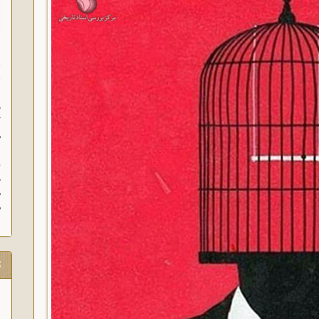
ا
ا
ز
ف
گ
م
د
ه
م
ت
16 مرداد 1357