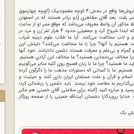
چ
غ
دیشب از ساعت 7 الى ۱۰/۵شب در تکیه قلیان‌‌فروش‌ها واقع در بخش 4 کوچه مقصودبیک (کوچه چهارسوق
منبر رفت. بعد آقاى مظاهرى (دو برادر هستند که در اصفهان
ت
عظ مذکور آن واعظ معروف مى‌‌باشد که موقع منبر او از ساعت
آ
417 بعدازظهر تا ساعت 8 مى‌باشد) طى سخنانى که ابتدا شروع کرد و جمعیتى حدود 4 هزار نفر زن و مرد در
م و ادب مخالفت مى‌‌کنند. آیا ما طلاب علوم دینیه شراب
 فاسد هستیم یا آنها؟ چرا با ما مخالفت مى‌‌کنند؟ دلیلش این
م
ش
مراه و بى‌‌علم و معرفت هستند دشمن دانایانند. خود آنها
ما چرا مخالف بى‌حجابى هستید؟ ما مخالف این آزادى هستیم.
ید ما هستید؟ چرا ما با زبان فصیح روى کلیه منابر مى‌‌گوییم
ح
هستیم. ما با کسانى که دستورات مذهب ما را دگرگون کرده
 اسلام و قرآن و ملت مسلمان ایران بازى کنند و حیثیت و
‌‌گذاریم به مقاصد خود برسند. باید دشمن را ریشه‌‌کن کرد؛
سید و مبارزه کنید (البته براى سلامتى آقاى خمینى هم مکرر
ر
دایا پروردگارا دشمنان آیت‌الله‌ خمینى را از صفحه روزگار
بخش یک