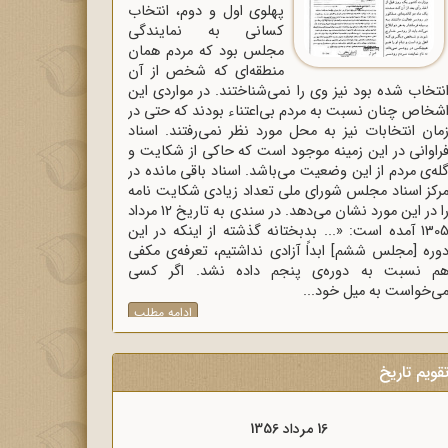
پهلوی اول و دوم، انتخاب
کسانی به نمایندگی
مجلس بود که مردم همان
منطقه‌ای که شخص از آن
نتخاب شده بود نیز وی را نمی‌شناختند. در مواردی این
شخاص چنان نسبت به مردم بی‌اعتناء بودند که حتی در
مان انتخابات نیز به محل مورد نظر نمی‌رفتند. اسناد
راوانی در این زمینه موجود است که حاکی از شکایت و
له‌ی مردم از این وضعیت می‌باشد. اسناد باقی مانده در
رکز اسناد مجلس شورای ملی تعداد زیادی شکایت نامه
را در این مورد نشان می‌دهد. در سندی به تاریخ 12 مرداد
1305 آمده است: «... بدبختانه گذشته از اینکه در این
وره [مجلس ششم] ابداً آزادی نداشتیم، تعرفه‌ی مکفی
م نسبت به دوره‌ی پنجم داده نشد. اگر کسی
ی‌خواست به میل خود...
ادامه مطلب
قویم تاریخ
16 مرداد 1356