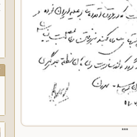
آ
پ
آ
ک
***