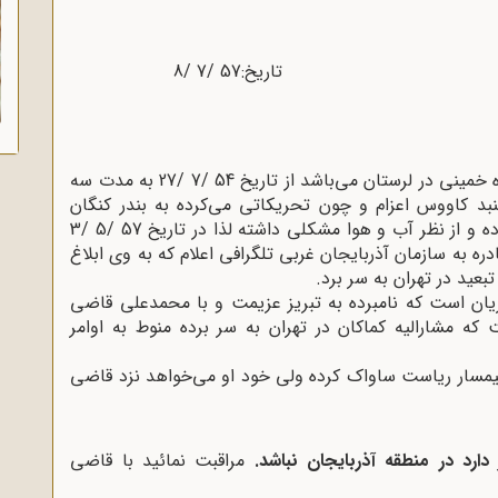
سابقه: نامبرده بالا که از روحانیون افراطی و نماینده خمینی در لرستان می‌باشد از تاریخ 54 /7 /27 به مدت سه
بد کاووس اعزام و چون تحریکاتی می‌کرده به بندر کنگان
منتقل شده است. مشارالیه مبتلا به بیماری سل بوده و از نظر آب و هوا مشکلی داشته لذا در تاریخ 57 /5 /3
ره به سازمان آذربایجان غربی تلگرافی اعلام که به وی ابلاغ
عید در تهران به سر برد.
جریان است که نامبرده به تبریز عزیمت و با محمدعلی قاضی
 مشارالیه کماکان در تهران به سر برده منوط به اوامر
تیمسار ریاست ساواک کرده ولی خود او می‌خواهد نزد قاضی
ارد در منطقه آذربایجان نباشد.
مراقبت نمائید با قاضی