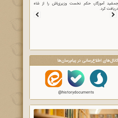
غاز سخنرانی‌های انتقادی و روشنگر وعاظ در لبیک به
یام امام به وعاظ و روحانیون برای روشنگری و
گاه‌سازی در منبرهای ماه رمضان.
انال‌های اطلاع‌رسانی در پیام‌رسان‌ها
@historydocuments