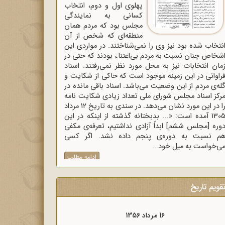
پهلوی اول و دوم، انتخاب
کسانی به نمایندگی
مجلس بود که مردم همان
منطقه‌ای که شخص از آن
نتخاب شده بود نیز وی را نمی‌شناختند. در مواردی این
شخاص چنان نسبت به مردم بی‌اعتناء بودند که حتی در
مان انتخابات نیز به محل مورد نظر نمی‌رفتند. اسناد
راوانی در این زمینه موجود است که حاکی از شکایت و
له‌ی مردم از این وضعیت می‌باشد. اسناد باقی مانده در
رکز اسناد مجلس شورای ملی تعداد زیادی شکایت نامه
را در این مورد نشان می‌دهد. در سندی به تاریخ 12 مرداد
1305 آمده است: «... بدبختانه گذشته از اینکه در این
وره [مجلس ششم] ابداً آزادی نداشتیم، تعرفه‌ی مکفی
م نسبت به دوره‌ی پنجم داده نشد. اگر کسی
ی‌خواست به میل خود...
ادامه مطلب
قویم تاریخ
16 مرداد 1357