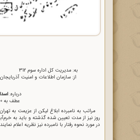
به: مدیریت کل اداره سوم 312 تاریخ:57 /7 /10
از: سازمان اطلاعات و امنیت آذ
درباره:
اسدا
عطف به 7550 /312-57 /7 /8
مراتب به نامبرده ابلاغ لیکن از عزیمت به تهر
روز نیز از مدت تعیین شده گذشته و باید به خرم‌
در مورد نحوه رفتار با نامبرده نیز نظریه اعلام نمایند.
رئیس سازمان اطلاعات و 
مبی