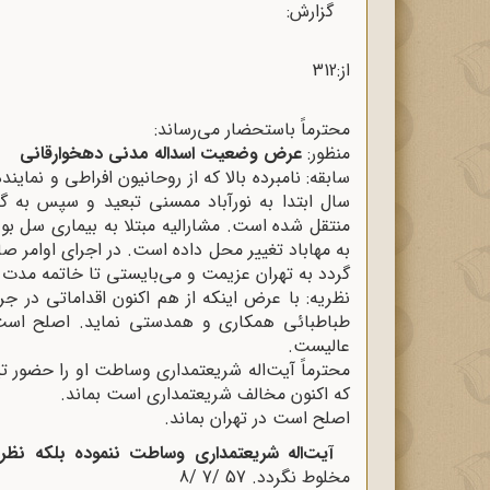
گزارش:
از:312 تاریخ:57 /7 /8
محترماً باستحضار می‌رساند:
منظور:
عرض وضعیت اسداله مدنی دهخوارقانی
سال ابتدا به نورآباد ممسنی تبعید و سپس به گن
به مهاباد تغییر محل داده است. در اجرای اوامر صاد
گردد به تهران عزیمت و می‌بایستی تا خاتمه مدت تب
نظریه: با عرض اینکه از هم‌ اکنون اقداماتی در 
طباطبائی همکاری و همدستی نماید. اصلح است که
عالیست.
محترماً آیت‌اله شریعتمداری وساطت او را حضور 
که اکنون مخالف شریعتمداری است بماند.
اصلح است در تهران بماند.
آیت‌اله شریعتمداری وساطت ننموده بلکه نظر د
مخلوط نگردد. 57 /7 /8