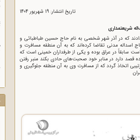
چ
غ
تاریخ انتشار: 19 شهريور 1404
ت
اله شریعتمداری
آ
ادند که در آذر شهر شخصى به نام حاج حسین طباطبائى و
ج اسداله مدنى تقاضا کرده‌اند که به آن منطقه مسافرت و
م
ش
 است سابقاً در عراق بوده و یکى از طرفداران خمینى است که
برده قصد دارد در منابر خود صحبت‌های حادى بکند منبر رفتن
یبى اتخاذ گردد که از مسافرت وى به آن منطقه جلوگیرى و
ح
ران
ر