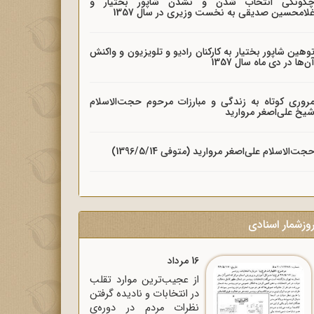
گونگی انتخاب شدن و نشدن شاپور بختیار و
لامحسین صدیقی به نخست وزیری در سال 1357
وهین شاپور بختیار به کارکنان رادیو و تلویزیون و واکنش
ن‌ها در دی ماه سال 1357
روری کوتاه به زندگی و مبارزات مرحوم حجت‌الاسلام
یخ علی‌اصغر مروارید
جت‌الاسلام علی‌اصغر مروارید (متوفی 1396/5/14)
وزشمار اسنادی
16 مرداد
از عجیب‌ترین موارد تقلب
در انتخابات و نادیده گرفتن
نظرات مردم در دوره‌ی