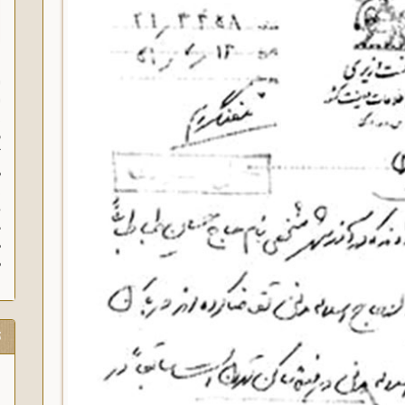
ا
ا
ز
ف
گ
م
د
ه
م
ت