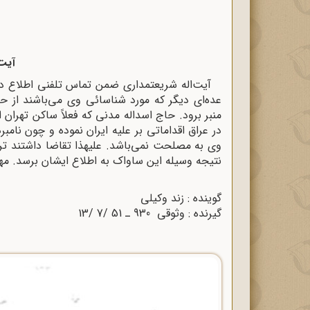
آیت‌
آیت‌اله شریعتمدارى ضمن تماس تلفنى اطلاع د
عده‌ای دیگر که مورد شناسائى وى می‌باشند از حا
منبر برود. حاج اسداله مدنى که فعلاً ساکن تهران
در عراق اقداماتى بر علیه ایران نموده و چون نام
وى به مصلحت نمی‌باشد. علیهذا تقاضا داشتند ترت
نتیجه وسیله این ساواک به اطلاع ایشان برسد. مه
گوینده : زند وکیلى
گیرنده : وثوقى 930 ـ 51 /7 /13