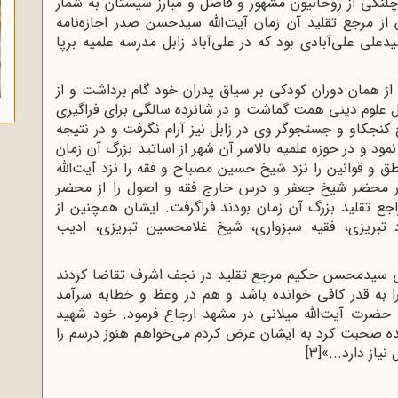
گى از روحانیون مشهور و فاضل و مبارز سیستان به شمار
ز مرجع تقلید آن زمان آیت‌اللّه سیدحسن صدر اجازه‌نامه
لى على‌آبادى بود که در على‌آباد زابل مدرسه علمیه برپا
ز همان دوران کودکى بر سیاق پدران خود گام برداشت و از
ل علوم دینى همت گماشت و در شانزده سالگى براى فراگیرى
 کنجکاو و جستجوگر وى در زابل نیز آرام نگرفت و در نتیجه
د و در حوزه علمیه بالاسر آن شهر از اساتید بزرگ آن زمان
ق و قوانین را نزد شیخ حسین مصباح و فقه را نزد آیت‌اللّه
ر محضر شیخ جعفر و درس خارج فقه و اصول را از محضر
اجع تقلید بزرگ آن زمان بودند فراگرفت. ایشان همچنین از
د تبریزى، فقیه سبزوارى، شیخ غلامحسین تبریزى، ادیب
للّه العظمی سیدمحسن حکیم مرجع تقلید در نجف اشرف تقاضا کردند
ا به قدر کافى خوانده باشد و هم در وعظ و خطابه سرآمد
حضرت آیت‌اللّه میلانى در مشهد ارجاع فرمود. خود شهید
ا بنده صحبت کرد به ایشان عرض کردم مى‌خواهم هنوز درسم را
نیاز دارد...»
[3]