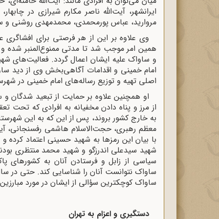
میان می‌توان به افرادى مانند: آیت‌اللّه خامنه‌اى
ایرانشهر، آیت‌اللّه ناصر مکارم شیرازى در چابهار
مروارید، عباس پورمحمدى، محمدمهدى روشنى و سیدا
وی علاوه بر این از هر فرصتی برای افشاگری ع
همین امر موجب شد تا مدتی ممنوع‌المنبر شده و
امام خمینی و اقدامات آگاهى‌‌بخش وی از دید ساوا
اصلى تهیه و توزیع رساله‌هاى امام خمینى در شهرس
او همچنین علاوه بر حمایت از تبعید شدگان و س
از مرز و پناه دادن مخفیانه به افرادى که تحت تعق
به خارج کشور بروند، پس از این که به این شهرست
معظم رهبرى، حجت‌الاسلام هاشمى رفسنجانى، آیت‌ا
با بیان این رمزها به شهید حسینى اعتماد کرده و اق
شهید سیدعلى اندرزگو و شهید محمد منتظرى بودن
سیاسى از زابل و فرستادن آنان به کشورهاى پاک
ساواک نتوانست آنان را شناسایى کند. حتى در سا
ساواک کوچکترین سؤالى از ایشان در مورد مبارزین و
دستگیرى و اعزام به تهران