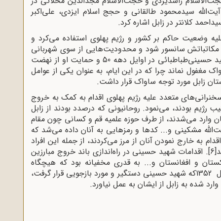
، حجت‌‌‌الاسلام راشدیزدى و حجت‌الاسلام مجدالدین محلاتى در
، آیت‌اللّه سیدمحمود طالقانى و حجج اسلام ایزدى، على‌اکبر
حمد کلانتر در زابل اشاره کرد
.
لیه وضعیت حاکم بر کشور و رژیم پهلوی استفاده می‌کرد و
 مکاتباتش سانسور شود و محدودیت‌هایی از سوى شهربانى
و ساواک علیه ایشان اعمال گردد. فعالیت‌های شهید حسینی‌طباطبائی در اوایل دهه 50 و حمایت او از نهضت
ک مغفول نماند چرا که در این ایام، به عنوان یکى از عوامل
تان زابل مورد توجه ساواک قرار داشت
.
خنرانى‌هاى متعدد علیه رژیم پهلوى اقدام به کمک به خروج
یب رژیم بودند، مى‌نمود. روحانیونى که درصدد بودند از زابل
ان وارد مى‌شدند، از طرف حوزه علمیه قم و کسانى چون مقام
للّه مشکینى و... کدها و رمزهایى به آنان داده مى‌شد که
دام به خارج نمودن آنان از مرز مى‌کردند، از جمله این افراد
د
[6]
.
اقدامات شهید حسینى در راه‌اندازى باند خروج مبارزین
ستان و افغانستان و... به قدرى مخفیانه بود که هیچگاه
ل
1352
که شهید حسینى دستگیر و مورد بازجویى قرار گرفت،
ارد شده به زابل از ایشان به عمل نیاورد
.