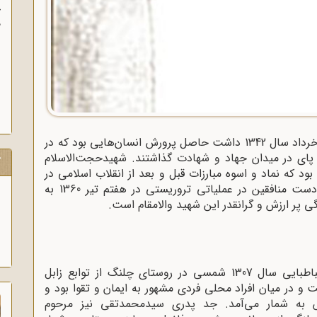
آ
پ
آ
پیروزی نهضت امام خمینی که ریشه در قیام 15 خرداد سال 1342 داشت حاصل پرورش انسان‌هایی بود که در
ای در میدان جهاد و شهادت گذاشتند. شهیدحجت‌الاسلام
ک
د که نماد و اسوه مبارزات قبل و بعد از انقلاب اسلامی در
استان سیستان و بلوچستان بود و در نهایت به دست منافقین در عملیاتی تروریستی در هفتم تیر 1360 به
گی پر ارزش و گرانقدر این شهید والامقام است
.
حجت‌الاسلام شهید سید محمدتقى حسینى طباطبایى سال 1307 شمسى در روستاى چلنگ از توابع زابل
 در میان افراد محلى فردى مشهور به ایمان و تقوا بود و
کس به شمار مى‌آمد. جد پدرى سیدمحمدتقى نیز مرحوم