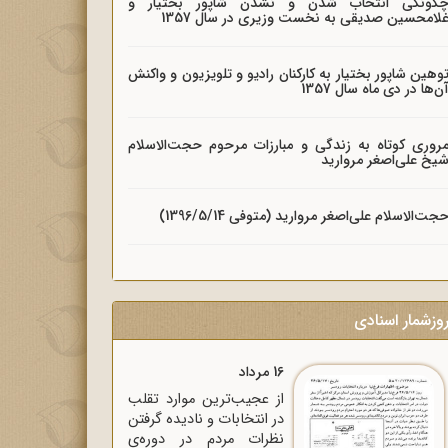
گونگی انتخاب شدن و نشدن شاپور بختیار و
لامحسین صدیقی به نخست وزیری در سال 1357
وهین شاپور بختیار به کارکنان رادیو و تلویزیون و واکنش
ن‌ها در دی ماه سال 1357
روری کوتاه به زندگی و مبارزات مرحوم حجت‌الاسلام
یخ علی‌اصغر مروارید
جت‌الاسلام علی‌اصغر مروارید (متوفی 1396/5/14)
وزشمار اسنادی
16 مرداد
از عجیب‌ترین موارد تقلب
در انتخابات و نادیده گرفتن
نظرات مردم در دوره‌ی