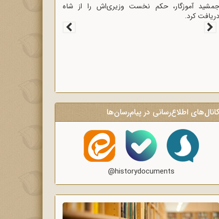
غاز سخنرانی‌های انتقادی و روشنگر وعاظ در لبیک به
یام امام به وعاظ و روحانیون برای روشنگری و
گاه‌سازی در منبرهای ماه رمضان.
انال‌های اطلاع‌رسانی در پیام‌رسان‌ها
@historydocuments