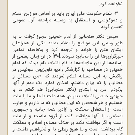
نخواهد کرد
.
3- نظام حکومت ملی ایران باید بر اساس موازین اسلام
و دموکراسی و استقلال به وسیله مراجعه آراء عمومی
تعیین گردد
.
سپس دکتر سنجابی از امام خمینی مجوز گرفت تا به
طور رسمی این مواضع را اعلام نماید یکی از همراهان
ایشان متن را خواند و ترجمه کرد و بلافاصله تمامی
خبرگزاری‌ها آن را مخابره نمودند.
[30]
در آن زمان بعضی از
رسانه‌ها از این ملاقات‌ها با نام ائتلاف نام بردند که امام
خمینی در مصاحبه با گزارشگر رادیو تلویزیون سوئیس در
واکنش به این مساله اعلام نمودند که «من مسائل و
مطالبی را که بیان داشتم، امکان ندارد یک قدم از آنها
برگردم. من به ایشان (دکتر سنجابی) هم گفتم ما با
جبهه‌ی خاصی ائتلاف نداریم. همه ملت با ما و ما با ملت
هستیم و هر شخصی که این مطالبی که ما داریم و عبارت
است از استقلال مملکت و آزادی همه جانبه و جمهوری
اسلامی، با آنها موافقت کند، از گروه ماست و از ملت
است و اگر موافقت نکند بر خلاف مصالح اسلام و مملکت
گام برداشته است و ما هیچ ربطی با او نخواهیم داشت و