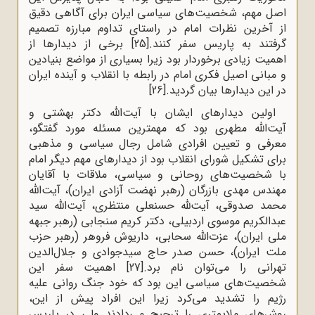
اصل مهم، شخصیت‌های سیاسی ایران برای آگاهی دقیق
از آخرین نظرات امام در راستای تداوم مبارزه تصمیم
گرفتند به پاریس سفر کنند.
[25]
برخی از دیدارها از
اهمیت زیادی برخوردار بود زیرا بسیاری از مواضع بنیادین
و مبانی اصیل فکری امام در رابطه با انقلاب و آینده ایران
در این دیدارها بیان گردید.
[26]
اولین دیدارهای ایشان با آیت‌الله دکتر بهشتی و
آیت‌الله مطهری بود که مهمترین مسئله مورد گفتگو،
معرفی و تعیین افرادی شامل رجال سیاسی و مذهبی
برای تشکیل شورای انقلاب بود از دیدارهای مهم دیگر امام
با شخصیت‌های روحانی و سیاسی، ملاقات با آقایان
مهندس مهدی بازرگان (رهبر نهضت آزادی ایران)، آیت‌الله
محمد صدوقی، آیت‌لله حسنعلی منتظری، آیت‌الله سید
عبدالکریم موسوی اردبیلی، دکتر کریم سنجابی (رهبر جبهه
ملی ایران)، عزت‌الله سحابی، داریوش فروهر (رهبر حزب
ملت ایران)، حسن صدر حاج سیدجوادی و جلال‌الدین
تهرانی را می‌توان نام برد.
[27]
اهمیت سفر این
شخصیت‌های سیاسی این بود که خود جنگ روانی علیه
رژیم را تشدید می‌کرد زیرا این افراد پیش از این،
روش‌های ملایمتری را ترجیح می‌دادند ولی در پاریس