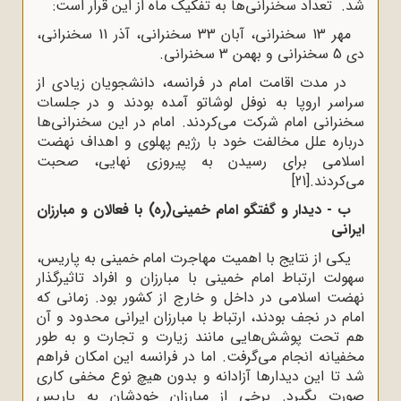
شد. تعداد سخنرانی‌ها به تفکیک ماه از این قرار است:
مهر 13 سخنرانی، آبان 33 سخنرانی، آذر 11 سخنرانی،
دی 5 سخنرانی و بهمن 3 سخنرانی.
در مدت اقامت امام در فرانسه، دانشجویان زیادی از
سراسر اروپا به نوفل لوشاتو آمده بودند و در جلسات
سخنرانی امام شرکت می‌کردند. امام در این سخنرانی‌ها
درباره علل مخالفت خود با رژیم پهلوی و اهداف نهضت
اسلامی برای رسیدن به پیروزی نهایی، صحبت
می‌کردند.
[21]
ب - دیدار و گفتگو امام خمینی(ره) با فعالان و مبارزان
ایرانی
یکی از نتایج با اهمیت مهاجرت امام خمینی به پاریس،
سهولت ارتباط امام خمینی با مبارزان و افراد تاثیرگذار
نهضت اسلامی در داخل و خارج از کشور بود. زمانی که
امام در نجف بودند، ارتباط با مبارزان ایرانی محدود و آن
هم تحت پوشش‌هایی مانند زیارت و تجارت و به طور
مخفیانه انجام می‌گرفت. اما در فرانسه این امکان فراهم
شد تا این دیدارها آزادانه و بدون هیچ نوع مخفی کاری
صورت بگیرد. برخی از مبارزان خودشان به پاریس