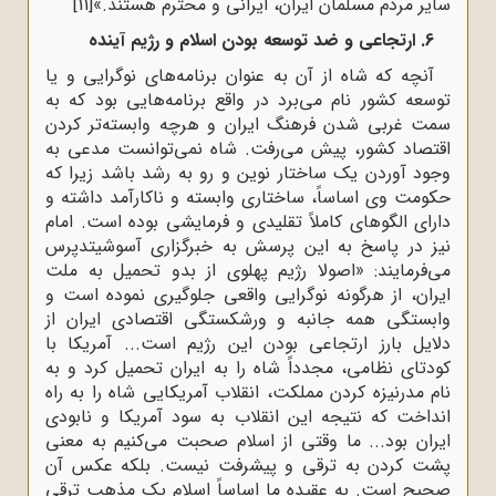
سایر مردم مسلمان ایران، ایرانی و محترم هستند.»
[11]
6. ارتجاعی و ضد توسعه بودن اسلام و رژیم آینده
آنچه که شاه از آن به عنوان برنامه‌های نوگرایی و یا
توسعه کشور نام می‌برد در واقع برنامه‌هایی بود که به
سمت غربی شدن فرهنگ ایران و هرچه وابسته‌تر کردن
اقتصاد کشور، پیش می‌رفت. شاه نمی‌توانست مدعی به
وجود آوردن یک ساختار نوین و رو به رشد باشد زیرا که
حکومت وی اساساً، ساختاری وابسته و ناکارآمد داشته و
دارای الگوهای کاملاً تقلیدی و فرمایشی بوده است. امام
نیز در پاسخ به این پرسش به خبرگزاری آسوشیتدپرس
می‌فرمایند: «اصولا رژیم پهلوی از بدو تحمیل به ملت
ایران، از هرگونه نوگرایی واقعی جلوگیری نموده است و
وابستگی همه جانبه و ورشکستگی اقتصادی ایران از
دلایل بارز ارتجاعی بودن این رژیم است... آمریکا با
کودتای نظامی، مجدداً شاه را به ایران تحمیل کرد و به
نام مدرنیزه کردن مملکت، انقلاب آمریکایی شاه را به راه
انداخت که نتیجه این انقلاب به سود آمریکا و نابودی
ایران بود... ما وقتی از اسلام صحبت می‌کنیم به معنی
پشت کردن به ترقی و پیشرفت نیست. بلکه عکس آن
صحیح است. به عقیده ما اساساً اسلام یک مذهب ترقی