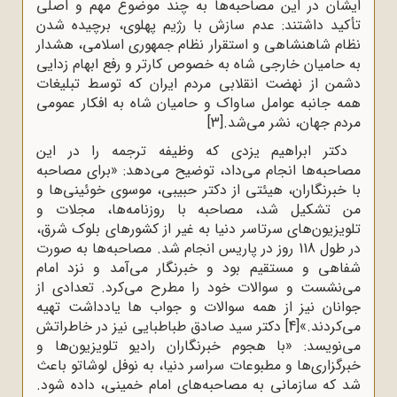
ایشان در این مصاحبه‌ها به چند موضوع مهم و اصلی
تأکید داشتند: عدم سازش با رژیم پهلوی، برچیده شدن
نظام شاهنشاهی و استقرار نظام جمهوری اسلامی، هشدار
به حامیان خارجی شاه به خصوص کارتر و رفع ابهام زدایی
دشمن از نهضت انقلابی مردم ایران که توسط تبلیغات
همه جانبه عوامل ساواک و حامیان شاه به افکار عمومی
مردم جهان، نشر می‌شد.
[3]
دکتر ابراهیم یزدی که وظیفه ترجمه را در این
مصاحبه‌ها انجام می‌داد، توضیح می‌دهد: «برای مصاحبه
با خبرنگاران، هیئتی از دکتر حبیبی، موسوی خوئینی‌ها و
من تشکیل شد، مصاحبه با روزنامه‌ها، مجلات و
تلویزیون‌های سرتاسر دنیا به غیر از کشورهای بلوک شرق،
در طول 118 روز در پاریس انجام شد. مصاحبه‌ها به صورت
شفاهی و مستقیم بود و خبرنگار می‌آمد و نزد امام
می‌نشست و سوالات خود را مطرح می‌کرد. تعدادی از
جوانان نیز از همه سوالات و جواب ها یادداشت تهیه
می‌کردند.»
[4]
دکتر سید صادق طباطبایی نیز در خاطراتش
می‌نویسد: «با هجوم خبرنگاران رادیو تلویزیون‌ها و
خبرگزاری‌ها و مطبوعات سراسر دنیا، به نوفل لوشاتو باعث
شد که سازمانی به مصاحبه‌های امام خمینی، داده شود.