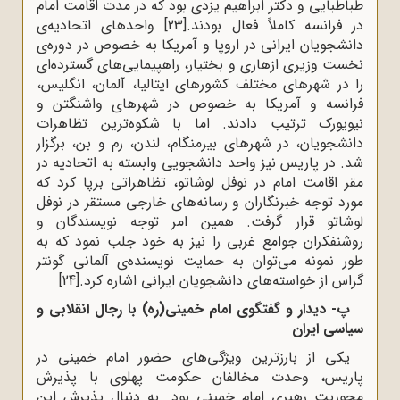
طباطبایی و دکتر ابراهیم یزدی بود که در مدت اقامت امام
در فرانسه کاملاً فعال بودند.
[23]
واحد‌های اتحادیه‌ی
دانشجویان ایرانی در اروپا و آمریکا به خصوص در دوره‌ی
نخست وزیری ازهاری و بختیار، راهپیمایی‌های گسترده‌ای
را در شهرهای مختلف کشورهای ایتالیا، آلمان، انگلیس،
فرانسه و آمریکا به خصوص در شهرهای واشنگتن و
نیویورک ترتیب دادند. اما با شکوه‌ترین تظاهرات
دانشجویان، در شهرهای بیرمنگام، لندن، رم و بن، برگزار
شد. در پاریس نیز واحد دانشجویی وابسته به اتحادیه در
مقر اقامت امام در نوفل لوشاتو، تظاهراتی برپا کرد که
مورد توجه خبرنگاران و رسانه‌های خارجی مستقر در نوفل
لوشاتو قرار گرفت. همین امر توجه نویسندگان و
روشنفکران جوامع غربی را نیز به خود جلب نمود که به
طور نمونه می‌توان به حمایت نویسنده‌ی آلمانی گونتر
گراس از خواسته‌های دانشجویان ایرانی اشاره کرد.
[24]
پ- دیدار و گفتگوی امام خمینی(ره) با رجال انقلابی و
سیاسی ایران
یکی از بارزترین ویژگی‌های حضور امام خمینی در
پاریس، وحدت مخالفان حکومت پهلوی با پذیرش
محوریت رهبری امام خمینی بود. به دنبال پذیرش این