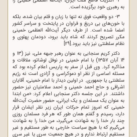
2- اکثریت قاطع ملت ایران، آیت‌لله العظمی خمینی را
به رهبری خود برگزیده است
.
3- دو واقعیت فوق نه تنها با زبان و قلم بیان شده، بلکه
با خون‌های بی دریغ و فراوان در پایتخت و سراسر کشور
امضا شده است. از طرف دیگر آیت‌الله العظمی خمینی
مکرر تصریح کردند که شاه باید برود، دودمان پهلوی و
نظام سلطنتی نیز باید برود.
[29]
دکتر کریم سنجابی به عنوان رهبر جبهه ملی، نیز (13 و
14 آبان 1357) با امام خمینی در نوفل لوشاتو، ملاقات و
مذاکره کرد. وی قبل از سفر به پاریس اعلام کرده بود که
مسئله اساسی از نظر او دموکراسی و آزادی است نه رژیم
سلطنتی یا جمهوری. در اولین دیدار با امام خمینی، آقایان
اشراقی و حاج احمد خمینی و احمد سلامتیان نیز حضور
داشتند. در این جلسه دکتر سنجابی اعلام کرد: «من ابتدا
به عنوان یک مسلمان و یک ایرانی، حضور حضرت آیت‌الله
خمینی که امروز تمام حرکات ایران زیر نظر ایشان قرار
دارد، رسیدم و گفتم همان طور که هر فرد مسلمان روزی
چند بار خدا را به شهادت می‌گیرد، من خدا را به شهادت
می‌گیرم که با هیچ سیاست خارجی به طور مستقیم و غیر
مستقیم ارتباط ندارم و در هیچ جمعیت سری یا غیر سری