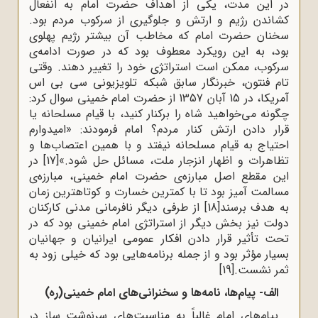
در این مدت، یکی از اهداف حضرت امام به انفعال
کشاندن رژیم و ارتش و جلوگیری از سرکوب مردم بود.
سخنان حضرت امام که مخاطب آن بیشتر رژیم پهلوی
بود، به این رویکرد معطوف بود که در صورت ادامه‌ی
سرکوب، ممکن است استراتژی خود را تغییر دهند. وقتی
تام فنتون، خبرنگار سابق شبکه تلویزیونی سی بی اس
آمریکا، در 15 آبان 1357 از حضرت امام خمینی سوال کرد:
چگونه می‌خواهید شاه را برکنار کنید، با قیام مسلحانه یا
قرار دادن ارتش کنار مردم؟ امام فرمودند: «امیدوارم
احتیاج به قیام مسلحانه نیفتد و با همین اعتصاب‌ها و
تظاهرات و اظهار انزجار ملت، مسائل حل شود.»
[17]
در
این مقطع اصل مبارزه‌ی حضرت امام خمینی، مبارزه‌ی
مسالمت آمیز بود تا با کمترین خسارت و کوتاهترین زمان
به هدف برسند
[18]
از طرفی دیگر نافرمانی مدنی کارکنان
دولت نیز بخش دیگر از استراتژی امام خمینی بود که در
تحت تأثیر قرار دادن افکار عمومی ایرانیان و جهانیان
بسیار مؤثر بود و از جمله برنامه‌هایی بود که خیلی زود به
ثمر نشست.
[19]
الف- پیام‌ها، نامه‌ها و سخنرانی‌های امام خمینی(ره)
پیام‌های امام غالباً به مناسبت‌های سرنوشت ساز در