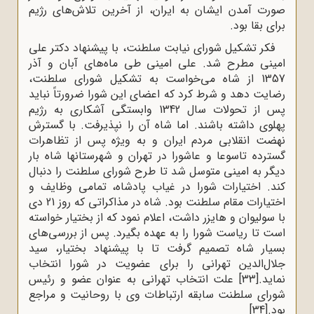
صورت آمدن ایشان به ایران، از آخرین تلاش‌های رژیم
برای بقا بود.
فکر تشکیل شورای نیابت سلطنت، با پیشنهاد دکتر علی
امینی مطرح شد. علی امینی طی ماه‌های آبان و آذر
1357 از شاه می‌خواست به تشکیل شورای سلطنت،
رضایت دهد و شرط کرد که اعضای این شورا ضرورتاً نباید
پس از تحولات سال 1342 وابستگی آشکاری به رژیم
پهلوی داشته باشند. اما شاه آن را نپذیرفت. با گسترش
نهضت انقلابی مردم ایران و به ویژه پس از تظاهرات
گسترده تاسوعا و عاشورا در تهران و شهرستانها شاه بار
دیگر به امینی متوسل شد تا طرح شورای سلطنت را دنبال
کند. اختیارات شورا در غیاب پادشاه، تمامی وظایف و
اختیارات مقام سلطنت بود. شاه در مذاکراتی که روز 21 دی
با سولیوان و هایزر داشت، اعلام نمود که از بختیار خواسته
است تا ریاست شورا را به عهده بگیرد. پس از بررسی‌های
بسیار شاه تصمیم گرفت تا با پیشنهاد بختیار، سید
جلال‌الدین تهرانی را برای عضویت در شورا انتخاب
نماید.
[33]
علت انتخاب تهرانی به عنوان عضو و رئیس
شورای سلطنت سابقه ارتباطات وی با روحانیت و مراجع
بود.
[34]