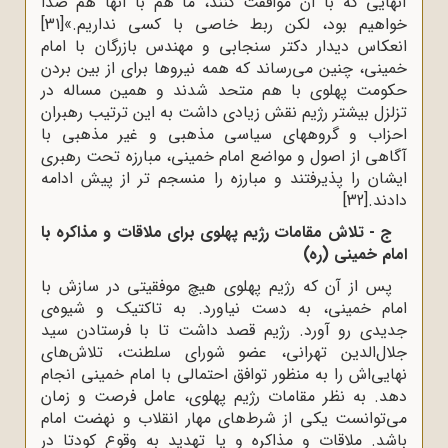
آنهایی که با آن موافقت کنند، ما هم با آنها هم صدا
خواهیم بود، لکن ربط خاصی با کسی نداریم.»
[31]
انعکاس دیدار دکتر سنجابی و مهندس بازرگان با امام
خمینی، چنین می‌رساند که همه نیروها برای از بین بردن
حکومت پهلوی با هم متحد شدند و همین مساله در
تزلزل بیشتر رژیم نقش زیادی داشت به این ترتیب رهبران
احزاب و گروههای سیاسی مذهبی و غیر مذهبی با
آگاهی از اصول و مواضع امام خمینی، مبارزه تحت رهبری
ایشان را پذیرفتند و مبارزه را منسجم تر از پیش ادامه
دادند.
[32]
ج - تلاش مقامات رژیم پهلوی برای ملاقات و مذاکره با
امام خمینی (ره)
پس از آن که رژیم پهلوی هیچ موفقیتی در سازش با
امام خمینی، به دست نیاورد. به تاکتیک و شیوه‌ی
جدیدی رو آورد. رژیم قصد داشت تا با فرستادن سید
جلال‌الدین تهرانی، عضو شورای سلطنت، تلاش‌های
نهایی‌اش را به منظور توافق احتمالی با امام خمینی انجام
دهد. به نظر مقامات رژیم پهلوی، عامل فرصت و زمان
می‌توانست یکی از شرط‌های مهار انقلاب و نهضت امام
باشد. ملاقات و مذاکره و یا تهدید به وقوع کودتا در