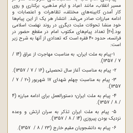
مسیر انقلاب، مانند اعیاد و ایام مذهبی، برکناری و روی
کار آمدن کابینه‌های مختلف، تظاهرات و اعتصابات و
ادامه مبارزات صادر می‌شد. انتشار هر یک از این پیام‌ها
خود منشا تحولات مثبت دیگری در روند نهضت اسلامی
بود.
[20]
تعداد پیام‌های مکتوب امام در مقطع حضور در
فرانسه، حدود 40 فقره است که تعدادی از آنها به شرح زیر
است:
-1
پیام به ملت ایران، به مناسبت مهاجرت از عراق (
4
1 /
.
7 / 1357)
2- پیام به مناسبت آغاز سال تحصیلی (16 / 7 / 1357).
3- پیام به مناسبت چهلم شهدای 17 شهریور (20 / 7 /
1357).
4- پیام به ملت ایران؛ دستورالعمل برای ادامه مبارزه (4
/ 8 / 1357).
5- پیام به ملت ایران تذکر به سران ارتش و وعده
نزدیک بودن پیروزی (14 / 8 / 1357).
6- پیام به دانشجویان مقیم خارج (23 / 8 / 1357).