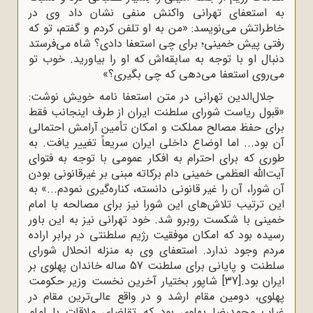
به استعفای تهرانی واکنش منفی نشان داد وی در
خاطراتش می‌‌نویسد: «من به او تلفن کردم و گفتم، تو که
رفتی پیش خمینی؛ برای چی استعفا دادی؟ شاه می‌فرستد
دنبال او با توجه به سابقه‌اش که او را بیاورید. خوب تو
می‌روی استعفا می‌دهی که چی بگیری؟»
جلال‌الدین تهرانی در متن استعفا نامه خویش نوشت:
«قبول ریاست شورای سلطنت ایران از طرف اینجانب فقط
برای حفظ مصالح مملکت و امکان تأمین آرامش احتمالی
آن بود... اما اوضاع داخلی ایران سریعاً تغییر یافت. به
طوری که برای احترام به افکار عمومی با توجه به فتوای
آیت‌الله العظمی خمینی دام برکاته مبنی بر غیرقانونی بودن
آن شورا، آن را غیر قانونی دانسته، کناره‌گیری نمودم...» به
این ترتیب تلاش‌های این شورا نیز برای مصالحه با امام
خمینی با شکست روبرو شد. خود تهرانی نیز به این باور
رسیده بود که امکان موفقیت رژیم سلطنتی در برابر اراده
مردم وجود ندارد. استعفای وی به منزله انحلال شورای
سلطنت و پایانی برای سلطنت 57 ساله خاندان پهلوی بر
ایران بود.
[37]
شاپور بختیار آخرین نخست وزیر حکومت
پهلوی، دومین مقام ارشد و در واقع عالی‌ترین مقام در
غیاب محمدرضا پهلوی بود که تقاضای ملاقات با امام