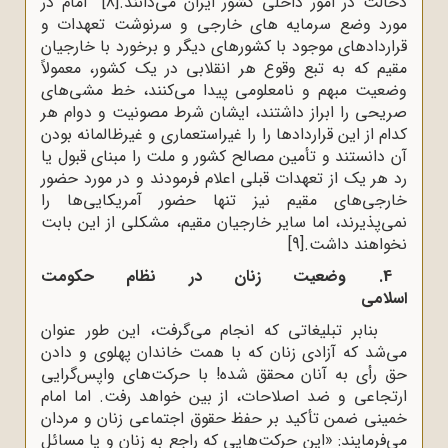
دخالت در امور داخلی کشور ایران می‌دانند.
[8]
امام در
مورد وضع سرمایه های خارجی و سرنوشت تعهدات و
قراردادهای موجود با کشورهای دیگر و برخورد با خارجیان
مقیم که به تبع وقوع هر انقلابی در یک کشور، معمولاً
وضعیت مبهم و نامعلومی پیدا می‌کنند، خط مشی‌های
صریحی را ابراز داشتند، ایشان شرط مصونیت و دوام هر
کدام از این قراردادها را را غیر‌استعماری و غیرظالمانه بودن
آن دانستند و تأمین مصالح کشور و ملت را مبنای قبول یا
رد هر یک از تعهدات قبلی اعلام فرمودند و در مورد حضور
خارجی‌های مقیم نیز تنها حضور آمریکایی‌ها را
نمی‌پذیرند، اما سایر خارجیان مقیم، مشکلی از این بابت
نخواهند داشت.
[9]
4. وضعیت زنان در نظام حکومت
اسلامی
بنابر تبلیغاتی که انجام می‌گرفت، این طور عنوان
می‌شد که آزادی زنان که با همت خاندان پهلوی و دادن
حق رأی به آنان محقق شده! با حرکت‌های واپس‌گرایی
ارتجاعی و ضد اصلاحات، از بین خواهد رفت. اما امام
خمینی ضمن تأکید بر حفظ حقوق اجتماعی زنان و مردان
می‌فرمایند: «این حرکت‌هایی که راجع به زنان و یا مسائل