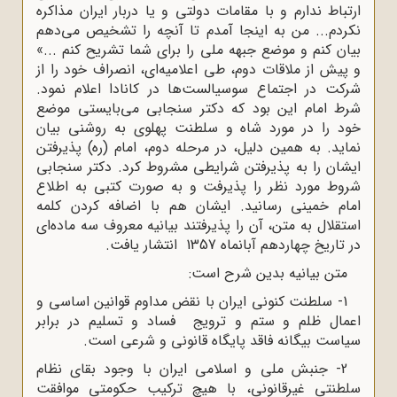
ارتباط ندارم و با مقامات دولتی و یا دربار ایران مذاکره
نکردم... من به اینجا آمدم تا آنچه را تشخیص می‌دهم
بیان کنم و موضع جبهه ملی را برای شما تشریح کنم ...»
و پیش از ملاقات دوم، طی اعلامیه‌ای، انصراف خود را از
شرکت در اجتماع سوسیالست‌ها در کانادا اعلام نمود.
شرط امام این بود که دکتر سنجابی می‌بایستی موضع
خود را در مورد شاه و سلطنت پهلوی به روشنی بیان
نماید. به همین دلیل، در مرحله دوم، امام (ره) پذیرفتن
ایشان را به پذیرفتن شرایطی مشروط کرد. دکتر سنجابی
شروط مورد نظر را پذیرفت و به صورت کتبی به اطلاع
امام خمینی رسانید. ایشان هم با اضافه کردن کلمه
استقلال به متن، آن را پذیرفتند بیانیه معروف سه ماده‌ای
در تاریخ چهاردهم آبانماه 1357 انتشار یافت
.
متن بیانیه بدین شرح است:
1- سلطنت کنونی ایران با نقض مداوم قوانین اساسی و
اعمال ظلم و ستم و ترویج فساد و تسلیم در برابر
سیاست بیگانه فاقد پایگاه قانونی و شرعی است
.
2- جنبش ملی و اسلامی ایران با وجود بقای نظام
سلطنتی غیرقانونی، با هیچ ترکیب حکومتی موافقت