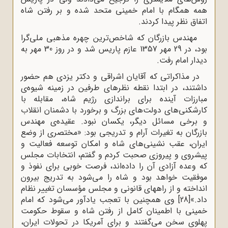
همه همگام با امام خمینی متحد شده و بر رفتن شاه
اتفاق نظر پیدا کردند
.
مهندس بازرگان که شاخص‌ترین چهره مذهبی ملی‌گرا
بود، در 29 مهر 1357 عازم پاریس شد و در روز 30 مهر به
دیدار امام رفت.
در مذاکراتی که آقایان اشراقی و دکتر یزدی هم حضور
داشتند، در ابتدا نقطه نظرهای طرفین در زمینه شیوه‌ی
مبارزات آینده برای براندازی رژیم شاه، مقابله با
کارشکنی‌های دولت‌های بزرگ و برخورد با دشمنان انقلاب
و برخی مسائل دیگر، یکسان نبود. عقیده‌ی مهندس
بازرگان به تغیرات آرام و تدریجی بود: «مختصری از وضع
ایران، عقب نشینی‌های شاه و امکان توسعه فعالیت و
پیشروی و پیروزی صحبت کردم و گفتم، انتخابات مجلس
که وعده آزادی آن را داده‌اند، فرصت خوبی برای نفوذ و
موفقیت خواهد بود و شاه را می‌شود به تدریج بیرون
انداخته و از راههای قانونی و مجلس مؤسسان تغییر نظام
داد.»
[28]
وی همچنین با تعجب یادآور می‌شود که امام
خمینی با اطمینان کامل از رفتن شاه و سقوط حکومت
پهلوی سخن می‌گفتند و برای آمریکا در تحولات ایران،