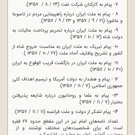
7- پیام به کارکنان شرکت نفت (24 / 8 / 1357).
8 - پیام به ملت ایران درباره راهپیمایی مردم در تاسوعا
و عاشورا (21 / 9 / 1357 و 23 / 9 / 1357).
9- پیام به ملت ایران درباره تحریم پرداخت مالیات به
دولت شاه (12 / 10 / 1357)
.
10- پیام تبریک به ملت ایران به مناسبت خروج شاه از
کشور و تشریح وظایف آحاد ملت (27 / 10 / 1357 ).
11- پیام به ملت ایران در بازگشت قریب الوقوع به ایران
(30 / 10 / 1357).
12 - پیام و هشدار به دولت آمریکا و ترسیم اهداف کلی
جمهوری اسلامی (7 / 11 / 1357).
13- پیام به علما و روحانیون درباره شایعه پذیرفتن
بختیار (7 / 11 / 1357).
14- پیام تشکر از دولت و ملت فرانسه (11 / 11 / 1357).
تعداد نامه‌های امام نیز در این مقطع حدود 27 فقره
است که برای شخصیت‌های مختلف نوشتند و از
مهمترین آنها می‌توان به موارد زیر اشاره کرد: