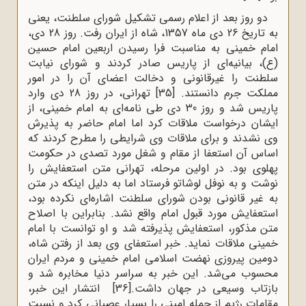
دو روز بعد از اعلام رسمی تشکیل شورای سلطنت، یعنی
به تاریخ 26 دی ماه 1357، شاه از ایران رفت. روز 28 دی،
امام خمینی به مناسبت فرا رسیدن اربعین امام حسین
(ع)، بیانیه‌ای از پاریس صادر کردند و شورای نیابت
سلطنت را غیرقانونی و دخالت اعضای آن را در امور
مملکت جرم دانستند.
[35]
تهرانی، در روز 28 دی وارد
پاریس شد و روز 30 دی طی نامه‌ای به امام خمینی، از
ایشان درخواست ملاقات کرد اما امام حاضر به پذیرش
وی نشدند و برای ملاقات وی شرایطی را مطرح کردند که
اساس آن استعفا از مقام و شغل مورد تصدی در حکومت
پهلوی بود. در اولین مرحله، تهرانی متن استعفایش را
نوشت و به نوفل لوشاتو فرستاد اما به دلیل اینکه در متن
به غیر قانونی بودن شورای سلطنت اشاره‌ای نکرده بود،
استعفایش مورد قبول امام واقع نشد. بنابراین با اصلاح
متن مذکور، استعفایش پذیرفته شد و او توانست با امام
خمینی ملاقات نماید. خبر استعفای وی بعد از رفتن شاه،
دومین پیروزی نهضت اسلامی امام خمینی و مردم ایران
محسوب می‌شد. این خبر به سراسر دنیا مخابره شد و
بازتاب وسیعی در جهان داشت.
[36]
انتشار این خبر،
مقامات رژیم از جمله امینی را بسیار عصبانی کرد و نسبت