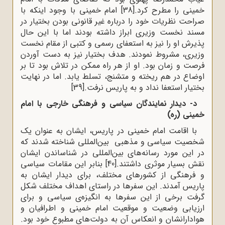
خمینی را مطرح کرد.
[38]
امام خمینی با وجود اینکه با
صراحت نظریات خود را درباره غیر قانونی بودن بختیار در
مسند نخست وزیری ابراز داشته بودند اما با این حال
پذیرش او را نیز به استعفای رسمی و کتبی از مقام نخست
وزیری، مشروط نمودند. هدف بختیار نیز به دست آوردن
فرصت و زمان بود. او از هر راه ممکن در تلاش بود تا بر
اوضاع در هم ریخته و متشنج، تسلط یابد. اما در نهایت
بختیار استعفا نداد و به پاریس نرفت.
[39]
د- دیدار نمایندگان سیاسی و فرهنگی خارجی با امام
خمینی (ره)
با اقامت امام خمینی در پاریس، ایشان به عنوان یک
شخصیت سیاسی و مذهبی بین‌المللی شناخته شدند که
در این مورد رسانه‌های بین‌المللی در شناساندن ایشان
نقش بسیار موثری داشتند.
[40]
بنابر این مقامات سیاسی
و فرهنگی از کشورهای مختلف، برای دیدار ایشان به
پاریس آمدند. این سفرها در راستای اهداف مختلف شکل
گرفت برخی از این سفرها به انگیزه‌ی سیاسی و برای
ارزیابی وضعیت و موقعیت امام خمینی و اطرافیان و
هوادارانشان و انعکاس آن به دولت‌های مطبوع خود بود.