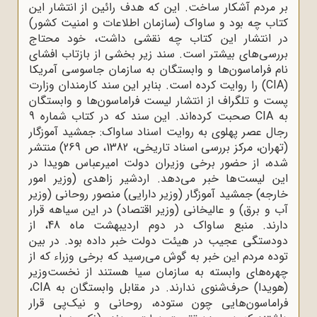
بر مردم آشکار ساخت. این که هدف رائین از انتشار این
کتاب چه بود و ساواک (سازمان اطلاعات و امنیت کشور)
در انتشار این کتاب چه نقشی داشت، خود محتاج
بررسی‌های بیشتر است. سند زیر بخشی از بازتاب افشای
نام فراماسون‌ها و وابستگان به سازمان جاسوسی آمریکا
(CIA) را روایت کرده است. بنابر این سند کارمندان وزارت
پست و تلگراف از انتشار لیست فراماسون‌ها و وابستگان
به CIA صحبت کرده‌اند. این سند که در کتاب شماره 9
رجال عصر پهلوی به روایت اسناد ساواک: جمشید آموزگار
(تهران، مرکز بررسی اسناد تاریخی، 1382، ص 269) منتشر
شده، از حضور برخی وزیران دولت امیرعباس هویدا در
این لیست‌ها خبر می‌دهد. اردشیر زاهدی (وزیر امور
خارجه) جمشید آموزگار (وزیر دارایی) منصور روحانی (وزیر
آب و برق) و عالیخانی (وزیر اقتصاد) در این سیاهه قرار
دارند. منبع ساواک در دوم اردیبهشت ماه 48، از
دودستگی عجیب در هیئت دولت خبر داده بود. در بین
توده مردم این خبر به گوش می‌رسید که برخی وزراء که از
چهره‌های وابسته به سازمان سیا هستند از نخست‌وزیر
(هویدا) حرف‌شنوی ندارند. در مقابل وابستگان به CIA،
فراماسون‌هایی چون ستوده، روحانی و نیک‌پی قرار