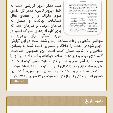
سند دیگر امروز گزارشی است به
خط «پرویز ثابتی» مدیر کل اداره‌ی
سوم ساواک و از اعضای فعال
تشکیلات بهائیت و متصل به
سازمان موساد و سازمان سیا، که
برای کلیه اداره‌های ساواک‌ کشور در
مورد آمادگی برای برخورد با
مجالس مذهبی و وعاظ مساجد ارسال شده است. در این گزارش
ثابتی شهدای انقلاب را اخلالگر و مأمورین کشته شده به وسیله‌ی
انقلابیون را شهید عنوان کرده است. وی همچنین اعتراضات
گسترده‌ی مردم و فریادهای اسلام خواهانه و استبداد ستیز آنها را
مغرضانه به آشوب، بی‌نظمی و قتل و غارت تعبیر کرده است. در
انتهای سند ثابتی مجازات‌های قانونی مترتب بر اعتراضات مردمی
را متذکر شده و می‌خواهد که به انقلابیون نیز تفهیم گردد. این
دستور العمل اندکی قبل از قتل عام مردم در 17 شهریور 1357 در...
ادامه مطلب
تقویم تاریخ