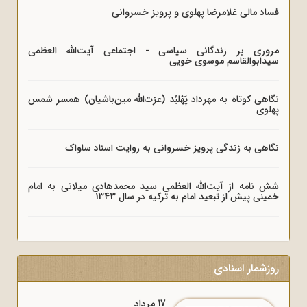
فساد مالی غلامرضا پهلوی و پرویز خسروانی
مروری بر زندگانی سیاسی - اجتماعی آیت‌الله العظمی
سیدابوالقاسم موسوی خویی
نگاهی کوتاه به مهرداد پَهْلبُد (عزت‌الله مین‌باشیان) همسر شمس
پهلوی
نگاهی به زندگی پرویز خسروانی به روایت اسناد ساواک
شش نامه از آیت‌الله العظمی سید محمدهادی میلانی به امام
خمینی پیش از تبعید امام به ترکیه در سال 1343
روزشمار اسنادی
17 مرداد