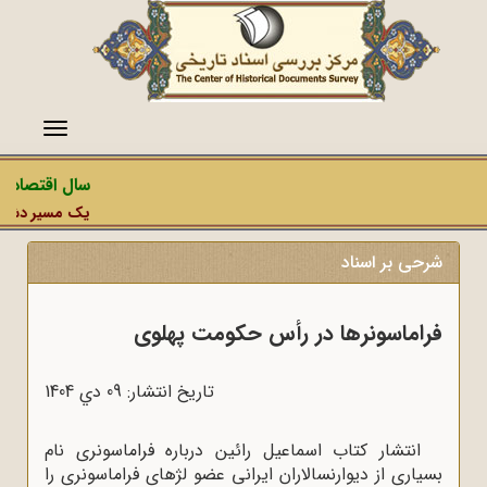
منو
سال اقتصاد م
یک مسیر دشمن، 
شرحی بر اسناد
فراماسونرها در رأس حکومت پهلوی
تاریخ انتشار: 09 دي 1404
انتشار کتاب اسماعیل رائین درباره فراماسونری نام
بسیاری از دیوارنسالاران ایرانی عضو لژهای فراماسونری را