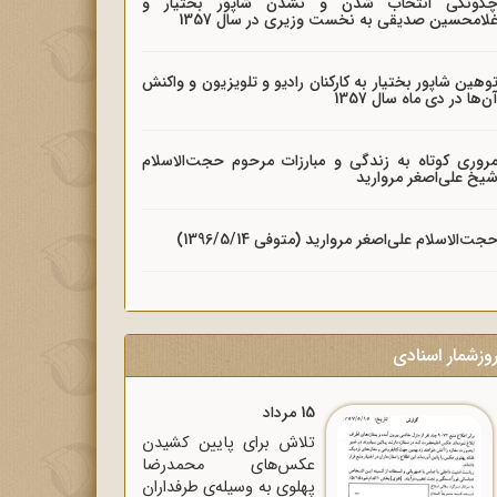
گونگی انتخاب شدن و نشدن شاپور بختیار و
لامحسین صدیقی به نخست وزیری در سال 1357
وهین شاپور بختیار به کارکنان رادیو و تلویزیون و واکنش
ن‌ها در دی ماه سال 1357
روری کوتاه به زندگی و مبارزات مرحوم حجت‌الاسلام
یخ علی‌اصغر مروارید
جت‌الاسلام علی‌اصغر مروارید (متوفی 1396/5/14)
وزشمار اسنادی
15 مرداد
تلاش برای پایین کشیدن
عکس‌های محمدرضا
پهلوی به وسیله‌ی طرفداران