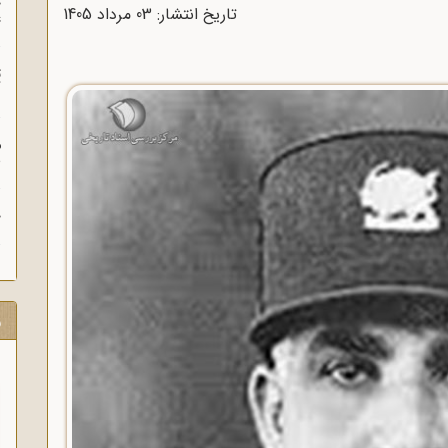
چ
تاریخ انتشار: 03 مرداد 1405
غ
ت
آ
م
ش
ح
ر