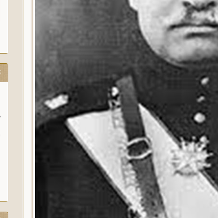
ت
و
آ