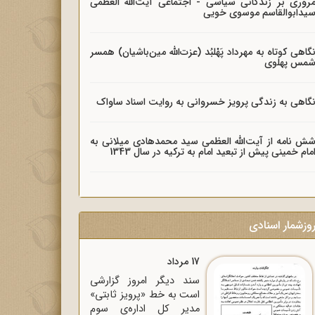
روری بر زندگانی سیاسی - اجتماعی آیت‌الله العظمی
یدابوالقاسم موسوی خویی
گاهی کوتاه به مهرداد پَهْلبُد (عزت‌الله مین‌باشیان) همسر
مس پهلوی
گاهی به زندگی پرویز خسروانی به روایت اسناد ساواک
ش نامه از آیت‌الله العظمی سید محمدهادی میلانی به
مام خمینی پیش از تبعید امام به ترکیه در سال 1343
وزشمار اسنادی
17 مرداد
سند دیگر امروز گزارشی
است به خط «پرویز ثابتی»
مدیر کل اداره‌ی سوم