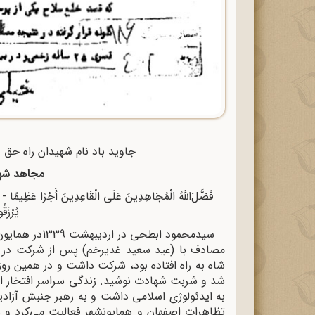
جاوید باد نام شهیدان راه 
مجاهد شه
فَضَّلَ‌اللَّهُ الْمُجَاهِدِینَ عَلَى الْقَاعِدِینَ أَجْرًا عَظِیمًا - وَلَ
یُرْزَ
مصادف با (عید سعید غدیرخم) پس از شرکت در 
شاه به راه افتاده بود، شرکت داشت و در همین روز
شد و شربت شهادت نوشید. زندگی سراسر افتخار او 
به ایدئولوژی اسلامی داشت و به رهبر جنبش آزاد
تظاهرات اصفهان و همایونشهر فعالیت می‌کرد و 