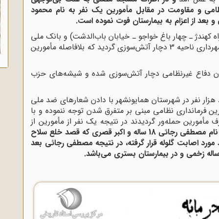
ظامى و مقاومت در مقابل مأمورین یک نفر به نام محمود
ه کهندژ ـ چهار باغ خواجو ـ خیابان باب‌الدشت) و بانک ملى
و بانک سپه واقع در خیابان احمدآباد و همچنین شهردارى ناحیه 3 دچار آتش‌سوزى گردید که بلافاصله مأمورین
ن دفاع غیرنظامى دچار آتش‌سوزى شده و شیشه‌هاى حزب
 28 / 8 / 57 عده‌اى حدود هزار نفر در شهرستان همایونشهر با دادن شعارهاى ضد ملى
رین فرماندارى نظامى مبنى بر متفرق شدن توجه ننموده و با
مأمورین حمله‌ور گردیدند در نتیجه یک نفر از مأمورین از
و حمله کننده‌اى به نام مصطفى رجائى 18 ساله و اکبر قصرى که قصد خلع سلاح
 مورد اصابت گلوله قرار گرفته، در نتیجه مصطفى رجائى بعد