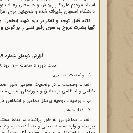
استاد مرحوم علی‌اکبر پرورش و حسنعلی زهتاب بود.
دانشگاه اصفهان پذیرفته شده و همچنین برای اعزام
نکته قابل توجه و تفکر در باره شهید ابطحی،
گویا بشارت عروج به سوی رفیق اعلی را بر گوش و 
گزارش نوبه‌اى شماره 99 فرماندارى نظامى اصفهان و حومه
مدت دوره از ساعت 0700 روز 28 / 8 / 57 تا ساعت 0700 روز 29 / 8 / 57
1 ـ وضعیت عمومى:
الف ـ وضعیت ـ در وضعیت عمومى شهر اصفهان
نظامى و انتظامى بر مناطق و حوزه‌هاى تعیین شده
ب ـ روحیه ـ روحیه پرسنل نظامى و انتظامى در
2 ـ فعالیت‌ها:
الف ـ تظاهراتى به طور پراکنده در نقاط مخت
پیوسته و وارد مسجد مصلى و بعداً دست به راه‌پی
نظامى از اجتماع و به هم پیوستن آنان جلوگیرى