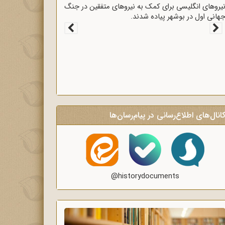
قرارداد 1919 که عملاً ایران را مستعمره انگلستان می‌کرد،
ه وسیله وثوق‌الدوله با انگلیسی‌ها امضا شد.
انال‌های اطلاع‌رسانی در پیام‌رسان‌ها
@historydocuments