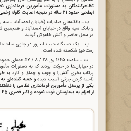
تظاهرکنندگان به دستورات مأمورین فرماندارى ن
ابطحى حدود 21 ساله در نتیجه اصابت گلوله زخمى و بعد از اعزام به بیمارستان فوت نموده است.
ب ـ بانک‌هاى صادرات (خیابان احمدآباد ـ سه را
در محل حاضر و آتش خاموش گردید.
پ ـ یک دستگاه جیب لندرور در جلوى ساختما
رستاخیز شکسته شده است.
ت ـ ساعت 1645 روز
در خیابان‌ها در حرکت بودند که به دستورات مأمو
پرتاب بطرى آتش‌زا و چوب و چماق و کارد به طرف 
ناحیه گردن جزئى آسیب دیده
یکى از پرسنل مأمورین فرماندارى نظامى را داشتند
از اعزام به بیمارستان فوت نموده و اکبر قصرى 25 ساله زخمى و در بیمارستان بسترى مى‌باشد.