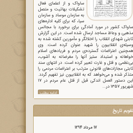
ساواک و از اعضای فعال
تشکیلات بهائیت و متصل
به سازمان موساد و سازمان
سیا، که برای کلیه اداره‌های
اواک‌ کشور در مورد آمادگی برای برخورد با مجالس
ذهبی و وعاظ مساجد ارسال شده است. در این گزارش
ابتی شهدای انقلاب را اخلالگر و مأمورین کشته شده به
سیله‌ی انقلابیون را شهید عنوان کرده است. وی
مچنین اعتراضات گسترده‌ی مردم و فریادهای اسلام
واهانه و استبداد ستیز آنها را مغرضانه به آشوب،
ی‌نظمی و قتل و غارت تعبیر کرده است. در انتهای سند
ابتی مجازات‌های قانونی مترتب بر اعتراضات مردمی را
تذکر شده و می‌خواهد که به انقلابیون نیز تفهیم گردد.
این دستور العمل اندکی قبل از قتل عام مردم در 17
هریور 1357 در...
ادامه مطلب
قویم تاریخ
17 مرداد 1298