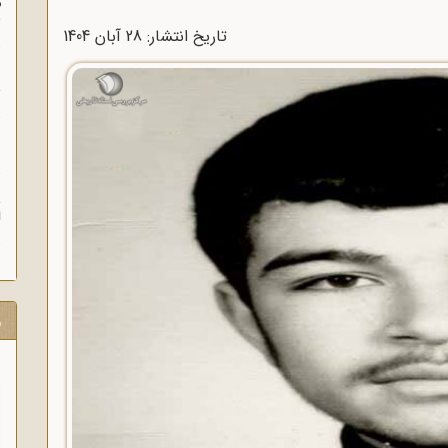
م
س
تاریخ انتشار: 28 آبان 1404
ن
ش
ن
ش
ا
ر