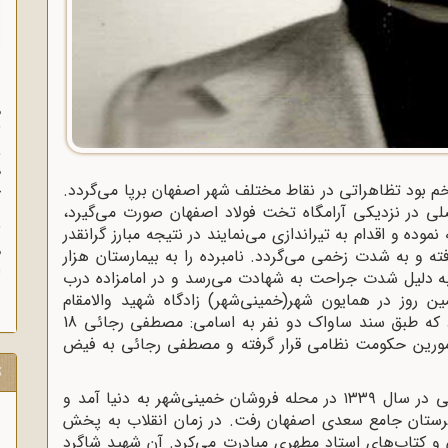
س
م
ث
و
ه
سعید غدیرخم بود تظاهراتی در نقاط مختلف شهر اصفهان برپا می‌گردد.
خ
ب
ی در نزدیکی آرامگاه تخت فولاد اصفهان صورت می‌گیرد،
ث
وده و اقدام به تیراندازی می‌نمایند در نتیجه مبارز گرانقدر
م
ه و به شدت زخمی می‌گردد. نامبرده را به بیمارستان هزار
به دلیل شدت جراحت به شهادت می‌رسد و در امامزاده درب
ش
 روز در همایون شهر(خمینی‌شهر) زادگاه شهید والامقام
ابطحی، تظاهراتی چند هزار نفری صورت می‌گیرد که طبق سند ساواک دو نفر به اسامی: مصطفی رجائی 18
اصابت گلوله مأمورین حکومت نظامی قرار گرفته و مصطفی رجائی به فیض
ت
شهید گرانقدر انقلاب اسلامی سید محمود ابطحی در سال ۱۳۳۹ در محله فروشان خمینی‌شهر به دنیا آمد و
بیرستان جامع سعدی اصفهان رفت. در زمان انقلاب به پخش
ن و کتاب‌های استاد مطهری مبادرت می‌کرد. آن شهید شاگرد