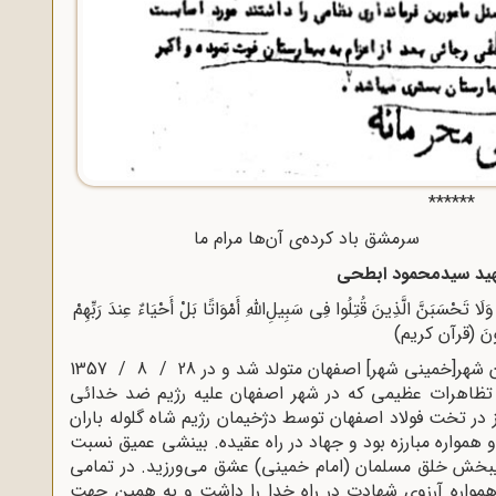
******
حق سرمشق باد کرده‌ی آن‌ها مرام ما
ید سیدمحمود ابطحی
ا تَحْسَبَنَّ الَّذِینَ قُتِلُوا فِی سَبِیلِ‌اللَّهِ أَمْوَاتًا بَلْ أَحْیَاءٌ عِندَ رَبِّهِمْ
قُونَ (قرآن کریم)
سیدمحمود ابطحی در اردیبهشت 1339در همایون شهر[خمینی شهر] اصفهان متولد شد و در 28 / 8 / 1357
تظاهرات عظیمی که در شهر اصفهان علیه رژیم ضد خدائی
 در تخت فولاد اصفهان توسط دژخیمان رژیم شاه گلوله باران
همواره مبارزه بود و جهاد در راه عقیده. بینشی عمیق نسبت
یبخش خلق مسلمان (امام خمینی) عشق می‌ورزید. در تمامی
همواره آرزوی شهادت در راه خدا را داشت و به همین جهت