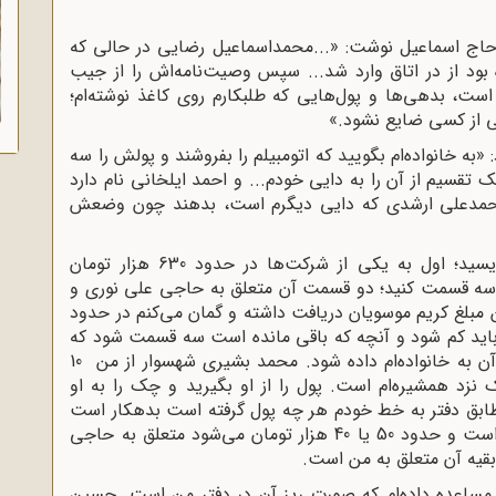
ی حاج اسماعیل نوشت: «...محمداسماعیل رضایی در حالی‌ که
ود از در اتاق وارد شد... سپس وصیت‌نامه‌اش را از جیب
ست، بدهی‌ها و پول‌هایی که طلبکارم روی کاغذ نوشته‌ام؛
ی از کسی ضایع نشود.»
 «به خانواده‌ام بگویید که اتومبیلم را بفروشند و پولش را سه
 تقسیم از آن را به دایی خودم... و احمد ایلخانی نام دارد
حمدعلی ارشدی که دایی دیگرم است، بدهند چون وضعش
حاج اسماعیل سپس گفت: «طلب‌های مرا بنویسید؛ اول به یکی از شرکت‌ها در حدود 630 هزار تومان
د سه قسمت کنید؛ دو قسمت آن متعلق به حاجی علی نوری و
بلغ کریم موسویان دریافت داشته و گمان می‌کنم در حدود
 باید کم شود و آنچه که باقی مانده است سه قسمت شود که
دو قسمت آن به حاجی علی نوری و یک قسمت آن به خانواده‌ام داده شود. محمد بشیری شهسوار از من 10
زد همشیره‌ام است. پول را از او بگیرید و چک را به او
طابق دفتر به خط خودم هر چه پول گرفته است بدهکار است
و از پولی که محمد بشیری و سید باشی بدهکار است و حدود 50 یا 40 هزار تومان می‌شود متعلق به حاجی
یه آن متعلق به من است.
مساعده سیب 33 هزار تومان مساعده داده‌ام که صورت ریز آن در دفتر من است. حسین