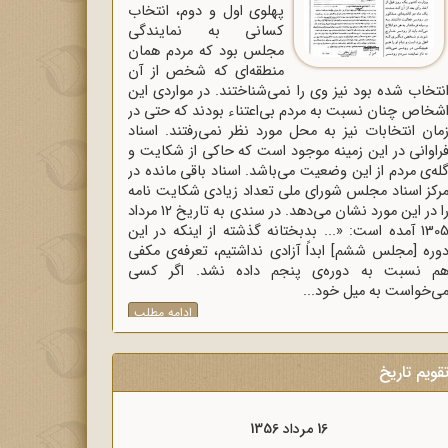
پهلوی اول و دوم، انتخاب
کسانی به نمایندگی
مجلس بود که مردم همان
منطقه‌ای که شخص از آن
نتخاب شده بود نیز وی را نمی‌شناختند. در مواردی این
شخاص چنان نسبت به مردم بی‌اعتناء بودند که حتی در
مان انتخابات نیز به محل مورد نظر نمی‌رفتند. اسناد
راوانی در این زمینه موجود است که حاکی از شکایت و
له‌ی مردم از این وضعیت می‌باشد. اسناد باقی مانده در
رکز اسناد مجلس شورای ملی تعداد زیادی شکایت نامه
را در این مورد نشان می‌دهد. در سندی به تاریخ 12 مرداد
1305 آمده است: «... بدبختانه گذشته از اینکه در این
وره [مجلس ششم] ابداً آزادی نداشتیم، تعرفه‌ی مکفی
م نسبت به دوره‌ی پنجم داده نشد. اگر کسی
ی‌خواست به میل خود...
ادامه مطلب
قویم تاریخ
16 مرداد 1357