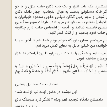
همشیره. یک باب اتاق و یک باب دکان جنب منزل را با دو
ر خانه مسکونی بدهید به عیال اینجانب. چهار دانگ دکان
ن شوش و سهم زمین گرگان شرکتی حاجی محمود طهرانیان و
وانا] متعلق به سه فرزندم می‌باشد. عایدات سهم سنگ‌بری
سین قاسمیه نمائید و آنچه از اشخاص طلب دارم چنانچه
ای طلب نمود بدهید و از ثلث کسر کنید.
سم می‌دهم همان طور که خودم بودم شما هم تا آخر عمر با
انید؛ من خیلی مایل به دعای کمیل می‌باشم.
از تمام اقوام و دوستان و بازماندگانم خداحافظی می‌نمایم و همگی را به خدا می‌سپارم تا روز قیامت. 20 هزار
ردیان ساخته شود.
هُ عَلَیْهِ وَ آلِهِ نَبِیّاً وَ بِعَلِیٍّ إِمَاماً وَ بِالْحَسَنِ وَ الْحُسَیْنِ وَ عَلِیٍّ وَ
سَنِ وَ الْخَلَفِ الصَّالِحِ عَلَیْهِمُ السَّلاَمُ أَئِمَّةً وَ سَادَةً وَ قَادَةً بِهِمْ
امضا: محمداسماعیل رضایی
این نوشته در حضور اینجانب نوشته شد :
دادستان دادگاه تجدید نظر ویژه 2 لشگر گارد سرهنگ قانع