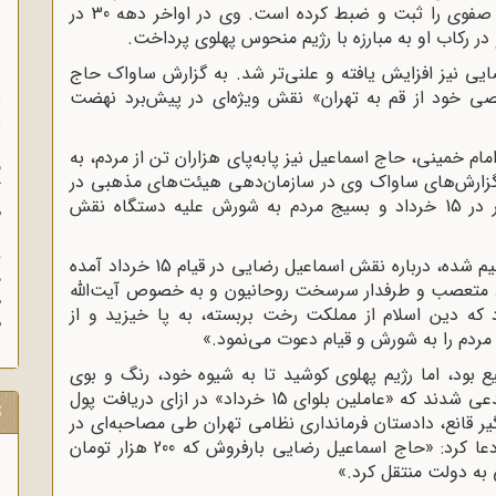
همکاری با شهید حجت‌الاسلام سید مجتبی نواب صفوی را ثبت و ضبط کرده است. وی در اواخر دهه 30 در
ر رکاب او به مبارزه با رژیم منحوس پهلوی پرداخت.
یی نیز افزایش یافته و علنی‌تر شد. به گزارش ساواک حاج
صی خود از قم به تهران» نقش ویژه‌ای در پیش‌برد نهضت
ا
ا
ز
بر بازداشت امام خمینی، حاج اسماعیل نیز پابه‌پای هزاران تن از مردم، به
ف
فعال بود. بنابر گزارش‌های ساواک وی در سازمان‌دهی هیئت‌های مذهبی در
گ
تاسوعا و عاشورای سال 1342، تعطیل نمودن بازار در 15 خرداد و بسیج مردم به شورش علیه دستگاه نقش
م
در گزارشی که توسط مأمور ناشناخته ساواک تنظیم شده، درباره نقش اسماعیل رضایی در قیام 15 خرداد آمده
د
اد متعصب و طرفدار سرسخت روحانیون و به‌ خصوص آیت‌الله
ه
ه دین اسلام از مملکت رخت بربسته، به پا خیزید و از
م
ام 15 خرداد بسیار وسیع بود، اما رژیم پهلوی کوشید تا به ‌شیوه‌ خود، رنگ و بوی
مردمی قیام را لوث کند. از این رو کارگزاران رژیم مدعی شدند که «عاملین بلوای 15 خرداد» در ازای دریافت پول
ت
ر قانع، دادستان فرمانداری نظامی تهران طی مصاحبه‌ای در
15 تیرماه، درست یک ماه بعد از قیام 15 خرداد ادعا کرد: «حاج اسماعیل رضایی بارفروش که 200 هزار تومان
ی به دولت منتقل کرد.»