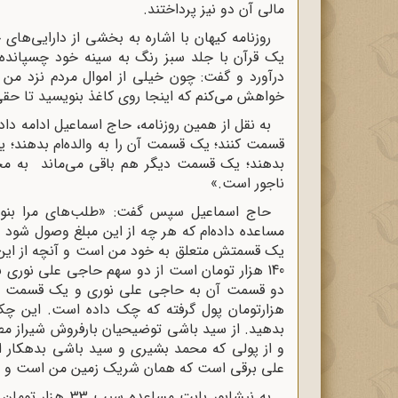
مالی آن دو نیز پرداختند.
روزنامه کیهان با اشاره به بخشی از دارایی‌ها
یک قرآن با جلد سبز رنگ به سینه خود چسپانده ب
درآورد و گفت: چون خیلی از اموال مردم نزد من ا
خواهش می‌کنم که اینجا روی کاغذ بنویسید تا حق
به نقل از همین روزنامه، حاج اسماعیل ادامه داد:
قسمت کنند؛ یک قسمت آن را به والده‌ام بدهند؛ یک
بدهند؛ یک قسمت دیگر هم باقی می‌ماند به م
ناجور است.»
مساعده داده‌ام که هر چه از این مبلغ وصول شو
یک قسمتش متعلق به خود من است و آنچه از این م
140 هزار تومان است از دو سهم حاجی علی نوری
هزارتومان پول گرفته که چک داده است. این چک ن
بدهید. از سید باشی توضیحیان بارفروش شیراز م
علی برقی است که همان شریک زمین من است و بق
به نیشابور بابت 