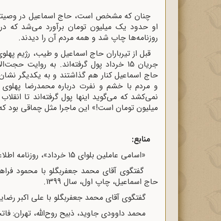
چنان‌ که مشخص است، حاج اسماعیل در وصیتنامه
او حدود یک میلیون تومان برآورد می‌شد که در 
روزنامه‌ها چاپ شد و همه مردم آن را دیدند.
جریان 15 خرداد پول گرفته‌اند. به روایت ح
حاج اسماعیل کنار هم گذاشتند و به یکدیگر نشان
و مردم با خشم و نفرت درباره محمدرضا پهلوی
نمی‌کشد که می‌گوید اینها پول گرفته‌اند تا انق
میلیون تومان است!» این ماجرا مثل چماقی بود که ب
منابع:
«اسامی عاملین بلوای 15 خرداد»، روزنامه اطلاعات، ش 11133، سال 38، 15 تیر 1342، ص 1 و 13 .
حاج اسماعیل، چاپ اول، سال 1399.
گفتگوی آقای محمد جعفربگلو با علی اکبر رضایی، مورخ 6 اسفند 
محمد داوودی ‌جاوید، ذبیح روح‌الله، تهران: فاتحان، چاپ 