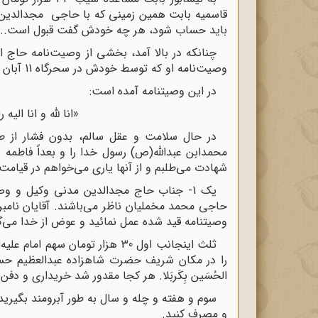
باید حساب شود، هر چه خودش گفت قبول است...
چنانکه در بالا آمد، بخشی از وصیت‌نامه حاج ا
وصیت‌نامه او که توسط خودش در سحرگاه 11 آبان 1342 نوشته شد می‌آید.
در این وصیتنامه آمده است:
«انا لله و انا الیه
در حال سلامت و عقل سالم، بدون فشار از ط
محمدابن عبدالله(ص) رسول خدا را و بعداً فاطمه 
شهادت می‌طلبم و از آنها یاری می‌خواهم در قیامت
یک 1- جناب حاج مجدالدین مدنی وکیل و 
حاجی محمد مخملیان ناظر می‌باشند. آقایان نامبر
وصیتنامه قید شده عمل نمائید و عوض از خدا می‌گ
را در مکان شریف حضرت شاهزاده عبدالعظیم حسنی دفن 
الحُسَین بِکَربَلا. هر کجا مقدور شد خریداری و دفن 
سوم و هفته و چله و سال به طور آبرومند بگیری
و مصرف کنید.