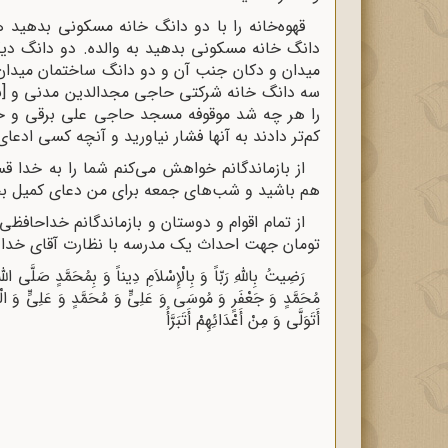
قهوه‌خانه را با دو دانگ خانه مسکونی بدهید 
دانگ خانه مسکونی بدهید به والده. دو دانگ دیگ
میدان و دکان جنب آن و دو دانگ ساختمان میدا
سه دانگ خانه شرکتی حاجی مجدالدین مدنی و [ناخ
را هر چه شد موقوفه مسجد حاجی علی برقی و ح
کم‌تر دادند به آنها فشار نیاورید و آنچه کسی ادع
از بازماندگانم خواهش می‌کنم شما را به خدا ق
هم باشید و شب‌های جمعه برای من دعای کمیل بخو
تومان جهت احداث یک مدرسه با نظارت آقای خداو
رَضِیتُ بِاللَّهِ رَبّاً وَ بِالْإِسْلاَمِ دِیناً وَ بِمُحَمَّدٍ صَلَّى اللَّ
مُحَمَّدٍ وَ جَعْفَرٍ وَ مُوسَى وَ عَلِیٍّ وَ مُحَمَّدٍ وَ عَلِیٍّ وَ الْحَ
أَتَوَلَّى وَ مِنْ أَعْدَائِهِمْ أَتَبَرَّأُ