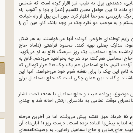
ضایی، دهنده‌ی پول به طیب نیز اقرار کرده است که شخص
آ
ال (200 هزار تومان) به او داده تا بین عوامل معین تقسیم [کند] و بلوا و آشوب راه
پ
گ بازپرسی صراحتاً اظهار کرد: چون این پول از راه خیانت
آ
ستم و به‌ موجب دو فقره چک در وجه بانک کار، عین آن را
ان رژیم توطئه‌ای طراحی کردند؛ آنها می‌خواستند به هر شکل
د، مدارک جعلی تهیه کنند. محمود فراهتی (داماد حاج
بازداشت حاج اسماعیل، یک روز سرهنگ قانع به او می‌گوید:
م؟ حاج اسماعیل هم گفته بود هر چه بخواهید می‌دهم. قانع به
او می‌گوید: 200 هزار تومان به عنوان کفالت بده تا آزادت کنیم. حاج اسماعیل هم یک چک 200 هزار تومانی که
ک
نکه قانع این چک را برای نقشه شوم خود می‌خواهد. آنها این
ذاشتند و گفتند این همان چکی است که حاج اسماعیل برای
این موضوع، پرونده طیب و حاج‌اسماعیل با هدف تحت فشار
از دادسرای موقت نظامی به دادسرای ارتش احاله شد و چندی
با وجود این‌ که توطئه رژیم برای لوث کردن قیام 15 خرداد طبق نقشه پیش می‌رفت، اما در آخرین مرحله
شکست خورد و مردم پی بردند نقشه ساواک تا چه اندازه پیش‌پا افتاده بوده است. درست روز 11 آبان‌ماه آن
ان طیب حاج‌رضایی و حاج اسماعیل رضایی، به وصیت‌نامه‌های