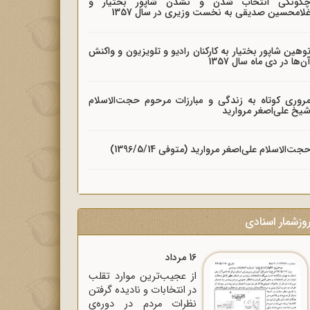
گونگی انتخاب شدن و نشدن شاپور بختیار و
لامحسین صدیقی به نخست وزیری در سال 1357
وهین شاپور بختیار به کارکنان رادیو و تلویزیون و واکنش
ن‌ها در دی ماه سال 1357
روری کوتاه به زندگی و مبارزات مرحوم حجت‌الاسلام
یخ علی‌اصغر مروارید
جت‌الاسلام علی‌اصغر مروارید (متوفی 1396/5/14)
وزشمار اسنادی
16 مرداد
از عجیب‌ترین موارد تقلب
در انتخابات و نادیده گرفتن
نظرات مردم در دوره‌ی