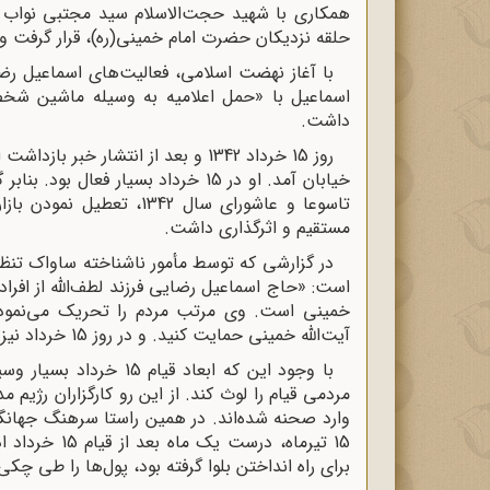
حلقه نزدیکان حضرت امام خمینی(ره)، قرار گرفت و د
با آغاز نهضت اسلامی، فعالیت‌های اسماعیل رضا
اسماعیل با «حمل اعلامیه‌ به وسیله ماشین شخ
داشت.
روز 15 خرداد 1342 و بعد از انتشار خ
خیابان آمد. او در 15 خرداد بسیار 
مستقیم و اثرگذاری داشت.
است: «حاج اسماعیل رضایی فرزند لطف‌الله از افر
خمینی است. وی مرتب مردم را تحریک می‌نمود ک
آیت‌الله خمینی حمایت کنید. و در روز 15 خرداد نیز مردم را به شورش و قیام دعوت می‌نمود.»
با وجود این که ابعاد قی
وارد صحنه شده‌اند. در همین راستا سرهنگ جهانگی
برای راه انداختن بلوا گرفته بود، پول‌ها را طی چک