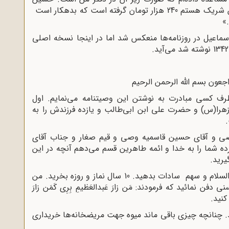
قاسمیه بابت همین زمینی که با حاجی مجدالدین شریک هستم 240 هزار تومان گرفته است که بدهکار است
»
سماعیل در روزنامه‌ها منعکس شد اما در اینجا نسخه اصلی
 راجعون بسم الله الرحمن الرحیم
رف کسی مبادرت به نوشتن این وصیتنامه می‌نمایم. اول
زهرا(س) و حضرت علی ابن ابی‌طالب و یازده فرزندش را به
.
وصی و آقای حسین قاسمیه وصی و قیم صغار و جناب آقای
ده شما را به خدا و ائمه طاهرین قسم می‌دهم آنچه در این
یرید.
ثلث اینجانب اول 30 هزار تومان سهم امام علیه‌السلام و سهم سادات بدهید. 10 سال نماز و روزه بخرید. من
نمائید که فرمودند: مَن زارَ عَبدالعَظیمِ بِرِی کَمَن زارَ
کنید.
د. چنانچه چیزی باقی ماند میوه جهت مریضخانه‌ها خریداری