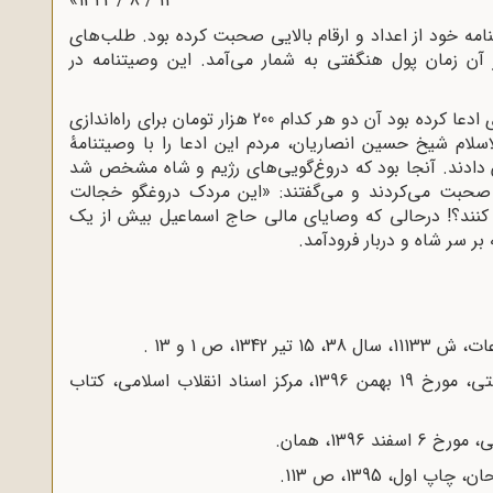
11 / 8 / 1342»
‌ خود از اعداد و ارقام بالایی صحبت کرده بود. طلب‌های
آن زمان پول هنگفتی به شمار می‌آمد. این وصیتنامه در
قبل از تیرباران حاج اسماعیل و طیب، رژیم پهلوی ادعا کرده بود آن‌ دو هر کدام 200 هزار تومان برای راه‌اندازی
جت‌الاسلام شیخ حسین انصاریان، مردم این ادعا را با وصیتنامۀ
 دادند. آنجا بود که دروغ‌گویی‌های رژیم و شاه مشخص شد
 صحبت می‌کردند و می‌گفتند: «این مردک دروغگو خجالت
لاب کنند؟! درحالی که وصایای مالی حاج اسماعیل بیش از یک
ر سر شاه و دربار فرودآمد.
گفتگوی آقای محمد جعفربگلو با محمود فراهتی، مورخ 19 بهمن 1396، مرکز اسناد انقلاب اسلامی، کتاب
1396، همان.
اول، 1395، ص 113.