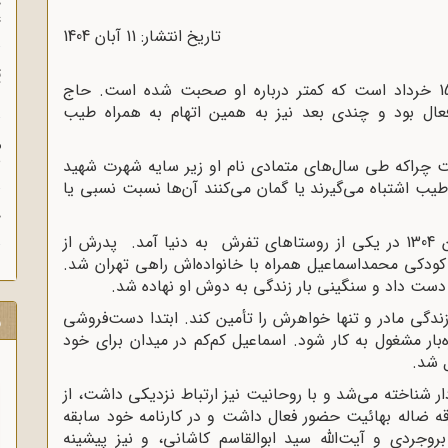
چ
غ
تاریخ انتشار: 11 آبان 1404
ت
شهید محمداسماعیل رضایی از جمله شهدای 15 خرداد است که کمتر درباره او صحبت شده است. حاج
آ
ریان قیام 15 خرداد 1342 بسیار فعال بود و چندی بعد نیز به همین اتهام به ‌همراه طیب
م
ش
ت چراکه طی سال‌های متمادی نام او زیر سایه شهرت شهید
یب اشتباه می‌گیرند یا گمان می‌کنند آن‌ها نسبت نسبی یا
ح
محمداسماعیل رضایی فرزند لطف‌الله در فروردین 1304 در یکی از روستاهای تفرش به دنیا آمد. پدرش از
ن کودکی محمداسماعیل همراه با خانواده‌اش راهی تهران شد.
ست داد و سنگینی بار زندگی به دوش او نهاده شد.
زندگی مادر و تنها خواهرش را تأمین کند. ابتدا دست‌فروشی
ر
بار مشغول به کار شود. اسماعیل کم‌کم در میدان برای خود
ل شد.
ر شناخته می‌شد و با روحانیت نیز ارتباط نزدیکی داشت، از
با فرقه ضاله بهائیت حضور فعال داشت و در کارنامه خود سابقه
وجردی و آیت‌الله سید ابوالقاسم کاشانی، و نیز پیشینه