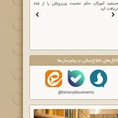
غاز سخنرانی‌های انتقادی و روشنگر وعاظ در لبیک به
یام امام به وعاظ و روحانیون برای روشنگری و
گاه‌سازی در منبرهای ماه رمضان.
انال‌های اطلاع‌رسانی در پیام‌رسان‌ها
@historydocuments