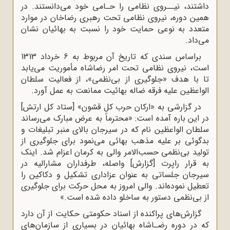
داشتند، نیــروی نظامی را حـامی خود می‌دانستند. در
همین دوره، نیروی نظامی تحت رهبری رضاخان در موارد
متعدد به نوعی حمایت خود را نسبت به بهائیان نشان
می‌داد.
براساس سندی که تاریخ آن مربوط به 6 خرداد 1313
است، نیروی نظامی تحت امر رضاشاه مأموریت می‌یابد
تا با هدف «جلوگیری از بی‌نظمی»، از فعالیت سلطان
الواعظین علیه فرقه ضاله بهائیت ممانعت به عمل آورد.
در گزارشی به «ارکان حرب کل قشون» [ستاد کل ارتش]
در این باره آمده است: «محترماً به عرض مبارک می‌رساند
سلطان الواعظین نام که در سیرجان بالای منبر تبلیغات و
بدگوئی بر علیه مذهب بهائی می‌نمود برای جلوگیری از
تولید بی‌نظمی حسب‌الامر والی به کرمان اعزام شد. اینک
به قرار راپرت [گزارش] واصله، طرفداران مشارالیه در
سیرجان جلساتی به عنوان عزاداری تشکیل و دکاکین را
تعطیل نموده‌اند. والی امروز به محل حرکت برای جلوگیری
از بی‌نظمی دستور به ساخلو داده شده است.»
گزارش‌های پراکنده از اسناد حکومتی حکایت از آن دارد
که در دوره رضـاشاه بهائیان در بسیاری از سازمان‌های