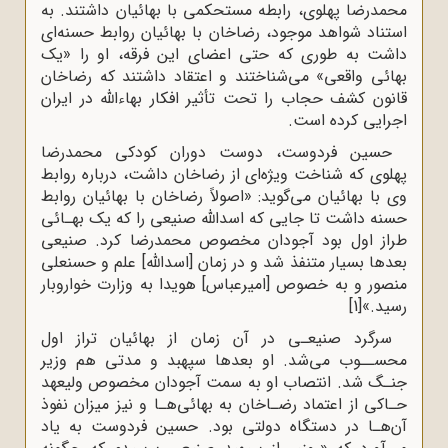
محمدرضا پهلوی، رابطه مستحکمی با بهائیان داشتند. به
استناد شواهد موجود، رضاخان با بهائیان روابط حسنه‌ای
داشت به ‌طوری که حتی اعضای این فرقه، او را «یک
بهائی واقعی» می‌شناختند و اعتقاد داشتند که رضاخان
قانون کشف حجاب را تحت تأثیر افکار بهاءالله در ایران
اجرایی کرده است.
حسین فردوست، دوست دوران کودکی محمدرضا
پهلوی که شناخت ویژه‌ای از رضاخان داشت، درباره روابط
وی با بهائیان می‌گوید: «اصولاً رضاخان با بهائیان روابط
حسنه داشت تا جایی که اسدالله صنیعی را که یک بهـائی
طراز اول بود آجودان مخصوص محمدرضا کرد. صنیعی
بعدها بسیار متنفذ شد و در زمان [اسدالله] علم و حسنعلی
منصور و به خصوص [امیرعباس] هویدا به وزارت خواروبار
رسید.»
[1]
سرگرد صنیعـی در آن زمان از بهائیان تراز اول
محســوب می‌شد. او بعدها سپهبد و مدتی هم وزیر
جنـگ شد. انتصاب او به سمت آجودان مخصوص ولیعهد
حـاکی از اعتماد رضـاخان به بهائی‌هـا و نیز میزان نفوذ
آن‌هـا در دستگاه دولتی بود. حسین فردوست به یاد