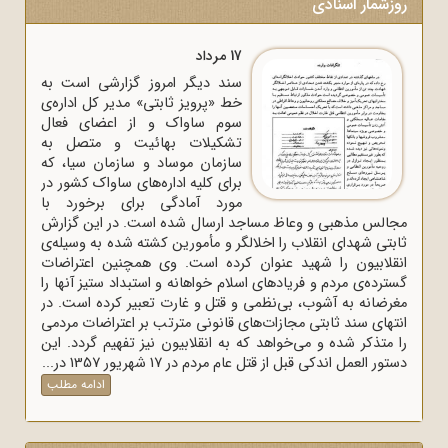
روزشمار اسنادی
17 مرداد
سند دیگر امروز گزارشی است به
خط «پرویز ثابتی» مدیر کل اداره‌ی
سوم ساواک و از اعضای فعال
تشکیلات بهائیت و متصل به
سازمان موساد و سازمان سیا، که
برای کلیه اداره‌های ساواک‌ کشور در
مورد آمادگی برای برخورد با
مجالس مذهبی و وعاظ مساجد ارسال شده است. در این گزارش
ثابتی شهدای انقلاب را اخلالگر و مأمورین کشته شده به وسیله‌ی
انقلابیون را شهید عنوان کرده است. وی همچنین اعتراضات
گسترده‌ی مردم و فریادهای اسلام خواهانه و استبداد ستیز آنها را
مغرضانه به آشوب، بی‌نظمی و قتل و غارت تعبیر کرده است. در
انتهای سند ثابتی مجازات‌های قانونی مترتب بر اعتراضات مردمی
را متذکر شده و می‌خواهد که به انقلابیون نیز تفهیم گردد. این
دستور العمل اندکی قبل از قتل عام مردم در 17 شهریور 1357 در...
ادامه مطلب