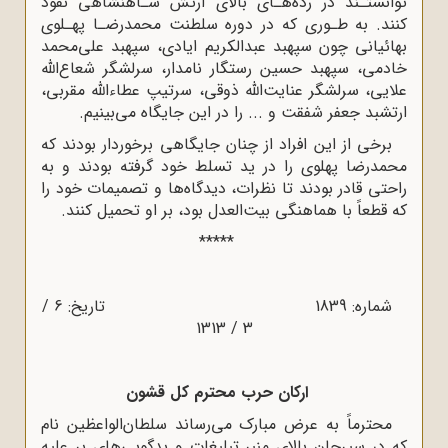
توانستـند در رده‌هـای بالای ارتش شـاهنشاهی نفوذ
کنند. به طـوری که در دوره سلطنت محمدرضـا پهـلوی
بهائیانی چون سپهبد عبدالکریم ایادی، سپهبد علی‌محمد
خادمی، سپهبد حسین رستگار نامدار، سرلشگر شعاع‌الله
علایی، سرلشگر عنایت‌الله ذوقی، سرتیپ عطاءالله مقربی،
ارتشبد جعفر شفقت و ... را در این جایگاه می‌بینیم.
برخی از این افراد از چنان جایگاهی برخوردار بودند که
محمدرضا پهلوی را در ید تسلط خود گرفته بودند و به
راحتی قادر بودند تا نظرات، دیدگاه‌ها و تصمیمات خود را
که قطعاً با هماهنگی بیت‌العدل بود، بر او تحمیل کنند.
*****
شماره: 1839 تاریخ: 6 /
3 / 1313
ارکان حرب محترم کل قشون
محترماً به عرض مبارک می‌رساند سلطان‌الواعظین نام
که در سیرجان بالای منبر تبلیغات و بدگویی‌های بر علیه