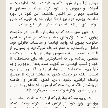
دولتی از قبیل ارتش، راه‌آهن، اداره دخانیات، اداره ثبت و
آموزش و پرورش و... نفوذ کرده بودند و بسیاری از
مناصب مهم را در اختیار داشتند. این نفوذ در دوره
سلطنت پهلوی دوم نیز کاملاً عیان بود به‌ طوری که حتی
مردم عادی نیز از تسلط بهائیان در دربار مطلع بودند.
به تعبیر نویسنـده کتاب بهائیـان نظامی در حکومت
پهلوی دوم «ویژگی‌های خاص حاکم بر نظام سیاسی
حکومت پهلوی که واجد نهادها و مناسبات قانونی بود،
شامل بی‌اعتمادی و عدم ضابطه می‌گردید و بسیاری از
افراد جـامعه و به ‌خصوص بهائیـان را به این نتیجه
قطعـی رسانده بود که آسـان‌ترین راه برای محـافظت از
خود و کسب ایمنـی، در تقویت سرمایه‌های وجودی و به
کارگـیری استعدادهـا و توانـایی‌های فکــری و یـدی
نیست، بلکه در نزدیک شدن به مراکـز قدرت از طریـق
واسطه‌ تراشی، رشوه دادن، تملق، تظاهر و اطاعت
می‌باشد و ناگفته پیداست که ارتش شاهنشاهی به عنوان
مهم‌ترین این مراکز قدرت محسوب می‌گردد.»
[4]
از همین‌رو بود که بهائیان که از دوره سلطنت رضاخــان
روزنه‌ای برای خود در ارتش ایجاد کرده بودند، کم‌کم