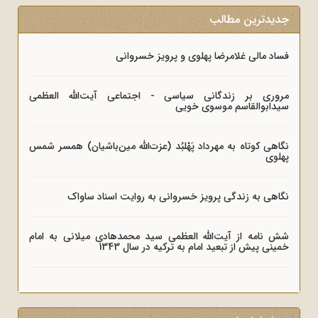
جدیدترین مطالب
فساد مالی غلامرضا پهلوی و پرویز خسروانی
مروری بر زندگانی سیاسی - اجتماعی آیت‌الله العظمی
سیدابوالقاسم موسوی خویی
نگاهی کوتاه به مهرداد پَهْلبُد (عزت‌الله مین‌باشیان) همسر شمس
پهلوی
نگاهی به زندگی پرویز خسروانی به روایت اسناد ساواک
شش نامه از آیت‌الله العظمی سید محمدهادی میلانی به امام
خمینی پیش از تبعید امام به ترکیه در سال 1343