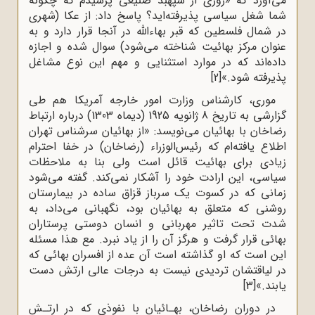
می‌آورد که «روزی از سپهبد صنیعی پرسیدم که چگونه
شما شغل سیاسی پذیرفته‌اید؟ پاسخ داد: از عکا (شهری
در شمال فلسطین که قبر بهاءالله در آنجا قرار دارد و به
عنوان مرکز بهائیت شناخته می‌شود) سوال شده و اجازه
داده‌اند که در موارد استثنایی و مهم این نوع مشاغل
پذیرفته شود.»
[2]
موری، کارشناس وزارت امور خارجه آمریکا هم طی
گزارشی به تاریخ 8 ژانویه 1925 (دیماه 1303) درباره ارتباط
رضاخان با بهائیان می‌نویسد: «از بهائیان سرشناس تهران
اطلاع یافته‌ام که رئیس‌الوزراء (رضاخان) در خفا احترام
زیادی برای بهائیت قائل است ولی بنا به ملاحظات
سیاسی، این ارادت خود را آشکار نمی‌کند. گفته می‌شود
زمانی که در کسوت یک سرباز قزاق ساده در بیمارستان
روشنی که متعلق به بهائیان بود، نگهبانی می‌داد، به
شدت تحت تاثیر مهربانی و انسان ‌دوستی پرستاران
بهائی قرار گرفت و هرگز آن را از یاد نبرد. مع هذا مسئله
این است که او گذاشته است آن عده از افسران بهائی که
در لیاقتشان تردیدی نیست به درجات عالی ارتش دست
یابند.»
[3]
در دوران رضاخان، بهـائیان با نفوذی که در ارتـش