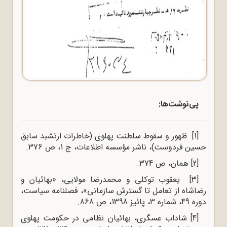
پی‌نوشت‌ها:
[1]
ظهور و سقوط سلطنت پهلوی (خاطرات ارتشبد سابق
حسین فردوست)، ناشر مؤسسه اطلاعات، ج 1، ص 376.
[2]
همان، ص 374.
[3]
یعقوب توکلی و محمدرضا مولایی، «بهائیان و
رضاشاه از تعامل تا گسترش سازمانی»، فصلنامه سیاست،
دوره 49، شماره 3، پائیز 1398، ص 868.
[4]
شاداب عسگری، بهائیان نظامی در حکومت پهلوی