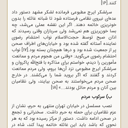
کنند.
[16]
سرلشکر ایرج مطبوعى فرمانده لشکر مشهد دستور داد
عده‌اى نیروى نظامى فرستاده شود تا شبانه غائله را بدون
خونریزى خاتمه دهند. اگر این نقشه عملى مى‌شد، چه
بسا خون‌ریزى هم نمى‌شد ولى سربازان وقتى رسیدند که
اذان صبح توسط حجت‌الاسلام نواب احتشام رضوی
نماینده آستانه گفته شده بود و خیابان‌هاى اطراف صحن
پر از جمعیت شده بود و درها هم‌چنان بسته بود.
[17]
نواب
احتشام رضوی مى‌گوید: «وقتى من هجوم مردم و ممانعت
مأمورین را دیدم، خواستم براى مذاکره با فتح‌الله پاکروان و
سرلشکر ایرج مطبوعى نزد آن‌ها بروم، ولى مردم ممانعت
کردند و گفتند که اگر بروید شما را مى‌کشند. در خارج
صحن مردم مى‌خواستند به صحن بیایند، ولى نظامیان
بین آنان و مردم حائل بودند...»
[18]
ب) سرکوب مردم
نصب مسلسل در خیابان تهران‌ منتهى به حرم، نشان از
عزم نظامیان براى حمله به حرم داشت. سخنرانی و تجمع
در صحن ادامه داشت. دستور از مرکز رسیده بود که به هر
نحوى که باشد باید این غائله خاتمه پیدا کند، شاه در