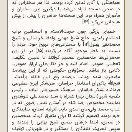
هماهنگى با آنان قدغن کرده بودند، لذا هر سخنرانی که
در صحن مسجد ایراد می‌شد با درگیری بین سخنران و
مأموران همراه بود. این صحنه‌ها حاضران را بیش از پیش
هیجانى می‌کرد.
[13]
خطبای بزرگی چون حجت‌الاسلام و المسلمین نواب
احتشام رضوی، حاج شیخ مهدی واعظ خراسانی و شیخ
محمدتقی بهلول
[14]
با سخنرانى‌هاى مهیج خود، مردم را
نسبت به خطر موجود آگاه می‌کردند.
[15]
در اثر این
سخنرانى‌ها متحصنین تصمیم گرفتند تا تعیین تکلیف،
تعطیلی عمومى اعلام کنند و جز دکان‌هاى ارزاق عمومى،
دکانى باز نباشد. مسؤولان حکومتى که از این پیشامد
مضطرب شده بودند، درصدد رفع این غائله برآمدند.
فتح‌الله پاکروان استاندار خراسان، سرلشکر ایرج مطبوعی
فرمانده لشکر خراسان، سرهنگ حسین‌قلی بیات ـ رئیس
نظمیه شرق(استان نهم) همراه با سید محمدعلی شوشتری
نماینده مخصوص رضا شاه در آستان قدس رضوی که در
غیاب محمد ولى‌خان اسدى نایب‌التولیه آستان، نمایندگان
حرم بودند تصمیم گرفتند تا براى متفرق کردند متحصنین
در صحن، ابتدا درهاى صحن شیخ بهایى را ببندند و
سپس تحریک کنندگان را دستگیر و در شهربانى توقیف