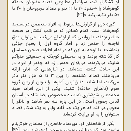
او تشکیل شد، سرلشکر مطبوعى تعداد مقتولان حادثه‌
گوهرشاد را «حدود 20 تا 22 نفر و تعداد مجروحان را 40 تا
50 نفر ذکرمی‌کند.»
[44]
گروه دوم از گزارش‌ها مربوط به افراد متحصن در مسجد
گوهرشاد است. تمام کسانى که در شب کشتار در صحنه
حاضر بودند، با روایتى که از اوضاع مى‌کنند، مى‌توان عمق
فاجعه را حدس زد و آمار گروه اول را بسیار جزئى
پنداشت. با توجه به این که در تمام اطراف صحن مسلسل
کار گذاشته بودند و به محیطى کوچک با جمعیتى متراکم
شلیک مى‌کردند، مى‌توان حدس زد که چقدر از افراد در
این حادثه کشته شده‌اند. در آمارهایى که آنان ارائه
مى‌دهند، تعداد کشته‌ها را بین 3 تا 5 هزار نفر ذکر
مى‌کنند، اما شاید دقیق‌ترین آمارها را بتوان از زبان گروه
سوم (ناظران حادثه) شنید. یکى از این افراد، سید
محمدعلی شوشتری نماینده مخصوص رضا شاه در آستان
قدس رضوی است. در این باره سه نفر شاهد و ناظر را
معرفى مى‌کند که هر یک جداگانه ولى به یک شکل تعداد
مقتولان را به او روایت کرده‌اند.
یکى از شاهدان او، میرعماد طاهرى از معلمان خوش‌نام
مشهد بود که منزلش روبروى مسجد گوهرشاد بود.
[45]