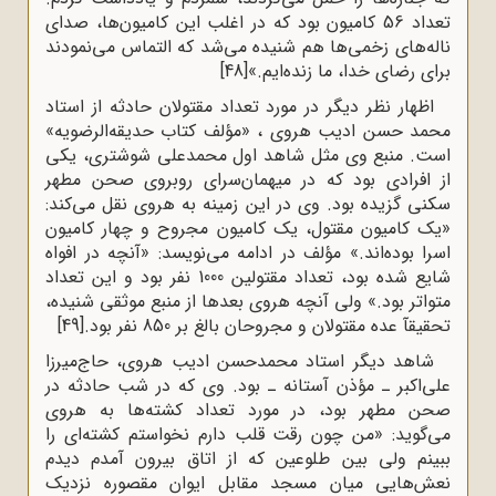
تعداد 56 کامیون بود که در اغلب این کامیون‌ها، صداى
ناله‌هاى زخمى‌ها هم شنیده مى‌شد که التماس مى‌نمودند
براى رضاى خدا، ما زنده‌ایم.»
[48]
اظهار نظر دیگر در مورد تعداد مقتولان حادثه از استاد
محمد حسن ادیب هروى ، «مؤلف کتاب حدیقه‌الرضویه»
است. منبع وى مثل شاهد اول محمدعلی شوشترى، یکى
از افرادى بود که در میهمان‌سراى روبروى صحن مطهر
سکنى گزیده بود. وى در این زمینه به هروی نقل می‌کند:
«یک کامیون مقتول، یک کامیون مجروح و چهار کامیون
اسرا بوده‌اند.» مؤلف در ادامه مى‌نویسد: «آنچه در افواه
شایع شده بود، تعداد مقتولین 1000 نفر بود و این تعداد
متواتر بود.» ولى آنچه هروى بعدها از منبع موثقى شنیده،
تحقیقآ عده‌ مقتولان و مجروحان بالغ بر 850 نفر بود.
[49]
شاهد دیگر استاد محمدحسن ادیب هروى، حاج‌میرزا
على‌اکبر ـ مؤذن آستانه ـ بود. وى که در شب حادثه در
صحن مطهر بود، در مورد تعداد کشته‌ها به هروى
مى‌گوید: «من چون رقت قلب دارم نخواستم کشته‌اى را
ببینم ولى بین طلوعین که از اتاق بیرون آمدم دیدم
نعش‌هایى میان مسجد مقابل ایوان مقصوره نزدیک