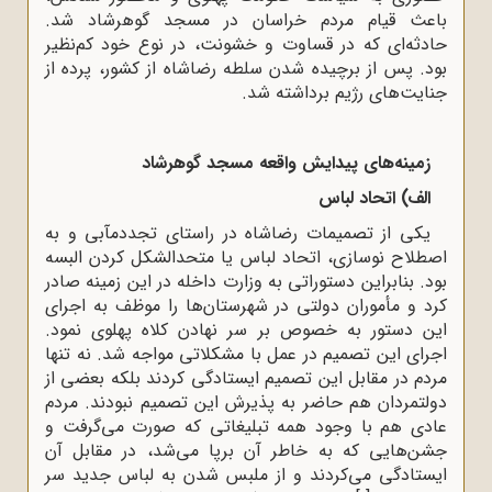
باعث قیام مردم خراسان در مسجد گوهرشاد شد.
حادثه‌اى که در قساوت و خشونت، در نوع خود کم‌نظیر
بود. پس از برچیده شدن سلطه‌ رضاشاه از کشور، پرده از
جنایت‌هاى رژیم برداشته شد.
زمینه‌های پیدایش واقعه مسجد گوهرشاد
الف)
اتحاد لباس
یکى از تصمیمات رضاشاه در راستاى تجددمآبى و به
اصطلاح نوسازى، اتحاد لباس یا متحدالشکل کردن البسه
بود. بنابراین دستوراتى به وزارت داخله در این زمینه صادر
کرد و مأموران دولتى در شهرستان‌ها را موظف به اجرای
این دستور به خصوص بر سر نهادن کلاه پهلوى نمود.
اجراى این تصمیم در عمل با مشکلاتى مواجه شد. نه تنها
مردم در مقابل این تصمیم ایستادگى کردند بلکه بعضى از
دولتمردان هم حاضر به پذیرش این تصمیم نبودند. مردم
عادى هم با وجود همه‌ تبلیغاتى که صورت مى‌گرفت و
جشن‌هایى که به خاطر آن برپا مى‌شد، در مقابل آن
ایستادگى مى‌کردند و از ملبس شدن به لباس جدید سر