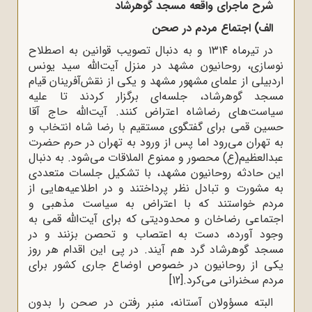
شرح ماجرای واقعه مسجد گوهرشاد
الف) اجتماع مردم در صحن
در تیرماه ۱۳۱۴ و به دنبال تصویب قوانین به اصطلاح
نوسازی، روحانیون مشهد در منزل
آیت‌الله
سید یونس
اردبیلی
از علمای مشهور مشهد و یکی از نقش‌آفرینان قیام
مسجد گوهرشاد، جلسه
ای برگزار کردند تا علیه
سیاست‌های رضاشاه اعتراض کنند.
آیت‌الله حاج آقا
حسین قمی
برای گفتگوی مستقیم با رضا شاه انتخاب و
به تهران می‌رود اما پس از ورود به تهران در
حرم حضرت
عبدالعظی
م(ع) محصور و ممنوع الملاقات می‌شود. به دنبال
این حادثه روحانیون مشهد، با تشکیل جلسات متعددی
به مشورت و تبادل نظر پرداختند و در اطلاعیه‌هایی از
مردم خواستند که با اعتراض به سیاست مذهبی و
اجتماعی رضاخان و محدودیتی که برای آیت‌الله قمی به
‌وجود آورده، دست به اعتصاب و تحصن بزنند و در
مسجد گوهرشاد گرد هم آیند. در پی این اقدام هر روز
یکی از روحانیون در خصوص اوضاع جاری کشور برای
مردم سخنرانی می‌کرد.
[12]
البته مسؤولان آستانه، منبر رفتن در صحن را بدون