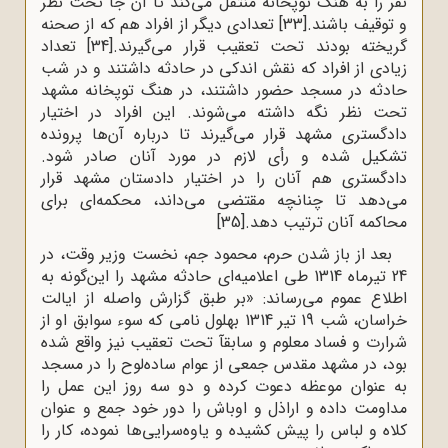
نفر را به هنگ توپخانه منتقل می‌کند تا آن جا تحت نظر
و توقیف باشند.
[33]
تعدادى دیگر از افراد هم که از صحنه
گریخته بودند تحت تعقیب قرار می‌گیرند.
[34]
تعداد
زیادى از افراد که نقش اندکى در حادثه داشتند و در شب
حادثه در مسجد حضور داشتند، در هنگ توپخانه مشهد
تحت نظر نگه داشته می‌شوند. این افراد در اختیار
دادگسترى مشهد قرار می‌گیرند تا درباره آن‌ها پرونده
تشکیل شده و رأى لازم در مورد آنان صادر شود.
دادگسترى هم آنان را در اختیار دادستان مشهد قرار
می‌دهد تا چنانچه مقتضى مى‌داند، محکمه‌اى براى
محاکمه‌ آنان ترتیب دهد.
[35]
بعد از باز شدن حرم، محمود جم، نخست وزیر وقت، در
24 تیرماه 1314 طى اعلامیه‌اى حادثه مشهد را این‌گونه به
اطلاع عموم می‌رساند: «بر طبق گزارش واصله از ایالت
خراسان، شب 19 تیر 1314 بهلول نامى که سوء سوابق او از
شرارت و فساد معلوم و سابقآ تحت تعقیب نیز واقع شده
بود، در مشهد مقدس جمعى از عوام ساده‌لوح را در مسجد
به عنوان موعظه دعوت کرده و دو سه روز این عمل را
مداومت داده و اراذل و اوباش را دور خود جمع و عنوان
کلاه و لباس را پیش کشیده و یاوه‌سرایى‌ها نموده، کار را