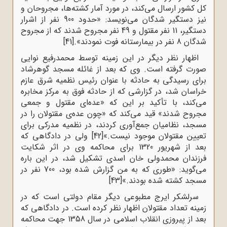
کل کشور ارسال می‌کند، در مورد آمار کشته‌ها، مجروحان و
نیز دستگیر شدگان می‌نویسد: «حدود 900 نفر از اشرار
دستگیر، 11 نفر مقتول و 49 نفر مجروح شدند که از مجروح
‌شدگان 8 نفر در بیمارستانه فوت نمودند».
[41]
اظهار نظر دیگر در این زمینه توسط محمدرفیع نوایى
صورت گرفته است. وى که بعد از غائله‌ مسجد گوهرشاد
براى رسیدگى به حادثه با عنوان رئیس نظمیه‌ شرق عازم
خراسان شد، در گزارشى که از حادثه فوق به مرکز مخابره
مى‌کند، با تأکید بر این ‌که «عده‌اى مقتول و جمعى
مجروح شدند» قید مى‌کند که «چون عده‌ى مقتولان را در
مسجد، نظامیان جمع‌آورى کردند، در نظمیه مدرکى براى
تعیین مقتولان موجود نیست.»
[42]
ولى در دادگاهى که
بعد از شهریور 1320 براى محاکمه‌ وى در اثر شکایت
فرزندان محمدولى خان اسدى تشکیل شد، در این باره
مى‌گوید: «طورى که به من گزارش شده بود، 700 نفر در
مسجد کشته شده بودند.»
[43]
سرلشکر ایرج مطبوعى دیگر مقام دولتى است که در
زمینه تعداد مقتولان اظهار نظر کرده است. در دادگاهى که
بعد از پیروزى انقلاب اسلامى در سال 1358 جهت محاکمه