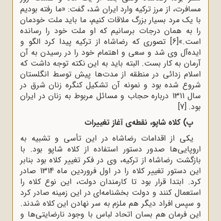
مسافرت، از مرز ترکیه وارد ایران شد، گفت: «ما رفته بودیم
با یک مرد بسیار بزرگ ملاقات کنیم، ما باید ملت خودمان
را به همان درجات برسانیم که او ملت خود را رسانده
است.»
[6]
تصورى که رضاشاه از ترکیه پیدا کرد الگو و
ایده‌آل وى شد و سعى و اهتمام خود را در رسیدن به آن
آرمان به کار بست. البته باید به این نکته توجه داشت که
اسلام زدائی در منطقه از مدت‌ها پیش توسط انگلستان
شروع شده بود و نمونه آن تشکیل کنگره زنان شرق در
سال 1311 درباره حجاب و مسائل مربوط به زنان در ایران
بود.
[7]
پ) کلاه ‌شاپو، نقطه‌ى آغاز تغییرات
یکى از اقدامات رضاشاه در این تأسى و تشبیه به
اروپایى‌ها صدور دستور استفاده از کلاه ‌شاپو بود. با
بازگشت رضاشاه از ترکیه، وى در فکر تغییر کلاه بود بنابر
این دستور تغییر کلاه را در اول فروردین ماه 1314 صادر
کرد. ابتدا قرار بود تا کارمندان دولت، این نوع کلاه را
استعمال کنند و دولت بخشنامه‌ای در این زمینه صادر کرد
و سپس افراد دیگر هم ملزم به سر نهادن این کلاه شدند.
این فرمان هم بسان اتحاد لباس با وجود نارضایتى‌ها و