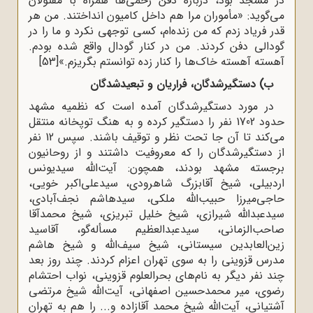
در مسجد بود، در‌باره دفن زخمى‌ها همراه با مقتولان
مى‌گوید: «مأموران مرا هم داخل کامیون انداختند. من هر
قدر فریاد زدم که من زنده‌ام، کسى توجهى نکرد و ما را در
گودالى دفن کردند. من در کنار گودال واقع شده بودم.
آهسته آهسته خاک‌ها را کنار زده توانستم بگریزم.»
[53]
ب) دستگیرشدگان، فراریان و تبعیدشدگان
در مورد دستگیرشدگان آمده است که نظمیه‌ مشهد
حدود 1702 نفر را دستگیر کرده و به هنگ توپخانه منتقل
می‌کند تا آن جا تحت نظر و توقیف باشند. سپس 12 نفر
از دستگیرشدگان را که معروفیت داشتند و از روحانیون
برجسته‌ مشهد بودند، همچون: آیت‌الله سیدیونس
اردبیلى، شیخ آقابزرگ شاهرودى، سیدعلى‌اکبر خویى،
حاجى‌میرزا حبیب‌الله ملکى، سیدهاشم نجف‌آبادى،
سیدعبدالله شیرازى، شیخ خلیل تبریزى، شیخ محمدآقا
صاحب‌الزمانى، سیدعبدالعظیم مسأله‌گو، آقاسید
زین‌العابدین سیستانى، شیخ سیف‌الله و شیخ هاشم
مدرس قزوینى را به سوى تهران اعزام کردند. چند روز بعد
چند نفر دیگر به نام‌هاى بحرالعلوم قزوینى، نواب احتشام
رضوى، میر محمدحسین اصفهانى، آیت‌الله شیخ مرتضی
آشتیانی، آیت‌الله شیخ محمد آقازاده و... را هم به تهران