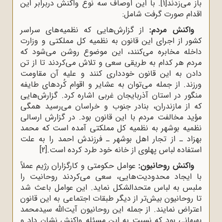
باز مى‌زدند
[1]
. با این اوصاف سه نوع واکنش دربرابر این
اقدام صورت گرفت شامل:
واکنش مردم:
از گزارش‌هایى که نظمیه‌هاى سراسر
کشور از اجراى این قانون به نظمیه‌ کل مملکتى و وزارت
داخله مخابره مى‌کنند، این موضوع روشن مى‌شود که
مردم هر کدام به طریقى سعى و تلاش مى‌کردند تا از تن
دادن به این قانون خوددارى کنند و علیه آن مقاومت
ورزند. از جمله‌ می‌توان به عشایر و اقوام کُردهاى طایفه
منگور در استان آذربایجان غربى اشاره کرد. گزارش‌هایى
که از مازندران، بنادر جنوب و خراسان مى‌رسید همگى
مؤید مخالفت مردم با این قانون بود. در گزارش ارسالى
نظمیه‌ بوشهر به نظمیه‌ کل مملکتى آمده است که محمد
بهزاد ـ از تجار اهل بوشهر ـ فرزندش احمد را به علت
استفاده لباس پهلوى از خانه خود طرد کرده است.
[2]
واکنش روحانیون:
عوامل حکومتى و کارگزاران رژیم عملاً
با ایجاد محدودیت‌هایى، سعى مى‌کردند روحانیت را
ملبس به لباس متحدالشکل نماید. این عوامل باعث شد
تا روحانیون بیش‌تر از دیگر طبقات اجتماعى به این قانون
اعتراض نمایند. از جمله این روحانیون آیت‌الله سیدمحمد
بهبهانی بود که نسبت به این مسئله واکنش نشان داد و