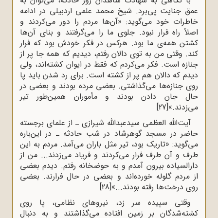
با نگاهى به شهادت شاهدان روز حادثه، مى‌توان به
عمق جنایت پى‌برد. شیخ محمد علمی اردبیلی در ادامه
خاطرات خود مى‌گوید: «آن‌ها مردم را دور مى‌کردند و
اصلاً راه فرار نبود. جلوى ما را مى‌گرفتند و بناى آن‌ها
کشتن همه‌ى ما بود. هرکس در فکر خودش بود که فرار
کند. وقتى من به توى دالان رفتم، دیدیم که همه جا پر از
جنازه است. فکر می‌کردم که فقط در ایوان کشته‌اند، ولى
دیدم که دالان هم پر از کشته است. براى رد شدن باید پا
روى جنازه‌ها مى‌گذاشتى. بعضى مرده بودند و بعضى در
حال جان دادن بودند و مأموران همین‌طور تیر
مى‌زدند.»
[27]
آیت‌الله العظمی سیدعبدالله شیرازى ـ از علمای برجسته
حاضر در مسجد گوهرشاد در شب حادثه ـ در این‌باره
مى‌گوید: «تاریک بود، تیر مثل باران مى‌آمد. مردم به این
طرف و آن طرف فرار مى‌کردند و فریاد مى‌زدند... من از
دارالسیاده بیرون آمدم و به حوضخانه رفتم. دیدم بعضى
از مردم گلوله خورده‌اند و بعضى در حال فرارند. بعضى
روى درخت‌ها رفته بودند...»
[28]
وقتى سپیده سر زد، نیروهای نظامی، پا روى
کشته‌شدگان بر زمین افتاده مى‌گذاشتند و به دنبال