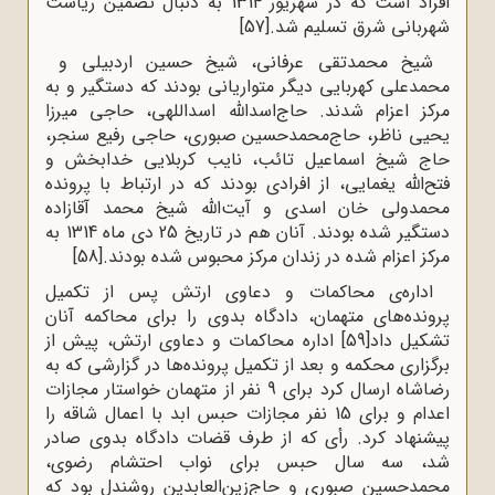
افراد است که در شهریور 1314 به دنبال تضمین ریاست
شهربانى شرق تسلیم شد.
[57]
شیخ محمدتقى عرفانى، شیخ حسین اردبیلى و
محمدعلى کهربایى دیگر متواریانى بودند که دستگیر و به
مرکز اعزام شدند. حاج‌اسدالله اسداللهى، حاجى میرزا
یحیى ناظر، حاج‌محمدحسین صبورى، حاجى رفیع سنجر،
حاج شیخ اسماعیل تائب، نایب کربلایى خدابخش و
فتح‌الله یغمایى، از افرادى بودند که در ارتباط با پرونده‌
محمدولى خان اسدى و آیت‌الله شیخ محمد آقازاده
دستگیر شده بودند. آنان هم در تاریخ 25 دى ماه 1314 به
مرکز اعزام شده در زندان مرکز محبوس شده بودند.
[58]
اداره‌ى محاکمات و دعاوى ارتش پس از تکمیل
پرونده‌هاى متهمان، دادگاه بدوی را براى محاکمه‌ آنان
تشکیل داد
[59]
اداره‌ محاکمات و دعاوى ارتش، پیش از
برگزارى محکمه و بعد از تکمیل پرونده‌ها در گزارشى که به
رضاشاه ارسال کرد براى 9 نفر از متهمان خواستار مجازات
اعدام و براى 15 نفر مجازات حبس ابد با اعمال شاقه را
پیشنهاد کرد. رأى که از طرف قضات دادگاه بدوی صادر
شد، سه سال حبس براى نواب احتشام رضوی،
محمدحسین صبورى و حاج‌زین‌العابدین روشندل بود که