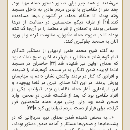
مى‌شدند و همه چیز براى صدور دستور حمله مهیا بود.
چند نفر از نظامیان با لباس مردم عادى به داخل مسجد
رفته بودند تا هنگام حمله، در گشودن درها مساعدت
کنند.
[21]
از طرف دیگر، متحصنین در حفاظت از درها
حساس بودند و تعدادى از افراد معتمد را در آن‌جا گذاشته
بودند تا در صورت حمله مأموران، مقاومت کرده و از ورود
آنان به مسجد جلوگیرى کنند.
به گفته‌ شیخ محمد علمى اردبیلى از دستگیر شدگان
قیام گوهرشاد: «لحظاتى بیش‌تر به اذان صبح نمانده بود
که صداى اولین تیر شنیده شد.
[22]
حاضران در مسجد
ابتدا کوبیده شدن کلنگى به در مسجد گوهرشاد را شنیدند
و افرادى که کنار در بودند واکنش نشان داده به مهاجمان
یورش بردند. در این اثنا صداى تیرى در فضا پیچیده و
این تیراندازى آغاز حمله‌ نظامیان بود. تیرانداز، یکى از
افراد نظامى بود که بعد از شکسته شدن درِ صحن، وارد
صحن شده بود ولى وقتى مورد حمله‌ متحصنین قرار
گرفت، براى فرار از دست مردم تیراندازى کرد.»
[23]
«...به محض شنیده شدن صداى تیر، سربازانى که در
پشت‌بام‌ها و صحن‌ها مستقر و آماده‌ صدور دستور بودند،