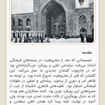
مقدمه
تصمیماتى که بعد از مشروطیت در زمینه‌هاى فرهنگى
اتخاذ مى‌شد، براساس تلقى و رویکرد غرب‌گرایانه‌اى بود
که در چارچوب گفتمان جدیدى به عمل می‌آمد. این
گفتمان که قبل از مشروطیت شروع شده بود، بر توجه به
ظاهر امر و دورى از برخورد ریشه‌اى و عمقى در مقولات
فرهنگى استوار بود. تقلیدهاى ظاهرى ناشیانه از غرب از
ممیزه‌هاى این رویکرد نوین بود. البته متفکرانى هم بودند
که به دنبال بهره‌گیرى از نکات مثبت تمدن غرب بودند ولى
آنچه در نهایت غلبه پیدا ‌کرد همان تلقى سطحى و