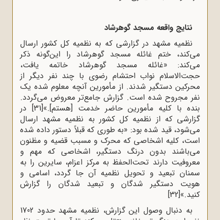
نتایج واقعه مسجد گوهرشاد
نظمیه‌ مشهد در گزارشى که به نظمیه کل کشور ارسال
می‌کند، ختم غائله‌ مسجد گوهرشاد را این‌گونه ذکر
می‌کند: «غائله‌ مسجد گوهرشاد خاتمه یافت،
حجت‌الاسلام نواب احتشام رضوی با چند نفر دیگر از
محرکین دستگیر شدند. از مأمورین آنچه معلوم شده یک
نفر مجروح شده است. گزارش جامع‌تر معروض مى‌گردد.
بنده با کلیه‌ مأمورین حاضر خدمت
]
هستم
[
.»
[31]
در
گزارشی که از نظمیه‌ کل کشور به نظمیه‌ مشهد ارسال
می‌شود، قید شده بود: «به طورى که قبلاً دستور داده شده
است، کلیه‌ اشخاصى که محرک و مسبب قضیه و مظنون
مى‌باشند بدون درنگ دستگیر، اشخاصى که مهم و
معروفیت دارند تحت‌الحفظ به مرکز اعزام، سایرین را به
سمنان تبعید و تحویل نظمیه‌ آن جا گردد، اسامى و
هویت دستگیر شدگان و تبعید شدگان را گزارش
کنید.»
[32]
به دنبال وصول این گزارش، نظمیه‌ مشهد حدود 1702