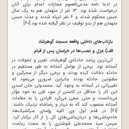
در ادعا نامه‌ مدعى‌العموم مجازات اعدام براى آنان
درخواست شده بود. 13 نفر از متهمان هم به یک سال
حبس محکوم شدند و 6 نفر تبرئه شدند و مدت حبس
متهمان هم از بدو توقیف در نظر گرفته شده بود.
[60]
بازتاب‌های داخلی واقعه مسجد گوهرشاد
الف) عزل و نصب‌ها در خراسان پس از قیام
آنى‌ترین پیامد حادثه‌ى گوهرشاد، تغییر و تحولات در
آستانه بود. برخى از عوامل آستانه به طور مستقیم در
حادثه دخالت کرده بودند و برخى دیگر از محرکین و
مظنونین حادثه بودند بنابراین ضرورى مى‌نمود که
تغییراتى در آستانه به وجود آید. محمدولى خان اسدى
این کار را حداقل در کاستن از سوء ظن به خود مؤثر
مى‌دانست و حتى سعى مى‌کرد افرادى را به مقامات
آستانه منصوب کند که به دربار و رضاشاه نزدیک باشند.
[61]
در قدم اول وى کلیه‌ رؤساى سرکشیک‌ها،
خادم‌باشى‌ها و دربان‌باشى‌هاى کل را از کار برکنار کرد.
سپس سید محمدعلى شوشترى را به سمت ریاست