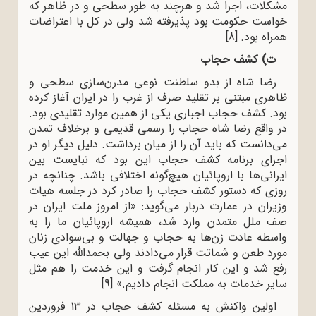
مشکلات، اجرا شد و هرچند به طور سطحى و در ظاهر که
خواست حکومت بود پذیرفته شد ولی در کل با اعتراضات
همراه بود.
[8]
ت) کشف حجاب
رضا شاه از بدو سلطنت نوعی مدرن‌سازی سطحی و
ظاهری مبتنی بر تقلید صرف از غرب را در ایران آغاز کرده
بود. کشف حجاب اجباری یکی از همین موارد تقلیدی بود.
در واقع رضا شاه حجاب را رسمی قدیمی و برخلاف تمدن
می‌دانست که باید آن را از میان برداشت. دلیل دیگر او در
اجرای برنامه کشف حجاب این بود که نبایست بین
ایرانی‌ها با اروپائیان هیچ‌گونه اختلافی باشد. چنانچه در
روزی که دستور کشف حجاب را صادر کرد در جلسه هیات
وزیران در عمارت دربار می‌گوید: «از امروز ملت ایران در
صف ملل متمدن وارد شد، همیشه اروپائیان ما را به
واسطه عادت زن‌ها به حجاب و جهالت و بی‌سوادی زنان
مورد طعن و شماتت قرار می‌دادند ولی بحمدالله این عیب
رفع شد و این کار انجام گرفت و این خدمت را هم مثل
سایر خدمات به مملکت انجام دادیم.»
[9]
اولین واکنش به مسئله کشف حجاب در 13 فروردین