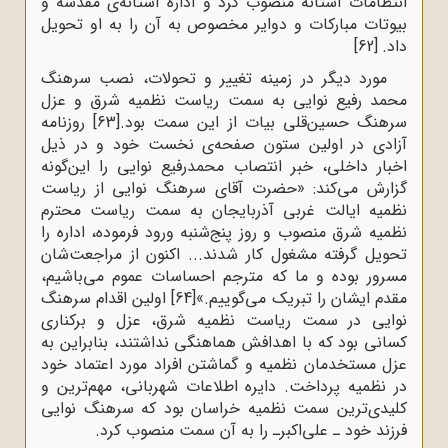
انتظامات آستانه منصوب کرد و اداره‌ آستانه‌ى مقدسه و
بیوتات مبارکات و دوایر مخصوص به آن را به او تحویل
داد.
[62]
مورد دیگر در زمینه تغییر و تحولات، نصب سرهنگ
محمد رفیع نوایى به سمت ریاست نظمیه شرق و عزل
سرهنگ حسین‌قلی بیات از این سمت بود.
[63]
روزنامه‌
آزادى در اولین ستون صفحه‌ى نخست خود و در ذیل
اخبار داخلی، خبر انتصاب محمدرفیع نوایی را این‌گونه
گزارش می‌کند: «حضرت آقاى سرهنگ نوایى از ریاست
نظمیه‌ ایالت غربى آذربایجان به سمت ریاست محترم
نظمیه‌ شرق منصوب و روز پنج‌شنبه ورود فرموده، اداره را
تحویل گرفته مشغول کار شدند... اکنون از مراجعت‌شان
مسرور بوده و ما که مترجم احساسات عموم مى‌باشیم،
مقدم ایشان را تبریک مى‌گوییم.»
[64]
اولین اقدام سرهنگ
نوایی در سمت ریاست نظمیه‌ شرق، عزل و برکنارى
کسانى بود که با اهدافش هماهنگى نداشتند، بنابراین به
عزل مستخدمان نظمیه و گماشتن افراد مورد اعتماد خود
در نظمیه پرداخت. دایره‌ اطلاعات شهربانى، مهم‌ترین و
کلیدى‌ترین سمت نظمیه‌ خراسان بود که سرهنگ نوایى
فرزند خود ـ على‌اکبرـ را به آن سمت منصوب کرد.