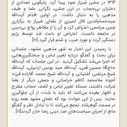
1314 در جشن شیراز نمود پیدا کرد. پایکوبی تعدادی از
دختران بی‌حجاب در این جشن، نگرانی علما و طیف
مذهبی را به دنبال داشت. در اولین اقدام آیت‌الله
سیدحسام‌الدین فال اسیری از علمای شیراز به برگزاری
چنین مراسمی اعتراض کرد و آن را از مظاهر رواج بی‌دینی
در جامعه دانست. اعتراض او باعث شد توسط رژیم
دستگیر گردد و مورد ضرب و شتم قرار گیرد.
[10]
با رسیدن این اخبار به شهر مذهبی مشهد، جلساتی
برای بحث و گفتگو درباره تغییر لباس و سختگیری‌هایی
که اجرا می‌شد تشکیل گردید. در این جلسات که آیت‌الله
حاج‌آقا حسین قمی، آیت‌الله سید یونس اردبیلی، آیت‌الله
شیخ مرتضی آشتیانی و آیت‌الله شیخ محمد آقازاده فرزند
آخوند ملامحمد کاظم خراسانی و جمعی دیگر از علما
شرکت داشتند، مسئله تغییر لباس و کشف حجاب مطرح
و اظهار عقیده می‌کنند که باید با شدت از آن جلوگیری
نمایند. پس از این حوادث بود که علمای مشهد همه روزه
در مسجد گوهرشاد تجمع می‌کنند تا با تبادل نظر و گفتگو
مانع از اجرای سیاست‌های ضد دینی رضا خان گردند
[11]
.