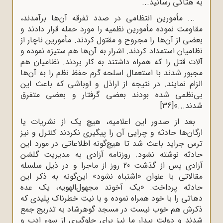
به هتاکى رسانید...
... مأمورین انتظامی در صدد تفرقه آن‌ها برآمدند،
مقاومت نموده مأمورین نظمیه را مورد حمله قرار دادند و
بعضى از آن‌ها را مجروح و مقتول کردند. مأمورین ناچار از
نظامیان استمداد کردند. اشرار به آن‌ها هم ستیزه نموده و
آلات قتل را که همراه داشتند به کار بردند. نظامیان هم
مجبور شدند با استعمال اسلحه‌ گرم حفظ نظم را به آن‌ها
الزام نمایند. در نتیجه از اراذل و اوباشى که باعث این
بى‌نظمى شده بودند بعضى گرفتار و بعضى متفرق
شدند...»
[36]
بعد از صدور این اعلامیه، هیچ‌ یک از نشریات یا
ارگان‌ها حادثه و چرایى آن را پیگیرى نکردند کنترل و نیز
ترس جراید باعث شد تا هیچ‌گونه اطلاعاتى در مورد این
حادثه نوشته نشود. روزنامه‌ آزادى به مدیریت گلشن
آزادى پس از گذشت 20 روز از ماجرا و در ذیل سلسله
مقالاتى با عنوان «اشتباه نشود» این‌گونه به ذکر این
حادثه پرداخت: «یک آخوند مجهول‌الهویه، یک عده
دهاتى را با خود همراه نموده و با نیت خطرناک پلیدى که
ذکرش هم خوب نیست در مسجد گوهرشاد به تدریج جمع
شدند و دولت بیدار ما نیز براى جلوگیرى از سوء ادب و