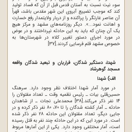
سوء نیت نسبت به آستان قدس قبل از آن ‌که فساد تولید
کند که موجب تضییع آبروى این شهر مقدس باشد، قهراً
آن عناصر غارتگر را پراکنده و از دربار ولایتمدار رفع خسارت
و اهانت نمود...». دیگر روزنامه‌هاى مشهد و مرکز هیچ
یک آن چنان که باید به این حادثه نپرداختند و در عوض
در مورد اجراى دستور تغییر کلاه در شهرستان‌ها به
خصوص مشهد قلم فرسایى کردند.
[37]
شهدا، دستگیر شدگان، فراریان و تبعید شدگان واقعه
مسجد گوهرشاد
الف) شهدا
در مورد آمار شهدا اختلاف نظر وجود دارد. سرهنگ
حسین‌قلی بیات ـ رئیس نظمیه‌ وقت ـ تعداد مقتولان را
14 نفر ذکر مى‌کند.
[38]
محمدعلى نجات ـ از شاهدان
حادثه ـ آمار کشته شدگان را تا 70، 80 نفر ذکر کرده و در
جایی دیگر، تعداد مقتولان این حادثه 28 نفر ذکر شده
است. در مورد این ‌که در این حادثه چند نفر به قتل رسیده
است، آمار مختلفی وجود دارد. یکى از این آمارها مربوط