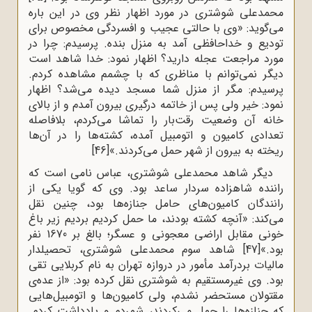
محمدعلی شوشتری در مورد اظهار نظر وى در این باره
مى‌گوید: «وى با حالتى عجیب و افسردگى مخصوص براى
تودیع و خداحافظى آمد به منزل بنده. پرسیدم: چرا در
مورد مراجعت عجله دارید؟ اظهار نمود: خدا شاهد است
دیگر نمى‌توانم با مناظرى که با چشمم مشاهده کردم.
پرسیدم: مگر از منزل شما مسجد دیده مى‌شد؟ اظهار
نمود: خیر ولى پس از خاتمه‌ درگیری بیرون آمدم و از بالاى
خانه آن وضعیت رقت‌بار را تماشا مى‌کردم، بلافاصله
تعدادى کامیون و اتومبیل آمده، کشته‌ها را در آن‌ها
ریخته به بیرون از شهر حمل می‌کردند.»
[46]
دیگر شاهد محمدعلی شوشترى، عباس نامى است که
راننده شاهزاده سردار ساعد بود. وى که گویا یکى از
رانندگان کامیون‌هاى حامل جنازه‌ها بود، چنین نقل
مى‌کند: «آنچه کشته بودند، ما حمل کردیم بردیم زیر باغ
خونى مقابل اراضى معجونى و عسگر؛ بالغ بر 1670 نفر
بود.»
[47]
شاهد سوم محمدعلى شوشترى، تحصیلدار
مالیات بردرآمد مأمور در دروازه‌ تهران به نام کربلایى تقى
بود. وى غیرمستقیم به شوشترى نقل کرده بود: «از عده‌ى
مقتولان مستحضر نشدم، ولى کامیون‌ها و اتومبیل‌هایى
که جنازه‌ها را حمل مى‌کردند، شمردم و یادداشت کردم.