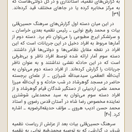
به گزارش‌هاى نظمیه، استاندارى و در کل دولتى‌هاست که
به مرکز مخابره کرده یا در جاهاى مختلف قید کرده‌اند.
[39]
در این میان دسته اول گزارش‌هاى سرهنگ حسین‌قلی
بیات و محمد رفیع نوایى ـ رئیس نظمیه‌ بعدی خراسان ـ
و سرلشکر ایرج مطبوعى را مى‌توان نام برد. دسته‌ دوم از
آمارها مربوط به افراد دخیل در این جریانات است که این
افراد در نقطه‌ مقابل نظامى‌ها و دولتى‌ها قرار داشتند.
دسته‌ سوم آمار ارائه شده توسط افراد ناظر و بى‌طرفى
است که در این حادثه نقشى نداشتند و به عنوان ناظر
جریانات را گزارش کرده‌اند. از افراد دسته‌ دوم مى‌توان به
آیت‌الله العظمی سیدعبدالله شیرازى ـ از علمای برجسته
حاضر در مسجد گوهرشاد در شب حادثه و و آیت‌الله میرزا
محمد علمی اردبیلی از دستگیر شدگان قیام گوهرشاد و از
افراد دسته‌ سوم مى‌توان به سید محمدعلی شوشتری
نماینده مخصوص رضا شاه در آستان قدس رضوی و استاد
محمد حسن ادیب هروى ـ مؤلف حدیقه‌الرضویه ـ اشاره
کرد.
[40]
سرهنگ حسین‌قلی بیات بعد از عزلش از ریاست نظمیه‌
شرق، در گزارشى که به توصیه‌ محمدرفیع نوایى به نظمیه‌