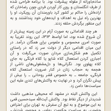
ساده‌باورانه از مقوله‌ پیشرفت بود. با برنامه طراحی شده
از طرف انگلستان و روی کار آوردن فردی چون رضاخان که
اراده‌اش را حاکم بر کشور کرد باورمندان آن رویکرد، او را
بهترین راه نیل به اهداف و ایده‌هاى خود پنداشتند و به
این منظور برگردش حلقه زدند.
هر چند اقداماتى به صورت آرام در این زمینه پیش‌تر از
آن شروع شده بود، اما اواسط 1313، این روند تقریبآ به
صورت امرى محسوس و ملموس براى همگان درآمد. در
این میان اقدامى دیگر از دولت سر زد که در راستاى
تکمیل هم ‌شکل‌سازى مردان صورت مى‌گرفت و آن
اجبارى کردن استعمال کلاه ‌شاپو یا کلاه ‌فرنگى به جاى
کلاه پهلوى بود. نگرانى‌ها و دل‌مشغولى‌هاى ناشى از
هجمه به حجاب زنان در کنار ضرورت استعمال کلاه
‌فرنگى، جامعه ـ به خصوص قشر روحانى ـ را بیش از
پیش نگران کرد و در نهایت به واکنش‌هاى تندى علیه این
سیاست‌ها دامن زد.
این واکنش البته در مشهد که محیطى مذهبى داشت
شدیدتر از دیگر نقاط بود. واکنش آیت‌الله سیدحسین قمى
به این موضوع و به تبع آن سفرش به تهران براى اعتراض
حضورى به سیاست حکومت پهلوى و محصور شدنش،