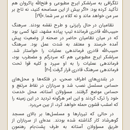
تلگرافی به سرلشکر ایرج مطبوعى و فتح‌الله پاکروان هم
تأکید کرده بود: «اگر بیش از این مسامحه کنید، نه تاج بر
سر من خواهد ماند و نه کلاه بر سر شما.»
[19]
نظامیان در حال رایزنى و طرح نقشه بودند. سرهنگ
حبیب‌الله قادرى فرمانده تیپ پیاده مشهد، تنها کسى بود
که در میان نظامیان حاضر در صحنه از وضعیت پیش
آمده خرسند و معتقد به شدت عمل بود. سرهنگ
حبیب‌الله قادری فرماندهى عملیات را خواستار شد.
سرلشکر ایرج مطبوعی هم که سردرگم و مضطرب بود،
فرماندهى عملیات را به او سپرد و کلیه‌ قوا تحت
فرماندهى سرهنگ قادرى قرار گرفت.
[20]
در بلندى‌هاى اطراف صحن، در فلکه‌ها و محل‌هاى
حساس مسلسل نصب ‌شد و سربازان در نقاط مرتفع و
حساس موضع ‌گرفتند. مسؤولان آستانه، محل خدمت
خود را ترک ‌کردند و این امر هرگونه تردید در این زمینه را
که امشب قشون حمله خواهد کرد، از بین مى‌برد.
در حالی که تیربارها و مسلسل‌ها بر بالاى مسجد
گوهرشاد کار گذاشته شده بودند. عده‌اى از سربازان از
طریق مسؤولان آستانه به طرف پشت‌بام رهنمون