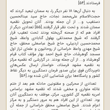
فرستادند.
[54]
به دنبال آن‌ها 18 نفر دیگر را، به سمنان تبعید کردند که
حجت‌الاسلام علی‌محمد نجات، حاج سید عبدالحسین
دستغیب و... از آن جمله بودند. آنان تحویل نظمیه‌
سمنان شدند و تحت نظر قرار گرفتند.
[55]
تعدادى دیگر از
افراد هم که از صحنه گریخته بودند تحت تعقیب قرار
گرفتند که شیخ محمدتقى بهلول گنابادی واعظ، شیخ
محمدحسین اردبیلى، حاج شیخ عباسعلى محقق، حاج
شیخ مهدى واعظ خراسانى از روحانیون و علمای تراز اول
مسجد گوهرشاد، حاج شیخ احمد بهار مؤلف کتاب قیام
گوهرشاد و... از آن جمله بودند. در گزارشى که نظمیه‌ مرکز
به نظمیه‌ مشهد فرستاد، خواستار ارسال عکس‌هاى
نام‌بردگان فوق براى صدور فرمان دستگیری به دیگر نقاط
کشور و پاسگاه‌ها برای شناسایى آنان شده بود.
[56]
تعدادى از محرکین و مظنونین حادثه هم بعد از ختم
غائله متوارى و مخفى شدند که نظمیه‌ مشهد براساس
امریه‌ نظمیه‌ کل کشوری‌ـ مرکزـ موظف به دستگیرى آنان
بود. تعدادى از این افراد هم به مرور دستگیر و به مرکز
اعزام شدند. شیخ عباسعلى محقق خراسانى از جمله آن