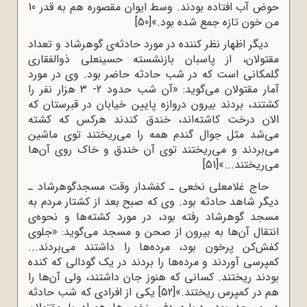
حوض آب افتاده بودند. وسط ایوان مقصوره هم به قدر 10
من خون تازه جمع شده بود.»
[50]
دیگر اظهار نظر کننده در مورد حادثه‌ى گوهرشاد و تعداد
مقتولان، از پاسبان بازنشسته حسینعلى ذوالفقارى
گلمکانى است که در شب حادثه حاضر بود. وى در مورد
آمار مقتولان مى‌گوید: «آن شب حدود 2- 3 هزار نفر را
کشتند، بردند بیرون دروازه‌ پایین خیابان در قبرستان که
الان درخت کاشته‌اند، خندق کندند هرکس که کشته
مى‌شد مثل جوال گندم همه را مى‌ریختند توى ماشین
مى‌بردند و مى‌ریختند توى آن خندق و خاک روى آن‌ها
مى‌ریختند...»
[51]
حاج غلامعلى نخعى ـ کفشدار وقت مسجدگوهرشاد ـ
دیگر شاهد حادثه بود. وى که صبح بعد از کشتار مردم به
مسجد گوهرشاد رفته بود، در مورد کشته‌ها و نحوه‌ى
انتقال آن‌ها به بیرون از صحن و مسجد مى‌گوید: «جلوى
کفش‌کن پرخون بود، مرده‌ها را داشتند مى‌بردند...
کمپرسى آوردند و مرده‌ها را بردند در یک گودالى که کنده
بودند ریختند. کسانى که هنوز جان داشتند، ولى آن‌ها را
هم در کمپرس ریختند.»
[52]
یکى از افرادى که شب حادثه