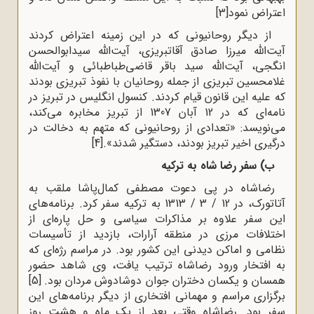
اعتراض نمود
[3]
از دیگر روحانیونی که در این زمینه اعتراض کردند
آیت‌الله میرزا صادق آقاتبریزی، آیت‌الله سیدابوالحسن
انگجی، آیت‌الله سید باقر قاضی‌طباطبائی و آیت‌الله
غلامحسین تبریزی از جمله روحانیان با نفوذ تبریزی بودند
که علیه این قانون قیام کردند. کنسول انگلیس در تبریز در
نامه‌اى که در 12 آبان 1307 از تبریز مخابره مى‌کند،
می‌نویسد: «تعدادى از روحانیونى که متهم به دخالت در
درگیرى اخیر تبریز بودند، دستگیر شدند».
[4]
ب) سفر رضا شاه به ترکیه
رضاشاه در پى دعوت مصطفى کمال‌پاشا ملقب به
آتاتورک، در 12 / 3 / 1313 به ترکیه سفر کرد. برنامه‌هاى
این سفر علاوه بر مذاکرات سیاسى و حل پاره‌اى از
اختلافات مرزى در منطقه آرارات، بازدید از تأسیسات
نظامى و اماکن دیدنى این کشور بود. در مراسم رژه‌اى که
به افتخار ورود رضاشاه ترتیب یافت، وى شاهد حضور
همسان و یکسان دختران جوان دوشادوش مردان بود.
[5]
برگزارى مراسم و مهمانى افتخارى از دیگر برنامه‌هاى این
سفر بود. رضاشاه وقتى بعد از یک ماه و هشت روز