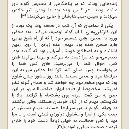
زنده‌هایى بودند که در پناهگاهى از دسترس گلوله دور
مانده بودند. هر کسی زنده بود یا زخمی تیر خلاص
می‌زدند و سپس جیب‌هایشان را خالی می‌کردند.
[29]
یکى از نظامیان که آن شب در صحنه بود، یک مورد از
این غارتگرى‌هاى را این‌گونه توصیف مى‌کند: «به محض
ورود به صحن، رفیق همسفر خود را که از راه شیخ بهایى
وارد صحن شده بود دیدم. عده‌ زیادى را روى زمین
نشانده و به اصطلاح خودش اُسرایى بود که گرفته بود.
دیدم مى‌خواهد مرا دست به سر کند و مرتبآ مى‌گوید فلان
کس احوال شما را مى‌پرسید. فلان کس شما را
مى‌خواست. پس اسراى شما کو؟ اما حواس من به این
حرف‌ها نبود و صحن مسجد مانند روز عاشورا چنان شلوغ
بود که هیچ معلوم نبود چه خواهد شد و صداى گلوله قطع
نمى‌شد، مخصوصآ از طرف ایوان صاحب‌الزمان، در این
حین به من گفت: مردم روى پشت‌بام را گرفتند. بالا را
نگریستم، دیدم که از افراد خودمان هستند. وقتى برگشتم
به رفیقم بگویم نترس سربازها هستند، دیدم دستش در
جیب یکى از اسرا و مشغول درآوردن شیئى است و تا مرا
دید با کمى خجالت، نه خیلى زیاد!! دست خود را خارج
کرده و صحبت دیگرى نمود.»
[30]