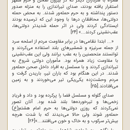
همراه با سربازان دیگر که در بیرون صحن و حرم مطهر
استقرار یافته بودند، صداى تیراندازى را به منزله‌ صدور
دستور پنداشته و به حرم حمله‌ور شدند. به محض حمله‌
دولتى‌ها، محافظانِ درها با وجود این ‌که ترسیده بودند
ایستادگى کردند ولى در اثر حمله‌ شدیدتر دولتى‌ها،
عقب‌نشینى کردند...»
[24]
«... ابتدا نظامى‌ها در برابر مقاومت مردم از اسلحه سرد
از جمله سرنیزه و شمشیرهاى بلند استفاده مى‌کردند و
توانستند متحصنین را به عقب برانند ولى این عقب‌نشینى
با مقاومت زیاد همراه بود. مأموران دولتی شروع به
تیراندازى کردند و با مسلسل به افراد داخل صحن حمله‌ور
شدند. در این هنگام بود که باران تیر، باریدن گرفت و
مردم وحشت‌زده یکى‌یکى تیر مى‌خوردند و به زمین
مى‌افتادند.
[25]
صداى گلوله و مسلسل فضا را پرکرده بود و داد و فریادِ
زخمى‌ها و تیرخورده‌ها بلند شده بود. آنان تصور
نمى‌کردند که روزى دولتى‌ها به حرم امام هشتم(ع)
حمله‌ور شوند ولى حالا مى‌دیدند که با شدت هرچه
بیش‌تر سرکوب و به خاک و خون مى‌افتند...»
[26]