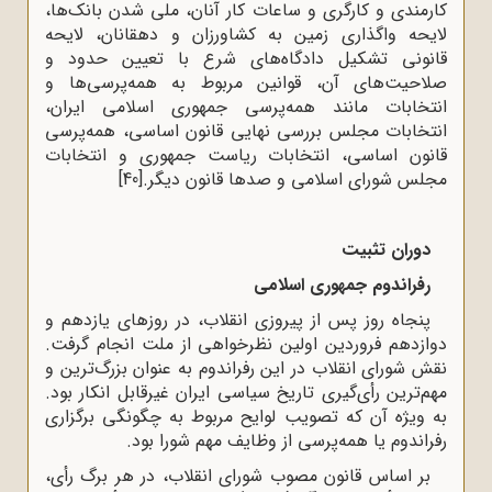
کارمندى و کارگرى و ساعات کار آنان، ملى شدن بانک‌ها،
لایحه واگذارى زمین به کشاورزان و دهقانان، لایحه
قانونى تشکیل دادگاه‌هاى شرع با تعیین حدود و
صلاحیت‌هاى آن، قوانین مربوط به همه‌پرسى‌ها و
انتخابات مانند همه‌پرسى جمهورى اسلامى ایران،
انتخابات مجلس بررسى نهایى قانون اساسى، همه‌پرسى
قانون اساسى، انتخابات ریاست جمهورى و انتخابات
مجلس شوراى اسلامى و صدها قانون دیگر.
[40]
دوران تثبیت
رفراندوم جمهوری اسلامی
پنجاه روز پس از پیروزى انقلاب، در روزهای یازدهم و
دوازدهم فروردین اولین نظرخواهى از ملت انجام گرفت.
نقش شورای انقلاب در این رفراندوم به عنوان بزرگ‌ترین و
مهم‌ترین رأى‌گیرى تاریخ سیاسى ایران غیرقابل انکار بود.
به ویژه آن که تصویب لوایح مربوط به چگونگی برگزاری
رفراندوم یا همه‌پرسى از وظایف مهم شورا بود.
بر اساس قانون مصوب شوراى انقلاب، در هر برگ رأى،