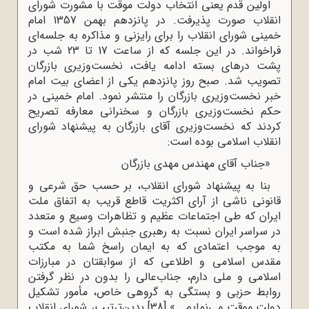
اولین قدم یعنی انتخاب دولت موقت با مشورت شورای
انقلاب صورت پذیرفت. در پانزدهم بهمن 1357 امام
خمینی شورای انقلاب را برای رایزنی و مذاکره به جلسه‌ای
فراخواند. در این‌ جلسه‌ که‌ از ساعت‌ 17 تا 23 شب‌ در
پشت‌ درهای‌ بسته‌ ادامه‌ یافت‌، نخست‌وزیری‌ بازرگان‌
تصویب‌ شد. صبح‌ روز پانزدهم‌ یکی‌ از اعضای‌ بیت‌ امام
خبر نخست‌وزیری‌ بازرگان‌ را منتشر نمود. امام‌ خمینی‌ در
حکم ‌نخست‌وزیری‌ بازرگان‌ و سخنرانی‌ معارفه‌ تصریح‌
کردند که‌ نخست‌وزیری آقای بازرگان به ‌پیشنهاد شورای‌
انقلاب‌ اسلامی‌ بوده‌ است‌:
«جناب آقاى مهندس مهدى بازرگان
بنا به پیشنهاد شوراى انقلاب، بر حسب حق شرعى و
قانونى ناشى از آراى اکثریت قاطع قریب به اتفاق ملت
ایران که طى اجتماعات عظیم و تظاهرات وسیع و متعدد
در سراسر ایران نسبت به رهبرى جنبش ابراز شده است و
به موجب اعتمادى که به ایمان راسخ شما به مکتب
مقدس اسلامى و اطلاعى که از سوابقتان در مبارزات
اسلامى و ملى دارم، جناب‌عالى را بدون در نظر گرفتن
روابط حزبى و بستگى به گروهى خاص، مأمور تشکیل
دولت موقت مى‌نمایم...»
[38]
بدین‌ترتیب، شوراى انقلاب