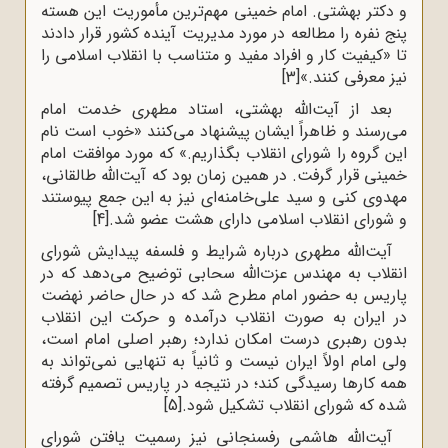
و دکتر بهشتی‌. امام‌ خمینی ‌مهم‌ترین‌ مأموریت‌ این‌ هسته‌‌
پنج‌ نفره‌ را مطالعه‌ در مورد مدیریت‌ آینده‌ کشور قرار دادند
تا «کیفیت‌ کار و افراد مفید و متناسب‌ با انقلاب‌ اسلامی‌ را
نیز معرفی‌ کنند.»
[3]
بعد از آیت‌الله بهشتی،‌ استاد مطهری‌ خدمت‌ امام‌
می‌رسند و ظاهراً ایشان‌ پیشنهاد می‌کنند «خوب‌ است‌ نام‌
این‌ گروه‌ را شورای‌ انقلاب‌ بگذاریم.‌» که‌ مورد موافقت‌ امام
‌خمینی‌ قرار گرفت‌. در همین‌ زمان‌ بود که‌ آیت‌الله طالقانی‌،
مهدوی‌ کنی‌ و سید علی‌خامنه‌ای‌ نیز به‌ این‌ جمع‌ پیوستند
و شورای‌ انقلاب‌ اسلامی‌ دارای‌ هشت‌ عضو شد.
[4]
آیت‌الله مطهری درباره شرایط و فلسفه‌ پیدایش شوراى
انقلاب به مهندس عزت‌الله سحابى توضیح مى‌دهد که در
پاریس به حضور امام مطرح شد که در حال حاضر نهضت
در ایران به صورت انقلاب درآمده و حرکت این انقلاب
بدون رهبرى درست امکان ندارد؛ رهبر اصلى امام است،
ولى امام اولاً ایران نیست و ثانیاً به تنهایى نمى‌تواند به
همه‌ کارها رسیدگى کند؛ در نتیجه در پاریس تصمیم گرفته
شده که شوراى انقلاب تشکیل شود.
[5]
آیت‌الله هاشمى رفسنجانى نیز رسمیت یافتن شوراى