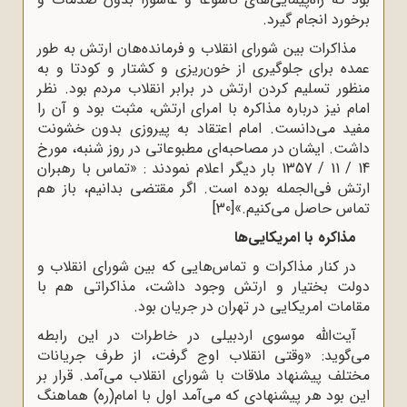
برخورد انجام گیرد.
مذاکرات بین شوراى انقلاب و فرمانده‌هان ارتش به ‌طور
عمده براى جلوگیرى از خون‌ریزى و کشتار و کودتا و به
منظور تسلیم کردن ارتش در برابر انقلاب مردم بود. نظر
امام نیز درباره‌ مذاکره با امراى ارتش، مثبت بود و آن را
مفید مى‌دانست. امام اعتقاد به پیروزى بدون خشونت
داشت. ایشان در مصاحبه‌اى مطبوعاتى در روز شنبه، مورخ
14 / 11 / 1357 بار دیگر اعلام نمودند : «تماس با رهبران
ارتش فى‌الجمله بوده است. اگر مقتضى بدانیم، باز هم
تماس حاصل مى‌کنیم.»
[30]
مذاکره با امریکایی‌ها
در کنار مذاکرات و تماس‌هایى که بین شوراى انقلاب و
دولت بختیار و ارتش وجود داشت، مذاکراتى هم با
مقامات امریکایى در تهران در جریان بود.
آیت‌الله موسوی اردبیلی در خاطرات در این رابطه
می‌گوید: «وقتی انقلاب اوج گرفت، از طرف جریانات
مختلف پیشنهاد ملاقات با شورای انقلاب می‌آمد. قرار بر
این بود هر پیشنهادی که می‌آمد اول با امام(ره) هماهنگ