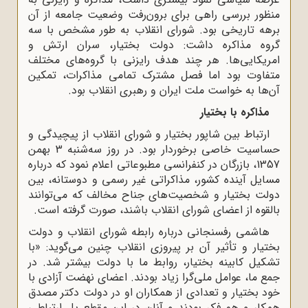
منظور بررسی راهی برای برون‌رفت وضعیت جامعه از آن
برهه تاریخی بود. شورای انقلاب به طور مشخص با سه
گروه مذاکره داشت: دولت بختیار، سران ارتش و
امریکایی‌ها. هر چند هدف رایزنی با گروه‌های مختلف
متفاوت بود اما فصل مشترک تمامی مذاکرات، تمکین
آن‌ها به خواست ملت ایران و رهبری انقلاب بود.
مذاکره با بختیار
ارتباط بین شاپور بختیار و شوراى انقلاب از پیچیدگى و
حساسیت خاصى برخوردار بود. در روز سه‌شنبه 3 بهمن
1357، بازرگان در کنفرانسى مطبوعاتى اعلام نمود که درباره‌
مسایل آینده‌ کشور، مذاکراتى غیر رسمى و دوستانه، بین
دولت بختیار و شخصیت‌هاى جناح مخالف که مى‌توانند
بالقوه از اعضاى شوراى انقلاب باشند، صورت گرفته است.
هاشمى رفسنجانى درباره‌ رابطه‌ شوراى انقلاب و دولت
بختیار و تأثیر آن بر پیروزى انقلاب چنین مى‌گوید: «با
تشکیل کابینه‌ بختیار، روابط ما با دولت بیشتر شد. در
جمع ما، عوامل ملى‌گرا زیاد بودند. اعضاى نهضت آزادى با
خود بختیار و تعدادى از همکاران او در دولت دکتر مصدق
همکار و هم فکر بودند و آنان در این مقطع پل ارتباطى