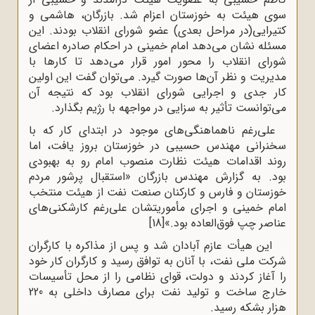
سوی‌ هیئت‌ به‌ خوزستان‌ اعزام‌ شد. بازرگان، هاشمی و
کتیرایی(در مراحل بعدی) عضو شورای انقلاب بودند. این
مسئله نشان می‌دهد امام خمینی در احکام صادره اعضای
شورای انقلاب را محور امور قرار می‌دهد تا کارها با
مدیریت و نظر آن‌ها صورت گیرد. می‌توان گفت این اولین
کار جدی و اجرایی شورای انقلاب بود که نتیجه آن
می‌توانست تأثیر به سزایی در مواجهه با رژیم بگذارد.
علی‌رغم ناهماهنگی‌های موجود در ابتدای کار که با
سخنرانی مهندس حسیبی در خوزستان بروز یافت، اما
روند اقدامات هیئت نظارت منصوب امام رو به بهبودی
بود. به‌ گزارش‌ مهندس ‌بازرگان‌ «استقبال‌ پرشور مردم‌
خوزستان‌ و فارس‌ و کارکنان‌ صنعت‌ نفت‌ از هیئت‌ منتخب
‌امام‌ خمینی‌ و اجرای‌ مأموریتشان‌ علی‌رغم‌ کارشکنی‌های‌
عناصر چپ‌ فوق‌العاده بود.»
[18]
این هیأت عازم آبادان شد و پس از مذاکره با کارگران
شرکت ملى نفت، با آنان به توافق رسید و کارگران کار خود
را آغاز کردند و دولت، قواى نظامى را از محل تأسیسات
خارج ساخت و تولید نفت براى مصارف داخلى به 220
هزار بشکه رسید.