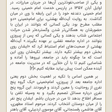
و یکی‌ از صاحب‌نفوذترین‌ آن‌ها در جریان مبارزات، در
اوایل‌ آبان‌ 1357 در پاریس‌ خدمت‌ امام‌ خمینی‌ رسید.
امام‌ خمینی‌ دغدغه‌ ‌خود را در این‌ رابطه‌ با وی‌ در میان‌
گذاشت‌. به‌ روایت‌ آیت‌الله بهشتی‌، برای‌ امام‌خمینی‌ «دو
مطلب‌ مطرح‌ بود: یکی‌ کسانی‌ که‌ بتوانند در ایران‌ با
حضورشان‌ به‌ همگانی‌تر شدن‌ وگسترده‌تر شدن‌ حرکت‌
اجتماعی‌ شتاب‌ بدهند و یکی‌ کسانی‌ که‌ پس‌ از پیروزی‌
بتوانند در اداره‌‌ جامعه‌ نقشی‌ بر عهده‌ بگیرند.» آیت‌الله
بهشتی‌ از صحبت‌های‌ امام‌ استنباط‌ کرد که‌ «ایشان‌ روی‌
بخش‌ دوم‌ بیشتر تکیه‌ دارند. بیشتر تکیه‌شان‌ روی‌ این‌
است‌ که‌ ما چگونه‌ باید در جامعه‌، نیروها را آماده‌ و
شناسایی‌ کنیم‌ تا با آن‌ خلأیی‌ که‌ در مدیریت ‌جامعه‌ در
آینده‌ ممکن‌ است‌ پیش‌ بیاید مقابله‌ کنیم.‌»
[2]
بر همین‌ اساس‌ با تکیه‌ بر اهمیت‌ بخش‌ دوم‌ یعنی‌
اداره‌‌ جامعه‌ بعد از پیروزی‌، امام‌خمینی‌ «یک‌ گروه‌ پنج‌
نفری‌ از روحانیت‌ را معین‌ کردند و فرمودند: این‌ گروه‌ پنج‌
نفری‌ درباره‌‌ مسائل‌ تصمیم‌ بگیرد و به‌ وسیله‌ تلفن‌ یا
مسافر اطلاع‌ بدهد تا من‌ در جریان ‌باشم‌. ایشان‌ پنج‌ نفر
را از میان‌ دوستان‌ انتخاب‌ کردند: مرحوم‌ استاد مطهری‌،
آقای ‌هاشمی‌ رفسنجانی‌، آقای‌ موسوی‌ اردبیلی‌، آقای‌ باهنر