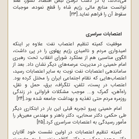
مى‌دادند، با در دست گرفتن نبض اقتصاد کشور، عملاً
توانست منابع مالى رژیم شاه را قطع نموده، موجبات
سقوط آن را فراهم نماید.
[23]
اعتصابات سراسری
موفقیت کمیته تنظیم اعتصاب نفت علاوه بر اینکه
امیدواری مردم و ناامیدی رژیم پهلوی را در پی داشت،
الگوی مناسبی هم از عملکرد شورای انقلاب تحت رهبری
امام خمینی در مدیریت عرصه‌های دیگر نشان داد. بعد از
ساماندهی اعتصابات نفت نوبت به سایر اعتصابات رسید،
اعتصاب‌هایی که نظام‌ اجتماعی‌ ایران‌ را مختل‌ کرده‌ بود.
اعتصاب‌ در پست‌، تلفن‌، تلگراف‌، برق، حمل‌ و نقل‌،
راه‌آهن‌، گمرک‌ و... موجب‌ مشکلات‌ فراوانی‌ در زندگی‌
روزمره‌‌ مردم‌ حتی تغذیه‌ و بهداشت‌ جامعه‌ شده‌ بود.
[24]
امام خمینی پیرو تجربه قبلی این بار در ابتکاری دیگر
طی حکمی دکتر سحابی، دکتر باهنر و مهندس معین‌فر را
مأمور رسیدگی به اعتصابات سراسری کرد.
[25]
کمیته تنظیم اعتصابات در اولین نشست خود آقایان‌
دکتر محمد ممکن‌ و دکتر کاظم‌ یزدی‌ را به‌ عضویت‌