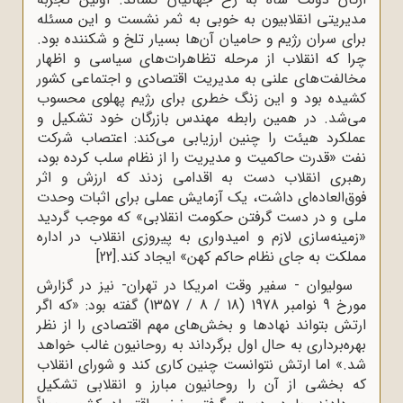
مدیریتی انقلابیون به خوبی به ثمر نشست و این مسئله
برای سران رژیم و حامیان آن‌ها بسیار تلخ و شکننده بود.
چرا که انقلاب از مرحله تظاهرات‌های سیاسی و اظهار
مخالفت‌های علنی به مدیریت اقتصادی و اجتماعی کشور
کشیده بود و این زنگ خطری برای رژیم پهلوی محسوب
می‌شد. در همین رابطه مهندس‌ بازرگان‌ خود تشکیل‌ و
عملکرد هیئت‌ را چنین‌ ارزیابی‌ می‌کند: اعتصاب ‌شرکت‌
نفت‌ «قدرت‌ حاکمیت‌ و مدیریت‌ را از نظام‌ سلب‌ کرده‌ بود،
رهبری‌ انقلاب ‌دست‌ به‌ اقدامی‌ زدند که‌ ارزش‌ و اثر
فوق‌العاده‌ای‌ داشت‌، یک‌ آزمایش‌ عملی‌ برای ‌اثبات‌ وحدت‌
ملی‌ و در دست‌ گرفتن‌ حکومت‌ انقلابی‌» که موجب‌ گردید
«زمینه‌سازی‌ لازم‌ و امیدواری‌ به‌ پیروزی‌ انقلاب‌ در اداره‌‌
مملکت‌ به‌ جای‌ نظام‌ حاکم ‌کهن‌» ایجاد کند.
[22]
سولیوان - سفیر وقت امریکا در تهران- نیز در گزارش
مورخ 9 نوامبر 1978 (18 / 8 / 1357) گفته بود: «که اگر
ارتش بتواند نهادها و بخش‌هاى مهم اقتصادى را از نظر
بهره‌بردارى به حال اول برگرداند به روحانیون غالب خواهد
شد.» اما ارتش نتوانست چنین کارى کند و شوراى انقلاب
که بخشى از آن را روحانیون مبارز و انقلابى تشکیل