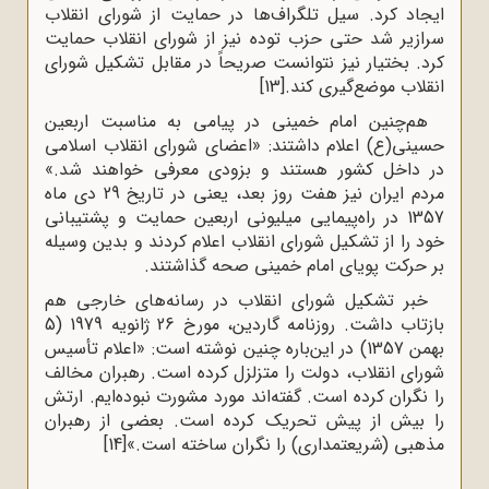
ایجاد کرد. سیل‌ تلگراف‌ها در حمایت‌ از شورای‌ انقلاب‌
سرازیر شد حتی حزب‌ توده‌ نیز از شورای‌ انقلاب‌ حمایت‌
کرد. بختیار نیز نتوانست‌ صریحاً در مقابل‌ تشکیل‌ شورای‌
انقلاب‌ موضع‌گیری‌ کند.
[13]
هم‌چنین امام خمینى در پیامى به مناسبت اربعین
حسینى(ع) اعلام داشتند: «اعضاى شوراى انقلاب اسلامى
در داخل کشور هستند و بزودى معرفى خواهند شد.»
مردم ایران نیز هفت روز بعد، یعنى در تاریخ 29 دى ماه
1357 در راه‌پیمایى میلیونى اربعین حمایت و پشتیبانى
خود را از تشکیل شوراى انقلاب اعلام کردند و بدین وسیله
بر حرکت پویاى امام خمینى صحه گذاشتند.
خبر تشکیل شورای انقلاب در رسانه‌های خارجی هم
بازتاب داشت. روزنامه‌ گاردین، مورخ 26 ژانویه 1979 (5
بهمن 1357) در این‌باره چنین نوشته است: «اعلام تأسیس
شوراى انقلاب، دولت را متزلزل کرده است. رهبران مخالف
را نگران کرده است. گفته‌اند مورد مشورت نبوده‌ایم. ارتش
را بیش از پیش تحریک کرده است. بعضى از رهبران
مذهبى (شریعتمدارى) را نگران ساخته است.»
[14]