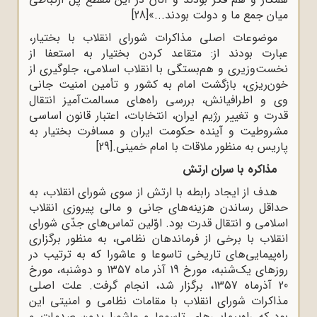
میان جمع ما و دولت بودند...»
[28]
موضوعات اصلى مذاکرات شوراى انقلاب با بختیار،
عبارت بودند از: متقاعد کردن بختیار به استعفا از
نخست‌وزیرى و هم‌بستگى با انقلاب اسلامى، جلوگیرى از
خون‌ریزى، بازگشت امام به کشور و تأمین امنیت جانى
وى و اطرافیانش، بررسى راه‌هاى مسالمت‌آمیز انتقال
قدرت و تغییر رژیم ایران، انتخابات، اعتبار قانون اساسى
مشروطیت و آینده‌ حکومت ایران و مسافرت بختیار به
پاریس به منظور ملاقات با امام خمینى.
[29]
مذاکره با سران ارتش
هدف از ایجاد رابطه با ارتش از سوى شوراى انقلاب، به
حداقل رساندن هزینه‌هاى جانى و مالى پیروزى انقلاب
اسلامى و انتقال قدرت بود. اوّلین تماس‌هاى جدّى شوراى
انقلاب با برخى از فرماند‌هان نظامى، به منظور برگزارى
راه‌پیمایى‌هاى تاریخى تاسوعا و عاشورا که به ترتیب در
روزهاى یک‌شنبه، مورخ 19 آذر ماه 1357 و دوشنبه، مورخ
20 آذرماه 1357، برگزار شد، انجام گرفت. علت اصلى
مذاکرات شوراى انقلاب با مقامات نظامى و امنیتى این
بود که راه‌پیمایى‌هاى تاسوعا و عاشورا بدون صدمات و