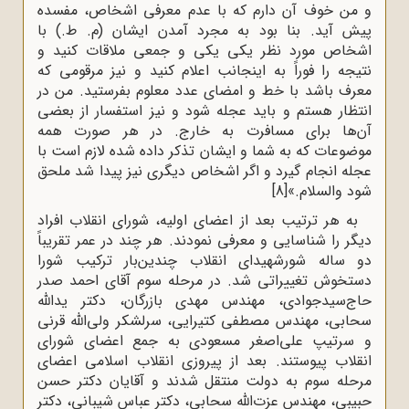
و من‌ خوف‌ آن‌ دارم‌ که‌ با عدم‌ معرفی‌ اشخاص‌، مفسده‌
پیش‌ آید. بنا بود به‌ مجرد آمدن‌ ایشان‌ (م. ط.) با
اشخاص‌ مورد نظر یکی‌ یکی‌ و جمعی‌ ملاقات‌ کنید و
نتیجه‌ را فوراً به‌ اینجانب ‌اعلام‌ کنید و نیز مرقومی‌ که‌
معرف‌ باشد با خط‌ و امضای‌ عدد معلوم‌ بفرستید. من‌ در
انتظار هستم‌ و باید عجله‌ شود و نیز استفسار از بعضی‌
آن‌ها برای‌ مسافرت ‌به‌ خارج‌. در هر صورت‌ همه‌‌
موضوعات‌ که‌ به‌ شما و ایشان‌ تذکر داده‌ شده ‌لازم‌ است‌ با
عجله‌ انجام‌ گیرد و اگر اشخاص‌ دیگری‌ نیز پیدا شد ملحق‌
شود والسلام.‌»
[8]
به هر ترتیب بعد از اعضای‌ اولیه،‌ شورای‌ انقلاب‌ افراد
دیگر را شناسایی‌ و معرفی‌ نمودند. هر چند در عمر تقریباً
دو ساله شورشهیدای انقلاب چندین‌بار ترکیب شورا
دستخوش تغییراتی شد. در مرحله‌ سوم‌ آقای‌ احمد صدر
حاج‌سیدجوادی‌، مهندس‌ مهدی بازرگان‌، دکتر یدالله
سحابی‌، مهندس‌ مصطفی کتیرایی‌، سرلشکر ولی‌الله قرنی‌
و سرتیپ‌ علی‌اصغر مسعودی‌ به‌ جمع‌ اعضای‌ شورای‌
انقلاب ‌پیوستند. بعد از پیروزی‌ انقلاب‌ اسلامی‌ اعضای‌
مرحله‌‌ سوم‌ به‌ دولت‌ منتقل‌ شدند و آقایان‌ دکتر حسن
حبیبی‌، مهندس‌ عزت‌الله سحابی‌، دکتر عباس‌ شیبانی‌، دکتر