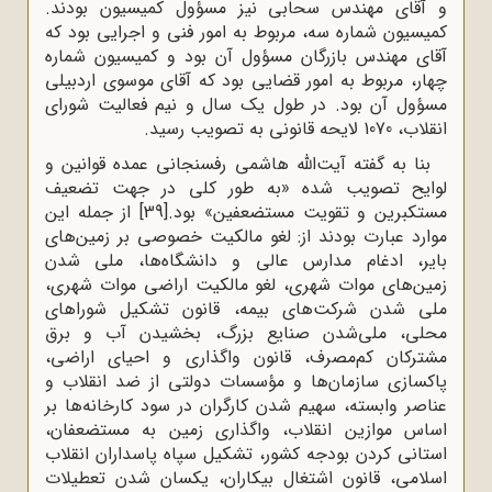
و آقاى مهندس سحابى نیز مسؤول کمیسیون بودند.
کمیسیون شماره‌ سه، مربوط به امور فنى و اجرایى بود که
آقاى مهندس بازرگان مسؤول آن بود و کمیسیون شماره
چهار، مربوط به امور قضایى بود که آقاى موسوى اردبیلى
مسؤول آن بود. در طول یک سال و نیم فعالیت شوراى
انقلاب، 1070 لایحه‌ قانونى به تصویب رسید.
بنا به گفته آیت‌الله هاشمی رفسنجانی عمده قوانین و
لوایح تصویب شده «به طور کلی در جهت تضعیف
مستکبرین و تقویت مستضعفین» بود.
[39]
از جمله این
موارد عبارت بودند از: لغو مالکیت خصوصى بر زمین‌هاى
بایر، ادغام مدارس عالى و دانشگاه‌ها، ملى شدن
زمین‌هاى موات شهرى، لغو مالکیت اراضى موات شهرى،
ملى شدن شرکت‌هاى بیمه، قانون تشکیل شوراهاى
محلى، ملى‌شدن صنایع بزرگ، بخشیدن آب و برق
مشترکان کم‌مصرف، قانون واگذارى و احیاى اراضى،
پاکسازى سازمان‌ها و مؤسسات دولتى از ضد انقلاب و
عناصر وابسته، سهیم شدن کارگران در سود کارخانه‌ها بر
اساس موازین انقلاب، واگذارى زمین به مستضعفان،
استانى کردن بودجه‌ کشور، تشکیل سپاه پاسداران انقلاب
اسلامى، قانون اشتغال بیکاران، یکسان شدن تعطیلات