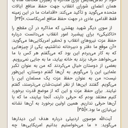
همان اعضای شورای انقلاب جهت حفظ منافع ایالات
متحده می‌گوید و تأکید می‌کند: «اقدامات ما در این زمینه
فقط اقدامی عادی در جهت حفظ منافع امریکاست.»
[34]
از سوی دیگر شهید بهشتی که مذاکره در آن مقطع را
«تاکتیکی» برای پیشبرد امور انقلاب می‌دانست درباره
حفظ عزت نیروهای انقلاب و تحقیر امریکایی‌ها می‌گوید:
«آن موقع ما دفتر و دبیرخانه نداشتیم، یکى از چیزهایى
که به کار مى‌بردم این بود که مى‌گفتم هر کس با ما
مى‌خواهد حرف بزند به خانه بیاید، ما به جایى نمى‌رویم.
بعضى از دوستان خیال مى‌کردند که من به عنوان تکبر
علمایى این را مى‌گویم. به آن‌ها گفتم دوستان، این‌طور
نیست؛ من به عنوان حفظ عزت یک مسلمان این را
مى‌گویم. گفتند این‌ها از نظر امنیت‌شان مى‌ترسند، گفتم
نیایند. براى حفظ عزت و این ‌که از موضع قدرت برخورد
کنیم معتقد بودم که حرفى دارند، آنجا بیایند، ما که با
آن‌ها حرفى نداریم. همین اولین برخورد به آن‌ها نشانه‌
بى‌نیازى ما بود.»
[35]
آیت‌الله موسوی اردبیلی درباره هدف این دیدارها
می‌گوید: « ما می‌خواستیم بدانیم امریکایی‌ها چه