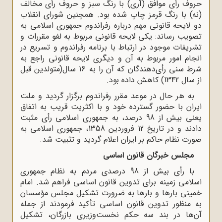
حروف رأى موافق (آرى) با رنگ سبز و حروف رأى مخالف
(نه) با رنگ قرمز چاپ شده بود. همچنین شوراى انقلاب
دو لایحه‌ قانونى مهم درباره‌ رفراندوم جمهورى اسلامى به
تصویب رساند: یکی لایحه‌ قانونى مربوط به لغو مقررات و
تشریفات موجود در ارتباط با برنامه‌ رفراندوم و تسریع در
انجام امور مربوط به آن و دیگری لایحه‌ قانونى راجع به
شرط سنى رأی‌دهندگان که آن را به 16 سال(متولدین قبل
از سال 1342) کاهش داده بود.
به هر حال در موعد مقرر رفراندوم برگزار گردید و ملت
ایران با حضور گسترده‌ خود و با اکثریت قریب به اتفاق
یعنى بیش از 98 درصد، به جمهورى اسلامى رأى مثبت
دادند و در تاریخ 12 فروردین 1358، جمهورى اسلامى به
صورت نظام حاکم بر ایران اعلام گردید و تثبیت شد.
مجلس خبرگان قانون اساسی
با رأی بیش از 98 درصدی مردم به نظام جمهوری
اسلامی زمینه برای تدوین قانون اساسی فراهم شد. امام
خمینی بارها و بارها به ضرورت تشکیل مجلس مؤسسان
به منظور تدوین قانون اساسی تأکید فرمودند از جمله
آن‌ها در بند سه حکم نخست‌وزیرى بازرگان، تشکیل