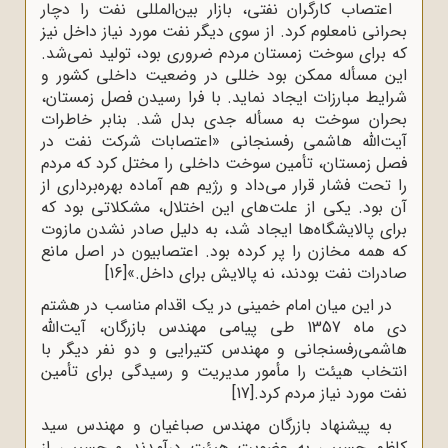
اعتصاب کارگران نفتى، بازار بین‌المللى نفت را دچار
بحرانى نامعلوم کرد. از سوى دیگر نفت مورد نیاز داخل نیز
که براى سوخت زمستان مردم ضرورى بود، تولید نمى‌شد.
این مسأله ممکن بود خللى در وضعیت داخلى کشور و
شرایط مبارزات ایجاد نماید. با فرا رسیدن فصل زمستان،
بحران سوخت به مسأله‌ جدى بدل شد. بنابر خاطرات
آیت‌الله هاشمى رفسنجانى «اعتصابات شرکت نفت در
فصل زمستان، تأمین سوخت داخلى را مختل کرد که مردم
را تحت فشار قرار مى‌داد و رژیم هم آماده‌ بهره‌بردارى از
آن بود. یکى از علت‌هاى این اختلال، مشکلاتى بود که
براى پالایشگاه‌ها ایجاد شد، به دلیل صادر نشدن مازوت
که همه‌ مخازن را پر کرده بود. اعتصابیون در اصل مانع
صادرات نفت بودند، نه پالایش براى داخل.»
[16]
در این میان امام‌ خمینی‌ در یک اقدام مناسب در هشتم
دی ماه 1357 طی پیامی مهندس بازرگان، آیت‌الله
هاشمی‌رفسنجانی و مهندس کتیرایی و دو نفر دیگر با
انتخاب‌ هیئت‌ را مأمور مدیریت و رسیدگی برای تأمین
نفت مورد نیاز مردم کرد.‌
[17]
به‌ پیشنهاد بازرگان‌ مهندس‌ صباغیان‌ و مهندس سید
کاظم‌ حسیبی‌ به‌ عضویت‌ هیئت‌ درآمدند و حسیبی‌ از