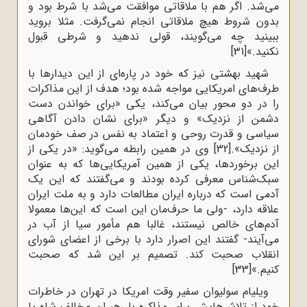
می‌شد. اگر هم با ملاقاتی موافقت می‌شد با شرط بود و
بدون شروط هیچ ملاقاتی انجام نمی‌گرفت. مثلا بروید
ببینید چه می‌گویند، قولی ندهید و شرطی قبول
نکنید.»
[31]
شهید بهشتی نیز که خود در پاره‌ای از این دیدارها با
طرف‌های امریکایی مواجه شده بود؛ هدف از این مذاکرات
را در دو محور بیان می‌کند، یکی «برای خواندن دست
دشمن از نزدیک» و دیگر «برای نشان دادن آگاهی
سیاسی و قدرت روحی و اعتماد به نفس در صف خودمان
از نزدیک».
[32]
وی در همین رابطه می‌گوید: «در یکى از
این برخوردها، یکى از همین آمریکایى‌ها که به عنوان
سبک‌شناس معرفى کرده بودند و مى‌گفتند که این یک
آدمى است که درباره‌ ایران مطالعات دارد و به ملت ایران
علاقه دارد، -ولى ما حرف‌مان این است که این
ها معمولا
آدم‌هاى خالص نیستند، غالبا هم مأمور سیا از آب در
مى‌آیند- گفتند این اصرار دارد با برخى از اعضاى شوراى
انقلاب صحبت کند. تصمیم بر این شد که صحبت
کنیم.»
[33]
ویلیام سولیوان سفیر وقت امریکا در تهران در خاطرات
خود از تلاش‌هایش برای مذاکره با رهبران مخالف شاه یا