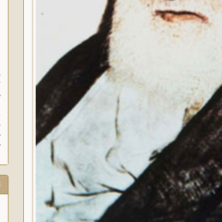
ا
ا
ز
ف
گ
م
د
ه
م
ت