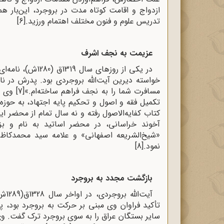
ازدواج و اقامت کوتاه‌ مدت در بروجرد، این‌بار 
تدریس علوم و فنون مختلف اهتمام ورزید.
[6]
عزیمت به نجف اشرف
در‌ یکی از روزها
خواسته‌ دیرین آیت‌الله بروجردی بود. پدرش در ن
مسافرت شما را به نجف فراهم ساخته‌ام.»
[7]
وی به
تکمیل فقه و اصول و تحکیم پایه‌‌ اجتهاد، به حو
کتاب کفایه‌الاصول رفته و نه سال تمام از محضر 
آخوند خراسانی، در محضر اساتید به نام و بزرگ
«شیخ‌الشریعه اصفهانی» و علامه سید ‌محمدکاظ
نمود.
[8]
بازگشت مجدد به بروجرد
آیت
تأکید فراوان وی مبنی بر حرکت به بروجرد بود، پ
سایر بستگان عراق را به سوی بروجرد ترک گفت. و