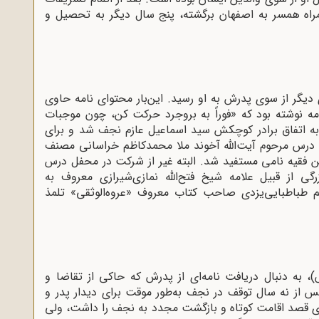
همراه همسر به اصفهان برگشته، پنج‌ سال دیگر به تحصیل و
ی سال 1319ق (1280ش)، نامه‌ای دیگر از سوی پدرش به او رسید. این‌بار محتوای نامه حاوی
امه‌ نوشته بود که «فوراً به بروجرد حرکت کن، چون موجبات
 اتفاق برادر کوچکش سید ‌اسماعیل عازم نجف شد و برای
زه‌ درس مرحوم آیت‌الله آخوند ملا محمدکاظم خراسانی مصنف
این فقیه نامی مستفید شد. البته غیر از شرکت در محفل درس
ی از قبیل علامه شیخ فتح‌الله نمازی‌شیرازی معروف به
م طباطبایی‌یزدی صاحب کتاب معروف «عروه‌الوثقی» تلمذ
‌الله بروجردی، در اواخر سال 1328ق(1289ش)، به دنبال دریافت نامه‌ای از پدرش که حاکی از تقاضا و
س از نه سال توقف در نجف به‌طور موقت برای دیدار پدر و
ی قصد اقامت کوتاه و بازگشت مجدد به نجف را داشت، ولی