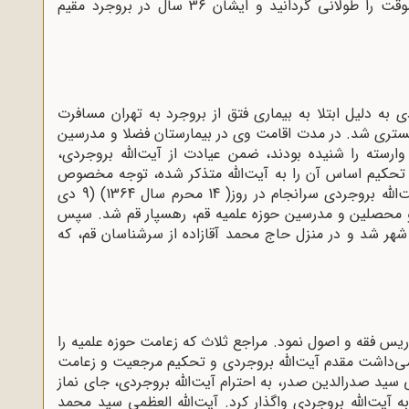
رحلت پدر در سال 1329ق (1290ش) این اقامت موقت را طولانی گردانید و ایشان 36 سال در بروجرد مقیم
، آیت‌الله بروجردی به ‌دلیل ابتلا به بیماری فتق از بروجرد به تهران مسافرت
ی بستری شد. در مدت اقامت وی در بیمارستان فضلا و مدرسین
م وارسته را شنیده بودند، ضمن عیادت از آیت‌الله بروجردی،
تحکیم اساس آن را به آیت‌الله متذکر شده، توجه مخصوص
وی را به این موضوع حساس معطوف داشتند. آیت‌الله بروجردی سرانجام در روز( 14 محرم سال 1364) (9 دی
لما و محصلین و مدرسین حوزه‌ علمیه‌ قم، رهسپار قم شد. سپس
هر شد و در منزل حاج محمد آقازاده از سرشناسان قم، که
ریس فقه و اصول نمود. مراجع ثلاث که زعامت حوزه‌ علمیه را
رامی‌داشت مقدم آیت‌الله بروجردی و تحکیم مرجعیت و زعامت
ی سید صدرالدین صدر، به احترام آیت‌الله بروجردی، جای نماز
‌الله بروجردی واگذار کرد. آیت‌الله ‌العظمی سید محمد