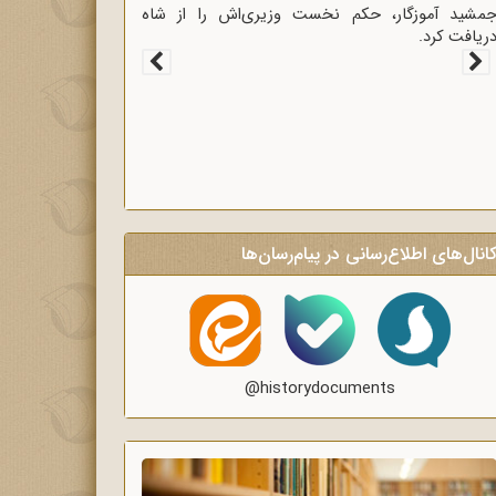
غاز سخنرانی‌های انتقادی و روشنگر وعاظ در لبیک به
یام امام به وعاظ و روحانیون برای روشنگری و
گاه‌سازی در منبرهای ماه رمضان.
انال‌های اطلاع‌رسانی در پیام‌رسان‌ها
@historydocuments