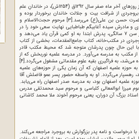
آیت‌الله العظمی سید حسین بروجردی در یکی از روزهای آخر ماه صفر سال 1292ق (1254ش)، در خاندانِ علم
له بروجردی از شرافت بیت و جلالت خاندان برخوردار بوده و
حضرت حسن بن علی(ع) می‌رسد.
[3]
مرحوم حجت‌الاسلام و
ردی و مادرش سیده آغابیگم طباطبایی نهایت سعی خود را در
تربیت علمی و دینی فرزندشان مبذول داشتند. در سن 7 سالگی، پدرش ابتدا به او کمی قرآن‌ یاد می‌دهد و
وجردی در مکتب‌خانه، کتاب جامع‌المقدمات، بخشی از کتاب
 با این حال چون پدرشان متوجه شد که محیط مکتب قادر
ز مکتب به مدرسه می‌آورد. در مدرسه‌ علمیه‌ نوربخش که از
 می‌شد، به فراگیری بقیه‌ علوم مقدماتی مشغول می‌گردد.
[4]
سن هجده سالگی ـ 1310ق ـ (1272ش) به حوزه‌ علمیه‌ اصفهان که آن زمان‌ یکی از حوزه‌های علمیه‌
مد، رهسپار می‌گردد. او به واسطه‌ حضور پسر عمو فاضلش آقا
ه‌ علمیه‌ اصفهان بود، به مدرسه‌ صدر اصفهان راه می‌یابد.
حوم میرزا ابوالمعالی کلباسی و مرحوم سید محمدتقی مدرس
و استاد بزرگ آن دوران، یعنی مرحوم آخوند ملا محمد کاشانی
روزهای ربیع‌الاول سال 1314ق، (1275ش)، با درخواست و نامه پدر بزرگوارش به بروجرد مراجعه می‌کند.
او از سوی والدین ایشان بوده است. بعد از اتمام تشریفات