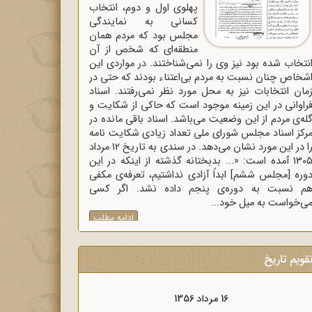
پهلوی اول و دوم، انتخاب
کسانی به نمایندگی
مجلس بود که مردم همان
منطقه‌ای که شخص از آن
نتخاب شده بود نیز وی را نمی‌شناختند. در مواردی این
شخاص چنان نسبت به مردم بی‌اعتناء بودند که حتی در
مان انتخابات نیز به محل مورد نظر نمی‌رفتند. اسناد
راوانی در این زمینه موجود است که حاکی از شکایت و
له‌ی مردم از این وضعیت می‌باشد. اسناد باقی مانده در
رکز اسناد مجلس شورای ملی تعداد زیادی شکایت نامه
را در این مورد نشان می‌دهد. در سندی به تاریخ 12 مرداد
1305 آمده است: «... بدبختانه گذشته از اینکه در این
وره [مجلس ششم] ابداً آزادی نداشتیم، تعرفه‌ی مکفی
م نسبت به دوره‌ی پنجم داده نشد. اگر کسی
ی‌خواست به میل خود...
ادامه مطلب
قویم تاریخ
16 مرداد 1357