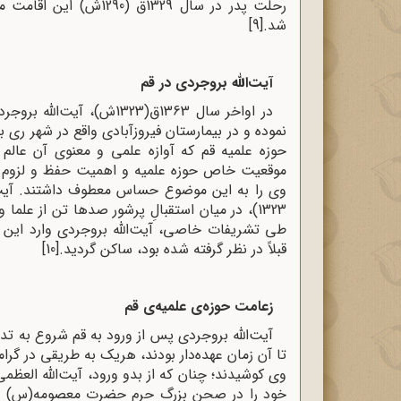
شد.
[9]
آیت‌الله بروجردی در قم
در اواخر سال 1363ق(1323ش)
نموده و در بیمارستان فیروزآبادی واقع در شهر ر
حوزه‌ علمیه‌ قم که آوازه‌‌ علمی و معنوی آن عال
موقعیت خاص حوزه‌ علمیه‌ و اهمیت حفظ و لزوم 
1323)، در میان استقبالِ پرشور صدها تن از ع
طی تشریفات خاصی، آیت‌الله بروجردی وارد این ش
قبلاً در نظر گرفته شده بود، ساکن گردید.
[10]
زعامت حوزه‌ی علمیه‌ی قم
آیت‌الله بروجردی پس از ورود به قم شروع به تد
تا آن زمان عهده‌دار بودند، هریک به طریقی در گ
وی کوشیدند؛ چنان که از بدو ورود، آیت‌الله ‌العظم
خود را در صحن بزرگ حرم حضرت معصومه(س) به آیت