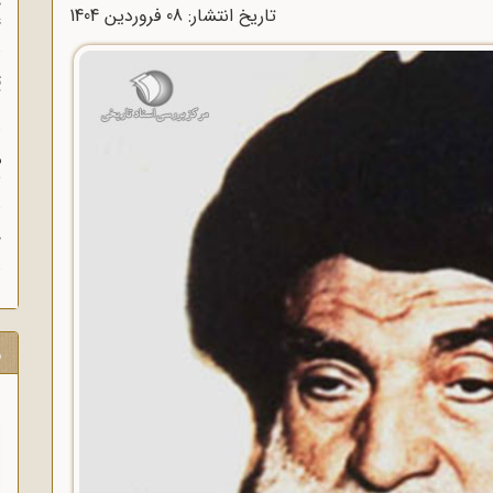
چ
تاریخ انتشار: 08 فروردين 1404
غ
ت
آ
م
ش
ح
ر