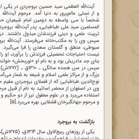
و از نسلی عالم‌پرور به دنیا آمد. مرحوم آیت‌ال
شخصاً با سی واسطه به دومین امام شیعیان 
المسلمین سید ‌علی طباطبایی، پدر آیت‌الله بروج
سپس وی را به مکتب‌خانه می‌فرستد. آیت‌الله بر
سیوطی، منطق و گلستان سعدی را فرا می‌گیرد.
نیست احتیاجات تحصیلی فرزندش را برآورد، او را ا
بنای جد مادریش بود و به ‌نام او «نوربخش» خوانده
سپس در 
بزرگ و از مراکز علمی اسلام و شیعه به‌ شمار می‌آ
نوح‌الدین طباطبایی که از فضلای بروجردی مقیم حوز
وی در اصفهان از محضر اساتید به نام از قبیل مر
استفاده می‌برد و در علوم معقول نیز از دو حکیم 
و مرحوم جهانگیرخان قشقایی بهره می‌برد.
[5]
بازگشت به بروجرد
یکی از 
علت احضارش، فراهم‌آوردن مقدمات ازدواج و تأهل 