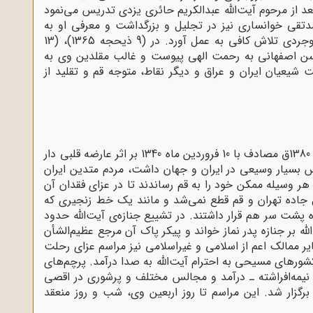
 از مرحوم آیت‌الله عبدالکریم حائری یزدی تدریس می‌نمود
حمدتقی خوانساری نیز در تجلیل و بزرگداشت و معرفی او به
خاص و عام و تحکیم اساس مرجعیت آیت‌الله بروجردی تلاش کافی به عمل آورد. در (9 ذیحجه 1365)، (13
 ابوالحسن اصفهانی به رحمت الهی پیوست و غالب مقلدین وی به
ت شیعیان ایران و عراق و دیگر نقاط، متوجه قم و تقلید از
آیت‌الله بروجردی در صبح روز پنج‌شنبه، 13 شوال 1380ق مصادف با 10 فروردین ماه 1340 بر اثر عارضه قلبی دار
س بسیار وسیعی در ایران و جهان داشت، مردم متدین ایران
ر وسیله‌ ممکن خود را به قم رساندند تا در عزای فقدان آن
جاده‌ تهران و قم قطع نمی‌شد و مانند ‌یک خط زنجیری که
ه پشت سر هم قرار داشتند. در تشییع جنازه‌ی آیت‌الله حدود
لله بر جنازه‌ پدر نماز خواند و پیکر پاک آن مرجع عظیم‌الشأن
 ممالک اعم از اسلامی و غیراسلامی نیز مراسم عزای رحلت
 کشورهای مسیحی به احترام آیت‌الله به صدا درآمد. پرچم‌های
‌‌ نیمه‌افراشته ـ درآمد و مجالس مختلف و پرشوری در اقصی
زار شد. این مراسم تا روز اربعین وی، شب و روز منعقد