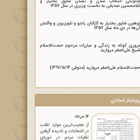
گونگی انتخاب شدن و نشدن شاپور بختیار و
لامحسین صدیقی به نخست وزیری در سال 1357
وهین شاپور بختیار به کارکنان رادیو و تلویزیون و واکنش
ن‌ها در دی ماه سال 1357
روری کوتاه به زندگی و مبارزات مرحوم حجت‌الاسلام
یخ علی‌اصغر مروارید
جت‌الاسلام علی‌اصغر مروارید (متوفی 1396/5/14)
وزشمار اسنادی
16 مرداد
از عجیب‌ترین موارد تقلب
در انتخابات و نادیده گرفتن
نظرات مردم در دوره‌ی