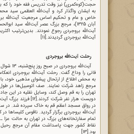
حجت(کوه‌کمری) نیز وقت تدریس فقه خود را که بعد
به ایشان واگذار کرد و آیت‌الله ‌العظمی سید ‌م
آبان 1325)، مرجع بزرگ عصر آیت‌الله سید
آیت‌الله بروجردی رجوع نمودند. بدین‌ترتیب اکثری
آیت‌الله بروجردی گردیدند.
[11]
رحلت آیت‌الله بروجردی
فانی را وداع گفت. رحلت آیت‌الله بروجردی انعکا
به ‌محض اطلاع از ارتحال پیشوای مذهبی خود، با ه
مرجع زاهد شرکت نمایند. صف اتومبیل‌ها در طول 
تهران را به قم وصل کند، وسایل نقلیه در این جاد
دویست هزار نفر شرکت کردند.
[12]
فرزند بزرگ آیت‌ا
در رواق مسجد اعظم قم به خاک سپرده شد. در سایر
آیت‌الله بروجردی برگزار گردید. ناقوس کلیساها در
تمام سفارتخانه‌های بزرگ در تهران به حالت عزا ـ
نقاط کشور جهت پاسداشت مقام آن مرجع رحیل برگ
بود.
[13]