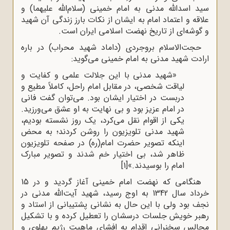
سید اسدالله مدنی به امام خمینی (سلام‌الله علیهما) و
علاقه و اعتماد امام به ایشان از نکات بارز زندگی آن شهید
و گوشه‌ای از تاریخ نهضت اسلامی ایران است.
حجت‌الاسلام بروجردی (داماد شهید محراب) در باره
ارادت شهید مدنی به امام خمینی می‌گوید:
«شهید مدنی با این جلالت علمی و کفایت و
لیاقت شخصی، در مقابل امام راحل، کاملاً مطیع و
دربست در اختیار ایشان بود. می‌توان گفت فانی
در امام عزیز بود و بی نهایت به او عشق می‌ورزید.
یکی از اقوام نقل می‌کرد، یک روز نشسته بودیم،
شهید مدنی تلویزیون را روشن کردند؛ به محض
اینکه تصویر حضرت امام(ره) در صفحه تلویزیون
ظاهر شد، بی اختیار خم شدند و تصویر مبارک
امام را بوسیدند.»
[1]
هنگامی که نهضت امام خمینی آغاز گردید و در 15
خرداد سال 1342 به اوج رسید، شهید آیت‌الله مدنی در
نجف بود ولی با این حال به نشانی پشتیبانی از استاد و
رهبر خویش جلسات درسشان را تعطیل کرده و با تشکیل
مجالس سخنرانی اقدام به افشای ماهیت رژیم پهلوی و