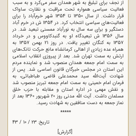
از نجف برای تبلیغ به شهر همدان سفر می‌کرد و به سبب
فعالیت سیاسی همواره تحت مراقبت و نظارت ساواک
قرار داشت. از سال 1350 تا 1354 شهر خرم‌آباد را برای
فعالیت‌های سیاسی انتخاب کرد. در 1354 ش در خرم آباد
دستگیر و برای سه سال به نورآباد ممسنی تبعید شد. در
سال 1356 ش تبعیدگاه او به گنبدکاووس و در خرداد
1357 به کنگان تغییر یافت. در روز 21 بهمن 1357 به
همراه عده زیادی از اهالی کرمانشاه مانع حرکت تانک‌های
ارتش به سمت تهران شد. بعد از پیروزی انقلاب اسلامی
به سمت امام جمعه همدان منصوب شد و نماینده مردم
این استان در مجلس خبرگان قانون اساسی شد. پس از
شهادت آیت‌الله سید محمدعلی قاضی طباطبائی،‌ به
فرمان امام خمینی به سمت امام جمعه تبریز منصوب شد
و نقش مهمی در اداره استان و مقابله با حزب خلق
مسلمان داشت. آیت الله مدنی روز 20 شهریور 1360 بعد از
نماز جمعه به دست منافقین به شهادت رسید.
*****
تاریخ: 23 / 10 / 43
[گزارش]