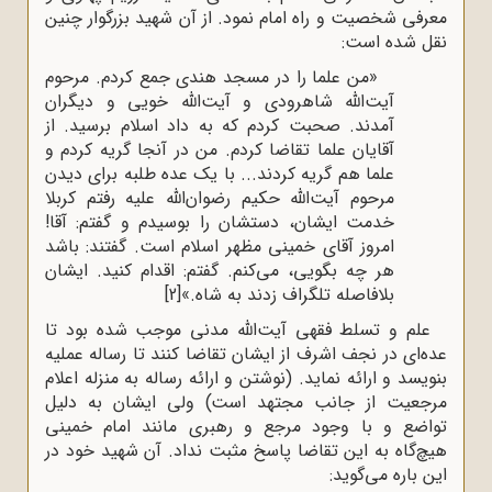
معرفی شخصیت و راه امام نمود. از آن شهید بزرگوار چنین
نقل شده است:
«من علما را در مسجد هندی جمع کردم. مرحوم
آیت‌الله شاهرودی و آیت‌الله خویی و دیگران
آمدند. صحبت کردم که به داد اسلام برسید. از
آقایان علما تقاضا کردم. من در آنجا گریه کردم و
علما هم گریه کردند... با یک عده طلبه برای دیدن
مرحوم آیت‌الله حکیم رضوان‌الله علیه رفتم کربلا
خدمت ایشان، دستشان را بوسیدم و گفتم: آقا!
امروز آقای خمینی مظهر اسلام است. گفتند: باشد
هر چه بگویی، می‌کنم. گفتم: اقدام کنید. ایشان
بلافاصله تلگراف زدند به شاه.»
[2]
علم و تسلط فقهی آیت‌الله مدنی موجب شده بود تا
عده‌ای در نجف اشرف از ایشان تقاضا کنند تا رساله عملیه
بنویسد و ارائه نماید. (نوشتن و ارائه رساله به منزله اعلام
مرجعیت از جانب مجتهد است) ولی ایشان به دلیل
تواضع و با وجود مرجع و رهبری مانند امام خمینی
هیچ‌گاه به این تقاضا پاسخ مثبت نداد. آن شهید خود در
این باره می‌گوید: