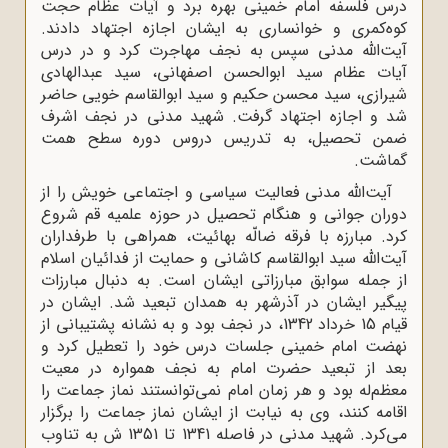
درس فلسفه امام خمینی بهره برد و آیات عظام حجت
کوه‌کمری و خوانساری به ایشان اجازه اجتهاد دادند.
آیت‌الله مدنی سپس به نجف مهاجرت کرد و در درس
آیات عظام سید ابوالحسن اصفهانی، سید عبدالهادی
شیرازی، سید محسن حکیم و سید ابوالقاسم خویی حاضر
شد و اجازه اجتهاد گرفت. شهید مدنی در نجف اشرف
ضمن تحصیل، به تدریس دروس دوره سطح همت
گماشت.
آیت‌الله مدنی فعالیت سیاسی و اجتماعی خویش را از
دوران جوانی و هنگام تحصیل در حوزه علمیه قم شروع
کرد. مبارزه با فرقه ضالّه بهائیت، همراهی با طرفداران
آیت‌الله سید ابوالقاسم کاشانی و حمایت از فدائیان اسلام
از جمله سوابق مبارزاتی ایشان است. به دنبال مبارزات
پیگیر ایشان در آذرشهر به همدان تبعید شد. ایشان در
قیام 15 خرداد 1342، در نجف بود و به نشانه پشتیبانی از
نهضت امام خمینی جلسات درس خود را تعطیل کرد و
بعد از تبعید حضرت امام به نجف همواره در معیت
معظم‌له بود و هر زمان امام نمی‌توانستند نماز جماعت را
اقامه کنند، وی به نیابت از ایشان نماز جماعت را برگزار
می‌کرد. شهید مدنی در فاصله 1341 تا 1351 ش به تناوب