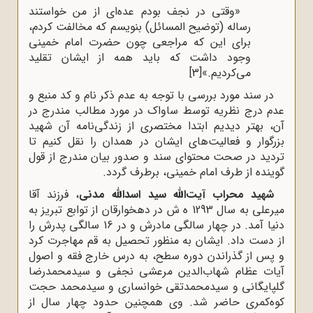
«وقتی در نجف بودم عده‌ای از من خواستند
رساله (توضیح المسائل) بنویسم که مخالفت کردم،
برای این که مراجعی چون حضرت امام خمینی
وجود داشت که باید همه از ایشان تقلید
می‌کردیم.»
[3]
در سند مورد بررسی با توجه به عدم ذکر نام و کد منبع و
عدم درج نظریه توسط ساواک در مورد مطالب مندرج در
آن، بهتر دیدیم ابتدا مختصری از زندگی‌نامه آن شهید
بزرگوار و فعالیت‌های ایشان در همدان را نقل کنیم تا
تردید در صحت محتوای سند و صدور بیان مندرج از قول
گوینده از طرف امام خمینی، برطرف گردد.
شهید محراب آیت‌الله سید اسدالله مدنی
، فرزند آقا
میرعلی به سال 1293 ه‌ ش در دهخوارقان از توابع تبریز به
دنیا آمد. در چهار سالگی مادرش و در 16 سالگی پدرش را
از دست داد. ایشان به منظور تحصیل به قم مهاجرت کرد
و پس از گذراندن دوره سطح، به درس خارج فقه و اصول
آیات عظام شهاب‌الدین مرعشی نجفی و سیدمحمدرضا
گلپایگانی و سیدمحمدتقی خوانساری و سیدمحمد حجت
کوه‌کمری حاضر شد. وی همچنین حدود چهار سال از