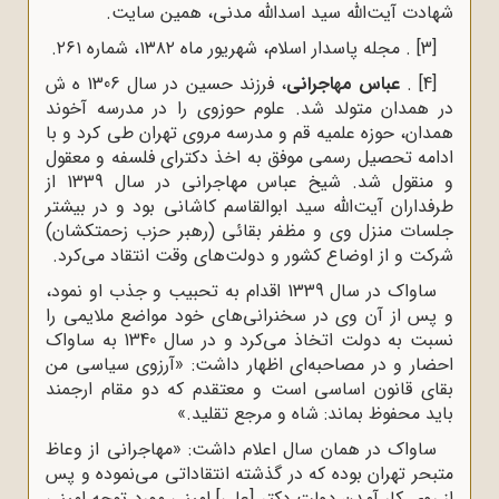
شهادت آیت‌الله سید اسدالله مدنی
، همین سایت.
[3]
. مجله پاسدار اسلام، شهریور ماه ۱۳۸۲، شماره ۲۶۱.
[4]
.
عباس مهاجرانی
، فرزند حسین در سال 1306 ه‌ ش
در همدان متولد شد. علوم حوزوی را در مدرسه آخوند
همدان، حوزه علمیه قم و مدرسه مروی تهران طی کرد و با
ادامه تحصیل رسمی موفق به اخذ دکترای فلسفه و معقول
و منقول شد. شیخ عباس مهاجرانی در سال 1339 از
طرفداران آیت‌الله سید ابوالقاسم کاشانی بود و در بیشتر
جلسات منزل وی و مظفر بقائی (رهبر حزب زحمتکشان)
شرکت و از اوضاع کشور و دولت‌های وقت انتقاد می‌کرد.
ساواک در سال 1339 اقدام به تحبیب و جذب او نمود،
و پس از آن وی در سخنرانی‌های خود مواضع ملایمی را
نسبت به دولت اتخاذ می‌کرد و در سال 1340 به ساواک
احضار و در مصاحبه‌ای اظهار داشت: «آرزوی سیاسی من
بقای قانون اساسی است و معتقدم که دو مقام ارجمند
باید محفوظ بماند: شاه و مرجع تقلید.»
ساواک در همان سال اعلام داشت: «مهاجرانی از وعاظ
متبحر تهران بوده که در گذشته انتقاداتی می‌نموده و پس
از روی کار آمدن دولت دکتر [علی] امینی مورد توجه امینی