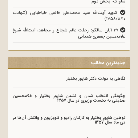
ساواک- بخش دوم
شهید آیت‌الله سید محمدعلی قاضی طباطبایی (شهادت
1358/8/10)
27 آبان سالگرد رحلت عالم شجاع و مجاهد، آیت‌الله شیخ
غلامحسین جعفری همدانی
جدیدترین مطالب
نگاهی به دولت دکتر شاپور بختیار
چگونگی انتخاب شدن و نشدن شاپور بختیار و غلامحسین
صدیقی به نخست وزیری در سال 1357
توهین شاپور بختیار به کارکنان رادیو و تلویزیون و واکنش آن‌ها در
دی ماه سال 1357