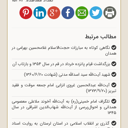
تعداد مشاهده: 15383
مطالب مرتبط
نگاهی کوتاه به مبارزات حجت‌الاسلام غلامحسین بهرامی در
همدان
بزرگداشت قیام پانزده خرداد در قم در سال 1354 و بازتاب آن
شهید آیت‌الله سید اسدالله مدنی (شهادت 1360/6/20)
آیت‌الله عبدالحسین غروی انزابی امام جمعه موقت و فقید
تبریز (1373/9/20)
تلگراف امام خمینی(ره) به آیت‌الله آخوند ملاعلی معصومی
همدانی و احوال‌پرسی از آیت‌الله شهاب‌الدین اشراقی در سال
1345
گذری بر انقلاب اسلامی در استان لرستان به روایت اسناد