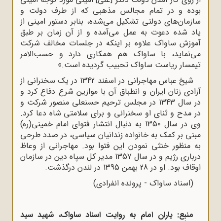
بوده و در تمام مجالس مذهبی که از طرف دولت و
سازمان‌های دولتی تشکیل می‌شده، بنابر دستور امینی از
یاد شده دعوت به عمل می‌آمده و از آن زمان بر طبق
آموزش ساواک علاوه بر اینکه در جلسات مخالف شرکت
می‌نماید، با ساواک هم همکاری دارد و حسب‌الامر
تیمسار ریاست ساواک تحبیب گردیده است.»
شیخ عباس مهاجرانی در اسفند 1342 در یک سخنرانی از
آزادی زنان ایران و انطباق آن با موازین شرع دفاع کرد و
در سال 1343 در مجلس ترحیم حسنعلی منصور شرکت و
در مدح و ثنای او سخنرانی و برای سلامتی شاه دعا کرد.
وی در سال 1350 به دنبال انتشار فتوای امام خمینی(ره)
مبنی بر کمک به خانواده زندانیان سیاسی، در صدد طرحی
به منظور خنثی نمودن این فتوا بود. مهاجرانی از وعاظ
درباری رژیم و در سال 1357 مدیر کل سپاه دین در سازمان
اوقاف بود. او در 28 بهمن 1395 در لندن درگذشت.
(اسناد ساواک - پرونده انفرادی)
منبع: یاران امام به روایت اسناد ساواک، شهید سید