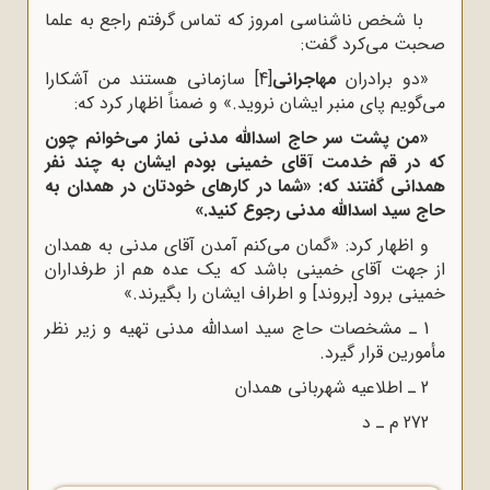
با شخص ناشناسی امروز که تماس گرفتم راجع به علما
صحبت می‌کرد گفت:
«دو برادران
مهاجرانی
[4]
سازمانی هستند من آشکارا
می‌گویم پای منبر ایشان نروید.» و ضمناً اظهار کرد که:
«من پشت سر حاج اسدالله مدنی نماز می‌خوانم چون
که در قم خدمت آقای خمینی بودم ایشان به چند نفر
همدانی گفتند که: «شما در کارهای خودتان در همدان به
حاج سید اسدالله مدنی رجوع کنید.»
و اظهار کرد: «گمان می‌کنم آمدن آقای مدنی به همدان
از جهت آقای خمینی باشد که یک عده هم از طرفداران
خمینی برود [بروند] و اطراف ایشان را بگیرند.»
1 ـ مشخصات حاج سید اسدالله مدنی تهیه و زیر نظر
مأمورین قرار گیرد.
2 ـ اطلاعیه شهربانی همدان
272 م ـ د