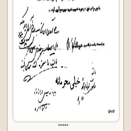
*****