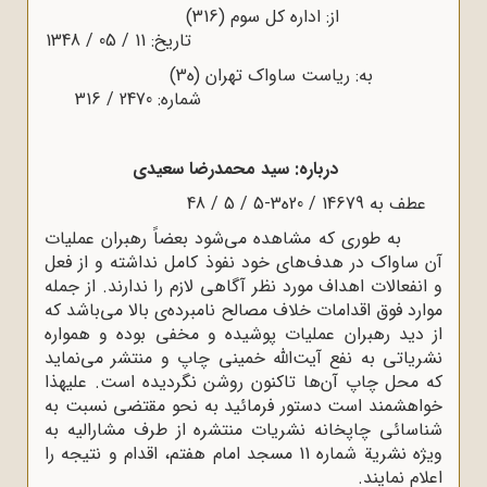
از: اداره کل سوم (316)
تاریخ: 11 / 05 / 1348
به: ریاست ساواک تهران (ه‌3)
شماره: 2470 / 316
درباره: سید محمدرضا سعیدی
عطف به 14679 / 20ه‌3-5 / 5 / 48
به طوری که مشاهده می‌شود بعضاً رهبران عملیات
آن ساواک در هدف‌های خود نفوذ کامل نداشته و از فعل
و انفعالات اهداف مورد نظر آگاهی لازم را ندارند. از جمله
موارد فوق اقدامات خلاف مصالح نامبرده‌ی بالا می‌باشد که
از دید رهبران عملیات پوشیده و مخفی بوده و همواره
نشریاتی به نفع آیت‌الله خمینی چاپ و منتشر می‌نماید
که محل چاپ آن‌ها تاکنون روشن نگردیده است. علیهذا
خواهشمند است دستور فرمائید به نحو مقتضی نسبت به
شناسائی چاپخانه نشریات منتشره از طرف مشارالیه به
ویژه نشریة شماره 11 مسجد امام هفتم، اقدام و نتیجه را
اعلام نمایند.