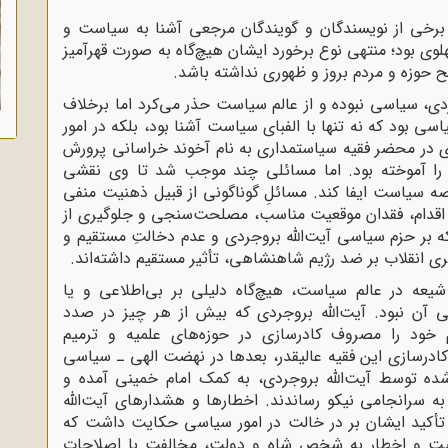
ر برخی از نویسندگان و گویندگان مرجعی آشنا به سیاست و
وی بود؛ منتهی نوع برخورد ایشان هیچ‌گاه به صورت قهرآمیز
 حوزه و مردم بروز و ظهوری نداشته باشد.
دی، سیاسی نبوده و از عالم سیاست حذر می‌کرد اما برخلاف
ی بود که نه تنها با الفبای سیاست آشنا بود، بلکه در امور
ی در محضر فقیه سیاستمداری به نام آخوند خراسانی پرورش
ور را آموخته بود. اما مسائلی چند موجب شد تا وی نقشی
صه‌ سیاست ایفا کند. مسائلِ گوناگونی از قبیل ذهنیت منفی
اقدام، فقدان موقعیت مناسب، مصلحت‌سنجی و جلوگیری از
که بر حزم سیاسی آیت‌الله بروجردی و عدم دخالتِ مستقیم و
ی انقلاب بر ضد رژیم شاهنشاهی، تأثیر مستقیم داشته‌اند.
یعه در عالم سیاست، هیچ‌گاه دلیلی بر بی‌اطلاعی و یا
ی آن نبود. آیت‌الله بروجردی که بیش از هر چیز در صدد
مّ خود را مصروف کادرسازی در حوزه‌های علمیه و ترمیم
کادرسازی این فقیه عالیقدر، بعدها در نهضت الهی ـ سیاسی
‌شده توسط آیت‌الله بروجردی، به کمک امام خمینی آمده و
 به سرانجامی نیکو رساندند. اخطارها و هشدارهای آیت‌الله
 تأکید ایشان بر در خالت در امور سیاسی حکایت داشت که
بهائیت و اخطار به شخص شاه و دولت، مخالفت با اصلاحات