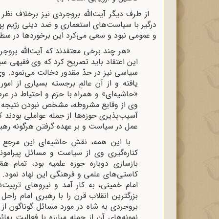
از طرف دیگر آیت‌الله بروجردی نیز برخلاف نظ
درگیر با سیاست‌های استعماری و ضد دینی رژیم پهل
و عمومی نبود و سعی می‌کرد این برخوردها در سطح
«هر چند برخی معتقدند که آیت‌الله بروجر
این اعتقاد باید تصریح کرد که وی فقیهی سیاس
سیاسی نیز در حدّ مقدور دخالت می‌نمود. و
یافته و از آن عالمِ برجسته بسیاری از ام
«حاشیه‌ای» و همراه با حزم و احتیاط در عر
وی از وقایع مشروطه، مشخص نبودن نتیجه‌ 
آسیب‌پذیری حوزه‌ها از جمله عواملی بودند 
عمل در سیاست و بر عهده گرفتن هرگونه رهبر
با این همه، نقش حاشیه‌ای این مرجع ش
کناره‌گیری وی از سیاست و مسائل پیرامون
بازسازی دوباره حوزه‌ علمیه بود، تمام ه
کاستی‌های علمی و فرهنگی این نهاد نمود. 
امام خمینی، به‌ کار آمد و نیروهای تربیت
بزرگترین انقلاب قرن را با رهبری امام راحل
بروجردی به شاه در مورد مسائل گوناگون از
نمونه‌های آن از جمله مبارزه با فعالیت 