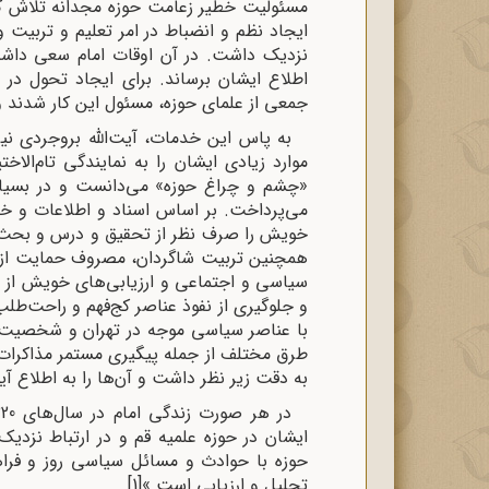
مسئولیت خطیر زعامت حوزه مجدانه تلاش کرد
ایجاد نظم و انضباط در امر تعلیم و تربیت 
نزدیک داشت‌. در آن اوقات امام سعی داش
اطلاع ایشان برساند. برای ایجاد تحول در 
جمعی از علمای حوزه، مسئول این کار شدند و 
به پاس این خدمات‌، آیت‌الله بروجردی نیز
موارد زیادی ایشان را به نمایندگی تام‌الاخت
«چشم و چراغ حوزه‌» می‌دانست و در بسیاری
می‌پرداخت‌. بر اساس اسناد و اطلاعات و خ
خویش را صرف نظر از تحقیق و درس و بحث د
همچنین تربیت شاگردان، مصروف حمایت از اق
سیاسی و اجتماعی و ارزیابی‌های خویش از م
و جلوگیری از نفوذ عناصر کج‌فهم و راحت‌طلب
با عناصر سیاسی موجه در تهران و شخصیت‌های
طرق مختلف از جمله پیگیری مستمر مذاکرات
به دقت زیر نظر داشت و آن‌ها را به اطلاع آی
ایشان در حوزه علمیه قم و در ارتباط نزدی
حوزه با حوادث و مسائل سیاسی روز و فراهم
تحلیل و ارزیابی است.»
[1]