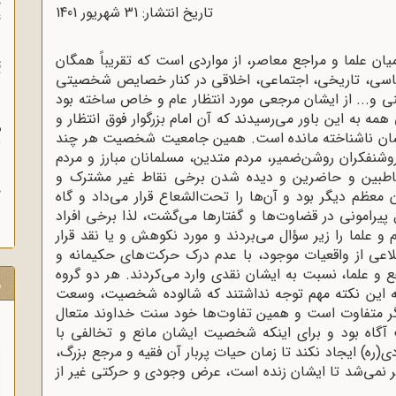
چ
تاریخ انتشار: 31 شهريور 1401
غ
 علما و مراجع معاصر، از مواردی است که تقریباً همگان
ت
سیاسی، تاریخی، اجتماعی، اخلاقی در کنار خصایص شخصیتی
آ
نی و... از ایشان مرجعی مورد انتظار عام و خاص ساخته بود
ه به این باور می‌رسیدند که آن امام بزرگوار فوق انتظار و
م
 ایشان ناشناخته مانده است. همین جامعیت شخصیت هر چند
ش
وشنفکران روشن‌ضمیر، مردم متدین، مسلمانان مبارز و مردم
بین و حاضرین و دیده شدن برخی نقاط غیر مشترک و
ح
معظم دیگر بود و آن‌ها را تحت‌الشعاع قرار می‌داد و گاه
یرامونی در قضاوت‌ها و گفتارها می‌گشت، لذا برخی افراد
 و علما را زیر سؤال می‌بردند و مورد نکوهش و یا نقد قرار
لاعی از واقعیات موجود، با عدم درک حرکت‌های حکیمانه و
ع و علما، نسبت به ایشان نقدی وارد می‌کردند. هر دو گروه
ر
به این نکته مهم توجه نداشتند که شالوده شخصیت، وسعت
دیگر متفاوت است و همین تفاوت‌ها خود سنت خداوند متعال
آگاه بود و برای اینکه شخصیت ایشان مانع و تخالفی با
ه) ایجاد نکند تا زمان حیات پربار آن فقیه و مرجع بزرگ،
ر نمی‌شد تا ایشان زنده است، عرض وجودی و حرکتی غیر از