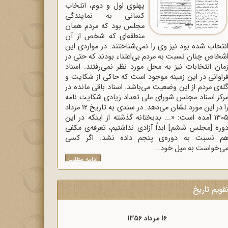
پهلوی اول و دوم، انتخاب
کسانی به نمایندگی
مجلس بود که مردم همان
منطقه‌ای که شخص از آن
نتخاب شده بود نیز وی را نمی‌شناختند. در مواردی این
شخاص چنان نسبت به مردم بی‌اعتناء بودند که حتی در
مان انتخابات نیز به محل مورد نظر نمی‌رفتند. اسناد
راوانی در این زمینه موجود است که حاکی از شکایت و
له‌ی مردم از این وضعیت می‌باشد. اسناد باقی مانده در
رکز اسناد مجلس شورای ملی تعداد زیادی شکایت نامه
را در این مورد نشان می‌دهد. در سندی به تاریخ 12 مرداد
1305 آمده است: «... بدبختانه گذشته از اینکه در این
وره [مجلس ششم] ابداً آزادی نداشتیم، تعرفه‌ی مکفی
م نسبت به دوره‌ی پنجم داده نشد. اگر کسی
ی‌خواست به میل خود...
ادامه مطلب
قویم تاریخ
16 مرداد 1357