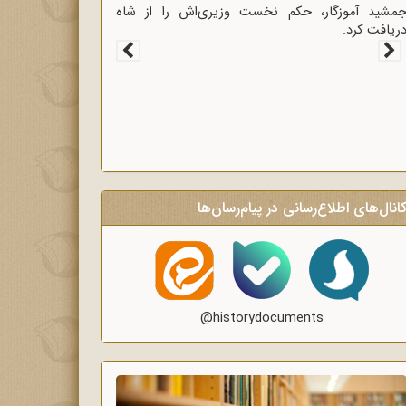
غاز سخنرانی‌های انتقادی و روشنگر وعاظ در لبیک به
یام امام به وعاظ و روحانیون برای روشنگری و
گاه‌سازی در منبرهای ماه رمضان.
انال‌های اطلاع‌رسانی در پیام‌رسان‌ها
@historydocuments