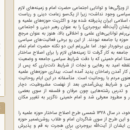
ز ویژگی‌ها و توانایی اجتماعی حضرت امام و زمینه‌های لازم
سیاسی وجود نداشت؛ زیرا از یک‌سو زعامت دینی و ریاست
 اسلامی ایران پذیرفته شده بود و اکثریت حوزه‌های علمیه و
 (آیت‌الله بروجردی) را به عنوان رهبر دینی و اجتماعی
ا
ا
رغم توانایی‌های علمی و اخلاقی بالا، هنوز به عنوان مرجع
ز
وزه یا جامعه نبودند. از این رو برخی فعالیت‌های سیاسی
ف
 برخوردار نبود. اما علی‌رغم این دو نکته حضرت امام تمام
گ
معه به کار گرفت تا زمینه‌های لازم را برای اصلاح ساختار
م
راستا امام خمینی که با دقت شرایط سیاسی جامعه و وضعیت
 نقطه امید به رهایی و نجات از شرایط ذلت‌باری که پس از
 آمدن رضاخان پدید آمده است، بیداری حوزه‌های علمیه
د
نوی مردم با روحانیت است. متأسفانه در این ایام روحانیت
ه
ولتی و شرایط پیش‌آمده‌ی بعد از نهضت مشروطیت، دچار
م
یس و تدرسِ رشته‌هایی چون عرفان و فلسفه از سوی بعضی
 و مطرود معرفی شد و امام خمینی ناگزیر به تغییر مکان
ت
امام خمینی در تعقیب هدف‌های ارزشمند خود، در سال 1328 شمسی طرح اصلاح ساختار حوزه علمیه را
 و این طرح از سوی شاگردان امام و طلاب روشن‌ضمیر حوزه
 ایشان از آیت‌الله بروجردی برای هجرت به قم و پذیرش