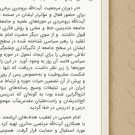
«در دوران مرجعیت آیت‌الله بروجری برخی ا
برای حضور فعال و مؤثرتر ایشان در صحنه 
آیت‌الله بروجردی بر حوزه‌های علمیه و جامعه
جامعه متدینین خط و مشی و روش فکری ایشان
قبول داشتند. و از سوی دیگر حضرت امام علی‌
تقلید یا رهبر سیاسی شناخته شده در سطح ح
ایشان در سطح جامعه از تأثیرگذاری چشم‌گیری
تلاش خویش را برای ایجاد تحول در حوزه و جا
سیاسی فاسد آن روز به وجود آورد. در این 
حوزه‌ها را زیر نظر داشت، دریافت که تنها
شکست مشروطیت و به‌خصوص پس از روی کار
و پیش از آن تضمین حیات حوزه و ارتباط مع
ایران در پی تبلیغات وسیع رسانه‌های د
انزواگرایی شده بود؛ به گونه‌ای که تدر
کج‌اندیشان و راحت‌طلبانِ مقدس‌مآب مهجور
درس و تدریس در خفا گردید.
با همکاری آیت‌الله مرتضی حائری تهیه کرد
مورد استقبال و حمایت قرار گرفت. همچنین