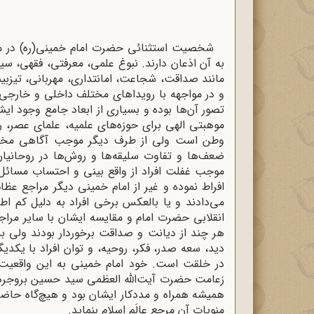
شخصیت استثنائی حضرت امام خمینی(ره) در میان
به آن اذعان دارند. نبوغ علمی، معرفتی، فقهی، 
مانند صداقت، شجاعت، امانتداری، مهربانی، تیزبی
و در مواجهه با رویداهای مختلف داخلی و خارجی هم
تصور آن‌ها بوده و بسیاری از ابعاد جامع وجود
موهبتی الهی برای حوزه‌های علمیه، علمای عصر، ر
وطن است ولی از طرف دیگر موجب آگاهی مخاط
ضعف‌ها و تفاوت سلیقه‌ها و روش‌ها در روحانیان 
موجب غفلت افراد از واقع بینی و احتساب مسائل پ
افراط نموده و غیر از امام خمینی دیگر مراجع عظام
می‌دادند و یا بالعکس برخی افراد به دلیل کم اط
انقلابی حضرت امام و مقایسه ایشان با سایر مراج
هر چند از دیانت و صداقت برخوردار بودند ولی 
دید، سعه صدر، فکر، روحیه، و توان افراد با یک
در خلقت است. خود امام خمینی به این واقعیت 
زعامت حضرت آیت‌الله العظمی سید حسین بروجردی(ر
همیشه همراه و مددکار ایشان بود و هیچ‌گاه حاض
منویات آن مرجع عالَم اسلام بنماید.