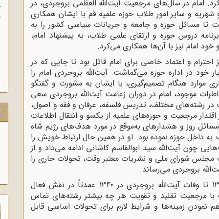
. امام در سال‌های مرجعیت آیت‌الله العظمی بروجردی، در
آ
و شهریه و سایر امور طلاب حوزه علمیه قم با ایشان همکاری
پ
ت تا مسائل حوزه و جامعه و جریانات سیاسی کشور را به
آ
برنامه دروس حوزه و ارتقای علمی طلاب، به پیشنهاد امام،
خود امام نیز با آن‌ها همکاری می‌کرد.
 احترام و اعتماد خاصی برای امام قائل بود تا جایی که در
یار خود در اداره حوزه می‌گماشت‌. آیت‌الله بروجردی امام را
 موارد هنگام تصمیم‌گیری‌، با ایشان به مشورت و گفتگو
اطرات موجود، امام در دوران زعامت آیت‌الله بروجردی سعی
ر رشته‌های مختلف، تدریس فلسفه، عرفان و فقه و اصول،
ک
تدار مرجعیت و حوزه‌های علمیه از یکسو و انتقال اطلاعات
سائل روز و هشدارهای به‌موقع در مورد هدف‌های رژیم شاه
 به داخل حوزه نموده بود‌. او در همین حال ارتباط خویش را
ی چون آیت‌الله سید ابوالقاسم کاشانی ادامه می‌داد و از
 مجلس شورای ملی و نشریات معتبر وقت‌، تحولات جاری را
ت‌الله بروجردی می‌رساند.
در هر صورت زندگی امام در سال‌های 1320 تا وفات آیت‌الله بروجردی در 1340 عمدتاً در نقش فعال
ک با مرجعیت تقلید و تقویت هر چه بیشتر رشته‌های تماس
 نمودن زمینه‌ها و شرایط لازم برای تحولات اساسی قابل