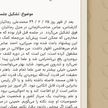
موضوع: تشکیل جلسه 
بعد از ظهر روز 25 / ۲ / 
کارشناس، عباس صاحب‌الزمانی در منزل رجائیان حض
مخارجی که ممکن است پیش‌آید من‌جمله کمک به 
این پیشنهاد باعث شده بود: میرزایی، احمد عباس‌
شام میرهاشمی اظهار داشت: من سؤالاتی در مورد آ
مشغول کرده است، این است که در دوره کشف حجاب
بروجردی رفع بی‌احترامی ‌شد و علما قدرتی پیدا
نمی‌‌‌کرد و تندروی نمی‌‌نمود. شاید بهتر می‌توانس
خمینی خیلی بیشتر به ضرر علما تمام شد. باهنر
با فلان مسجد فاصله داشته باشد و یا اگر رئیس 
بنابراین قدرت قابل اتکایی نبود. اگر امروز نیز چنی
حاضر است از او اطاعت کند و به احوالپرسی برو
و علم روحانیت یک سرباز کشور و شخصیت ملی و
می‌گفت اگر مجلس یادبود برقرار نکنم، ممکن است خ