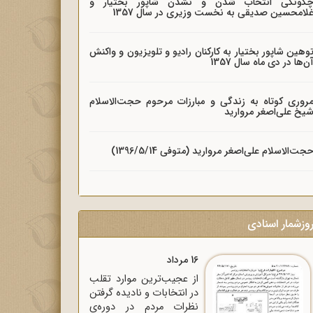
گونگی انتخاب شدن و نشدن شاپور بختیار و
لامحسین صدیقی به نخست وزیری در سال 1357
وهین شاپور بختیار به کارکنان رادیو و تلویزیون و واکنش
ن‌ها در دی ماه سال 1357
روری کوتاه به زندگی و مبارزات مرحوم حجت‌الاسلام
یخ علی‌اصغر مروارید
جت‌الاسلام علی‌اصغر مروارید (متوفی 1396/5/14)
وزشمار اسنادی
16 مرداد
از عجیب‌ترین موارد تقلب
در انتخابات و نادیده گرفتن
نظرات مردم در دوره‌ی