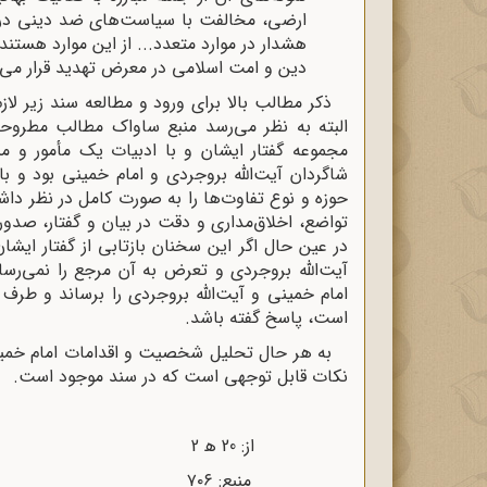
ارضی، مخالفت با سیاست‌های ضد دینی در ح
هشدار در موارد متعدد... از این موارد هستند
دین و امت اسلامی در معرض تهدید قرار می‌
ذکر مطالب بالا برای ورود و مطالعه سند زیر لا
البته به نظر می‌رسد منبع ساواک مطالب مطروحه 
مجموعه گفتار ایشان و با ادبیات یک مأمور و منب
شاگردان آیت‌الله بروجردی و امام خمینی بود و ب
حوزه و نوع تفاوت‌ها را به صورت کامل در نظر دا
تواضع، اخلاق‌مداری و دقت در بیان و گفتار، صدور 
در عین حال اگر این سخنان بازتابی از گفتار ایش
آیت‌الله بروجردی و تعرض به آن مرجع را نمی‌رس
امام خمینی و آیت‌الله بروجردی را برساند و طرف 
است، پاسخ گفته باشد.
نکات قابل توجهی است که در سند موجود است.
از: 20 ﻫ 2 تاریخ: 31 / ۲ / 49
منبع: ۷۰۶ شماره: ۸۶۲۶ / 20ﻫ2