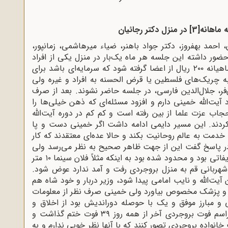
ماهانه
[3]
در منزل دکتر رجائیان
49 محمدعلی رجائیان، احمد بهفروز، دکتر جواد باهنر، ضیاء میرهاشمی، زمانپور،
ور داشته این جلسه هر ماه یک‌بار در منزل یکی از افراد
فوق تشکیل می‌گردد. در جلسه قبل قرار بوده که ماهیانه ۲۰۰ ریال از اعضا گرفته شود که سرمایه‌ای باشد برای
چریک‌های فلسطین یا قرض الحسنه به افراد و غیره ولی
فر، جلال‌الدین فارسی، در جلسه حاضر نشوند. بعد از صرف
یت‌الله خمینی دارم و افزود مسئله‌ای که ذهن خیلی‌ها را
 عزت علما از بین رفته است و کم کم در دوره آیت‌الله
 کردند. این مسیر دایمی ادامه داشت اگر خمینی دست و پا
ت خدمت به عالم روحانیت بکند و حالا عده‌ای معتقدند که کار
 در پاسخ گفت این از جهت ظاهر صحیح به نظر می‌رسد ولی
حقیقت امر قدرت آیت‌الله بروجردی یک قدرت تشریفاتی بود و محدود شده بود به اینکه مثلاً فلان سینما ۱۰ متر
شهربانی قم به منزل بروجردی رفت و آمد ندارد عوض شود.
ن آیت‌الله و نایب امامی پیدا شود، وزیر دربار و خود شاه هم
د و پزشک مخصوص بیاورد ولی خمینی صرف نظر از معلومات
 مبارز موفق و یک با حوصله دوراندیش بود از اخلاق و
خصوصیات او چند نکته را می‌گویم. خمینی در مراسم فوت بروجردی آخر از همه روز ۳۹ فوت ختم گذاشت و
انواده بروجردی تصور کنند که با آنها نظر خوبی ندارم و به