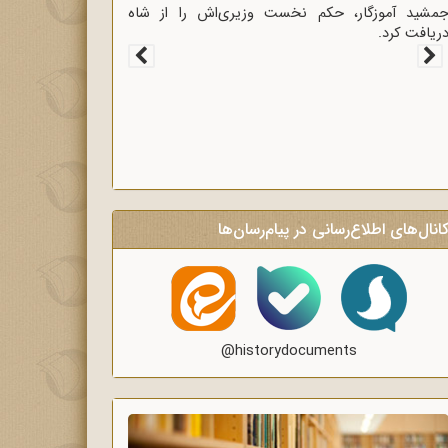
غاز سخنرانی‌های انتقادی و روشنگر وعاظ در لبیک به
یام امام به وعاظ و روحانیون برای روشنگری و
گاه‌سازی در منبرهای ماه رمضان.
انال‌های اطلاع‌رسانی در پیام‌رسان‌ها
@historydocuments