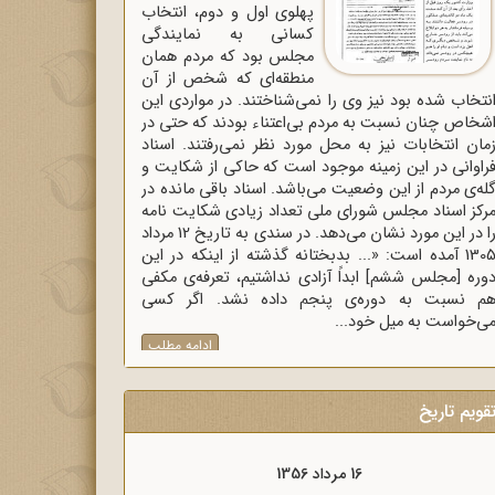
پهلوی اول و دوم، انتخاب
کسانی به نمایندگی
مجلس بود که مردم همان
منطقه‌ای که شخص از آن
نتخاب شده بود نیز وی را نمی‌شناختند. در مواردی این
شخاص چنان نسبت به مردم بی‌اعتناء بودند که حتی در
مان انتخابات نیز به محل مورد نظر نمی‌رفتند. اسناد
راوانی در این زمینه موجود است که حاکی از شکایت و
له‌ی مردم از این وضعیت می‌باشد. اسناد باقی مانده در
رکز اسناد مجلس شورای ملی تعداد زیادی شکایت نامه
را در این مورد نشان می‌دهد. در سندی به تاریخ 12 مرداد
1305 آمده است: «... بدبختانه گذشته از اینکه در این
وره [مجلس ششم] ابداً آزادی نداشتیم، تعرفه‌ی مکفی
م نسبت به دوره‌ی پنجم داده نشد. اگر کسی
ی‌خواست به میل خود...
ادامه مطلب
قویم تاریخ
16 مرداد 1357