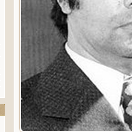
ا
ا
ز
ف
گ
م
د
ه
م
ت