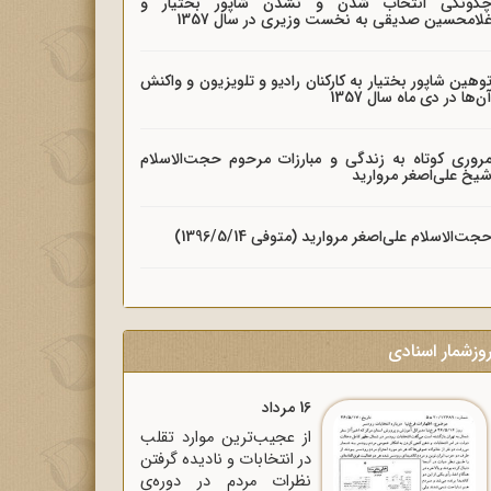
گونگی انتخاب شدن و نشدن شاپور بختیار و
لامحسین صدیقی به نخست وزیری در سال 1357
وهین شاپور بختیار به کارکنان رادیو و تلویزیون و واکنش
ن‌ها در دی ماه سال 1357
روری کوتاه به زندگی و مبارزات مرحوم حجت‌الاسلام
یخ علی‌اصغر مروارید
جت‌الاسلام علی‌اصغر مروارید (متوفی 1396/5/14)
وزشمار اسنادی
16 مرداد
از عجیب‌ترین موارد تقلب
در انتخابات و نادیده گرفتن
نظرات مردم در دوره‌ی