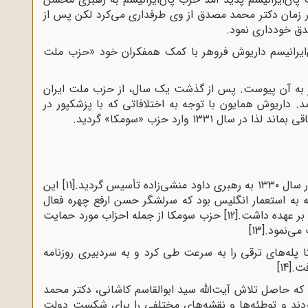
ر زمان دکتر محمد مصدق از وی طرفداری می‌کرد لکن پس از
‌ایرانیسم داریوش فروهر با کمک همفکران خود «حزب ملت
 به آن پیوست. پس از گذشت یک سال، از حزب ملت ایران
. داریوش همایون با توجه به اختلافاتی که با پزشکپور در
 ۱۳۳۱ وارد حزب «سومکا» گردید.
أسیس گردید
.
[11]
این
به استعمار انگلیس بود که سرلشگر حسن ارفع چهره فعال
 بر عهده داشت
.
[12]
حزب سومکا از جمله احزاب مورد حمایت
می‌نمود.
[13]
له‌های ترقی را به سرعت طی کرد و به سردبیری روزنامه
فت.
[14]
 حاصل تلاش آیت‌الله سید ابوالقاسم کاشانی، دکتر محمد
دند و توطئه‌ها و نقشه‌های مختلفی را برای شکست دولت