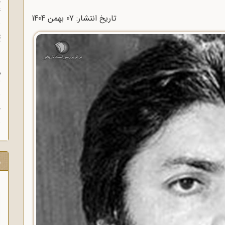
چ
غ
تاریخ انتشار: 07 بهمن 1404
ت
آ
م
ش
ح
ر