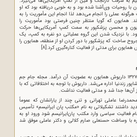
م به سرقت نارنجک و مین از کمپ آمریکایی‌ها می‌گیرد.
با روحیات وی‌آشنا شده بود و به خوبی دریافته بود که او
رگونه عملی را انجام می‌دهد لذا انجام این مأموریت را به
. همایون که گویا منتظر چنین فرصتی بود مأموریت را
ایون و محسن پزشکپور به سمت کمپ آمریکایی‌ها حرکت
ود. با نزدیک شدن این گروه عملیاتی دو نفره به کمپ، یک
روح ساخت که پزشکپور با دور کردن او از منطقه، همایون را
 همایون برای مدتی از فعالیت کناره‌گیری کرد.
[8]
پس از تأسیس انجمن هنری جام جم در سال ۱۳۲۷ داریوش همایون به عضویت آن درآمد. مجله جام جم
ور زندنیا اداره می‌شد. داریوش با توجه به اختلافاتی که با
ز آن‌ها جدا شد و مدتی فعالیت نداشت.
ی، دکتر محمدرضا عاملی تهرانی و تنی چند از یارانشان که عموماً
د داشتند تشکیلاتی به نام «مکتب پان ایرانیسم» تأسیس
م گرفت برای انجام فعالیت سیاسی وارد مکتب پان‌ایرانیسم شود ورود او به
ه با وساطت حسنعلی صارم کلالی و دکتر عاملی موفق شد
 مکتب پان‌ایرانیسم پدید آمد حزب پان‌ایرانیسم به رهبری محسن