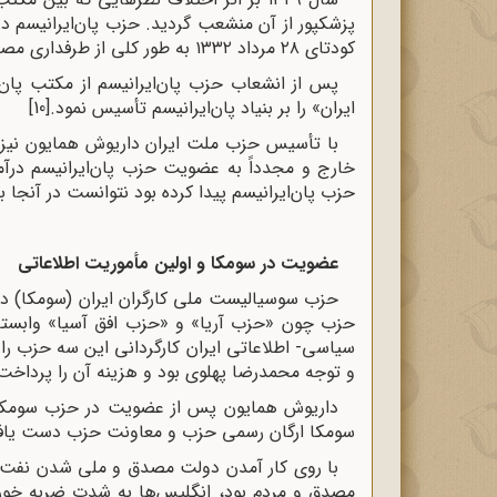
پزشکپور از آن منشعب گردید. حزب پان‌ایرانیسم د
کودتای ۲۸ مرداد ۱۳۳۲ به طور کلی از طرفداری مصدق خودداری نمود.
پس از انشعاب حزب پان‌ایرانیسم از مکتب پان
ایران» را بر بنیاد پان‌ایرانیسم تأسیس نمود.
[10]
با تأسیس حزب ملت ایران داریوش همایون نیز
خارج و مجدداً به عضویت حزب پان‌ایرانیسم درآمد
حزب پان‌ایرانیسم پیدا کرده بود نتوانست در آنجا باقی بماند لذا در سال
عضویت در سومکا و اولین مأموریت اطلاعاتی
حزب سوسیالیست ملی کارگران ایران (سومکا) در سال ۱۳۳۰ به رهبری داود منشی‌زاده ت
حزب چون «حزب آریا» و «حزب افق آسیا» وابسته 
سیاسی- اطلاعاتی ایران کارگردانی این سه حزب را
و توجه محمدرضا پهلوی بود و هزینه آن را پرداخت 
داریوش همایون پس از عضویت در حزب سومکا پ
سومکا ارگان رسمی حزب و معاونت حزب دست یا
با روی کار آمدن دولت مصدق و ملی شدن نفت که
مصدق و مردم بود، انگلیس‌ها به شدت ضربه خور