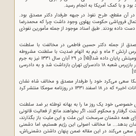
در آن مقطع، طرح نفوذ در جبهه طرفدار دکتر مصدق بود.
حتمال فروپاشی حکومت پهلوی وجود داشت چرا که محمدرضا
از دست داده بودند. طبق اسناد موجود از جمله مأمورین نفوذی
صدق از جمله دکتر حسین فاطمی در مخالفت با سلطنت
مشروطه بر آمد. در این هنگام به موجب قرار بازپرس ارتش ۲ ماه و نیم به اتهام ضدیت با سلطنت مشروطه
ومیتش پایان داده شد!
[15]
در ۲۹ آبان سال ۱۳۳۱ نیز به جرم
حمل اسلحه غیرمجاز و غارت و آتش‌سوزی طبق قرار بازپرس شعبه ۱۸ دادسرای تهران بازداشت شد و به دادرسی
مکا سعی می‌کرد خود را طرفدار مصدق و مخالف شاه نشان
دهد. وی در مقاله‌ای تحت عنوان «حزب ما در جریانات اخیر» که در ۱۸ اسفند ۱۳۳۱ در روزنامه سومکا منتشر کرد
ای خصوصی خود یک روز ما را به بهانه توطئه بر ضد سلطنت
نت گرفتار و محکوم کنند، اگر بخواهند مانع از فعالیت قانونی
برای همه دشمنان سرسخت این ملت و این ملیت باز بگذارند،
شان بدهد... ما مخالف اصولی این رژیم هستیم، اما دشمنی
 سعی می‌کند در این مقاله ضمن پنهان داشتن دشمنی‌اش،