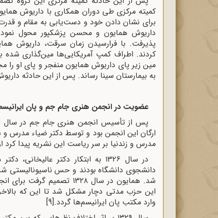
پس از این حادثه کمیته مرکزی این گروه تصمی
کمیته مرکزی طی دوران همکاری با داریوش همایون 
برای نشان دادن خود و دست‌یابی به مقام و قدرت ه
داریوش همایون و محسن پزشکپور محول نمودند
پذیرفت. با فرارسیدن زمان سرقت، داریوش هم
کردند. اطراف کمپ آمریکایی‌ها مین‌گذاری شده ب
مین زیر پای داریوش همایون منفجر و پای او را مج
به بیمارستان سینا رساند. پس از این حادثه داریوش
عضویت در انجمن هنری جام جم و پان ایرانیسم
ارگان این انجمن بود و توسط دکتر ضیاء مدرس و شاپ
مدرس و زندنیا بر سر ریاست این نشریه پیدا کرد ا
در سال ۱۳۲۶ به ابتکار دکتر عالیخان
دانشجوی دانشگاه بودند و حس ناسیونالیستی شدی
شد. همایون در سال ۱۳۲۸ تصمی
این حزب مدتی دچار مشکل شد تا این که بالاخر
وارد مکتب پان ایرانیسم‌ها گردد.
[9]
سال ۱۳۲۹ بر اثر اختلاف نظرهایی که بین