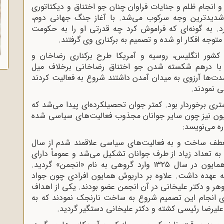
انجام ظلم و جنایات فراوان چنان جو اختناق و دیکتاتوری
شدیدترین وجه سرکوب می‌شد. با آغاز جنگ جهانی دوم،
د. به گونه‌ای که فراموش کرد چه قدرتی او را به حکومت
جه افکار او شده و تصمیم به برکناری وی گرفتند.
 طرف نیروهای سه کشور انگلیس، روسیه و آمریکا طرح برکناری رضاخان و
 با درهم شکسته شدن جو اختناق رضاخانی برخلاف میل
‌ها آرزوی به میدان آمدن داشتند شروع به فعالیت کردند
ی نمودند.
ری برخوردار بود. کمتر جوان تحصیلکرده‌ای پیدا می‌شد که
ایون نیز چون سایر جوانان مجذوب فعالیت‌های سیاسی شده
ره می‌نویسد:
از درس منعطف ساخت و به فعالیت‌های سیاسی علاقمند شدم از سال
 به تعداد زیاد از طرف جوانان تشکیل می‌شد و عموماً دارای
داریوش همایون در سال ۱۳۲۵ وارد گروهی به نام «انجمن» گردید.
ه عهده داشت. علاوه بر داریوش همایون افرادی چون جواد
هر و دکتر علیخانی در آن انجمن عضو بودند. یکی از اهداف
ای انجام این تصمیم شروع به ساخت نارنجک نمودند که به
علیرضا رئیسی کشته و دکتر علیخانی دستگیر گردید.