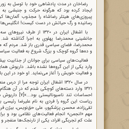
رضاخان در مدت پادشاهی خود با توسل به زور و 
ایجاد کرده بود که هرگونه حرکت و جنبشی به 
پیروزی‌های هیتلر رضاشاه را مجذوب آلمان‌ها کر
رسانیده و رگ حیاتش در دست کیست! انگلیس‌ها متو
با ‌اشغال ایران در ۱۳۲۰ از
جانشینی محمدرضا پهلوی به اجرا گذاشته شد.
محمدرضا، فضای سیاسی قدری باز شد. مردم که مدت
و ده‌ها گروه کوچک و بزرگ شروع به فعالیت سیاس
فعالیت‌های سیاسی برای جوانان از جذابیت بیشت
وارد یکی از این گروه‌ها نشده باشد. داریوش هم
و فعالیت خویش را آغاز می‌نماید. او خود در این با
در سال ۱۳۲۰‌ اشغال ایران توجه مرا 
۱۳۲۱ وارد دسته‌های کوچکی شدم که در آن هنگام
احساسات تند ناسیونالیستی بود...»
[7]
ریاست این گروه را فردی به نام علیرضا رئیسی ب
تقی‌زاده، محسن پزشکپور، علی حق‌نویس، بیژن فرو
مهم «انجمن» انجام فعالیت‌های نظامی بود و بر
علت کم تجربگی افراد، یکی از نارنجک‌ها منفجر و 