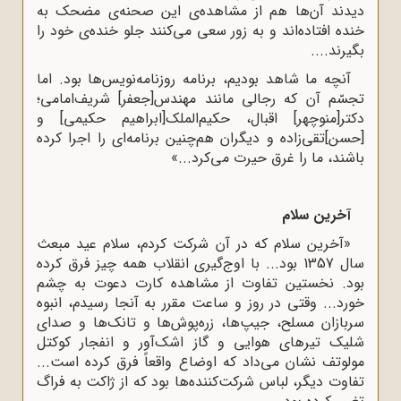
دیدند آن‌ها هم از مشاهده‌ی این صحنه‌ی مضحک به
خنده افتاده‌اند و به زور سعی می‌کنند جلو خنده‌ی خود را
بگیرند....
آنچه ما شاهد بودیم، برنامه روزنامه‌نویس‌ها بود. اما
تجسّم آن که رجالی مانند مهندس[جعفر] شریف‌امامی؛
دکتر[منوچهر] اقبال، حکیم‌الملک[ابراهیم حکیمی] و
[حسن]تقی‌زاده و دیگران هم‌چنین برنامه‌ای را اجرا کرده
باشند، ما را غرق حیرت می‌کرد...»
آخرین سلام
«آخرین سلام که در آن شرکت کردم، سلام عید مبعث
سال 1357 بود... با اوج‌گیری انقلاب همه چیز فرق کرده
بود. نخستین تفاوت از مشاهده کارت دعوت به چشم
خورد... وقتی در روز و ساعت مقرر به آنجا رسیدم، انبوه
سربازان مسلح، جیپ‌ها، زره‌پوش‌ها و تانک‌ها و صدای
شلیک تیرهای هوایی و گاز اشک‌آور و انفجار کوکتل
مولوتف نشان می‌داد که اوضاع واقعاً فرق کرده است...
تفاوت دیگر، لباس شرکت‌کننده‌ها بود که از ژاکت به فراگ