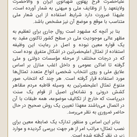
علیاحضرت فرح پهلوی شهبانوی ایران و والاحضرت
ولایتعهد را از وظایف ملی و میهنی به شمار آورده است،
علیهذا ضرورت دارد شرایط استفاده از این شعار ملی
متناسب با موقع و موضع آن نیز مشخص باشد.
بنا بر آنچه که مشهود است روال جاری برای تعظیم به
مظهر عالی موجودیت ملی در سطح کشور تاکنون مقید به
یک قواره معین نبوده و اصل در رعایت این وظیفه
استفاده از تمثال اعلیحضرتین در اشکال متفرق بوده است
که در درجات مختلف از مرحله مؤسسات دولتی و ملی
گرفته تا اماکن عمومی و داخل اغلب منازل بر اساس
علایق ملی و روی انتخاب شخصی انواع متعدد تمثال‌ها
مورد استفاده قرار گرفته است. هر چند که انتخاب صور
متنوع تمثال اعلیحضرتین به وسیله قاطبه مردم مظاهر
کشش درونی و نشانه‌ای اصیل از قوام یک سنت
دیرپاست که خارج از تکالیف موضوعه، همه طبقات با آن
در اتصال می‌باشند معهذا تعیین یک روش صحیح در حال
حاضر ضروری به نظر می‌رسد.
بنابر این اساس و منظور تدارک یک ضابطه معین برای
نصب تمثال؛ مراتب امر از هر جهت بررسی گردیده و موارد
زیر در نظر گرفته شده است.