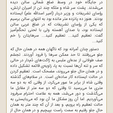
در جایگاه خود در وسط ضلع شمالی سالن دیده
می‌شدند. پشت سر شاه و ملکه چند تن از امیران ارتش،
رؤسای تشریفات و وزیر دربار (امیر اسدالله علم) ایستاده
بودند. هنوز ده پانزده متر مانده بود به انتهای سالن برسیم
که یکی از رؤسای تشریفات که در ضلغ غربی سالن
ایستاده بود، با صدای آهسته ولی با لحنی تحکّم‌آمیز
گفت: تعظیم کنید... تعظیم کنید... سرهایتان را خم
کنید...
دستور چنان آمرانه بود که ناگهان همه در همان حال که
جلو می‌رفتند تا حد ممکن سرها را فرود آوردند. تجسّم
صف طولانی از عده‌ای ملبس به ژاکت‌های دُم‌دار در حالی
که سر و تنه آن‌ها نسبت به پا، زاویه‌ی قائمه تشکیل داده
و در همان حال جلو می‌روند، مضحک است. تعظیم کردن
در حالت ایستاده کار ساده‌ای است. در سلام‌های گذشته
وقتی شاه از برابر ما عبور می‌کرد، از وقتی که به دو سه
متری ما می‌رسید تا وقتی که دو سه متر از مقابل ما
می‌گذشت و دور می‌شد، همه به علامت احترام سرفرود
می‌آوردیم. اما آن روز مشکل ما آن بود که می‌بایستی به
حالت تعظیم راه برویم، و بعد از آن که چند متر به همان
حال جلو رفتیم به سمت راست بپیچیم و در همان حال از