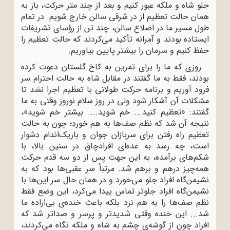
جلو شاه و ملکه عبور کنیم و بعد از چند متر حرکت، باز به
همان حالت تعظیم از در شرقی سالن خارج شویم. در تمام
طول مسیر ما در اضلاع سالن، چند تن از رؤسای تشریفات
ایستاده بودند و آمرانه تأکید می‌کردند که حالت تعظیم را
حفظ کنیم و سرمان را بیشتر پایین بیاوریم.
روزی که ما را برای تمرین به کاخ گلستان دعوت کرده
بودند، فقط به ما گفتند در مقابل شاه به حالت احترام سر
فرود آوریم و برنامه حرکت طولانی با تعظیم اجرا نشد تا
مشکلات آن آشکار شود ولی در روز سلام نوروز وقتی به ما
گفتند: «تعظیم کنید... خم شوید.... بیشتر خم شوید»،
نتیجه آن شد که نظم صف‌ها به هم خورد؛ چون به حالت
تعظیم راه رفتن برای سربازان جوان و باریک‌اندام دشوار
است، چه رسد به عده‌ای افرادچاق در سنین بالا، با
شکم‌های برآمده، به این جهت پس از دو سه قدم حرکت
همه‌چیز درهم و برهم شد. مرتباً سر عقبی‌ها بود که به
نشیمن‌گاه افراد جلو می‌خورد و در همان حال سر این‌ها با
نشیمن‌گاه افراد جلوتر تماس پیدا می‌کرد، این وضع فقط
نظم صف‌ها را به هم نزد بلکه باعث خنده‌ی بی‌اراده ما
شد... این خنده وقتی شدیدتر و پرسر و صداتر شد که
افراد چون از گوشه‌ی چشم به
شاه و ملکه نگاه می‌کردند،