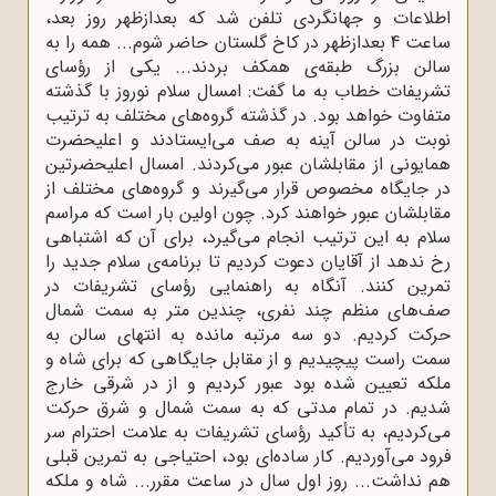
اطلاعات و جهانگردی تلفن شد که بعدازظهر روز بعد،
ساعت 4 بعدازظهر در کاخ گلستان حاضر شوم... همه را به
سالن بزرگ طبقه‌ی همکف بردند... یکی از رؤسای
تشریفات خطاب به ما گفت: امسال سلام نوروز با گذشته
متفاوت خواهد بود. در گذشته گروه‌های مختلف به ترتیب
نوبت در سالن آینه به صف می‌ایستادند و اعلیحضرت
همایونی از مقابلشان عبور می‌کردند. امسال اعلیحضرتین
در جایگاه مخصوص قرار می‌گیرند و گروه‌های مختلف از
مقابلشان عبور خواهند کرد. چون اولین بار است که مراسم
سلام به این ترتیب انجام می‌گیرد، برای آن که اشتباهی
رخ ندهد از آقایان دعوت کردیم تا برنامه‌ی سلام جدید را
تمرین کنند. آنگاه به راهنمایی رؤسای تشریفات در
صف‌های منظم چند نفری، چندین متر به سمت شمال
حرکت کردیم. دو سه مرتبه مانده به انتهای سالن به
سمت راست پیچیدیم و از مقابل جایگاهی که برای شاه و
ملکه تعیین شده بود عبور کردیم و از در شرقی خارج
شدیم. در تمام مدتی که به سمت شمال و شرق حرکت
می‌کردیم، به تأکید رؤسای تشریفات به علامت احترام سر
فرود می‌آوردیم. کار ساده‌ای بود، احتیاجی به تمرین قبلی
هم نداشت... روز اول سال در ساعت مقرر... شاه و ملکه