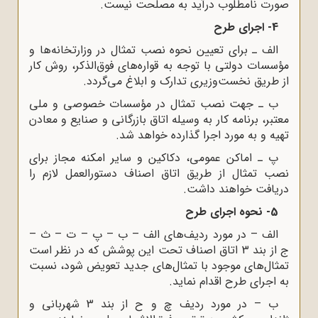
صورت نامطلوب درآید به مصلحت نیست.
4- اجرای طرح
الف ـ برای تعیین نحوه نصب تمثال در وزارتخانه‌ها و
مؤسسات دولتی با توجه به قواره‌های فوق‌الذکر، روش کار
از طریق نخست‌وزیری تدارک و ابلاغ می‌گردد.
ب ـ جهت نصب تمثال در مؤسسات خصوصی و ملی
معتبر، برنامه کار به وسیله اتاق بازرگانی و صنایع و معادن
تهیه و به مورد اجرا گذارده خواهد شد.
پ ـ اماکن عمومی، دکاکین و سایر امکنه مجاز برای
نصب تمثال از طریق اتاق اصناف دستورالعمل لازم را
دریافت خواهند داشت.
5- نحوه اجرای طرح
الف – در مورد ردیف‌های الف – ب – پ – ت – ث –
ج از بند 3 اتاق اصناف تحت این پوشش که در نظر است
تمثال‌های موجود با تمثال‌های جدید تعویض شود، نسبت
به اجرای طرح اقدام نماید.
ب – در مورد ردیف چ و ح از بند 3 شهربانی و