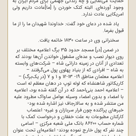
حمایت می‌نمایی و چه زندگی جهنمی برای مردم ایران به
وجود آورده‌ای. البته کتک خوردن را [ما]عادت داریم ولی
امریکایی عادت ندارد.
یاد شده در دعای خود گفت: خداوندا شهیدان ما را از ما
قبول بفرما.
سخنرانی وی در ساعت 1830 خاتمه یافت.
در ضمن [در] مسجد حدود 35 برگ اعلامیه مختلف بر
روی دیوار نصب و عده‌ای مشغول خواندن آن‌ها بودند که
تعدادی از آنان در زمینه دارائی شاه – شرکت‌های وابسته
به شاه – افرادی که از بنیاد پهلوی پول می‌گرفتند –
اعلامیه معلمان مناطق 19- 13-12 و 1 و 7 (در یک‌برگ) –
کاریکاتور شاهنشاه که لوله توپ در دهان معظم له است
– اعلامیه احمد بنی‌احمد که در آن گفته شده بود، اعلامیه
با امضاء و بدون امضاء وسیله عوامل ساواک مطرود علیه
من منتشر شده و به سالارجاف نیز اشاره شده بود-
خبرهای پراکنده چون فرار سربازان و غیره- اعتصاب
کارکنان مطبوعات به علت خفقان و درخواست کمک با
شماره حساب 86200 بانک ملی شعبه مرکزی – اسامی
چند نفر که پول خارج نموده بودند- اعلامیه‌ای تحت عنوان