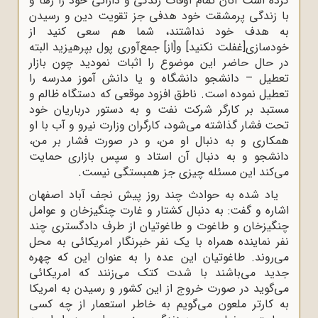
کرده است آنان تمام اوقات زندگی و دارائی خود را رها و
با زندگی پرمشقت خود هدفی جز تقویت دین و رسیدن
به هدف خود نداشتند، شما هم سعی کنید از
خودسازی[غفلت نکنید] و[از] جمع‌آوری پول بپرهیزید البته
در حال حاضر این موضوع را اثبات نمودید چون بازار
تعطیل – دانشجو دانشگاه و یا دانش آموز مدرسه را
تعطیل نموده است. ناطق افزود موقعی که دستگاه ظالم و
مستبد بر کارگر شرکت نفت و به دستور درباریان خود
تحت فشار گذاشته می‌شود، کارگران وزارت نیرو و آب با او
همکاری و به دنبال او من، و در صورت فشار بر من،
دانشجو و به دنبال آن استاد و سپس بازاری حمایت
می‌کند این مسئله چیزی جز همبستگی نیست.
یاد شده به حوادث چند روز پیش نجف آباد اصفهان
اشاره و گفت: به دنبال کشتار و غارت چنگیزخان و عوامل
چنگیزخان و طاغوت و طاغوتیان از طرف دادگستری چند
نفر نماینده همراه با یک نفر خبرنگار امریکائی به محل
می‌روند. طاغوتیان این عده را به عنوان این که چهره
جدید می‌باشند با شدت کتک می‌زنند که امریکائی
می‌گوید در صورت خروج از این کشور و رسیدن به امریکا
به کارتر ملعون می‌گویم به خاطر استعمار از چه کسی