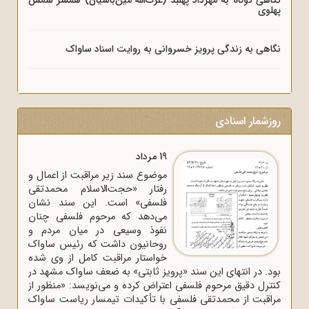
نگاهی کوتاه به مهرداد پَهْلبُد (عزت‌الله مین‌باشیان) همسر شمس
پهلوی
نگاهی به زندگی پرویز خسروانی به روایت اسناد ساواک
روزشمار اسنادی
19 مرداد
موضوع سند زیر مراقبت از اعمال و
رفتار «حجت‌الاسلام محمدتقی
فلسفی» است. این سند نشان
می‌دهد که مرحوم فلسفی چنان
نفوذ وسیعی در میان مردم و
روحانیون داشت که رئیس ساواک
خواستار مراقبت کامل از وی شده
بود. در انتهای این سند «پرویز ثابتی» به ضعف ساواک مشهد در
کنترل دقیق مرحوم فلسفی اعتراض کرده و می‌نویسد: «منظور از
مراقبت از محمدتقی فلسفی با تأکیدات تیمسار ریاست ساواک