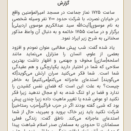
گزارش
ساعت 1725 نماز جماعت در مسجد امیرالمؤمنین واقع
در خیابان نصرت، با شرکت حدود 700 نفر وسیله شخصی
به نام موسوی[آیت‌الله سید عبدالکریم موسوی اردبیلی]
برگزار و در ساعت 1755 خاتمه و به دنبال آن واعظ مذکور
سخنانی به شرح زیر ایراد نمود.
یاد شده گفت: شب پیش مطالبی عنوان نمودم و افزود
بعضی از علوم، انسان را متزلزل می‌نماید مانند
اسلحه[سازی] مخوف و جهنمی و اظهار داشت بهترین
سلاحی که شما در اختیار دارید یکپارچگی و هم عقیدگی
شما است. شما فکر می‌کنید سران ارتش می‌گوید[که
می‌گویند] استدعای عاجزانه می‌کنم[می‌کنیم] به خاطر
چیست؟ به علت این است که فضای نفس کشیدن را
ندارد و فضا بر او تنگ شده، به او مجال ندهید زیرا فکر
نکنید او عوض شده یا تغییر ماهیت داده زیرا چندی پیش
بود که شبی گفته بودند اگر در حزب فراگیر[حزب رستاخیز]
شرکت نکنید باید زیر خاک بروید و بمیرید، حال از شما
استدعای عاجزانه می‌کند. ناطق گفت: زندگی فعلی
مسلمانان تا حدودی به مسلمان صدر اسلام شباهت پیدا