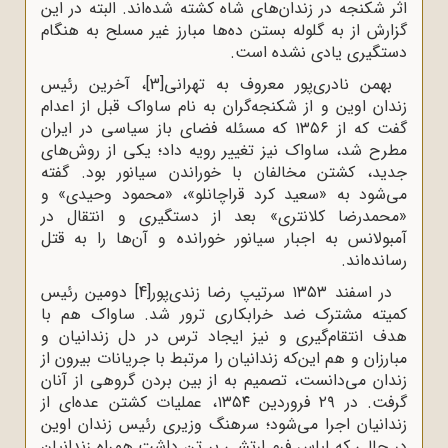
اثر شکنجه در زندان‌های شاه کشته شده‌اند. البته در این
گزارش از به گلوله بستن ده‌ها مبارز غیر مسلح به هنگام
دستگیری یادی نشده است.
بهمن نادری‌پور معروف به تهرانی
[3]
، آخرین رئیس
زندان اوین و از شکنجه‌گران به نام ساواک قبل از اعدام
گفت که از ۱۳۵۶ که مسئله فضای باز سیاسی در ایران
مطرح شد، ساواک نیز تغییر رویه داد؛ یکی از روش‌های
جدید، کشتن مخالفان با خوراندن سیانور بود. گفته
می‌شود به «سعید کرد قراچانلو»، «محمود وحیدی» و
«محمدرضا کلانتری» بعد از دستگیری و انتقال در
آمبولانس به اجبار سیانور خورانده و آن‌ها را به قتل
رسانده‌اند.
در اسفند ۱۳۵۳ سرتیپ رضا زندی‌پور
[4]
دومین رئیس
کمیته مشترک ضد خرابکاری ترور شد. ساواک هم با
هدف انتقام‌گیری و نیز ایجاد ترس در دل زندانیان و
مبارزان و هم این‌که زندانیان را مرتبط با جریانات بیرون از
زندان می‌دانست، تصمیم به از بین بردن گروهی از آنان
گرفت. در ۲۹ فروردین ۱۳۵۴، عملیات کشتن عده‌ای از
زندانیان اجرا می‌شود؛ سرهنگ وزیری رئیس زندان اوین
در حالی که لباس فرم ارتشی بر تن داشت همراه زندانیان