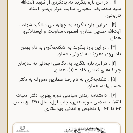
[1]
. در این باره بنگرید به:
یادکردی از شهید آیت‌الله
سید محمدرضا سعیدی
، سایت مرکز بررسی اسناد
تاریخی.
[2]
. در این باره بنگرید به:
چهارم دی سالگرد شهادت
آیت‌الله حسین غفاری؛ اسطوره مقاومت و ایستادگی
،
همان.
[3]
. در این باره بنگرید به:
شکنجه‌گری به نام بهمن
نادری‌پور معروف به تهرانی
، همان.
[4]
. در این باره بنگرید به:
نگاهی اجمالی به سازمان
چریک‌های فدایی خلق - (1)
، همان.
[5]
.
شکنجه‌گری به نام رضا عطارپور معروف به دکتر
حسین‌زاده
، همان.
[6]
. دانشنامه زندان سیاسی دوره پهلوی، دفتر ادبیات
انقلاب اسلامی حوزه هنری، چاپ اول، سال 1401، ج 1، ص
102 تا 104. با تلخیص و اندکی ویراستاری.