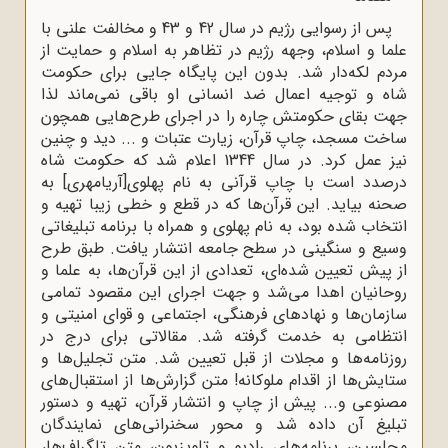
پس از رسوایی رژیم در سال 42 و 43 و مخالفت علنی با
علما و اسلام، وجهه رژیم در تظاهر به اسلام و حمایت از
مردم لکه‌دار شد. بدون این پایگاه جایی برای حکومت
شاه و توجیه اعمال ضد انسانی او باقی نمی‌ماند لذا
جهت بقای حکومتش چاره را در اجرای طرح‌هایی همچون
ساخت مسجد، چاپ قرآن، زیارت عتبات و ... دید و چنین
نیز عمل کرد. در سال 1344 اعلام شد که حکومت شاه
درصدد است با چاپ قرآنی به نام پهلوی[آریامهری] به
صحنه بیاید. این قرآن‌ها که در قطع و خطی زیبا تهیه و
انتخاب شده بود، به نام پهلوی و همراه با برنامه تبلیغاتی
وسیع و سنگینی در سطح جامعه انتشار یافت. طبق طرح
از پیش تعیین شده‌ای، تعدادی از این قرآن‌ها، به علما و
روحانیان اهدا می‌شد و جهت اجرای این مقصود تمامی
سازمان‌ها و نهادهای فرهنگی، اجتماعی و قوای امنیتی و
انتظامی به خدمت گرفته شد. مقالاتی برای درج در
روزنامه‌ها و مجلات از قبل تعیین شد. متن تجلیل‌ها و
ستایش‌ها از اقدام ملوکانه! متن گزارش‌ها از استقبال‌های
مصنوعی و... پیش از چاپ و انتشار قرآن، تهیه و دستور
تبلیغ آن داده شد و محور سخنرانی‌های نمایندگان
مجلسین، برنامه‌های رادیو و تلویزیون، متن تلگراف‌ها،