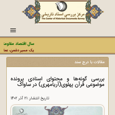
منو
سال اقتصاد مقاومتی د
یک مسیر دشمن، عملیات رسا
مقالات با درج سند
بررسی گونه‌ها و محتوای اسنادی پرونده
موضوعی قرآن پهلوی(آریامهری) در ساواک
تاریخ انتشار: 21 آذر 1402