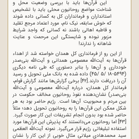
این قرآن‌ها باید با بررسی وضعیت محل و
شناخت مواضع روحانیون محلی باید با تشخیص
استانداران و فرمانداران کل به کسانی داده شوند
که خوش سابقه، نیک نام، مورد اعتماد مرجع تقلید
و قاطبه اهالی باشند نه کسانی که واجد شرایط
مزبور نبوده و شایستگی این مرحمت و عنایت
شاهانه را ندارند!
از این رو از فرمانداری کل همدان خواسته شد از اهداء
قرآن‌ها به آیت‌الله معصومی همدانی و آیت‌الله بنی‌صدر
خودداری و آن‌ها را بنابر دستوری که طی نامه دیگری
(5494-18 /5 /45) داده شده به بانک ملی تحویل و رسید
آن را دریافت دارند.
[42]
برخی گزارش‌ها مانند گزارش قوام،
فرماندار کل همدان، درباره آیت‌الله معصومی و آیت‌الله
بنی‌صدر) نشان‌دهنده نفوذ روحانیون مخالف حکومت در
بین مردم و محبوبیت آن‌ها است. رژیم حاضر بود به هر
شکل ممکن این قرآن‌ها را به روحانیون تحویل دهد؛ مثلاً
حاضر شده بود بدون انجام تشریفات این کار صورت گیرد.
[43]
اما روحانیون می‌دانستند که پذیرش این قرآن‌ها مورد
استفاده تبلیغاتی رژیم قرار می‌گیرد. نمونه آیت‌الله العظمی
سید محمدهادی میلانی مثال خوبی از این کار را نشان