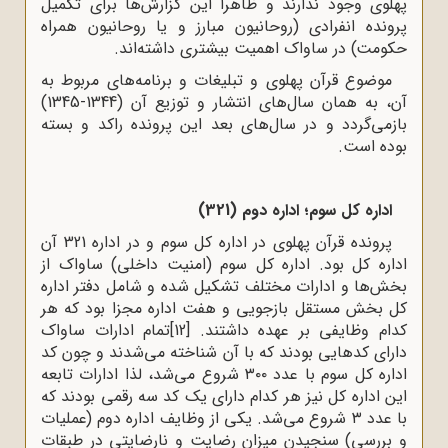
پهلوی وجود ندارند و ظاهراً این گزارش‌ها برای تکمیل
پرونده‌ انفرادی (روحانیون مبارز و یا روحانیون همراه
حکومت) در ساواک اهمیت بیشتری داشته‌اند.
موضوع قرآن پهلوی و تبلیغات و برنامه‌های مربوط به
آن، به همان سال‌های انتشار و توزیع آن (1344-1345)
بازمی‌گردد و در سال‌های بعد این پرونده راکد و بسته
بوده است.
اداره کل سوم؛ اداره دوم (321)
پرونده قرآن پهلوی در اداره کل سوم و در اداره 321 آن
اداره کل بود. اداره کل سوم (امنیت داخلی) ساواک از
بخش‌ها و ادارات مختلف تشکیل شده و شامل دفتر اداره
کل بخش مستقل بازجویی و هفت اداره مجزا بود که هر
کدام وظایفی بر عهده داشتند.
[12]
تمام ادارات ساواک
دارای کدهایی بودند که با آن شناخته می‌شدند و چون کد
اداره کل سوم با عدد ۳۰۰ شروع می‌شد، لذا ادارات تابعه
این اداره کل نیز هر کدام دارای یک کد سه رقمی بودند که
با عدد ۳ شروع می‌شد. یکی از وظایف اداره دوم (عملیات
و بررسی) سنجیدن میزان رضایت و نارضایتی در طبقات