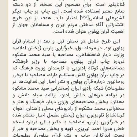
فناناپذیر است. برای تصحیح این نسخه، از دو دسته
منابع معتبر استفاده شده است. این چاپ بر چاپ دیگر
کشورهای اسلامی
[33]
امتیاز دارد. هدف از این طرح
انتشاراتی آگاه ساختن مردم ایران و مسلمانان جهان از
اهمیت قرآن پهلوی عنوان شده است.
این طرح شامل دو بخش قبل و بعد از انتشار قرآن
پهلوی بود. در مرحله اول، خبرگزاری پارس (پخش اعلامیه
وزارت دربار شاهنشاهی، مصاحبه با سید محمد مشکوه
درباره چاپ قرآن پهلوی، مصاحبه با وزیر فرهنگ،
مصاحبه‌های کوتاه رادیویی با کارمندان وزارت فرهنگ که
در چاپ قرآن پهلوی نقش مستقیم دارند، مصاحبه با برخی
روحانیون درباره قرآن پهلوی و نشر اخبار این فعالیت‌ها در
مطبوعات) شبکه رادیو ایران (سخنرانی سید محمد مشکوه
در برنامه مرزهای دانش رادیو، برنامه سپاه دانش و
دهقان، پخش مصاحبه‌های وزرای دربار، فرهنگ و هنر و
سخنرانی محمد مشکوه از رادیوهای محلی زاهدان، اهواز،
کرمانشاه) تلویزیون ایران (پخش مفصل اخبار منتشر شده
در خبرگزاری پارس، مصاحبه با دکتر بیانی درباره نسخه
خطی میرزا احمد نیریزی، تهیه و پخش مصاحبه و خبر از
دست اندرکاران چاپ و نشر قرآن پهلوی)، مطبوعات