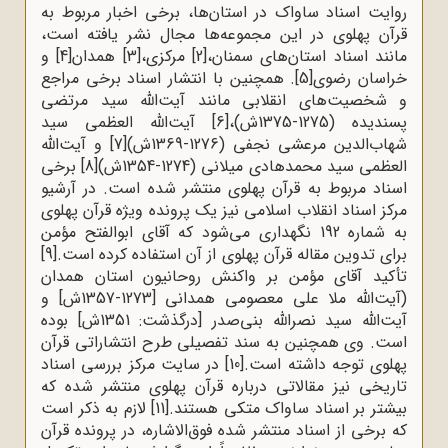
روایت اسناد ساواک در استان‌ها، برخی اخبار مربوط به
قرآن پهلوی در این مجموعه‌ها مجال نشر یافته است،
مانند اسناد استان‌های سمنان،
[2]
مرکزی،
[3]
همدان
[4]
و
خراسان رضوی
[5]
. همچنین با انتشار اسناد برخی مراجع
و شخصیت‌های انقلابی مانند آیت‌الله سید مرتضی
پسندیده (1275-1375ش)،
[6]
آیت‌الله العظمی سید
شهاب‌الدین مرعشی نجفی (1276-1369ش)
[7]
و آیت‌الله
العظمی سید محمدهادی میلانی (1274-1354ش)
[8]
برخی
اسناد مربوط به قرآن پهلوی منتشر شده است. در آرشیو
مرکز اسناد انقلاب اسلامی نیز یک پرونده ویژه قرآن پهلوی
به شماره 192 نگهداری می‌شود که آقای ابوالفتح مؤمن
برای تدوین مقاله قرآن پهلوی از آن استفاده کرده است.
[9]
تأکید آقای مؤمن بر واکنش روحانیون استان همدان
(آیت‌الله ملا علی معصومی همدانی [1273-1357ش] و
آیت‌الله سید نصرالله بنی‌صدر [درگذشت: 1351ش] بوده
است. وی همچنین به سند تفصیلی طرح انتشاراتی قرآن
پهلوی توجه داشته است.
[10]
در سایت مرکز بررسی اسناد
تاریخی نیز مقالاتی درباره قرآن پهلوی منتشر شده که
بیشتر بر اسناد ساواک متکی هستند.
[11]
لازم به ذکر است
که برخی از اسناد منتشر شده فوق‌الاشاره، در پرونده قرآن