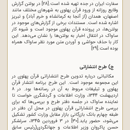
سفارت ایران در جده تهیه شده است.
[28]
در بولتن گزارش
وقایع روزانه از ورود قرآن پهلوی به شهرهای مختلف مانند
اصفهان، همدان (از آنجا به کرمانشاه و خرم آباد) و تبریز
اشاره شده است. مستندات برخی از گزارش‌های موجود در
بولتن‌ها، در پرونده قرآن پهلوی موجود است و شیوه کار
ساواک در انتقال اخبار به بولتن‌ها را نشان می‌دهد. این
کار با حذف حواشی و آوردن متن مورد نظر ساواک همراه
بوده است.
[29]
ج) طرح انتشاراتی
مکاتباتی درباره تدوین طرح انتشاراتی قرآن پهلوی در
این مجموعه موجود است. این طرح برنامه انتشار قرآن
پهلوی و تبلیغات مربوط به آن در رسانه‌ها بود. در 8
اردیبهشت 1344، وزارت اطلاعات و گردشگری خواست تا
نماینده ساواک در جلسه دفتر طرح و بررسی‌ها که برای
بررسی طرح انتشاراتی قرآن پهلوی در محل آن دفتر در
طبقه چهارم بانک بازرگانی بازار مقابل وزارت کشور تشکیل
می‌شود، حضور یابد.
[30]
در 3 فروردین 1345، سرلشکر
حسن پاکروان وزیر اطلاعات و جهانگردی(رئیس سابق