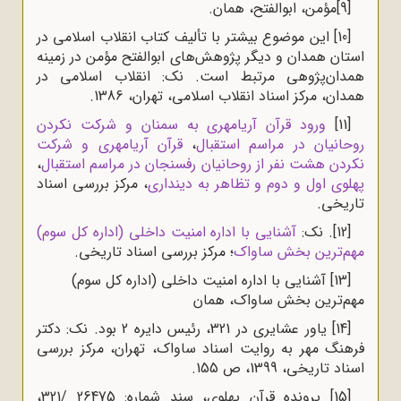
[9]
مؤمن، ابوالفتح، همان.
[10]
این موضوع بیشتر با تألیف کتاب انقلاب اسلامی در
استان همدان و دیگر پژوهش‌های ابوالفتح مؤمن در زمینه
همدان‌پژوهی مرتبط است. نک: انقلاب اسلامی در
همدان، مرکز اسناد انقلاب اسلامی، تهران، 1386.
[11]
ورود قرآن آریامهری به سمنان و شرکت نکردن
روحانیان در مراسم استقبال
،
قرآن آریامهری و شرکت
نکردن هشت نفر از روحانیان رفسنجان در مراسم استقبال
،
پهلوی اول و دوم و تظاهر به دینداری
، مرکز بررسی اسناد
تاریخی.
[12]
. نک:
آشنایی با اداره امنیت داخلی (اداره کل سوم)
مهم‌ترین بخش ساواک
؛ مرکز بررسی اسناد تاریخی.
[13]
آشنایی با اداره امنیت داخلی (اداره کل سوم)
مهم‌ترین بخش ساواک، همان
[14]
یاور عشایری در 321، رئیس دایره 2 بود. نک: دکتر
فرهنگ مهر به روایت اسناد ساواک، تهران،
مرکز بررسی
اسناد تاریخی، 1399،
ص 155.
[15]
پرونده قرآن پهلوی، سند شماره: 26475 /321،