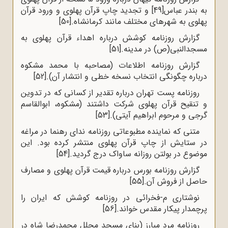
به بندر عباس
[49]
و تجدید چاپ قرآن پهلوی و ورود قرآن
پهلوی به شهرهای مختلف مانند کرمانشاه.
[50]
گزارش روزنامه کوشش درباره اهداء قرآن پهلوی به
مسجدالنبی(ص) در مدینه.
[51]
گزارش روزنامه اطلاعات (مصاحبه با محمد مشکوه
درباره چگونگی انتخاب نسخه خطی و انتشار آن).
[52]
روزنامه پست تهران درباره تقدیر از کسانی که در تدوین
و تنقیح قرآن پهلوی شرکت داشتند (مشکوه، ابوالقاسم
گرجی و مرحوم ابراهیم آیتی).
[53]
متنی که نماینده مطبوعاتی روزنامه ندای رهنما در مراغه
در ستایش از چاپ قرآن پهلوی منتشر کرده بود. این
موضوع در بولتن روزانه ساواک درج گردید.
[54]
گزارش روزنامه بورس درباره قیمت قرآن پهلوی و مصارف
حاصل از فروش آن.
[55]
نوشتاری م-فخرائی در روزنامه کوشش که ایران را
پرچمدار پیکار مقدس خواند.
[56]
روزنامه مرد مبارز (بنای مسجد مجلل محمدرضا شاه در