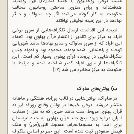
مثبت برخی روحانیون را جلب کند.
[26]
این رویکرد،
هدفمندانه و برای منزوی ساختن روحانیون مخالف
حکومت به کار گرفته می‌شد؛ اگر چه ساواک و دیگر
نهادها در این زمینه توفیقی نیافتند.
نتیجه این اقدامات ارسال تلگراف‌هایی از سوی برخی
افراد به مرکز برای تقدیر از انتشار قرآن پهلوی بود. تعداد
این افراد که از سوی ساواک و سایر نهادها مانند شهربانی
توجیه و راهنمایی شده بودند، محدود بود و نمونه چنین
تلگراف‌هایی در پرونده قرآن پهلوی بسیار کم است. این
تلگراف‌ها از سوی افراد کمتر شناخته شده و مرتبط با
حکومت به مرکز مخابره می شد.
[27]
ب) بولتن‌های ساواک
در ساواک، بولتن‌هایی در قالب روزانه، هفتگی و ماهانه
منتشر می‌شد. برخی خبرها در بولتن وقایع روزانه نیز به
قرآن پهلوی مربوط است مانند خبری که به نقل از سفارت
ایران درباره ورود پنج جلد قرآن پهلوی به جده عربستان
برای اهدا به مسجدالحرام، مسجد النبی(ص) و ملک
فیصل سعودی ثبت شده است. این خبر بر اساس تلگراف