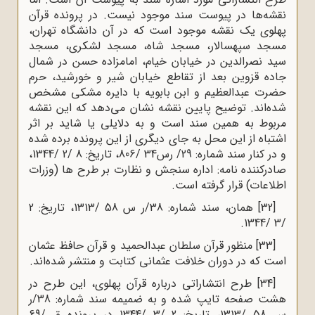
نقشه‌ها در پیوست سند موجود نیست. در پرونده قرآن
پهلوی یک نقشه موجود است که در آن دانشگاه تهران،
مسجد سپهسالار، مسجد شاه، مسجد لشکری، مسجد
سید نصرالدین در خیابان خیام، امامزاده حسن در شمال
جاده قزوین بعد از تقاطع خیابان شیر و خورشید، حرم
حضرت عبدالعظیم و ابن بابویه با دایره مشکی مشخص
شده‌اند. توضیح پایین نقشه نشان می‌دهد که این نقشه
مربوط به همین سند است و به دلایلی یا شاید بر اثر
اشتباه از این محل به جای دیگری از این پرونده برده شده
و در کنار سند شماره: 29/ رس34 /806، تاریخ: 8 /2 /1344،
صادرکننده نامه: اداره سنجش و نظارت بر طرح ها (وزرات
اطلاعات) قرار گرفته است.
[32]
همان، سند شماره: 38/ر س 58 /1313، تاریخ: 2
/3 /1344.
[33]
منظور قرآن سلطان عبدالحمید و قرآن حافظ عثمان
است که در دوران خلافت عثمانی کتابت و منتشر شده‌اند.
[34]
طرح انتشاراتی درباره قرآن پهلوی، این طرح در
هشت صفحه تایپ شده و به ضمیمه سند شماره: 38/ر
س 58 /1313، تاریخ: 2 /3 /1344 در پرونده ق /69