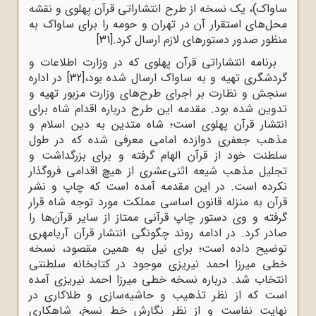
ساواک)، یک نسخه از طرح انتشاراتی قرآن پهلوی و نقشه
محل‌های استقرار آن در تهران و حومه را برای ساواک به
منظور صدور دستورهای لازم ارسال کرد.
[31]
برنامه انتشاراتی قرآن پهلوی که در وزارت اطلاعات و
گردشگری تهیه و به ساواک ارسال شده بود،
[32]
در اداره
سنجش و نظارت بر اجرای طرح‌های وزارت مزبور تهیه و
تدوین شده بود. مقدمه این طرح درباره اقدام شاه برای
انتشار قرآن پهلوی است؛ شاه متدین به دین اسلام و
مذهب جعفری دوازده امامی معرفی شده که در طول
سلطنت خود از قرآن الهام گرفته و برای بزرگداشت و
تجلیل مذهب شیعه اثنی‌عشری از هیچ اقدامی فروگذار
نکرده است. در این مقدمه آمده است که چاپ و نشر
قرآن به منزله قانون اساسی مملکت مورد توجه شاه قرار
گرفته و وی دستور چاپ قرآنی ممتاز از سایر قرآن‌ها را
صادر کرد. در ادامه روند چگونگی انتشار قرآن آریامهری
توضیح داده است؛ برای نیل به همین مقصود، نسخه
خطی میرزا احمد نیریزی موجود در کتابخانه سلطنتی
انتخاب شد. درباره نسخه خطی میرزا احمد نیریزی آمده
است که از نظر تذهیب و حاشیه‌سازی و طلاکاری در
نهایت نفاست و از نظر نگارش خط نسخ، شاهکاری