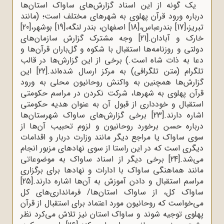
یک گونه از این اسناد گزارش‌های ساواک استان‌ها
درباره ورود قرآن پهلوی به شهرهای مختلف است؛ (مانند
تبریز،
[17]
بندرعباس،
[18]
اصفهان، بندر لنگه،
[19]
بوشهر،
[20]
خارک و آبادان.
[21]
وجه مشترک گزارش سازمان‌های
دولتی و روزنامه‌ها استقبال با شکوه و گل‌باران قرآن‌ها و
دعا به ذات شاه است.) برخی از این گزارش‌ها در قالب
تلگرام (متن تلگرافی) به مرکز ارسال شده‌اند.
[22]
این
گزارش‌ها همچنین به واکنش روحانیون محلی به ورود
قرآن پهلوی به شهرها، شرکت نکردن در مراسم حکومتی
استقبال و خودداری از قبول آن به عنوان هدیه حکومتی
اشاره دارند.
[23]
برخی گزارش‌های ساواک شهرستان‌ها
درباره حسن برخورد روحانیون و لزوم تحبیب آن‌ها از
سوی ساواک یا مراجع دیگر مانند وزارت دربار و اقدامات
دیگری است که در این راستا از سوی نهادهای مزبور انجام
می‌شد.
[24]
برخی دیگر از اسناد ساواک به موضوعاتی
مانند هماهنگی ساواک با ادارات و نهادها برای برگزاری
مراسم استقبال و دادن آموزش به آن‌ها اشاره دارند.
[25]
ساواک کل، از ساواک استان‌ها/ فرمانداری‌های کل
می‌خواست که روحانیون مورد اعتماد برای استقبال از قرآن
پهلوی توجیه شوند و ساواک استان نیز تلاش می‌کرد نظر