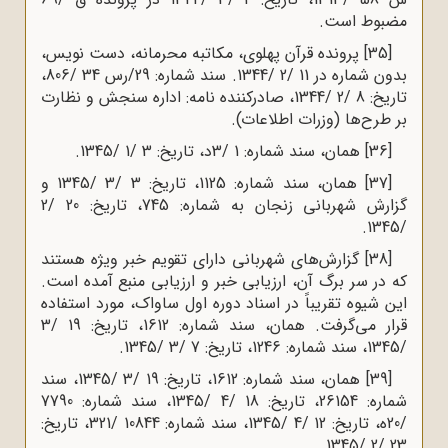
مضبوط است.
[35]
پرونده قرآن پهلوی، مکاتبه محرمانه، دست نویس،
بدون شماره در 11 /2 /1344. سند شماره: 29/رس 34 /806،
تاریخ: 8 /2 /1344، صادرکننده نامه: اداره سنجش و نظارت
بر طرح‌ها (وزرات اطلاعات).
[36]
همان، سند شماره: 1 /3د، تاریخ: 3 /1 /1345.
[37]
همان، سند شماره: 1125، تاریخ: 3 /3 /1345 و
گزارش شهربانی زنجان به شماره: 745، تاریخ: 20 /2
/1345.
[38]
گزارش‌های شهربانی دارای تقویم خبر ویژه هستند
که در سر برگ آن، ارزیابی خبر و ارزیابی منبع آمده است.
این شیوه تقریباً در اسناد دوره اول ساواک، مورد استفاده
قرار می‌گرفت. همان، سند شماره: 1612، تاریخ: 19 /3
/1345، سند شماره: 1246، تاریخ: 7 /3 /1345.
[39]
همان، سند شماره: 1612، تاریخ: 19 /3 /1345، سند
شماره: 26154، تاریخ: 18 /4 /1345، سند شماره: 7790
/20ه‌، تاریخ: 12 /4 /1345، سند شماره: 10844 /321، تاریخ:
23 /2 /1345.