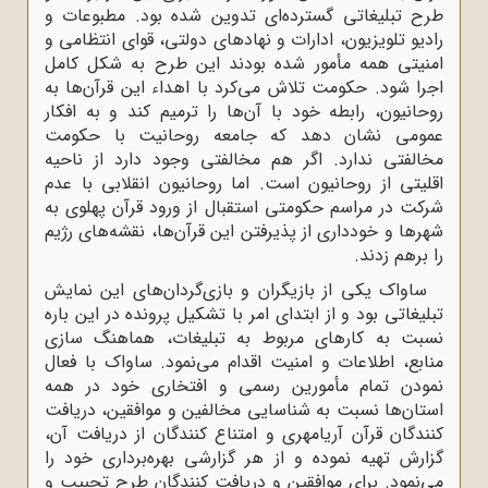
طرح تبلیغاتی گسترده‌ای تدوین شده بود. مطبوعات و
رادیو تلویزیون، ادارات و نهادهای دولتی، قوای انتظامی و
امنیتی همه مأمور شده بودند این طرح به شکل کامل
اجرا شود. حکومت تلاش می‌کرد با اهداء این قرآن‌ها به
روحانیون، رابطه خود با آن‌ها را ترمیم کند و به افکار
عمومی نشان دهد که جامعه روحانیت با حکومت
مخالفتی ندارد. اگر هم مخالفتی وجود دارد از ناحیه
اقلیتی از روحانیون است. اما روحانیون انقلابی با عدم
شرکت در مراسم حکومتی استقبال از ورود قرآن پهلوی به
شهرها و خودداری از پذیرفتن این قرآن‌ها، نقشه‌های رژیم
را برهم زدند.
ساواک یکی از بازیگران و بازی‌گردان‌های این نمایش
تبلیغاتی بود و از ابتدای امر با تشکیل پرونده در این باره
نسبت به کارهای مربوط به تبلیغات، هماهنگ سازی
منابع، اطلاعات و امنیت اقدام می‌نمود. ساواک با فعال
نمودن تمام مأمورین رسمی و افتخاری خود در همه
استان‌ها نسبت به شناسایی مخالفین و موافقین، دریافت
کنندگان قرآن آریامهری و امتناع کنندگان از دریافت آن،
گزارش تهیه نموده و از هر گزارشی بهره‌برداری خود را
می‌نمود. برای موافقین و دریافت کنندگان طرح تحبیب و