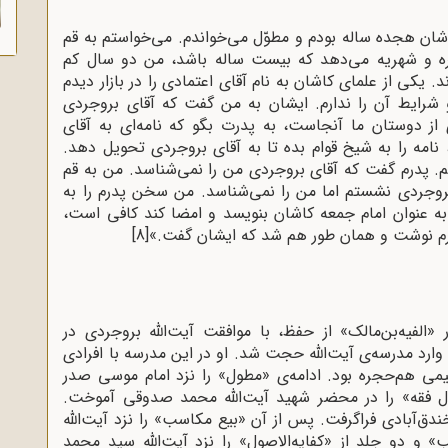
اشان هجده ساله بودم و مطوّل می‌خواندم. می‌خواستم به قم
جره و شهریه می‌دهد که بیست ساله باشد، من دو سال کم
. یکی از علمای کاشان به نام آقای اعتمادی را در بازار دیدم
 شرایط آن را ندارم. ایشان به من گفت که آقای بروجردی
از دوستان ما آنجاست، به پدرت بگو که نامه‌ای به آقای
 نامه را به شیخ قوام بده تا به آقای بروجردی تحویل دهد.
تم. پدرم گفت که آقای بروجردی من را نمی‌شناسد. من به قم
ه بروجردی نشستم اما من را نمی‌شناسد. من سخن پدرم را به
ه عنوان امام جمعه کاشان بنویسد و امضا کند کافی است،
 پدرم نوشت و همان طور هم شد که ایشان گفت.»
[8]
«الفیه‌بن‌مالک‌» از حفظ‌، با موافقت‌ آیت‌الله بروجردی‌ در
د مدرسه‌ی‌ آیت‌الله حجت‌ شد. او در این‌ مدرسه‌ با افرادی‌
ی‌ هم‌حجره‌ بود. ادامه‌ی‌ «مطول‌» را نزد امام موسی‌ صدر
ول‌ فقه‌» را در محضر شهید آیت‌الله محمد صدوقی‌ آموخت‌.
ق‌آبادی‌ فراگرفت‌. پس‌ از آن‌ «بیع‌ مکاسب‌» را نزد آیت‌الله
» و دو جلد از «کفایه‌الاصول‌» را نزد آیت‌الله سید محمد