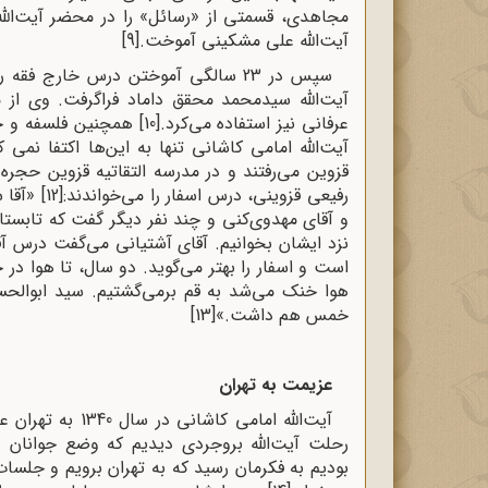
مجاهدی‌، قسمتی‌ از «رسائل‌» را در محضر آیت‌الله
آیت‌الله علی‌ مشکینی‌ آموخت‌.
[9]
سپس‌ در 23 سالگی‌ آموختن‌ درس‌ خارج‌ 
آیت‌الله سیدمحمد محقق‌ داماد فراگرفت‌. وی‌ از م
عرفانی‌ نیز استفاده‌ می‌کرد.
[10]
همچنین‌ فلسفه‌ و ح
آیت‌الله امامی کاشانی تنها به این‌ها اکتفا نمی
قزوین می‌رفتند و در مدرسه التقاتیه قزوین حجره 
رفیعی قزوینی، درس اسفار را می‌خواندند:
[12]
«آقا س
و آقای مهدوی‌کنی و چند نفر دیگر گفت که تابستا
نزد ایشان بخوانیم. آقای آشتیانی می‌گفت درس آق
است و اسفار را بهتر می‌گوید. دو سال، تا هوا در خ
هوا خنک می‌شد به قم برمی‌گشتیم. سید ابوال
خمس هم داشت.»
[13]
عزیمت به تهران
آیت‌الله امامی ک
رحلت آیت‌الله بروجردی دیدیم که وضع جوانان و 
بودیم به فکرمان رسید که به تهران برویم و جلسا