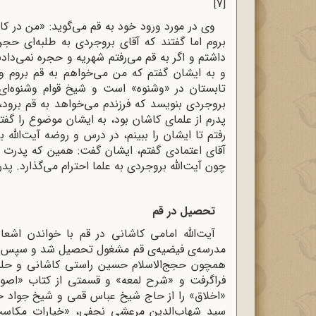
[7]
وی در مورد ورود خود به قم می‌گوید: «من در ک
بروم اما گفتند که آقای بروجردی به طلبه‌ای ح
داشتم و اگر به قم می‌رفتم شهریه و حجره نمی‌دادند
و به ایشان گفتم که من می‌خواهم به قم بروم و
تابستان در «وشنوه» است و شیخ قوام وشنوه‌ای 
بروجردی بنویسد که فرزندم می‌خواهد به قم برود،
پدرم از علمای کاشان بود، به ایشان موضوع را گف
رفتم تا ایشان را ببینم، در درس و روضه آیت‌الل
آقای اعتمادی گفتم، ایشان گفت: همین که پدرت ب
چون آیت‌الله بروجردی به علما احترام می‌گذارد.
تحصیل در قم
آیت‌الله امامی کاشانی در قم‌ با خواندن‌ اشعار 
مدرسه‌ی‌ فیضیه‌ی‌ قم‌ مشغول‌ تحصیل‌ شد و سپس‌ وار
همچون‌ حجج‌الاسلام‌ حسین راستی‌ کاشانی‌ و حلیم
فراگرفت‌ و «شرح‌ لمعه‌» و قسمتی‌ از کتاب‌ «اص
«اخلاق» را از حاج‌ شیخ‌ عباس‌ قمی‌ و شیخ‌ جواد خند
سید شهاب‌الدین‌ مرعشی‌ نجفی‌، «خیارات‌ مکاسب‌