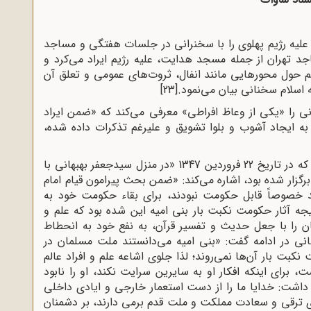
 علیه‌ رژیم‌ پهلوی را با سخنرانی‌ در جلسات‌ هفتگی‌ و مساجد
د تهران‌ از جمله‌ مسجد هدایت‌، علیه‌ رژیم‌ ایراد می‌کرد و
 حول‌ محورهایی‌ مانند انفال‌، ثروت‌های‌ عمومی‌ و تعلق‌ آن‌
ه‌ اسلام‌ سخنانی‌ بیان‌ می‌نمود.
[23]
نی را «یکی از وعاظ افراطی» معرفی می‌کند که «ضمن ایراد
به ایجاد آشوب و بلوا تشویق و علیرغم تذکرات داده شده،
ساواک در گزارش‌های خود به سخنرانی‌ای از وی که در تاریخ 22 فروردین 1347 «در منزل سیدجعفر بهبهانی با
از طبقات مختلف» برگزار شده بود، اشاره می‌کند: «ضمن بحث پیرامون قیام امام
د خصوصاً قابل حکومت نبودند، برای بقاء حکومت خود به
ه آثار حکومت نکبت بار بنی امیه این شده بود که علم و
ن را با جعل حدیث و تفسیر قرآن، به نفع خود به انحطاط
شانی در ادامه گفت: «بنی امیه می‌دانستند ملت مسلمان در
کبت بار آن‌ها نمی‌روند؛ لذا جلوی اشاعه علم و افراد عالم
، برای اینکه افکار او به سایرین سرایت نکند، او را نابود
ار داشت: خدایا ما را از دست استعمار خارجی و ایادی داخلی
ای ترقی و سعادت مملکت و ملت قدم برمی دارند، بر دشمنان