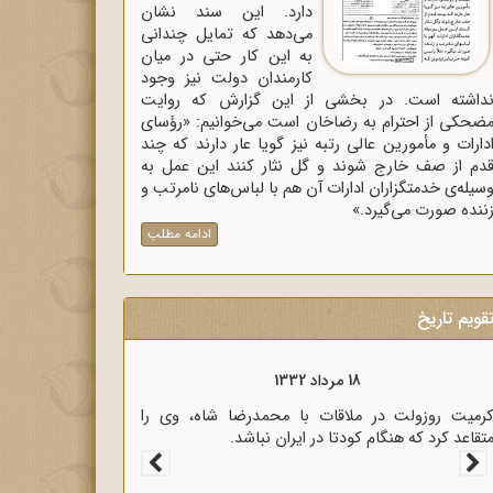
دارد. این سند نشان
می‌دهد که تمایل چندانی
به این کار حتی در میان
کارمندان دولت نیز وجود
داشته است. در بخشی از این گزارش که روایت
ضحکی از احترام به رضاخان است می‌خوانیم: «رؤسای
دارات و مأمورین عالی رتبه نیز گویا عار دارند که چند
دم از صف خارج شوند و گل نثار کنند این عمل به
سیله‌ی خدمتگزاران ادارات آن هم با لباس‌های نامرتب و
ننده صورت می‌گیرد.»
ادامه مطلب
قویم تاریخ
18 مرداد 1333
سیاری از رجال روحانی و سیاسی کشور در نامه‌ای برای
ؤسای مجلسین، خشم خود را از پرداخت غرامت به
نگلیس اعلام کردند.