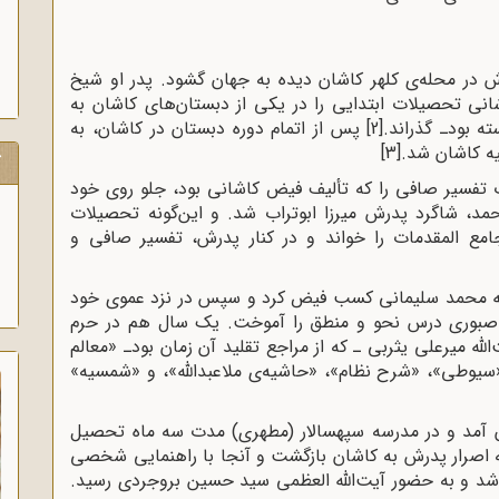
ت‌الله محمد امامی‌ کاشانی‌ در دهم‌ مهر 1310ش‌ در محله‌ی‌ کلهر کاشان‌ دیده‌ به‌ جهان‌ گشود. پدر او شیخ‌
انی‌ تحصیلات‌ ابتدایی‌ را در یکی‌ از دبستان‌های‌ کاشان‌ به‌
‌ بودـ گذراند.
[2]
پس از اتمام دوره دبستان در کاشان، به
یه کاشان شد.
[3]
ک
ب تفسیر صافی را که تألیف فیض کاشانی بود، جلو روی خود
، شاگرد پدرش میرزا ابوتراب شد. و این‌گونه تحصیلات
ع المقدمات را خواند و در کنار پدرش، تفسیر صافی و
له محمد سلیمانی‌ کسب‌ فیض‌ کرد و سپس‌ در نزد عموی‌ خود
صبوری‌ درس‌ نحو و منطق‌ را آموخت‌. یک‌ سال‌ هم‌ در حرم‌
له میرعلی‌ یثربی‌ ـ که‌ از مراجع‌ تقلید آن‌ زمان‌ بودـ «معالم‌
سیوطی‌»، «شرح‌ نظام‌»، «حاشیه‌ی‌ ملاعبدالله»، و «شمسیه‌»
ران آمد و در مدرسه سپهسالار (مطهری) مدت سه ماه تحصیل
ه‌ اصرار پدرش‌ به‌ کاشان‌ بازگشت‌ و آنجا با راهنمایی‌ شخصی‌