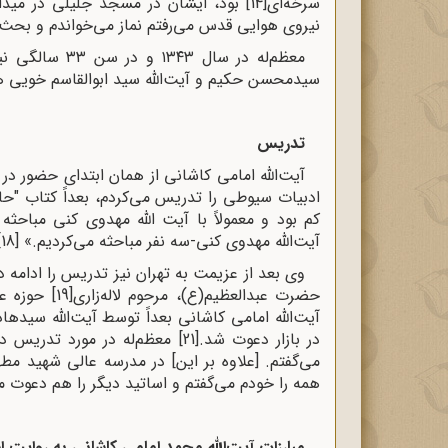
سرخه‌ای
[14]
بود، ایشان در مسجد جلیلی در میدا
نیروی هوایی قدس می‌رفتم نماز می‌خواندم و بحث‌
معظم‌له در سا
سیدمحسن حکیم و آیت‌الله سید ابوالقاسم خویی 
تدریس
آیت‌الله امامی کاشانی از همان ابتدای حضور در 
ادبیات سیوطی را تدریس می‌کردم، بعداً کتاب "حا
کم بود و معمولاً با آیت الله مهدوی کنی مباحث
آیت‌الله مهدوی کنی-سه نفر مباحثه می‌کردیم.»
[18]
وی بعد از عزیمت به تهران نیز تدریس را ادامه د
حضرت عبدالعظیم(ع)، مرحوم لاله‌زاری
[19]
حوزه عل
آیت‌الله امامی کاشانی بعداً توسط آیت‌الله سی
در بازار دعوت شد.
[21]
معظم‌له در مورد تدریس د
می‌گفتم. [علاوه بر این] در مدرسه عالی شهید مط
همه را خودم می‌گفتم و اساتید دیگر را هم دعوت م
مبارزات آیت‌الله محمد امامی کاشانی به روایت ا