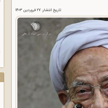
م
س
تاریخ انتشار: 27 فروردين 1403
ن
ش
ن
ش
ا
ر