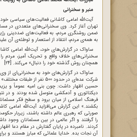
منبر و سخنرانی
آیت‌الله امامی‌ کاشانی‌ فعالیت‌های‌ سیاسی‌ خود
تهران‌ آغاز کرد. وی سخنرانی‌های‌ متعددی‌ در مساج
ضمن‌ روشنگری‌ مردم‌، به‌ فعالیت‌های‌ ضددینی‌ رژیم‌
به‌ همه‌ی‌ مردم،‌ انتقاد از استعمار و توطئه‌ی‌ آن‌ علی
ساواک در گزارش‌های خود، آیت‌الله امامی کاشا
سخنرانی‌های خلاف واقع و تحریک آمیز، مردم را 
همچنان روش گذشته خود را دنبال» می‌کند.
[24]
شرکت عده‌ای در حدود 500 نفر 
حسین اظهار داشت: چون بنی امیه عموماً و یزی
دیکتاتوری و آدمکشی متوسل شده بودند و در نتیج
فرهنگ اسلامی از میان برود و سطح فکر مسلمانا
بکشند.» این گزارش می‌افزاید آیت‌الله امامی کا
صورتی که رهبری عالم داشته باشند، زیربار حکومت ن
را گرفتند و اگر عالمی در بین مسلمانان وجود داشت
کردند. نامبرده در پایان گفتارش در مقام دعا اظه
آن نجات بده. خدایا علمائی که مبارز هستند و بر