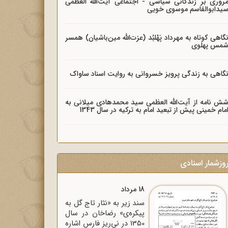
روری بر زندگانی سیاسی - اجتماعی آیت‌الله العظمی
یدابوالقاسم موسوی خویی
گاهی کوتاه به مهرداد پَهْلبُد (عزت‌الله مین‌باشیان) همسر
مس پهلوی
گاهی به زندگی پرویز خسروانی به روایت اسناد ساواک
ش نامه از آیت‌الله العظمی سید محمدهادی میلانی به
مام خمینی پیش از تبعید امام به ترکیه در سال 1343
وزشمار اسنادی
18 مرداد
سند زیر به «نثار تاج گل به
پیکره‌ی» رضاخان در سال
1350 در نی‌ریز فارس اشاره