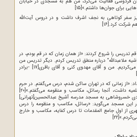
ن فردوسی فعالیت می‌کرد، من هم به مسجدی در خیابان
هایی برای جوان‌ها داشتم.»
[15]
ل ۱۳۴۳ و در سن ۳۳ سالگی نیز سفر کوتاهی به نجف اشرف داشت و در دروس آیت‌الله
هم شرکت کرد.
[16]
قم تدریس را شروع کردند: «از همان زمان که در قم بودم، در
شیه ملاعبدالله" درباره منطق تدریس کردم. دیگر تدریس من
ه می‌کردیم. من و آقای مهدوی کنی و آقای باقری
[17]
-برادر
اد: «از زمانی که در تهران ساکن شدم، درس می‌گفتم. در حرم
میه داشت، آنجا رسائل، مکاسب و منظومه می‌گفتم.»
[20]
دهادی خسروشاهی به مسجد مدرسه آشیخ عبدالحسین[تهرانی]
ر این مسجد می‌گوید: «رسائل، مکاسب و منظومه را درس
هری از اولِ جامع المقدمات تا درس کفایه، مکاسب و خارج
ی‌کردم.»
[22]
سناد ساواک