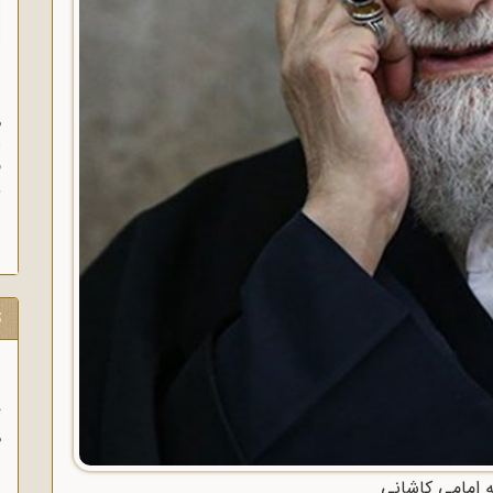
ن
م
ا
ق
و
ز
ت
ب
ر
ا
له امامی کاشانی