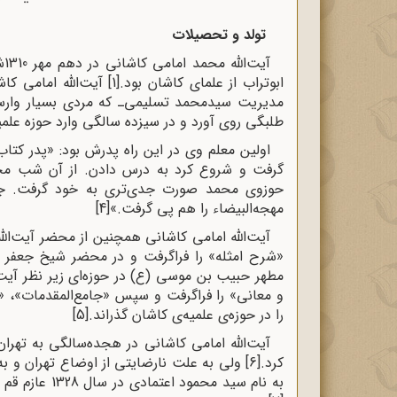
تولد و تحصیلات
آی
ابوتراب‌ از علمای‌ کاشان‌ بود.
[1]
آیت‌الله امامی‌ کاش
مدیریت‌ سیدمحمد تسلیمی‌ـ که‌ مردی‌ بسیار وارسته
طلبگی روی آورد و در سیزده‌ سالگی وارد حوزه علم
اولین معلم وی در این راه پدرش بود: «پدر کتا
گرفت و شروع کرد به درس دادن. از آن شب محمد
حوزوی محمد صورت جدی‌تری به خود گرفت. جام
مهجه‌البیضاء را هم پی گرفت.»
[4]
آیت‌الله امامی کاشانی همچنین از محضر آیت‌ال
«شرح‌ امثله‌» را فراگرفت‌ و در محضر شیخ‌ جعفر 
مطهر حبیب‌ بن‌ موسی‌ (ع‌) در حوزه‌ای‌ زیر نظر آیت‌ال
و معانی‌» را فراگرفت‌ و سپس‌ «جامع‌المقدمات‌»، «
را در حوزه‌ی‌ علمیه‌ی‌ کاشان‌ گذراند.
[5]
آیت‌الله امامی‌ کاشانی‌ در هجده‌سالگی به ته
کرد.
[6]
ولی‌ به‌ علت‌ نارضایتی‌ از اوضاع‌ تهران‌ و ب
به‌ نام‌ سید محمود اعتمادی‌ در سال 1328 عازم‌ قم‌ شد و به‌ حضور آیت‌الله العظمی سید‌ حسین‌ بروجردی‌ رسید.