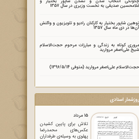
گونگی انتخاب شدن و نشدن شاپور بختیار و
لامحسین صدیقی به نخست وزیری در سال 1357
وهین شاپور بختیار به کارکنان رادیو و تلویزیون و واکنش
ن‌ها در دی ماه سال 1357
روری کوتاه به زندگی و مبارزات مرحوم حجت‌الاسلام
یخ علی‌اصغر مروارید
جت‌الاسلام علی‌اصغر مروارید (متوفی 1396/5/14)
وزشمار اسنادی
15 مرداد
تلاش برای پایین کشیدن
عکس‌های محمدرضا
پهلوی به وسیله‌ی طرفداران