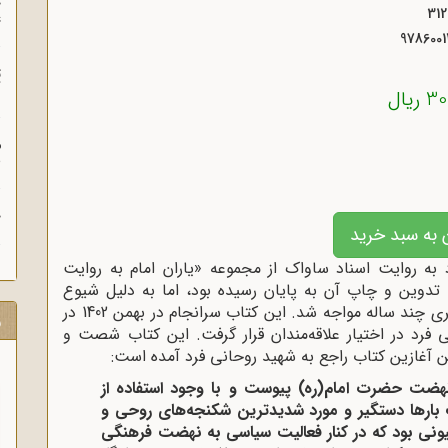
چ
غ
978600
ت
آ
ریال
م
ش
ح
 به سبد خرید
به روایت اسناد ساواک از مجموعه «یاران امام به روایت
ه در سال 1399 مراحل تهیه، تدوین و چاپ آن به پایان رسیده بود، اما به دلیل شیوع
ویروس همه‌گیر کرونا مراسم رونمایی از آن با تأخیری چند ساله مواجه شد. این کتاب سرانجام در بهمن 1402 در
ر
فرد در اختیار علاقه‌مندان قرار گرفت. این کتاب شصت و
ن آغازین کتاب راجع به شهید روحانی فرد آمده است:
نهضت حضرت امام(ره) پیوست و با وجود استفاده از
بارها دستگیر و مورد شدیدترین شکنجه‌های روحی و
بیونی بود که در کنار فعالیت سیاسی به نهضت فرهنگی